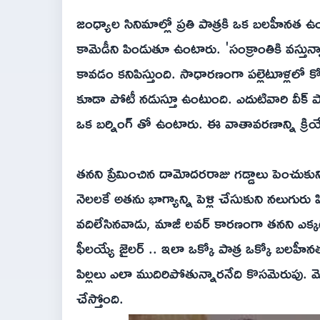
జంధ్యాల సినిమాల్లో ప్రతి పాత్రకి ఒక బలహీ
కామెడీని పిండుతూ ఉంటారు. 'సంక్రాంతికి వస్తున
కావడం కనిపిస్తుంది. సాధారణంగా పల్లెటూళ్లలో కోడ
కూడా పోటీ నడుస్తూ ఉంటుంది. ఎదుటివారి వీక్ ప
ఒక బర్నింగ్ తో ఉంటారు. ఈ వాతావరణాన్ని క్
తనని ప్రేమించిన దామోదరరాజు గడ్డాలు పెంచుకుని
నెలలకే అతను భాగ్యాన్ని పెళ్లి చేసుకుని నలుగురు
వదిలేసినవాడు, మాజీ లవర్ కారణంగా తనని ఎక్కడ
ఫీలయ్యే జైలర్ .. ఇలా ఒక్కో పాత్ర ఒక్కో బలహీన
పిల్లలు ఎలా ముదిరిపోతున్నారనేది కొసమెరుపు. మ
చేస్తోంది.