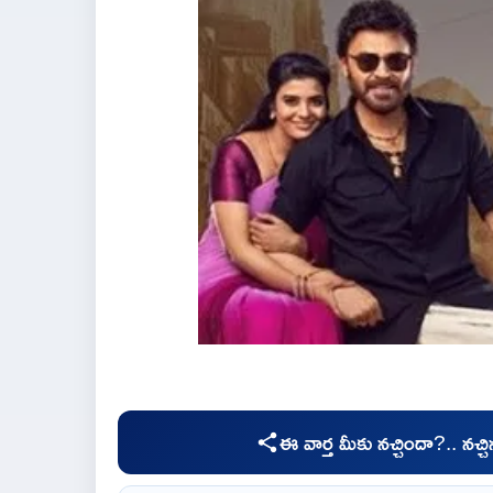
ఈ వార్త మీకు నచ్చిందా?.. నచ్