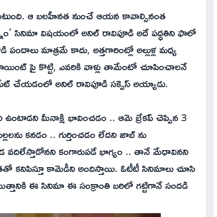
నత ఉంటుంది. ఆ బలహీనత నుంచే ఆయన కావాల్సినంత
్నాం' సినిమా విషయంలో అనిల్ రావిపూడి అదే పద్ధతిని ఫాలో
ి పందాలు మాత్రమే కాదు, అత్తగారింట్లో అల్లుళ్ల మధ్య
ాయింట్ పై కొట్టి, ఎవరికి వాళ్లు తామేంటో చూపించాలనే
రియేట్ చేయడంలో అనిల్ రావిపూడి సక్సెస్ అయ్యాడు.
 ఉంటాడని మీనాక్షి భావించడం .. ఆమె బ్రేకప్ చెప్పిన 3
 పిల్లలను కనడం .. గుర్తించడం లేదని జాబ్ ను
 వదిలేస్తాడోనని కంగారుపడే భాగ్యం .. తానే మేధావినని
తతో కనిపిస్తూ కామెడీని అందిస్తాయి. ఓటీటీ సినిమాలు చూసి
ొత్తానికి ఈ సినిమా ఈ సంక్రాంతి బరిలో గట్టిగానే సందడి