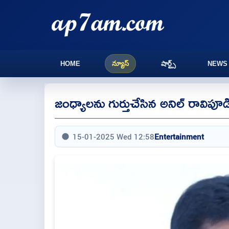
HOME
న్యూస్
షార్ట్స్
NEWS
జంధ్యాలను గుర్తుచేసిన అనిల్ రావిపూడ
15-01-2025 Wed 12:58
Entertainment