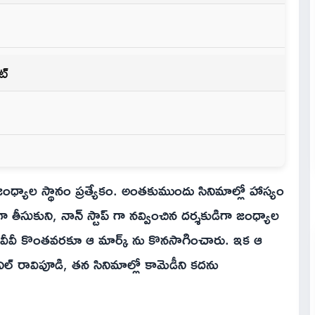
ంట్
ో జంధ్యాల స్థానం ప్రత్యేకం. అంతకుముందు సినిమాల్లో హాస్యం
తీసుకుని, నాన్ స్టాప్ గా నవ్వించిన దర్శకుడిగా జంధ్యాల
 ఈవీవీ కొంతవరకూ ఆ మార్క్ ను కొనసాగించారు. ఇక ఆ
ల్ రావిపూడి, తన సినిమాల్లో కామెడీని కదను