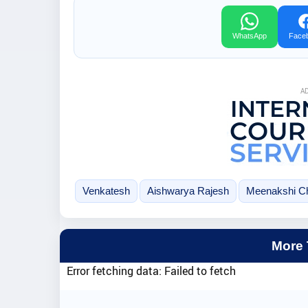
WhatsApp
Face
A
Venkatesh
Aishwarya Rajesh
Meenakshi C
More
Error fetching data: Failed to fetch