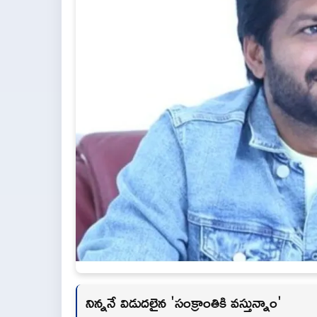
నిన్ననే విడుదలైన 'సంక్రాంతికి వస్తున్నాం'