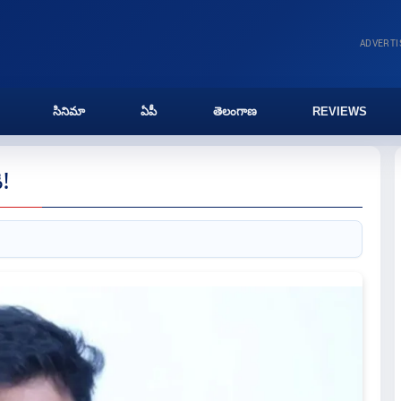
ADVERT
సినిమా
ఏపీ
తెలంగాణ
REVIEWS
ి!