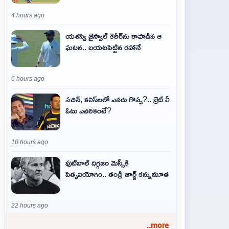
4 hours ago
యశస్వి జైస్వాల్ కెరీర్‌ను కాపాడిన ఆ
ఘటన.. బయటపెట్టిన రహానే
6 hours ago
సచిన్, కలిస్‌లలో ఎవరు గొప్ప?.. బ్రెట్ లీ
ఓటు ఎవరికంటే?
10 hours ago
ఫుట్‌బాల్ దిగ్గజం మెస్సీకి
పితృవియోగం.. తండ్రి జార్జ్ కన్నుమూత
22 hours ago
..more