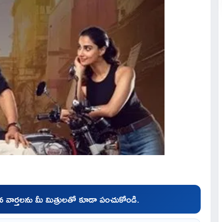
చిన వార్తలను మీ మిత్రులతో కూడా పంచుకోండి.