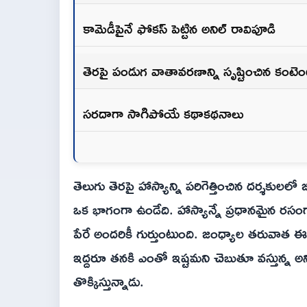
కామెడీపైనే ఫోకస్ పెట్టిన అనిల్ రావిపూడి
తెరపై పండుగ వాతావరణాన్ని సృష్టించిన కంటె
సరదాగా సాగిపోయే కథాకథనాలు
తెలుగు తెరపై హాస్యాన్ని పరిగెత్తించిన దర్శకులల
ఒక భాగంగా ఉండేది. హాస్యాన్నే ప్రధానమైన రసంగా 
పేరే అందరికీ గుర్తుంటుంది. జంధ్యాల తరువాత
ఇద్దరూ తనకి ఎంతో ఇష్టమని చెబుతూ వస్తున్న అని
తొక్కిస్తున్నాడు.