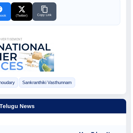
Copy Link
book
(Twitter)
DVERTISEMENT
houdary
Sankranthiki Vasthunnam
 Telugu News