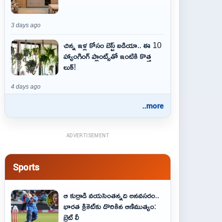
3 days ago
చిన్న ఇళ్ల కోసం బెస్ట్ ఐడియా.. ఈ 10
హ్యాంగింగ్ ప్లాంట్స్‌తో ఇంటికి కొత్త
లుక్!
4 days ago
..more
ADVERTISEMENT
Sports
ఆ కుర్రాడి వయసెంతన్నది అనవసరం..
భారత క్రికెట్‌కు దొరికిన ఆణిముత్యం:
బ్రెట్ లీ