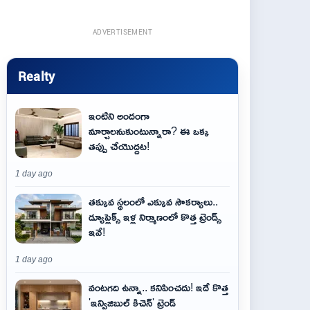
ADVERTISEMENT
Realty
ఇంటిని అందంగా
మార్చాలనుకుంటున్నారా? ఈ ఒక్క
తప్పు చేయొద్దట!
1 day ago
తక్కువ స్థలంలో ఎక్కువ సౌకర్యాలు..
డ్యూప్లెక్స్ ఇళ్ల నిర్మాణంలో కొత్త ట్రెండ్స్
ఇవే!
1 day ago
వంటగది ఉన్నా.. కనిపించదు! ఇదే కొత్త
'ఇన్విజిబుల్ కిచెన్' ట్రెండ్