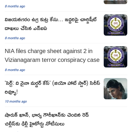
8 months ago
విజయనగరం ఉగ్ర కుట్ర కేసు... ఇద్దరిపై చార్జిషీట్
దాఖలు చేసిన ఎన్ఐఏ
8 months ago
NIA files charge sheet against 2 in
Vizianagaram terror conspiracy case
8 months ago
'సెర్చ్: ది నైనా మర్డర్ కేస్' (జియో హాట్ స్టార్) సిరీస్
రివ్యూ!
10 months ago
షారుక్ ఖాన్, భార్య గౌరీఖాన్‌కు చెందిన రెడ్
చిల్లీస్‌కు ఢిల్లీ హైకోర్టు నోటీసులు