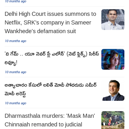
10 months ago
Delhi High Court issues summons to
Netflix, SRK’s company in Sameer
Wankhede's defamation suit
10 months ago
'ది గేమ్ .. యూ నెవర్ ప్లే ఎలోన్' (నెట్ ఫ్లిక్స్) సిరీస్
రివ్యూ!
10 months ago
అత్యాచారం కేసులో లలిత్ మోదీ సోదరుడు సమీర్
మోదీ అరెస్ట్
10 months ago
Dharmasthala murders: 'Mask Man'
Chinnaiah remanded to judicial