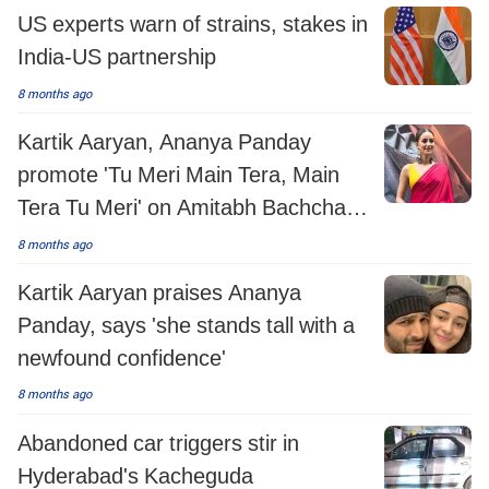
US experts warn of strains, stakes in
India-US partnership
8 months ago
Kartik Aaryan, Ananya Panday
promote 'Tu Meri Main Tera, Main
Tera Tu Meri' on Amitabh Bachchan's
KBC
8 months ago
Kartik Aaryan praises Ananya
Panday, says 'she stands tall with a
newfound confidence'
8 months ago
Abandoned car triggers stir in
Hyderabad's Kacheguda