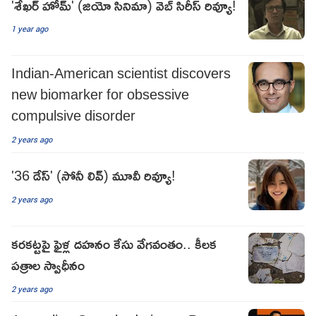
'శేఖర్ హోమ్' (జియో సినిమా) వెబ్ సిరీస్ రివ్యూ!
1 year ago
Indian-American scientist discovers
new biomarker for obsessive
compulsive disorder
2 years ago
'36 డేస్' (సోనీ లివ్) మూవీ రివ్యూ!
2 years ago
కరకట్టపై ఫైళ్ల దహనం కేసు వేగవంతం.. కీలక
పత్రాల స్వాధీనం
2 years ago