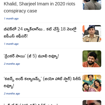
Khalid, Sharjeel Imam in 2020 riots
conspiracy case
1 month ago
బీటెక్‌లో 24 బ్యాక్‌లాగ్‌లు.. కట్‌ చేస్తే 18 నెలల్లో
ఐపీఎస్‌ ఆఫీసర్‌!
1 month ago
'డ్రింకర్ సాయి' (జీ 5) మూవీ రివ్యూ!
2 months ago
'కజిన్స్ అండ్ కల్యాణమ్స్' (జియో హాట్ స్టార్) సిరీస్
రివ్యూ!
2 months ago