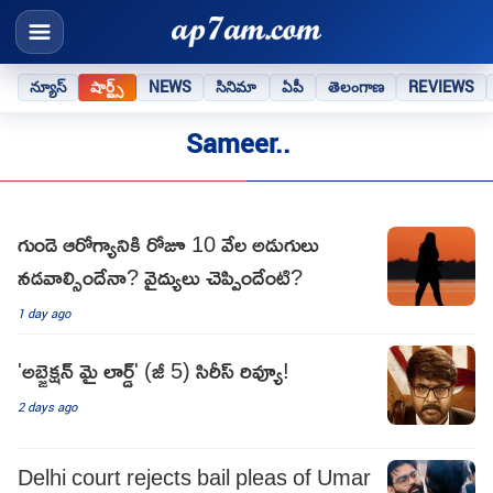
న్యూస్
షార్ట్స్
NEWS
సినిమా
ఏపీ
తెలంగాణ
REVIEWS
Sameer..
గుండె ఆరోగ్యానికి రోజూ 10 వేల అడుగులు
నడవాల్సిందేనా? వైద్యులు చెప్పిందేంటి?
1 day ago
'అబ్జెక్షన్ మై లార్డ్' (జీ 5) సిరీస్ రివ్యూ!
2 days ago
Delhi court rejects bail pleas of Umar