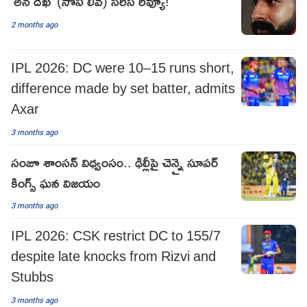
'అన్ దేఖి' (సోనీ లివ్) సిరీస్ రివ్యూ!
2 months ago
IPL 2026: DC were 10–15 runs short,
difference made by set batter, admits
Axar
3 months ago
సంజూ శాంసన్ విధ్వంసం.. ఢిల్లీపై చెన్నై సూపర్
కింగ్స్ ఘన విజయం
3 months ago
IPL 2026: CSK restrict DC to 155/7
despite late knocks from Rizvi and
Stubbs
3 months ago