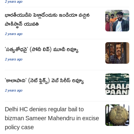
2 years ago
భారతీయుడిని పెళ్లాడేందుకు ఇండియా వచ్చిన
పాకిస్థాన్ యువతి
2 years ago
'సత్యశోధనై' (సోనీ లివ్) మూవీ రివ్యూ
2 years ago
'కాలాపాని' (నెట్ ఫ్లిక్స్) వెబ్ సిరీస్ రివ్యూ
2 years ago
Delhi HC denies regular bail to
bizman Sameer Mahendru in excise
policy case