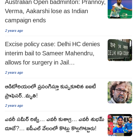
Australian Open badminton: Prannoy,
Verma, Aakarshi lose as Indian
campaign ends
2 years ago
Excise policy case: Delhi HC denies
interim bail to Sameer Mahendru,
allows for surgery in Jail
Superintendent's custody
2 years ago
ఆడిటోరియంలో ప్రసంగిస్తూ కుప్పకూలిన ఐఐటీ
ప్రొఫెసర్..మృతి!
2 years ago
ఎవరీ సమీర్ రిజ్వీ... ఎవరీ కుశాగ్ర... ఎవరీ శుభమ్
దూబే?... ఐపీఎల్ వేలంలో కొట్లు కొల్లగొట్టారు!