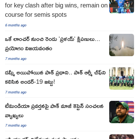
for key clash after big wins, remain on
course for semis spots
6 months ago
ఒకే లాంచర్ నుంచి రెండు 'ప్రళయ్' క్షిపణులు...
ప్రయోగం విజయవంతం
7 months ago
డమ్మీ అయిపోయిన పాక్ ప్రధాని.. పాక్ ఆర్మీ చీఫ్⁬ని
కలిసిన అండర్-19 జట్టు!
7 months ago
టీమిండియా ప్రవర్తనపై పాక్ మాజీ కెప్టెన్ సంచలన
వ్యాఖ్యలు
7 months ago
ఆసియా క‌ప్ విజేత‌లకు ఘ‌న స్వాగ‌తం..