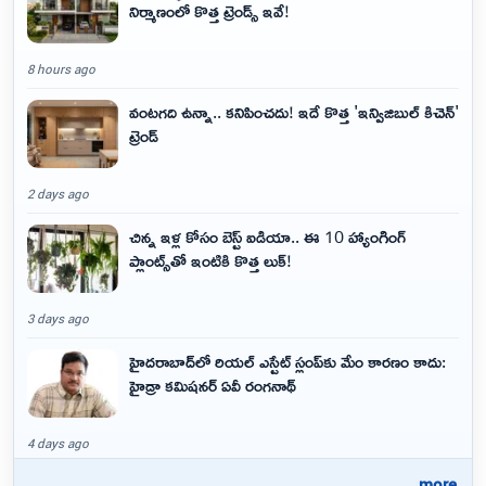
నిర్మాణంలో కొత్త ట్రెండ్స్ ఇవే!
8 hours ago
వంటగది ఉన్నా.. కనిపించదు! ఇదే కొత్త 'ఇన్విజిబుల్ కిచెన్'
ట్రెండ్
2 days ago
చిన్న ఇళ్ల కోసం బెస్ట్ ఐడియా.. ఈ 10 హ్యాంగింగ్
ప్లాంట్స్‌తో ఇంటికి కొత్త లుక్!
3 days ago
హైదరాబాద్‌లో రియల్ ఎస్టేట్ స్లంప్‌కు మేం కారణం కాదు:
హైడ్రా కమిషనర్ ఏవీ రంగనాథ్
4 days ago
..more