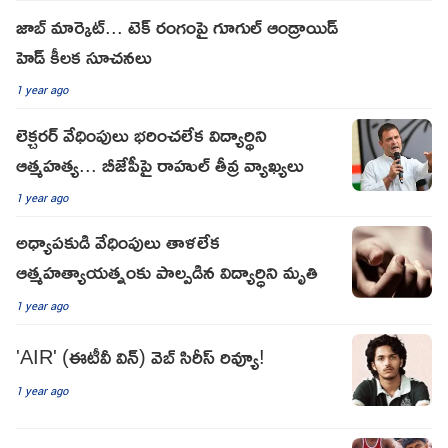
జాబ్ మార్కెట్... టెక్ రంగంపై గూగుల్ ఆండ్రాయిడ్
హెడ్ కీలక సూచనలు
1 year ago
లెక్చరర్ వేధింపులు భరించలేక విద్యార్థిని
ఆత్మహత్య... బీజేపీపై రాహుల్ తీవ్ర వ్యాఖ్యలు
1 year ago
అధ్యాపకుడి వేధింపులు తాళలేక
ఆత్మహత్యాయత్నంకు పాల్పడిన విద్యార్ధిని మృతి
1 year ago
'AIR' (ఈటీవీ విన్) వెబ్ సిరీస్ రివ్యూ!
1 year ago