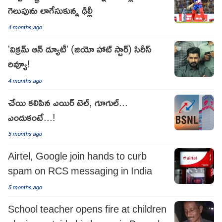
గెలుపును లాగేసుకున్న ఢిల్లీ
4 months ago
'విక్రమ్ ఆన్ డ్యూటీ' (జియో హాట్ స్టార్) సిరీస్
రివ్యూ!
4 months ago
చేయి కలిపిన ఎయిర్ టెల్, గూగుల్...
ఎందుకంటే...!
5 months ago
Airtel, Google join hands to curb
spam on RCS messaging in India
5 months ago
School teacher opens fire at children