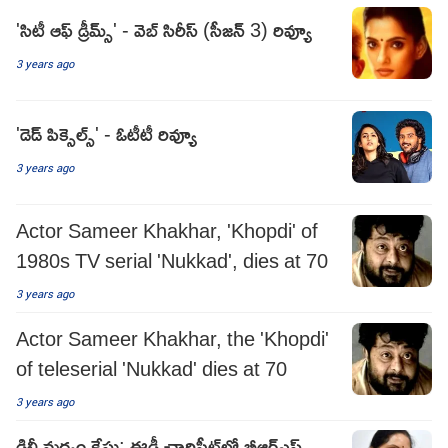
'సిటీ ఆఫ్ డ్రీమ్స్' - వెబ్ సిరీస్ (సీజన్ 3) రివ్యూ
3 years ago
'డెడ్ పిక్సెల్స్' - ఓటీటీ రివ్యూ
3 years ago
Actor Sameer Khakhar, 'Khopdi' of
1980s TV serial 'Nukkad', dies at 70
3 years ago
Actor Sameer Khakhar, the 'Khopdi'
of teleserial 'Nukkad' dies at 70
3 years ago
ఢిల్లీ మద్యం కేసు: ఈడీ చార్జిషీట్‌లో బీఆర్ఎస్