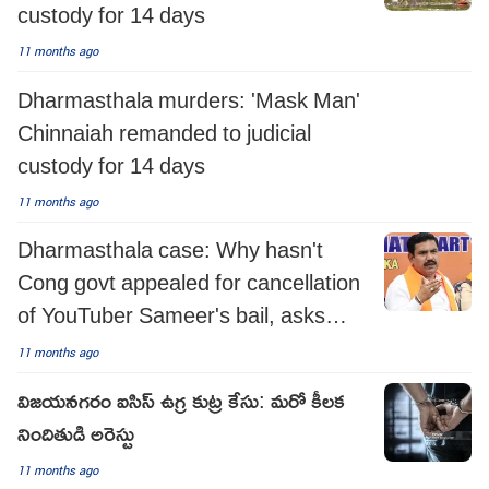
custody for 14 days
11 months ago
Dharmasthala murders: 'Mask Man'
Chinnaiah remanded to judicial
custody for 14 days
11 months ago
Dharmasthala case: Why hasn't
Cong govt appealed for cancellation
of YouTuber Sameer's bail, asks
K'taka BJP
11 months ago
విజయనగరం ఐసిస్ ఉగ్ర కుట్ర కేసు: మరో కీలక
నిందితుడి అరెస్టు
11 months ago