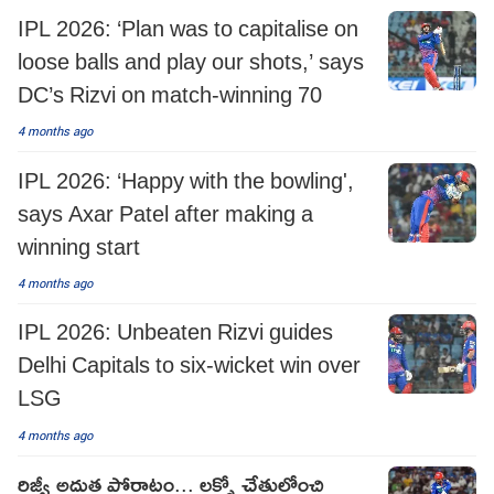
IPL 2026: ‘Plan was to capitalise on
loose balls and play our shots,’ says
DC’s Rizvi on match-winning 70
4 months ago
IPL 2026: ‘Happy with the bowling',
says Axar Patel after making a
winning start
4 months ago
IPL 2026: Unbeaten Rizvi guides
Delhi Capitals to six-wicket win over
LSG
4 months ago
రిజ్వీ అద్భుత పోరాటం... లక్నో చేతుల్లోంచి