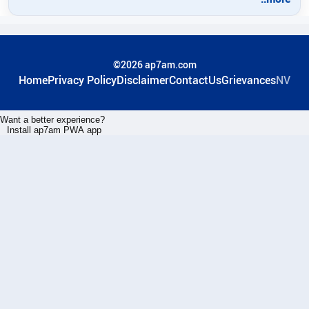
©2026 ap7am.com
Home
Privacy Policy
Disclaimer
ContactUs
Grievances
NV
Want a better experience?
Install ap7am PWA app