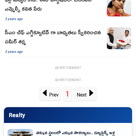
ఎమ్మెల్సీ కవిత పేరు
3 years ago
సీఎం చీఫ్ ఎగ్జిక్యూటివ్ గా బాధ్యతలు స్వీకరించిన
సమీర్ శర్మ
3 years ago
ADVERTISEMENT
ADVERTISEMENT
1
Prev
Next
Realty
తక్కువ స్థలంలో ఎక్కువ సౌకర్యాలు.. డ్యూప్లెక్స్ ఇళ్ల