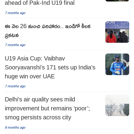
ahead of Pak-Ind U19 final
7 months ago
ఈ నెల‌ 26 నుంచి పరిహారం.. ఇండిగో కీలక
ప్రకటన
7 months ago
U19 Asia Cup: Vaibhav
Sooryavanshi's 171 sets up India’s
huge win over UAE
7 months ago
Delhi’s air quality sees mild
improvement but remains ‘poor’;
smog persists across city
8 months ago