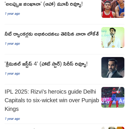
'అలప్పుజ జింఖానా' (ఆహా) మూవీ రివ్యూ!
1 year ago
నీట్ ర్యాంకర్లకు అభినందనలు తెలిపిన నారా లోకేశ్
1 year ago
'క్రిమినల్ జస్టీస్ 4' (హాట్ స్టార్) సిరీస్ రివ్యూ!
1 year ago
IPL 2025: Rizvi’s heroics guide Delhi
Capitals to six-wicket win over Punjab
Kings
1 year ago