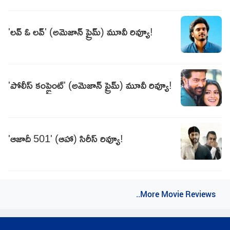
'లవ్ ఓ లవ్' (అమెజాన్ ప్రైమ్) మూవీ రివ్యూ!
'పోలీస్ కంప్లైంట్' (అమెజాన్ ప్రైమ్) మూవీ రివ్యూ!
'ఆజాదీ 501' (ఆహా) సిరీస్ రివ్యూ!
..More Movie Reviews