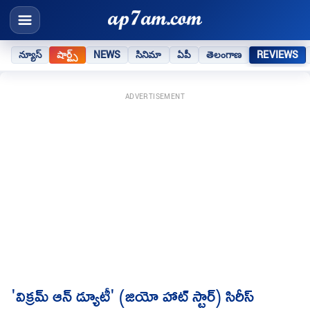
న్యూస్
షార్ట్స్
NEWS
సినిమా
ఏపీ
తెలంగాణ
REVIEWS
ADVERTISEMENT
'విక్రమ్ ఆన్ డ్యూటీ' (జియో హాట్ స్టార్) సిరీస్