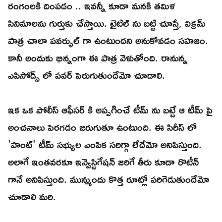
రంగంలకి దింపడం .. ఇవన్నీ కూడా మనకి తమిళ
సినిమాలను గుర్తుకు చేస్తాయి. టైటిల్ ను బట్టి చూస్తే, విక్రమ్
పాత్ర చాలా పవర్ఫుల్ గా ఉంటుందని అనుకోవడం సహజం.
కానీ అందుకు భిన్నంగా ఈ పాత్ర వెళుతోంది. రానున్న
ఎపిసోడ్స్ లో పవర్ పెరుగుతుందేమో చూడాలి.
ఇక ఒక పోలీస్ ఆఫీసర్ కి అప్పగించే టీమ్ ను బట్టే ఆ టీమ్ పై
అంచనాలు పెరగడం జరుగుతూ ఉంటుంది. ఈ సిరీస్ లో
'హంట్' టీమ్ సభ్యుల ఎంపిక సరిగ్గా లేదేమో అనిపిస్తుంది.
అలాగే ఇంతవరకూ ఇన్వెస్టిగేషన్ జరిగే తీరు కూడా రొటీన్
గానే అనిపిస్తుంది. మున్ముందు కొత్త రూట్లో పరిగెడుతుందేమో
చూడాలి మరి.