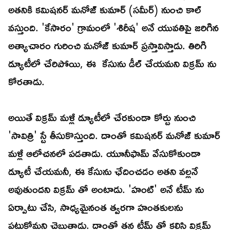
అతనికి కమిషనర్ మనోజ్ కుమార్ (సమీర్) నుంచి కాల్
వస్తుంది. 'కేసారం' గ్రామంలో 'శిరీష' అనే యువతిపై జరిగిన
అత్యాచారం గురించి మనోజ్ కుమార్ ప్రస్తావిస్తాడు. తిరిగి
డ్యూటీలో చేరిపోయి, ఈ కేసును డీల్ చేయమని విక్రమ్ ను
కోరతాడు.
అయితే విక్రమ్ మళ్లీ డ్యూటీలో చేరకుండా కోర్టు నుంచి
'సావిత్రి' స్టే తీసుకొస్తుంది. దాంతో కమిషనర్ మనోజ్ కుమార్
మళ్లీ ఆలోచనలో పడతాడు. యూనీఫామ్ వేసుకోకుండా
డ్యూటీ చేయమనీ, ఈ కేసును ఛేదించడం అతని వల్లనే
అవుతుందని విక్రమ్ తో అంటాడు. 'హంట్' అనే టీమ్ ను
ఏర్పాటు చేసి, సాధ్యమైనంత త్వరగా హంతకులను
పట్టుకోమని చెబుతాడు. దాంతో తన టీమ్ తో కలిసి విక్రమ్