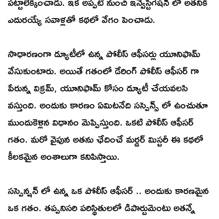
పట్టాలెక్కించాడు. ఇక అప్పటి నుంచి ఇన్వెస్టిగేషన్ లో అతనికి
ఎదురయ్యే సవాళ్లతో కథలో వేగం పెంచాడు.
సాధారణంగా డ్యూటీలో ఉన్న పోలీస్ ఆఫీసర్లు యూనిఫామ్
వేసుకుంటారు. అయితే గతంలో డేరింగ్ పోలీస్ ఆఫీసర్ గా
పేరున్న విక్రమ్, యూనిఫామ్ కోసం డ్యూటీ చేయవలసి
వస్తుంది. అందుకు కారణం ఏమిటనేది సస్పెన్స్ లో ఉంచుతూ
ముందుకెళ్లిన విధానం మెప్పిస్తుంది. ఒకటి పోలీస్ ఆఫీసర్
గతం. మరో వైపున అతను ఛేదించే మర్డర్ మిస్టరీ ఈ కథలో
కీలకమైన అంశాలుగా కనిపిస్తాయి.
సస్పెన్షన్ లో ఉన్న ఒక పోలీస్ ఆఫీసర్ .. అందుకు కారణమైన
ఒక గతం. తప్పనిసరి పరిస్థితులలో డిపార్టుమెంటు అతన్నే