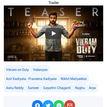
Trailer
Play
Vikram on Duty
Vedavyas
Anil Kadiyala - Praveena Kadiyala
Nikhil Maliyakkal
Ashu Reddy
Sameer
Gayathri Chaganti
Raghu
Arya