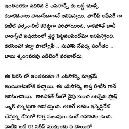
ఇంతవరకూ వదిలిన 8 ఎపిసోడ్స్ ను బట్టి చూస్తే,
కథాకథనాలు సాదాసీదాగానే అనిపిస్తాయి. పోలీస్ ఆఫీసర్ గా
నిఖిల్ పర్సనాలిటీ కరెక్టుగా సరిపోయింది. కాకపోతే బాడీ
లాంగ్వేజ్ విషయంలో శ్రద్ధ పెట్టవలసిందేమో అనిపిస్తోంది.
నరసింహా కట్టా ఫొటోగ్రఫీ .. సుహాస్ నేపథ్య సంగీతం ..
బాబు శృంగవరపు ఎడిటింగ్ ఫరవాలేదు.
ఈ సిరీస్ లో ఇంతవరకూ 8 ఎపిసోడ్స్ మాత్రమే
అందుబాటులోకి వచ్చాయి. ఈ ఎపిసోడ్స్ కాస్త రొటీన్ గానే
అనిపించాయి. కాకపోతే హీరో వైపు నుంచి బలమైన ఫ్లాష్
బ్యాక్ ఉన్నట్టుగా అనిపిస్తుంది. అలాగే అతను ఇన్వెస్టిగేట్
చేస్తున్న కేసులో కొత్త మలుపులు ఉండే అవకాశం ఉంది.
వాటిని బట్టి ఈ సిరీస్ మున్ముందు ఏ స్థాయిలో