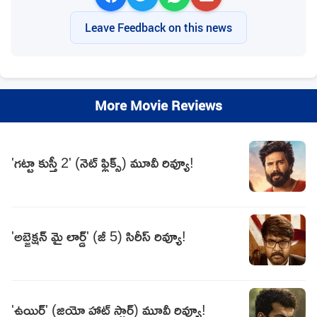
Leave Feedback on this news
More Movie Reviews
'గట్టా కుస్తీ 2' (నెట్ ఫ్లిక్స్) మూవీ రివ్యూ!
'అబ్జెక్షన్ మై లార్డ్' (జీ 5) సిరీస్ రివ్యూ!
'ఉయిర్' (జియో హాట్ స్టార్) మూవీ రివ్యూ!