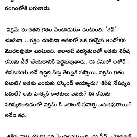
రంగంలోకి దిగుతాడు.
విక్రమ్ ను అతని గతం వెంటాడుతూ ఉంటుంది. 'గన్'
చూసినా .. రక్తం చూసినా అతనిలో ఒక రకమైన ఆందోళన
మొదలవుతూ ఉంటుంది. అలాంటి పరిస్థితులలో అతను శిరీష
కేసును డీల్ చేయడానికి సిద్ధమవుతాడు. ఈ కేసులో అశోక్ -
శివకుమార్ అనే ఇద్దరి పేర్లు తెరపైకి వస్తాయి. విక్రమ్ గతం
ఏమిటి? అతను ఎందుకు సస్పెండ్ అయ్యాడు? శిరీష నేపథ్యం
ఏమిటి? ఆమె హత్యకి కారకులు ఎవరు? ఈ కేసును
పరిష్కరించడంలో విక్రమ్ కి ఎలాంటి సవాళ్లు ఎదురవుతాయి?
అనేది కథ.
శిరీష హత్యతో ఈ కథ మొదలవుతుంది. ఈ సీన్ ఎమోషనల్