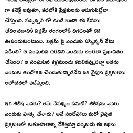
గా కనెక్ట్ అవుతూ, కథలోకి ప్రేక్షకులను అడుగుపెట్టేలా
చేస్తుంది. సస్పెన్షన్ లో ఉండి కూడా ఈ కేసును
ఛేదించడానికి విక్రమ్ రంగంలోకి దిగడంతో కథ
ఊపందుకుంటుంది. విక్రమ్ పై ఎందుకు సస్పెన్షన్ వేటు
పడింది? ఆ సంఘటన అతనిని ఎందుకు అంతలా ప్రభావితం
చేసింది? ఆ సంఘటన కళ్లముందు కదిలినప్పుడల్లా అతను
ఎందుకు ఆందోళన చెందుతున్నాడనేది ఒక వైపున ప్రేక్షకులను
ఆలోచనలో పడేస్తుంది.
ఇక శిరీష ఎవరు? ఆమె నేపథ్యం ఏమిటి? శిరీషను ఎవరు
ఎందుకు హత్య చేశారు? అనే సందేహాలు మరో వైపున
ప్రేక్షకులలో కుతూహలాన్ని రేకెత్తిస్తూ దర్శకుడు ఈ కథను