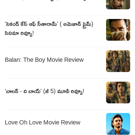
'సెకండ్ కేస్ ఆఫ్ సీతారామ్' ( అమెజాన్ ప్రైమ్)
సినిమా రివ్యూ!
Balan: The Boy Movie Review
'బాలన్ - ది బాయ్' (జీ 5) మూవీ రివ్యూ!
Love Oh Love Movie Review