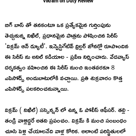
Vikram on Duty Review
బిగ్ బాస్ తో తనకంటూ ఒక ప్రత్యేకమైన గుర్తింపును
తెచ్చుకున్న నిఖిల్, ప్రధానమైన పాత్రను పోషించిన సిరీస్
'విక్రమ్ ఆన్ డ్యూటీ'. ఇన్వెస్టిగేటివ్ థ్రిల్లర్ జోనర్లో రూపొందిన
ఈ సిరీస్ ను అనిల్ కడియాల - ప్రవీణ నిర్మించారు. వేదవ్యాస్
దర్శకత్వం వహించిన ఈ సిరీస్ నుంచి ఇంతవరకూ 8
ఎపిసోడ్స్ అందుబాటులోకి వచ్చాయి. ప్రతి శుక్రవారం కొత్త
ఎపిసోడ్స్ పలకరించనున్నాయి.
విక్రమ్ ( నిఖిల్) సస్పెన్షన్ లో ఉన్న ఓ పోలీస్ ఆఫీసర్. తల్లి -
తండ్రి వాళ్లిద్దరే అతని ప్రపంచం. విక్రమ్ కి మంచి సంబంధం
చూసి పెళ్లి చేయాలనేది వాళ్ల కోరిక. అలాంటి పరిస్థితులలో