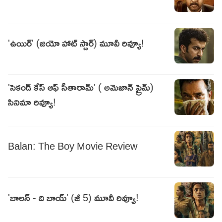
'ఉయిర్' (జియో హాట్ స్టార్) మూవీ రివ్యూ!
'సెకండ్ కేస్ ఆఫ్ సీతారామ్' ( అమెజాన్ ప్రైమ్)
సినిమా రివ్యూ!
Balan: The Boy Movie Review
'బాలన్ - ది బాయ్' (జీ 5) మూవీ రివ్యూ!