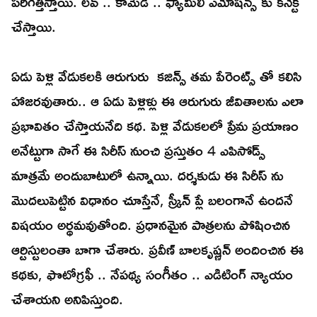
పరిగెత్తిస్తాయి. లవ్ .. కామెడీ .. ఫ్యామిలీ ఎమోషన్స్ కు కనెక్ట్
చేస్తాయి.
ఏడు పెళ్లి వేడుకలకి ఆరుగురు కజిన్స్ తమ పేరెంట్స్ తో కలిసి
హాజరవుతారు.. ఆ ఏడు పెళ్లిళ్లు ఈ ఆరుగురు జీవితాలను ఎలా
ప్రభావితం చేస్తాయనేది కథ. పెళ్లి వేడుకలలో ప్రేమ ప్రయాణం
అనేట్టుగా సాగే ఈ సిరీస్ నుంచి ప్రస్తుతం 4 ఎపిసోడ్స్
మాత్రమే అందుబాటులో ఉన్నాయి. దర్శకుడు ఈ సిరీస్ ను
మొదలుపెట్టిన విధానం చూస్తేనే, స్క్రీన్ ప్లే బలంగానే ఉందనే
విషయం అర్థమవుతోంది. ప్రధానమైన పాత్రలను పోషించిన
ఆర్టిస్టులంతా బాగా చేశారు. ప్రవీణ్ బాలకృష్ణన్ అందించిన ఈ
కథకు, ఫొటోగ్రఫీ .. నేపథ్య సంగీతం .. ఎడిటింగ్ న్యాయం
చేశాయని అనిపిస్తుంది.