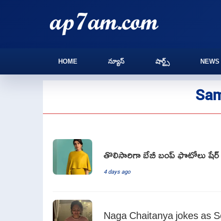
HOME
న్యూస్
షార్ట్స్
NEWS
Sam
తొలిసారిగా బేబీ బంప్ ఫొటోలు షే
4 days ago
Naga Chaitanya jokes as So