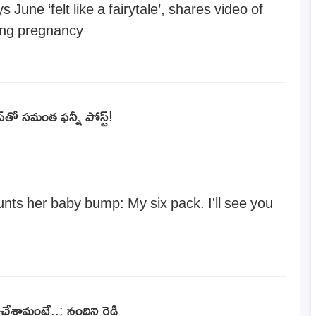
une ‘felt like a fairytale’, shares video of
ing pregnancy
ప్‌తో సమంత ఫన్నీ పోస్ట్!
ts her baby bump: My six pack. I'll see you
శామంటే..: నందిని రెడ్డి