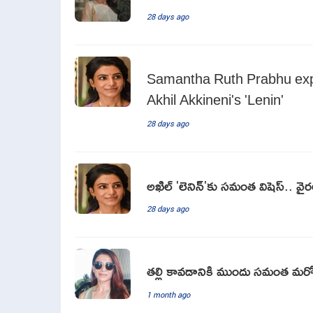
28 days ago
Samantha Ruth Prabhu expr
Akhil Akkineni's 'Lenin'
28 days ago
అఖిల్ 'లెనిన్'కు సమంత విషెస్.. వైరల
28 days ago
తల్లి కావడానికి ముందు సమంత మరో
1 month ago