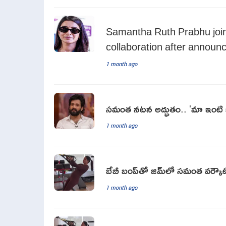
Samantha Ruth Prabhu join
collaboration after announ
1 month ago
సమంత నటన అద్భుతం.. 'మా ఇంటి బం
1 month ago
బేబీ బంప్‌తో జిమ్‌లో సమంత వర్కౌట్
1 month ago