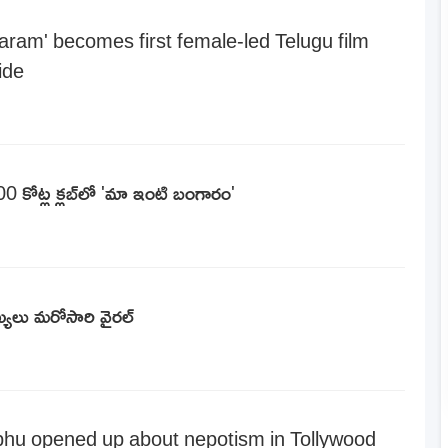
ram' becomes first female-led Telugu film
ide
00 కోట్ల క్లబ్‌లో 'మా ఇంటి బంగారం'
్యలు మరోసారి వైరల్
u opened up about nepotism in Tollywood