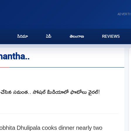
ADVERT
సినిమా
ఏపీ
తెలంగాణ
REVIEWS
antha..
ర్ చేసిన సమంత.. సోషల్ మీడియాలో ఫొటోలు వైరల్!
bhita Dhulipala cooks dinner nearly two