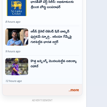
భారత్‌తో టెస్ట్ సిరీస్: అభిమానులకు
శ్రీలంక బోర్డు బంపరాఫర్
8 hours ago
ఆసీస్ క్రికెట్ లెజెండ్ షేన్ వాట్సన్
పుస్తకమే స్ఫూర్తి.. ఆసియా గేమ్స్‌పై
గురిపెట్టిన భారత ఆర్చర్
9 hours ago
కొత్త ఇన్నింగ్స్ మొదలుపెట్టిన అజింక్యా
రహానే
12 hours ago
..more
ADVERTISEMENT