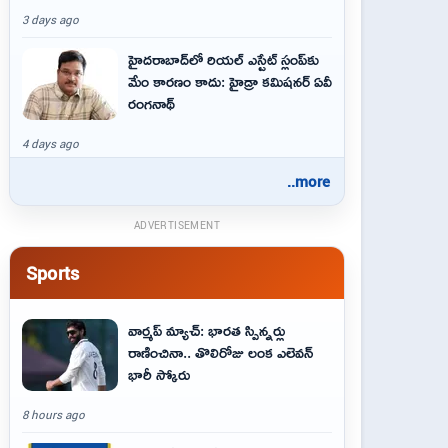
3 days ago
హైదరాబాద్‌లో రియల్ ఎస్టేట్ స్లంప్‌కు
మేం కారణం కాదు: హైడ్రా కమిషనర్ ఏవీ
రంగనాథ్
4 days ago
..more
ADVERTISEMENT
Sports
వార్మప్ మ్యాచ్: భారత స్పిన్నర్లు
రాణించినా.. తొలిరోజు లంక ఎలెవన్
భారీ స్కోరు
8 hours ago