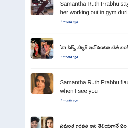
Samantha Ruth Prabhu says J
her working out in gym dur
1 month ago
'నా సిక్స్ ప్యాక్ ఇదే'నంటూ బేబీ బం
1 month ago
Samantha Ruth Prabhu flaun
when I see you
1 month ago
సమంత గర్భవతి అని తెలియగానే ఏం చే