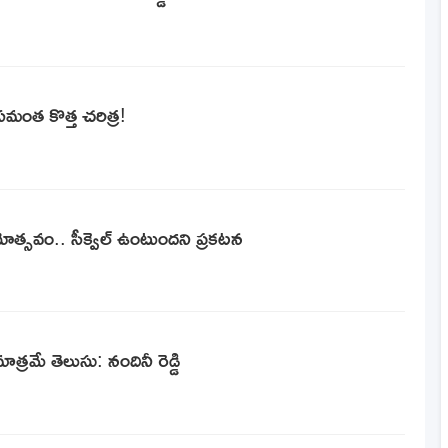
. సమంత కొత్త చరిత్ర!
ోత్సవం.. సీక్వెల్ ఉంటుందని ప్రకటన
రమే తెలుసు: నందినీ రెడ్డి