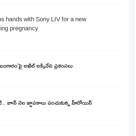
s hands with Sony LIV for a new
cing pregnancy
గారం'పై అఖిల్ అక్కినేని ప్రశంసలు
‌.. జూన్‌ నెల జ్ఞాపకాలు పంచుకున్న హీరోయిన్‌