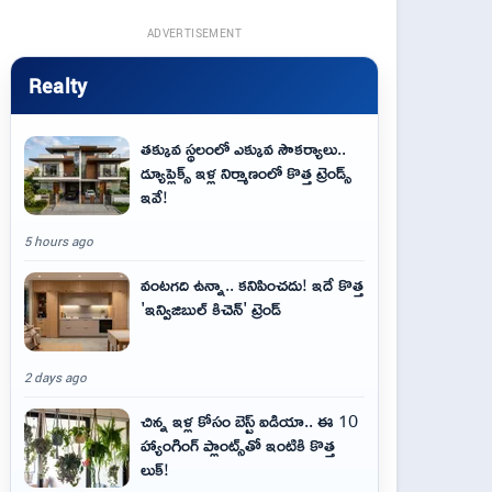
ADVERTISEMENT
Realty
తక్కువ స్థలంలో ఎక్కువ సౌకర్యాలు..
డ్యూప్లెక్స్ ఇళ్ల నిర్మాణంలో కొత్త ట్రెండ్స్
ఇవే!
5 hours ago
వంటగది ఉన్నా.. కనిపించదు! ఇదే కొత్త
'ఇన్విజిబుల్ కిచెన్' ట్రెండ్
2 days ago
చిన్న ఇళ్ల కోసం బెస్ట్ ఐడియా.. ఈ 10
హ్యాంగింగ్ ప్లాంట్స్‌తో ఇంటికి కొత్త
లుక్!