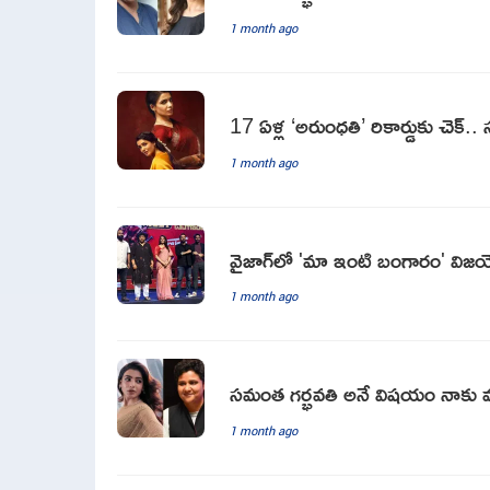
1 month ago
17 ఏళ్ల ‘అరుంధతి’ రికార్డుకు చెక్‌.
1 month ago
వైజాగ్‌లో 'మా ఇంటి బంగారం' విజయ
1 month ago
సమంత గర్భవతి అనే విషయం నాకు మాత్
1 month ago