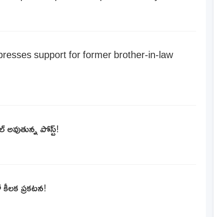
esses support for former brother-in-law
్ అవుతున్న పోస్ట్!
 కీలక ప్రకటన!