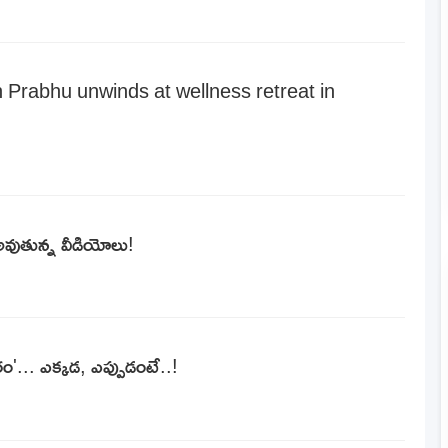
rabhu unwinds at wellness retreat in
ుతున్న వీడియోలు!
ం'... ఎక్కడ, ఎప్పుడంటే..!