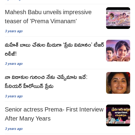
Mahesh Babu unveils impressive
teaser of 'Prema Vimanam'
3 years ago
మ‌హేశ్ బాబు చేతుల మీదుగా ‘ప్రేమ విమానం’ టీజర్
రిలీజ్!
3 years ago
నా విడాకుల గురించి నేను చెప్పేమాట ఇదే:
సీనియర్ హీరోయిన్ ప్రేమ
3 years ago
Senior actress Prema- First Interview
After Many Years
3 years ago