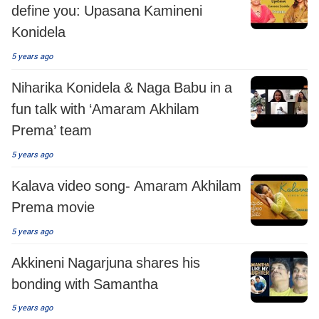
define you: Upasana Kamineni
Konidela
5 years ago
Niharika Konidela & Naga Babu in a
fun talk with ‘Amaram Akhilam
Prema’ team
5 years ago
Kalava video song- Amaram Akhilam
Prema movie
5 years ago
Akkineni Nagarjuna shares his
bonding with Samantha
5 years ago