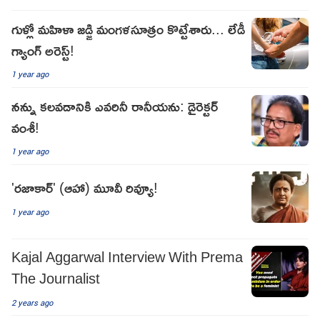
గుళ్లో మహిళా జడ్జి మంగళసూత్రం కొట్టేశారు... లేడీ
గ్యాంగ్ అరెస్ట్!
1 year ago
నన్ను కలవడానికి ఎవరినీ రానీయను: డైరెక్టర్
వంశీ!
1 year ago
'రజాకార్' (ఆహా) మూవీ రివ్యూ!
1 year ago
Kajal Aggarwal Interview With Prema
The Journalist
2 years ago