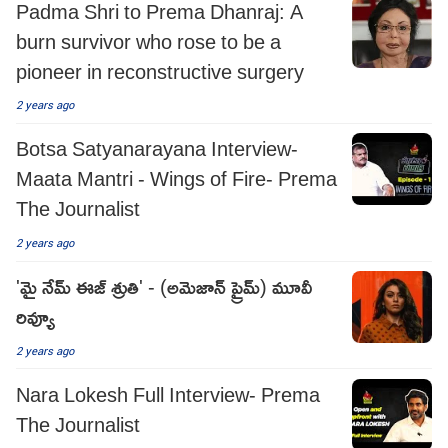
Padma Shri to Prema Dhanraj: A
burn survivor who rose to be a
pioneer in reconstructive surgery
2 years ago
Botsa Satyanarayana Interview-
Maata Mantri - Wings of Fire- Prema
The Journalist
2 years ago
'మై నేమ్ ఈజ్ శ్రుతి' - (అమెజాన్ ప్రైమ్) మూవీ
రివ్యూ
2 years ago
Nara Lokesh Full Interview- Prema
The Journalist