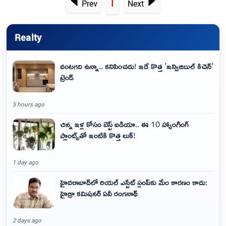
1
Prev
Next
Realty
వంటగది ఉన్నా.. కనిపించదు! ఇదే కొత్త 'ఇన్విజిబుల్ కిచెన్'
ట్రెండ్
5 hours ago
చిన్న ఇళ్ల కోసం బెస్ట్ ఐడియా.. ఈ 10 హ్యాంగింగ్
ప్లాంట్స్‌తో ఇంటికి కొత్త లుక్!
1 day ago
హైదరాబాద్‌లో రియల్ ఎస్టేట్ స్లంప్‌కు మేం కారణం కాదు:
హైడ్రా కమిషనర్ ఏవీ రంగనాథ్
2 days ago