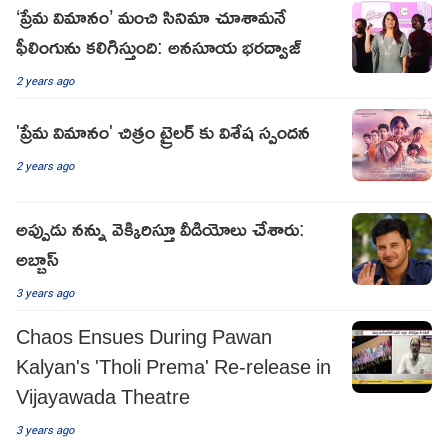
‘ప్రేమ విమానం’ మంచి సినిమా చూశామనే
ఫీలింగును కలిగిస్తుంది: అనసూయ భరద్వాజ్
2 years ago
'ప్రేమ విమానం' చిత్రం ట్రైలర్ కు విశేష స్పందన
2 years ago
అప్పుడు నన్ను వెక్కిరిస్తూ వీడియోలు చేశారు:
అబ్బాస్
3 years ago
Chaos Ensues During Pawan
Kalyan's 'Tholi Prema' Re-release in
Vijayawada Theatre
3 years ago