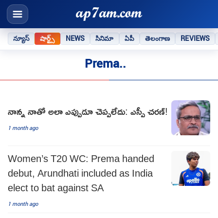
న్యూస్
షార్ట్స్
NEWS
సినిమా
ఏపీ
తెలంగాణ
REVIEWS
Prema..
నాన్న నాతో అలా ఎప్పుడూ చెప్పలేదు: ఎస్పీ చరణ్!
1 month ago
Women’s T20 WC: Prema handed
debut, Arundhati included as India
elect to bat against SA
1 month ago