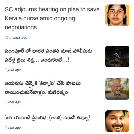
SC adjourns hearing on plea to save
Kerala nurse amid ongoing
negotiations
11 months ago
సింగపూర్ లో భారత సంతతి మాజీ పోలీసుకు
పదేళ్ల జైలు శిక్ష... ఎందుకంటే...!
1 year ago
ఆయనను చెన్నైకి 'కిడ్నాప్' చేసి పాటలు
రాయించుకునేవాళ్లం: మణిరత్నం
1 year ago
'ఒక యముడి ప్రేమకథ' (ఆహా) మూవీ రివ్యూ!
1 year ago