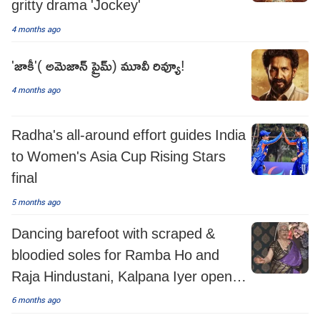
gritty drama 'Jockey'
4 months ago
'జాకీ'( అమెజాన్ ప్రైమ్) మూవీ రివ్యూ!
4 months ago
Radha's all-around effort guides India
to Women's Asia Cup Rising Stars
final
5 months ago
Dancing barefoot with scraped &
bloodied soles for Ramba Ho and
Raja Hindustani, Kalpana Iyer opens
up on it all
6 months ago