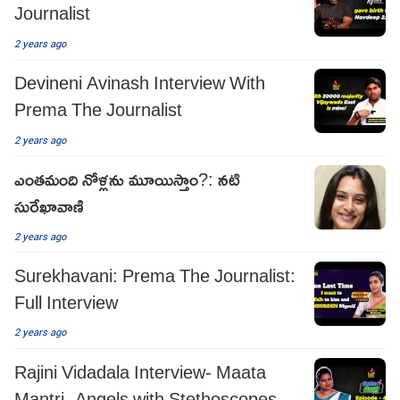
Journalist
2 years ago
Devineni Avinash Interview With
Prema The Journalist
2 years ago
ఎంతమంది నోళ్లను మూయిస్తాం?: నటి
సురేఖావాణి
2 years ago
Surekhavani: Prema The Journalist:
Full Interview
2 years ago
Rajini Vidadala Interview- Maata
Mantri- Angels with Stethoscopes-