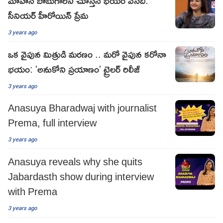
మోహన్ బాబుగారిని చూస్తేనే భయం వేసేది:
సీనియర్ హీరోయిన్ ప్రేమ
3 years ago
ఒక వైపున మిత్రుడి మరణం .. మరో వైపున కరోనా
భయం: 'అనుకోని ప్రయాణం' ట్రైలర్ రిలీజ్
3 years ago
Anasuya Bharadwaj with journalist
Prema, full interview
3 years ago
Anasuya reveals why she quits
Jabardasth show during interview
with Prema
3 years ago