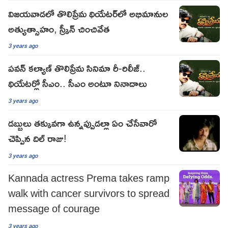
విజయవాడలో తొలిప్రేమ థియేటర్‌లో అభిమానుల
అత్యుత్సాహం, స్క్రీన్ చించివేత
3 years ago
పవన్ కల్యాణ్ తొలిప్రేమ సినిమా రీ-రిలీజ్..
థియేటర్లో సీఎం.. సీఎం అంటూ నినాదాలు
3 years ago
డబ్బులు తక్కువగా ఉన్నప్పుడల్లా ఏం చేసేవారో
చెప్పిన దిల్ రాజు!
3 years ago
Kannada actress Prema takes ramp
walk with cancer survivors to spread
message of courage
3 years ago