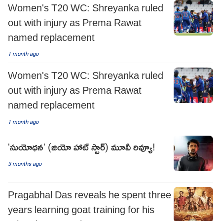
Women's T20 WC: Shreyanka ruled
out with injury as Prema Rawat
named replacement
1 month ago
Women's T20 WC: Shreyanka ruled
out with injury as Prema Rawat
named replacement
1 month ago
'సుయోధన' (జియో హాట్ స్టార్) మూవీ రివ్యూ!
3 months ago
Pragabhal Das reveals he spent three
years learning goat training for his