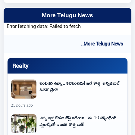
More Telugu News
Error fetching data: Failed to fetch
..More Telugu News
Realty
వంటగది ఉన్నా.. కనిపించదు! ఇదే కొత్త 'ఇన్విజిబుల్
కిచెన్' ట్రెండ్
15 hours ago
చిన్న ఇళ్ల కోసం బెస్ట్ ఐడియా.. ఈ 10 హ్యాంగింగ్
ప్లాంట్స్‌తో ఇంటికి కొత్త లుక్!