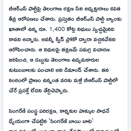
బీఆర్ఎస్ పార్టీపై తెలంగాణ రక్షణ సేన అధ్యక్షురాలు కవిత
తీవ్ర ఆరోపణలు చేశారు. ప్రస్తుతం బీఆర్‌ఎస్ పార్టీ బ్యాంకు
ఖాతాలో ఉన్న రూ. 1,400 కోట్ల నిధులు స్వచ్ఛమైనవి
కావని అన్నారు. అవన్నీ క్విడ్ ప్రోకో ద్వారా వచ్చినవేనని
ఆరోపించారు. ఆ నిధులపై తక్షణమే సమగ్ర విచారణ
జరిపించి, ఆ డబ్బును తెలంగాణ ఉద్యమకారుల
కుటుంబాలకు పంచాలి అని డిమాండ్ చేశారు. తన
కంఠంలో ప్రాణం ఉన్నంత వరకు మళ్లీ బీఆర్‌ఎస్ పార్టీలో
చేరే ప్రసక్తే లేదని తేల్చిచెప్పారు.
సింగరేణి సంస్థ పరిరక్షణ, కార్మికుల హక్కుల సాధనే
ధ్యేయంగా చేపట్టిన 'సింగరేణి బాయి బాట'