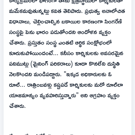
కార్యక్రమంలో భాగంగా తాను క్షేత్రస్థాయిలో కార్మికులతో
మమేకమవుతున్నట్లు కవిత తెలిపారు. ప్రభుత్వ అనాలోచిత
విధానాలు, చెల్లించాల్సిన బకాయిల కారణంగా సింగరేణి
సంస్థపై పెను భారం పడుతోందని ఆందోళన వ్యక్తం
చేశారు. ప్రస్తుతం సంస్థ ఎంతటి ఆర్థిక సంక్షోభంలో
కూరుకుపోయిందంటే... కనీసం కార్మికులకు అవసరమైన
పనిముట్లు (మైనింగ్ పరికరాలు) కూడా కొనలేని దుస్థితి
నెలకొందని మండిపడ్డారు. "ఇక్కడ అధికారులకు ఓ
రూల్... రాత్రింబవళ్లు కష్టపడే కార్మికులకు మరో రూల్‌లా
యాజమాన్యం వ్యవహరిస్తున్నారు" అని ఆగ్రహం వ్యక్తం
చేశారు.