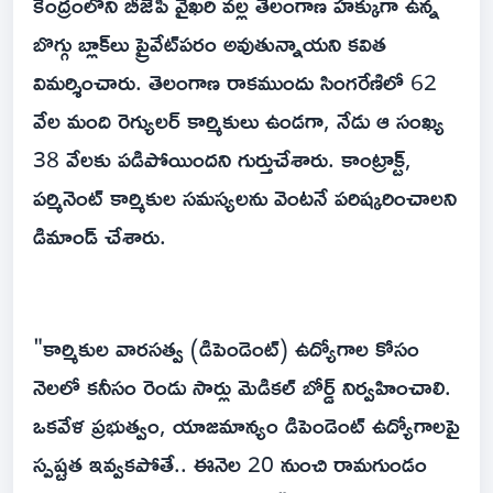
కేంద్రంలోని బీజేపీ వైఖరి వల్ల తెలంగాణ హక్కుగా ఉన్న
బొగ్గు బ్లాక్‌లు ప్రైవేట్‌పరం అవుతున్నాయని కవిత
విమర్శించారు. తెలంగాణ రాకముందు సింగరేణిలో 62
వేల మంది రెగ్యులర్ కార్మికులు ఉండగా, నేడు ఆ సంఖ్య
38 వేలకు పడిపోయిందని గుర్తుచేశారు. కాంట్రాక్ట్,
పర్మినెంట్ కార్మికుల సమస్యలను వెంటనే పరిష్కరించాలని
డిమాండ్ చేశారు.
"కార్మికుల వారసత్వ (డిపెండెంట్) ఉద్యోగాల కోసం
నెలలో కనీసం రెండు సార్లు మెడికల్ బోర్డ్ నిర్వహించాలి.
ఒకవేళ ప్రభుత్వం, యాజమాన్యం డిపెండెంట్ ఉద్యోగాలపై
స్పష్టత ఇవ్వకపోతే.. ఈనెల 20 నుంచి రామగుండం