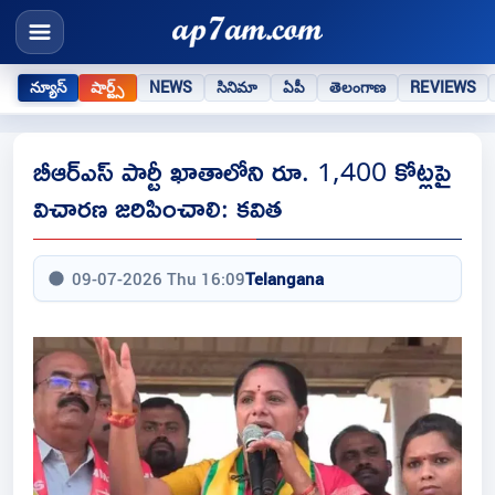
న్యూస్
షార్ట్స్
NEWS
సినిమా
ఏపీ
తెలంగాణ
REVIEWS
బీఆర్ఎస్ పార్టీ ఖాతాలోని రూ. 1,400 కోట్లపై
విచారణ జరిపించాలి: కవిత
09-07-2026 Thu 16:09
Telangana