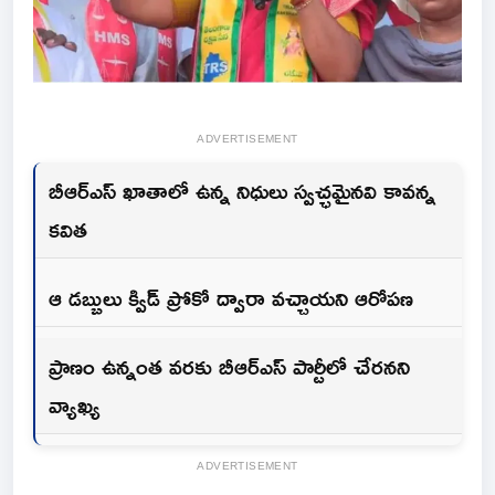
ADVERTISEMENT
బీఆర్ఎస్ ఖాతాలో ఉన్న నిధులు స్వచ్ఛమైనవి కావన్న
కవిత
ఆ డబ్బులు క్విడ్ ప్రోకో ద్వారా వచ్చాయని ఆరోపణ
ప్రాణం ఉన్నంత వరకు బీఆర్ఎస్ పార్టీలో చేరనని
వ్యాఖ్య
ADVERTISEMENT