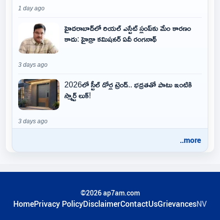
1 day ago
హైదరాబాద్‌లో రియల్ ఎస్టేట్ స్లంప్‌కు మేం కారణం
కాదు: హైడ్రా కమిషనర్ ఏవీ రంగనాథ్
3 days ago
2026లో స్టీల్ డోర్ల ట్రెండ్.. భద్రతతో పాటు ఇంటికి
స్మార్ట్ లుక్!
3 days ago
..more
©2026 ap7am.com
Home
Privacy Policy
Disclaimer
ContactUs
Grievances
NV