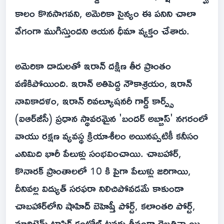
కాలం కొనసాగవని, అమెరికా సైన్యం ఈ పనిని చాలా
వేగంగా ముగిస్తుందని ఆయన ధీమా వ్యక్తం చేశారు.
అమెరికా దాడులతో ఇరాన్ దక్షిణ తీర ప్రాంతం
వణికిపోయింది. ఇరాన్ అతిపెద్ద నౌకాశ్రయం, ఇరాన్
నావికాదళం, ఇరాన్ రివల్యూషనరీ గార్డ్ కార్ప్స్
(ఐఆర్‌జీసీ) ప్రధాన స్థావరమైన 'బందర్ అబ్బాస్' నగరంలో
వాయు రక్షణ వ్యవస్థ క్రియాశీలం అయినప్పటికీ కనీసం
ఎనిమిది భారీ పేలుళ్లు సంభవించాయి. చాబహార్,
కొనారక్ ప్రాంతాలలో 10 కి పైగా పేలుళ్లు జరిగాయి,
దీనివల్ల విద్యుత్ సరఫరా నిలిచిపోవడమే కాకుండా
చాబహార్‌లోని షాహిద్ బెహెష్తీ పోర్ట్, కలాంతరి పోర్ట్,
మారిటైమ్ ట్రాఫిక్ కంట్రోల్ టవర్లు తీవ్రంగా దెబ్బతిన్నాయి.