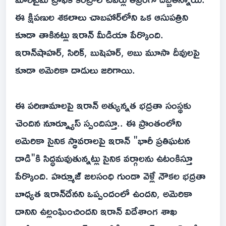
ఈ క్షిపణుల శకలాలు చాబహార్‌లోని ఒక ఆసుపత్రిని
కూడా తాకినట్లు ఇరాన్ మీడియా పేర్కొంది.
ఇరాన్‌షాహర్, సిరిక్, బుషెహర్, అబు మూసా దీవులపై
కూడా అమెరికా దాడులు జరిగాయి.
ఈ పరిణామాలపై ఇరాన్ అత్యున్నత భద్రతా సంస్థకు
చెందిన నూర్న్యూస్ స్పందిస్తూ.. ఈ ప్రాంతంలోని
అమెరికా సైనిక స్థావరాలపై ఇరాన్ "భారీ ప్రతిఘటన
దాడి"కి సిద్ధమవుతున్నట్లు సైనిక వర్గాలను ఉటంకిస్తూ
పేర్కొంది. హర్మూజ్ జలసంధి గుండా వెళ్లే నౌకల భద్రతా
బాధ్యత ఇరాన్‌దేనని ఒప్పందంలో ఉందని, అమెరికా
దానిని ఉల్లంఘించిందని ఇరాన్ విదేశాంగ శాఖ