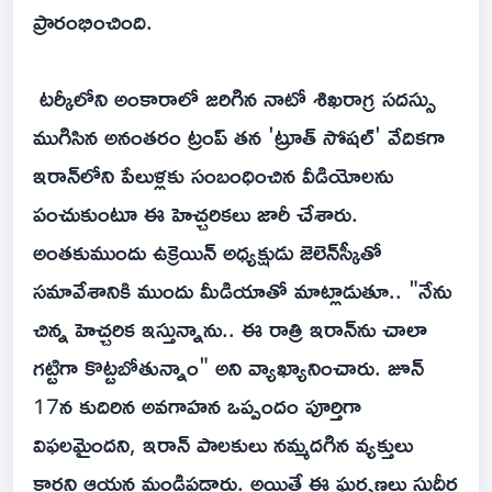
ప్రారంభించింది.
టర్కీలోని అంకారాలో జరిగిన నాటో శిఖరాగ్ర సదస్సు
ముగిసిన అనంతరం ట్రంప్ తన 'ట్రూత్ సోషల్' వేదికగా
ఇరాన్‌లోని పేలుళ్లకు సంబంధించిన వీడియోలను
పంచుకుంటూ ఈ హెచ్చరికలు జారీ చేశారు.
అంతకుముందు ఉక్రెయిన్ అధ్యక్షుడు జెలెన్‌స్కీతో
సమావేశానికి ముందు మీడియాతో మాట్లాడుతూ.. "నేను
చిన్న హెచ్చరిక ఇస్తున్నాను.. ఈ రాత్రి ఇరాన్‌ను చాలా
గట్టిగా కొట్టబోతున్నాం" అని వ్యాఖ్యానించారు. జూన్
17న కుదిరిన అవగాహన ఒప్పందం పూర్తిగా
విఫలమైందని, ఇరాన్ పాలకులు నమ్మదగిన వ్యక్తులు
కారని ఆయన మండిపడ్డారు. అయితే ఈ ఘర్షణలు సుదీర్ఘ