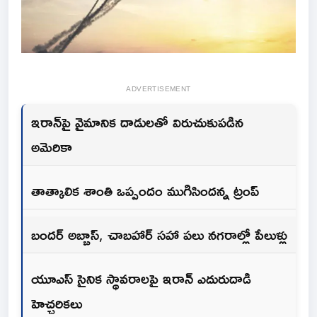
ADVERTISEMENT
ఇరాన్‌పై వైమానిక దాడులతో విరుచుకుపడిన
అమెరికా
తాత్కాలిక శాంతి ఒప్పందం ముగిసిందన్న ట్రంప్
బందర్ అబ్బాస్, చాబహార్ సహా పలు నగరాల్లో పేలుళ్లు
యూఎస్ సైనిక స్థావరాలపై ఇరాన్ ఎదురుదాడి
హెచ్చరికలు