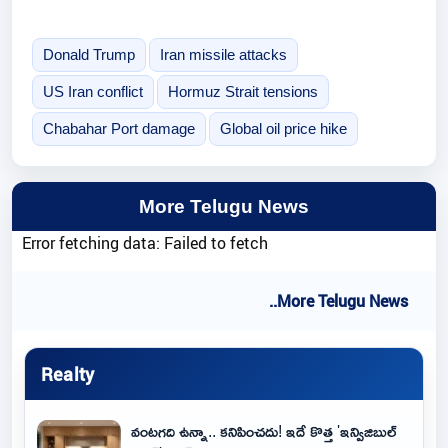
Donald Trump
Iran missile attacks
US Iran conflict
Hormuz Strait tensions
Chabahar Port damage
Global oil price hike
More Telugu News
Error fetching data: Failed to fetch
..More Telugu News
Realty
వంటగది ఉన్నా.. కనిపించదు! ఇదే కొత్త 'ఇన్విజిబుల్