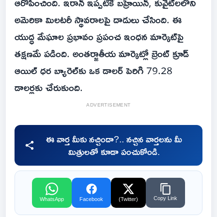
ఆరోపించింది. ఇరాన్ ఇప్పటికే బహ్రెయిన్, కువైట్‌లలోని
అమెరికా మిలటరీ స్థావరాలపై దాడులు చేసింది. ఈ
యుద్ధ మేఘాల ప్రభావం ప్రపంచ ఇంధన మార్కెట్‌పై
తక్షణమే పడింది. అంతర్జాతీయ మార్కెట్లో బ్రెంట్ క్రూడ్
ఆయిల్ ధర బ్యారెల్‌కు ఒక డాలర్ పెరిగి 79.28
డాలర్లకు చేరుకుంది.
ADVERTISEMENT
ఈ వార్త మీకు నచ్చిందా?.. నచ్చిన వార్తలను మీ
మిత్రులతో కూడా పంచుకోండి.
Copy Link
WhatsApp
Facebook
(Twitter)