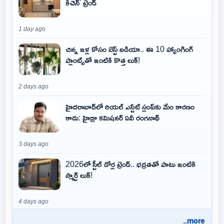
కిచెన్' ట్రెండ్
1 day ago
చిన్న ఇళ్ల కోసం బెస్ట్ ఐడియా.. ఈ 10 హ్యాంగింగ్
ప్లాంట్స్‌తో ఇంటికి కొత్త లుక్!
2 days ago
హైదరాబాద్‌లో రియల్ ఎస్టేట్ స్లంప్‌కు మేం కారణం
కాదు: హైడ్రా కమిషనర్ ఏవీ రంగనాథ్
3 days ago
2026లో స్టీల్ డోర్ల ట్రెండ్.. భద్రతతో పాటు ఇంటికి
స్మార్ట్ లుక్!
4 days ago
..more