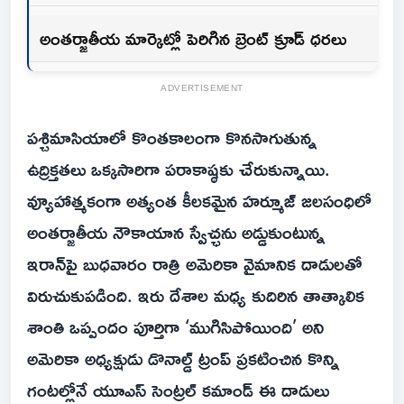
అంతర్జాతీయ మార్కెట్లో పెరిగిన బ్రెంట్ క్రూడ్ ధరలు
ADVERTISEMENT
పశ్చిమాసియాలో కొంతకాలంగా కొనసాగుతున్న
ఉద్రిక్తతలు ఒక్కసారిగా పరాకాష్ఠకు చేరుకున్నాయి.
వ్యూహాత్మకంగా అత్యంత కీలకమైన హర్మూజ్ జలసంధిలో
అంతర్జాతీయ నౌకాయాన స్వేచ్ఛను అడ్డుకుంటున్న
ఇరాన్‌పై బుధవారం రాత్రి అమెరికా వైమానిక దాడులతో
విరుచుకుపడింది. ఇరు దేశాల మధ్య కుదిరిన తాత్కాలిక
శాంతి ఒప్పందం పూర్తిగా ‘ముగిసిపోయింది’ అని
అమెరికా అధ్యక్షుడు డొనాల్డ్ ట్రంప్ ప్రకటించిన కొన్ని
గంటల్లోనే యూఎస్ సెంట్రల్ కమాండ్ ఈ దాడులు