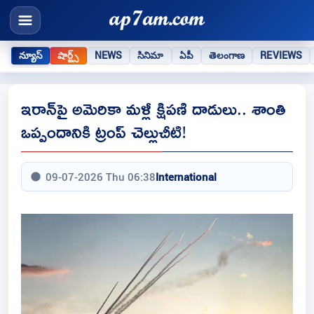
న్యూస్
షార్ట్స్
NEWS
సినిమా
ఏపీ
తెలంగాణ
REVIEWS
ఇరాన్‌పై అమెరికా మళ్లీ క్షిపణి దాడులు.. శాంతి
ఒప్పందానికి ట్రంప్ చెల్లుచీటి!
09-07-2026 Thu 06:38
International