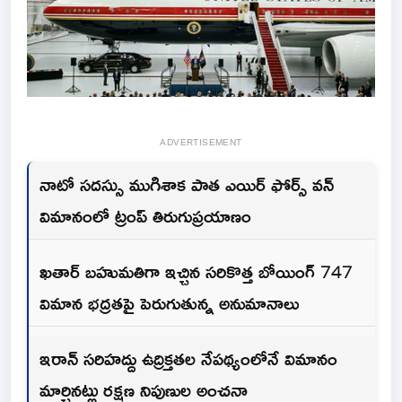
ADVERTISEMENT
నాటో సదస్సు ముగిశాక పాత ఎయిర్ ఫోర్స్ వన్
విమానంలో ట్రంప్ తిరుగుప్రయాణం
ఖతార్ బహుమతిగా ఇచ్చిన సరికొత్త బోయింగ్ 747
విమాన భద్రతపై పెరుగుతున్న అనుమానాలు
ఇరాన్ సరిహద్దు ఉద్రిక్తతల నేపథ్యంలోనే విమానం
మార్చినట్లు రక్షణ నిపుణుల అంచనా