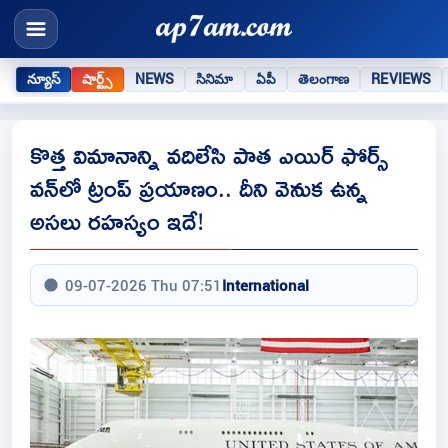
న్యూస్
షార్ట్స్
NEWS
సినిమా
ఏపీ
తెలంగాణ
REVIEWS
కొత్త విమానాన్ని వదిలేసి పాత ఎయిర్ ఫోర్స్
వన్‌లో ట్రంప్ ప్రయాణం.. దీని వెనుక ఉన్న
అసలు రహస్యం ఇదే!
09-07-2026 Thu 07:51
International