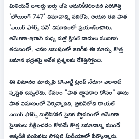
మిలియన్ డాలర్లు ఖర్చు చేసి ఆధునికీకరించిన సరికొత్త
'బోయింగ్ 747' విమానాన్ని వదిలేసి, ఆయన తన పాత
'ఎయిర్ ఫోర్స్ వన్' విమానంలో ప్రయాణించారు.
అమెరికా-ఇరాన్ మధ్య మళ్లీ క్షిపణి దాడులు ముదిరిన
తరుణంలో, చివరి నిమిషంలో జరిగిన ఈ మార్పు కొత్త
విమాన భద్రతపై అనేక ప్రశ్నలను రేకెత్తిస్తోంది.
ఈ విమానం మార్పుపై డొనాల్డ్ ట్రంప్ నేరుగా ఎలాంటి
స్పష్టత ఇవ్వలేదు. కేవలం "పాత జ్ఞాపకాల కోసం" తాను
పాత విమానంలో వెళ్తున్నానని, బ్రిటన్‌లోని రాయల్
ఎయిర్ ఫోర్స్ మిల్డెన్‌హాల్ సైనిక స్థావరంలో అమెరికా
సైనికులు వీక్షించడం కోసమే కొత్త విమానాన్ని ముందే
అక్కడికి పంపినట్లు సోషల్ మీడియాలో పేర్కొన్నారు.