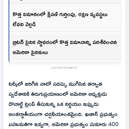
కొత్త విమానంలో క్షిపణి గుర్తింపు, రక్షణ వ్యవస్థలు
లేవని వెల్లడి
బ్రిటన్ సైనిక స్థావరంలో కొత్త విమానాన్ని పరిశీలించిన
అమెరికా సైనికులు
ADVERTISEMENT
టర్కీలో జరిగిన నాటో సదస్సు ముగిసిన తర్వాత
స్వదేశానికి తిరుగుప్రయాణంలో అమెరికా అధ్యక్షుడు
డొనాల్డ్ ట్రంప్ తీసుకున్న ఒక నిర్ణయం ఇప్పుడు
అంతర్జాతీయంగా చర్చనీయాంశమైంది. ఖతార్ ప్రభుత్వం
బహుమతిగా ఇవ్వగా, అమెరికా ప్రభుత్వం సుమారు 400