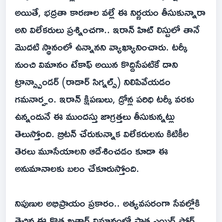
అయితే, భద్రతా కారణాల వల్లే ఈ నిర్ణయం తీసుకున్నారా
అని విలేకరులు ప్రశ్నించగా.. ఇరాన్ హిట్ లిస్టులో తానే
మొదటి స్థానంలో ఉన్నానని వ్యాఖ్యానించారు. టర్కీ
నుంచి విమానం టేకాఫ్ అయిన కొద్దిసేపటికే దాని
ట్రాన్స్పాండర్ (రాడార్ సిగ్నల్స్) నిలిపివేయడం
గమనార్హం. ఇరాన్ క్షిపణులు, డ్రోన్ల పరిధి టర్కీ వరకు
ఉన్నందునే ఈ ముందస్తు జాగ్రత్తలు తీసుకున్నట్లు
తెలుస్తోంది. బ్రిటన్ చేరుకున్నాక విలేకరులను కిటికీల
తెరలు మూసేయాలని ఆదేశించడం కూడా ఈ
అనుమానాలకు బలం చేకూరుస్తోంది.
నిపుణుల అభిప్రాయం ప్రకారం.. అత్యవసరంగా సేవల్లోకి
తెచ్చిన ఈ కొత్త ఖతార్ విమానంలో పాత ఎయిర్ ఫోర్స్