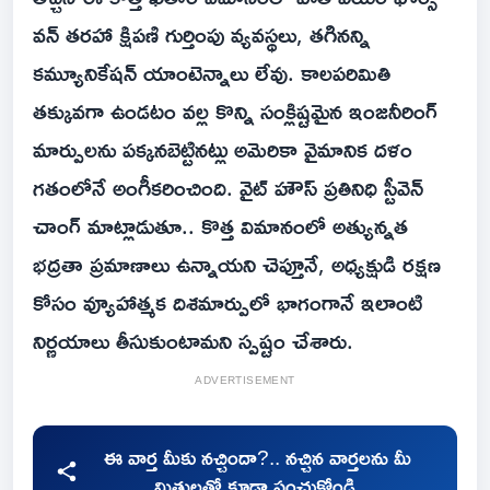
వన్ తరహా క్షిపణి గుర్తింపు వ్యవస్థలు, తగినన్ని
కమ్యూనికేషన్ యాంటెన్నాలు లేవు. కాలపరిమితి
తక్కువగా ఉండటం వల్ల కొన్ని సంక్లిష్టమైన ఇంజనీరింగ్
మార్పులను పక్కనబెట్టినట్లు అమెరికా వైమానిక దళం
గతంలోనే అంగీకరించింది. వైట్ హౌస్ ప్రతినిధి స్టీవెన్
చాంగ్ మాట్లాడుతూ.. కొత్త విమానంలో అత్యున్నత
భద్రతా ప్రమాణాలు ఉన్నాయని చెప్తూనే, అధ్యక్షుడి రక్షణ
కోసం వ్యూహాత్మక దిశమార్పులో భాగంగానే ఇలాంటి
నిర్ణయాలు తీసుకుంటామని స్పష్టం చేశారు.
ADVERTISEMENT
ఈ వార్త మీకు నచ్చిందా?.. నచ్చిన వార్తలను మీ
మిత్రులతో కూడా పంచుకోండి.