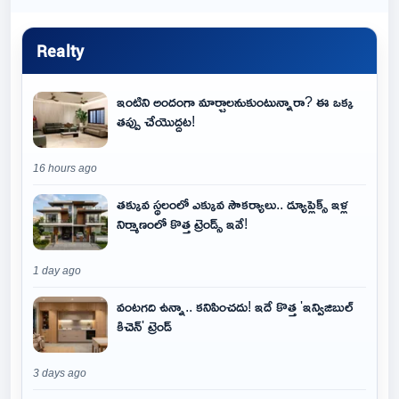
Realty
ఇంటిని అందంగా మార్చాలనుకుంటున్నారా? ఈ ఒక్క
తప్పు చేయొద్దట!
16 hours ago
తక్కువ స్థలంలో ఎక్కువ సౌకర్యాలు.. డ్యూప్లెక్స్ ఇళ్ల
నిర్మాణంలో కొత్త ట్రెండ్స్ ఇవే!
1 day ago
వంటగది ఉన్నా.. కనిపించదు! ఇదే కొత్త 'ఇన్విజిబుల్
కిచెన్' ట్రెండ్
3 days ago