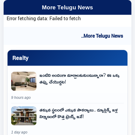
More Telugu News
Error fetching data: Failed to fetch
..More Telugu News
Realty
ఇంటిని అందంగా మార్చాలనుకుంటున్నారా? ఈ ఒక్క
తప్పు చేయొద్దట!
9 hours ago
తక్కువ స్థలంలో ఎక్కువ సౌకర్యాలు.. డ్యూప్లెక్స్ ఇళ్ల
నిర్మాణంలో కొత్త ట్రెండ్స్ ఇవే!
1 day ago