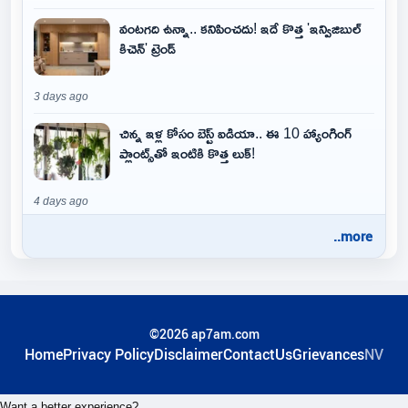
వంటగది ఉన్నా.. కనిపించదు! ఇదే కొత్త 'ఇన్విజిబుల్
కిచెన్' ట్రెండ్
3 days ago
చిన్న ఇళ్ల కోసం బెస్ట్ ఐడియా.. ఈ 10 హ్యాంగింగ్
ప్లాంట్స్‌తో ఇంటికి కొత్త లుక్!
4 days ago
..more
©2026 ap7am.com
Home
Privacy Policy
Disclaimer
ContactUs
Grievances
NV
Want a better experience?