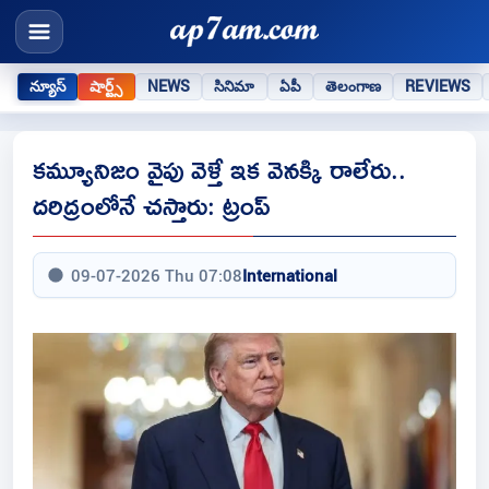
న్యూస్
షార్ట్స్
NEWS
సినిమా
ఏపీ
తెలంగాణ
REVIEWS
కమ్యూనిజం వైపు వెళ్తే ఇక వెనక్కి రాలేరు..
దరిద్రంలోనే చస్తారు: ట్రంప్
09-07-2026 Thu 07:08
International