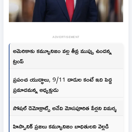
ADVERTISEMENT
అమెరికాకు కమ్యూనిజం వల్ల తీవ్ర ముప్పు ఉందన్న
ట్రంప్
ప్రపంచ యుద్ధాలు, 9/11 దాడుల కంటే ఇది పెద్ద
ప్రమాదమన్న అధ్యక్షుడు
సోషల్ డెమోక్రాట్స్ అనేవి మోసపూరిత పేర్లని విమర్శ
హిస్పానిక్ ప్రజలు కమ్యూనిజం బాధితులని వెల్లడి