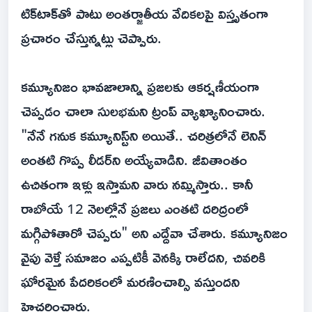
టిక్‌టాక్‌తో పాటు అంతర్జాతీయ వేదికలపై విస్తృతంగా
ప్రచారం చేస్తున్నట్లు చెప్పారు.
కమ్యూనిజం భావజాలాన్ని ప్రజలకు ఆకర్షణీయంగా
చెప్పడం చాలా సులభమని ట్రంప్ వ్యాఖ్యానించారు.
"నేనే గనుక కమ్యూనిస్ట్‌ని అయితే.. చరిత్రలోనే లెనిన్
అంతటి గొప్ప లీడర్‌ని అయ్యేవాడిని. జీవితాంతం
ఉచితంగా ఇళ్లు ఇస్తామని వారు నమ్మిస్తారు.. కానీ
రాబోయే 12 నెలల్లోనే ప్రజలు ఎంతటి దరిద్రంలో
మగ్గిపోతారో చెప్పరు" అని ఎద్దేవా చేశారు. కమ్యూనిజం
వైపు వెళ్తే సమాజం ఎప్పటికీ వెనక్కి రాలేదని, చివరికి
ఘోరమైన పేదరికంలో మరణించాల్సి వస్తుందని
హెచ్చరించారు.