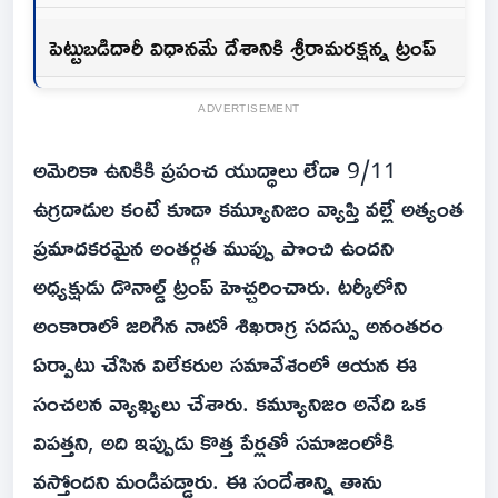
పెట్టుబడిదారీ విధానమే దేశానికి శ్రీరామరక్షన్న ట్రంప్
ADVERTISEMENT
అమెరికా ఉనికికి ప్రపంచ యుద్ధాలు లేదా 9/11
ఉగ్రదాడుల కంటే కూడా కమ్యూనిజం వ్యాప్తి వల్లే అత్యంత
ప్రమాదకరమైన అంతర్గత ముప్పు పొంచి ఉందని
అధ్యక్షుడు డొనాల్డ్ ట్రంప్ హెచ్చరించారు. టర్కీలోని
అంకారాలో జరిగిన నాటో శిఖరాగ్ర సదస్సు అనంతరం
ఏర్పాటు చేసిన విలేకరుల సమావేశంలో ఆయన ఈ
సంచలన వ్యాఖ్యలు చేశారు. కమ్యూనిజం అనేది ఒక
విపత్తని, అది ఇప్పుడు కొత్త పేర్లతో సమాజంలోకి
వస్తోందని మండిపడ్డారు. ఈ సందేశాన్ని తాను