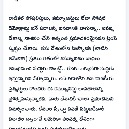
రాడికల్ సోషలిస్టులు, కమ్యూనిస్టులు లేదా సోషల్
డెమోక్రాట్లు అనే పదాలన్నీ వినడానికి బాగున్నా.. అవన్నీ
దేశాన్ని నాశనం చేసే అత్యంత ప్రమాదకరమైనవని ట్రంప్
స్పష్టం చేశారు. తమ దేశంలోని హిస్పానిక్ (లాటిన్
అమెరికా) ప్రజలు గతంలో కమ్యూనిజం బాధలు
అనుభవించి వచ్చారు కాబట్టే.. తనకు ఎక్కువగా మద్దతు
ఇస్తున్నారని పేర్కొన్నారు. అమెరికాలోని తన రాజకీయ
ప్రత్యర్థులు కొందరు ఈ కమ్యూనిస్టు భావజాలాన్ని
ప్రోత్సహిస్తున్నారని, వారు దేశానికి చాలా ప్రమాదమని
విమర్శించారు. కేవలం స్వేచ్ఛా విఫణి పెట్టుబడిదారీ
విధానం ద్వారానే అమెరికా సంపన్న దేశంగా
నిలబడగలదని ట్రంప్ పునరుద్ఘాటించారు.