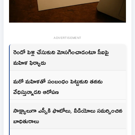
ADVERTISEMENT
రెండో పెళ్లి చేసుకుని మోసగించాడంటూ సీఐపై
మహిళ ఫిర్యాదు
మరో మహిళతో సంబంధం పెట్టుకుని తనను
వేధిస్తున్నాడని ఆరోపణ
సాక్ష్యాలుగా ఎస్పీకి ఫొటోలు, వీడియోలు సమర్పించిన
బాధితురాలు