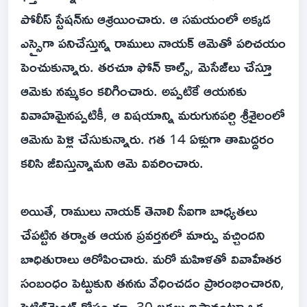
పోలీస్ స్టేషన్‌ను ఆశ్రయించారు. ఆ సమయంలో అక్కడ
ఎస్సైగా పనిచేస్తున్న రాములు నాయక్ ఆమెతో పరిచయం
పెంచుకున్నారు. తరచూ ఫోన్ కాల్స్, మెసేజ్‌లు చేస్తూ
ఆమెకు నమ్మకం కలిగించారు. అప్పటికే ఆయనకు
వివాహమైనప్పటికీ, ఆ విషయాన్ని మరుగునపర్చి శ్రీశైలంలో
ఆమెను పెళ్లి చేసుకున్నారు. గత 14 ఏళ్లుగా తామిద్దరం
కలిసి జీవిస్తున్నామని ఆమె వివరించారు.
అయితే, రాములు నాయక్ తెనాలి సీఐగా బాధ్యతలు
చేపట్టిన తర్వాత ఆయన ప్రవర్తనలో మార్పు వచ్చిందని
బాధితురాలు ఆరోపించారు. మరో మహిళతో వివాహేతర
సంబంధం పెట్టుకుని తనను వేధించడం ప్రారంభించారని,
సెటిల్‌మెంట్ కోసం రూ. 30 లక్షలు ఇస్తానంటూ ఒక