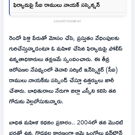
ఫిర్యాదుపై సీఐ రాములు నాయక్ సస్పెన్షన్
ADVERTISEMENT
రెండో పెళ్లి పేరుతో మోసం చేసి, ప్రస్తుతం వేధింపులకు
గురిచేస్తున్నాడంటూ ఓ మహిళ చేసిన ఫిర్యాదుపై పోలీస్
ఉన్నతాధికారులు తక్షణమే స్పందించారు. ఈ తీవ్ర
ఆరోపణల నేపథ్యంలో తెనాలి సర్కిల్ ఇన్‌స్పెక్టర్ (సీఐ)
రాములు నాయక్‌ను సస్పెండ్ చేస్తూ ఉత్తర్వులు జారీ
చేశారు. బాధితురాలు నేరుగా జిల్లా ఎస్పీని కలిసి తన
గోడును వెల్లబోసుకున్నారు.
బాధిత మహిళ కథనం ప్రకారం.. 2004లో తన మొదటి
భర్తతో ఉన్న గొడవల కారణంగా ఆమె ఒంగోలు వన్‌టౌన్