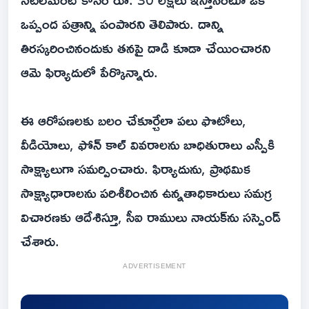
ఒప్పంద పత్రాన్ని పంపారని తెలిపారు. దాన్ని
తిరస్కరించినందుకు తనపై దాడి కూడా చేయించారని
ఆమె ఫిర్యాదులో పేర్కొన్నారు.
ఈ ఆరోపణలకు బలం చేకూర్చేలా పలు ఫొటోలు,
వీడియోలు, ఫోన్ కాల్ వివరాలను బాధితురాలు ఎస్పీకి
సాక్ష్యాలుగా సమర్పించారు. ఫిర్యాదును, ప్రాథమిక
సాక్ష్యాధారాలను పరిశీలించిన ఉన్నతాధికారులు సమగ్ర
విచారణకు ఆదేశిస్తూ, సీఐ రాములు నాయక్‌ను సస్పెండ్
చేశారు.
ADVERTISEMENT