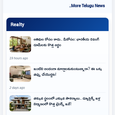
..More Telugu News
Realty
అతిథుల కోసం కాదు.. మీకోసం: భారతీయ లివింగ్
రూమ్‌లకు కొత్త అర్థం
19 hours ago
ఇంటిని అందంగా మార్చాలనుకుంటున్నారా? ఈ ఒక్క
తప్పు చేయొద్దట!
2 days ago
తక్కువ స్థలంలో ఎక్కువ సౌకర్యాలు.. డ్యూప్లెక్స్ ఇళ్ల
నిర్మాణంలో కొత్త ట్రెండ్స్ ఇవే!