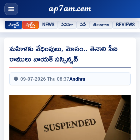
న్యూస్
షార్ట్స్
NEWS
సినిమా
ఏపీ
తెలంగాణ
REVIEWS
మహిళకు వేధింపులు, మోసం.. తెనాలి సీఐ
రాములు నాయక్ సస్పెన్షన్
09-07-2026 Thu 08:37
Andhra