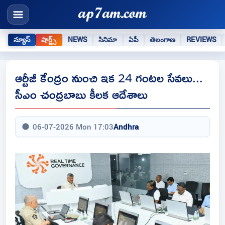
న్యూస్
షార్ట్స్
NEWS
సినిమా
ఏపీ
తెలంగాణ
REVIEWS
ఆర్టీజీ కేంద్రం నుంచి ఇక 24 గంటల సేవలు...
సీఎం చంద్రబాబు కీలక ఆదేశాలు
06-07-2026 Mon 17:03
Andhra