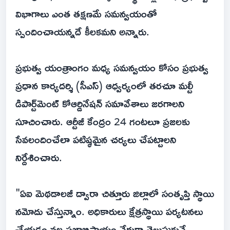
విభాగాలు ఎంత తక్షణమే సమన్వయంతో
స్పందించాయన్నదే కీలకమని అన్నారు.
ప్రభుత్వ యంత్రాంగం మధ్య సమన్వయం కోసం ప్రభుత్వ
ప్రధాన కార్యదర్శి (సీఎస్) ఆధ్వర్యంలో తరచూ మల్టీ
డిపార్ట్‌మెంట్ కోఆర్డినేషన్ సమావేశాలు జరగాలని
సూచించారు. ఆర్టీజీ కేంద్రం 24 గంటలూ ప్రజలకు
సేవలందించేలా పటిష్ఠమైన చర్యలు చేపట్టాలని
నిర్దేశించారు.
"ఏఐ మెథడాలజీ ద్వారా చిత్తూరు జిల్లాలో సంతృప్తి స్థాయి
నమోదు చేస్తున్నాం. అధికారులు క్షేత్రస్థాయి పర్యటనలు
చేయడం వల్ల ప్రజాభిప్రాయం నేరుగా తెలుసుకునే