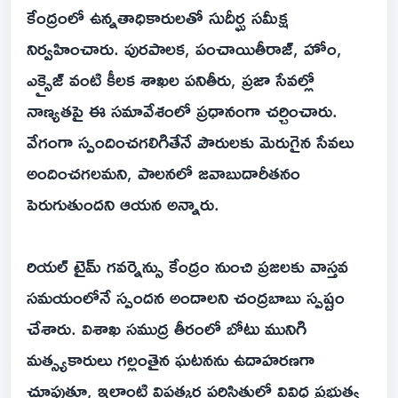
కేంద్రంలో ఉన్నతాధికారులతో సుదీర్ఘ సమీక్ష
నిర్వహించారు. పురపాలక, పంచాయితీరాజ్, హోం,
ఎక్సైజ్ వంటి కీలక శాఖల పనితీరు, ప్రజా సేవల్లో
నాణ్యతపై ఈ సమావేశంలో ప్రధానంగా చర్చించారు.
వేగంగా స్పందించగలిగితేనే పౌరులకు మెరుగైన సేవలు
అందించగలమని, పాలనలో జవాబుదారీతనం
పెరుగుతుందని ఆయన అన్నారు.
రియల్ టైమ్ గవర్నెన్సు కేంద్రం నుంచి ప్రజలకు వాస్తవ
సమయంలోనే స్పందన అందాలని చంద్రబాబు స్పష్టం
చేశారు. విశాఖ సముద్ర తీరంలో బోటు మునిగి
మత్స్యకారులు గల్లంతైన ఘటనను ఉదాహరణగా
చూపుతూ, ఇలాంటి విపత్కర పరిస్థితుల్లో వివిధ ప్రభుత్వ