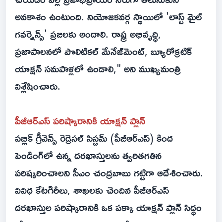
అవకాశం ఉంటుంది. నియోజకవర్గ స్థాయిలో 'లాస్ట్ మైల్
గవర్నెన్స్' ప్రజలకు అందాలి. రాష్ట్ర అభివృద్ధి,
ప్రజాపాలనలో పొలిటికల్ మేనేజ్‌మెంట్, బ్యూరోక్రటిక్
యాక్షన్ సమపాళ్లలో ఉండాలి," అని ముఖ్యమంత్రి
విశ్లేషించారు.
పీజీఆర్ఎస్ పరిష్కారానికి యాక్షన్ ప్లాన్
పబ్లిక్ గ్రీవెన్స్ రెడ్రెసల్ సిస్టమ్ (పీజీఆర్ఎస్) కింద
పెండింగ్‌లో ఉన్న దరఖాస్తులను త్వరితగతిన
పరిష్కరించాలని సీఎం చంద్రబాబు గట్టిగా ఆదేశించారు.
వివిధ కేటగిరీలు, శాఖలకు చెందిన పీజీఆర్ఎస్
దరఖాస్తుల పరిష్కారానికి ఒక పక్కా యాక్షన్ ప్లాన్ సిద్ధం