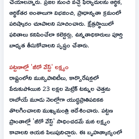
చేయాలన్నారు. ప్రజల నుంచి వచ్చే ఫిర్యాదులను ఆర్థిక,
ఆర్థికేతర అంశాలుగా విభజించి, ప్రాధాన్యతా క్రమంలో
పరిష్కారం చూపాలని సూచించారు. క్షేత్రస్థాయిలో
ఫలితాలు కనిపించేలా కలెక్టర్లు, ఉన్నతాధికారులు పూర్తి
బాధ్యత తీసుకోవాలని స్పష్టం చేశారు.
పట్టణాల్లో 'జీరో వేస్ట్' లక్ష్యం
రాష్ట్రంలోని మున్సిపాలిటీలు, కార్పొరేషన్లలో
పేరుకుపోయిన 23 లక్షల మెట్రిక్ టన్నుల చెత్తను
రాబోయే మూడు నెలల్లోగా యుద్ధప్రాతిపదికన
తొలగించాలని ముఖ్యమంత్రి ఆదేశించారు. పట్టణ
ప్రాంతాల్లో 'జీరో వేస్ట్' సాధించడమే మన లక్ష్యం
కావాలని ఆయన పిలుపునిచ్చారు. ఈ బృహత్కార్యంలో