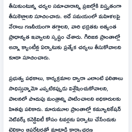
తీసుకుంటున్న చర్యల సమాచారాన్ని ప్రజల్లోకి విస్తృతంగా
తీసుకెళ్లాలని సూచించారు. అదే సమయంలో మహిళలపై
నేరాలు గణనీయంగా తగ్గాలని, వారి భద్రతకు అత్యంత
ప్రాధాన్యత ఇవ్వాలని స్పష్టం చేశారు. గిరిజన ప్రాంతాల్లో
అన్నా క్యాంటీన్ల ఏర్పాటుకు ప్రత్యేక చర్యలు తీసుకోవాలని
కూడా సూచించారు.
ప్రభుత్వ పథకాలు, కార్యక్రమాల ద్వారా ఎలాంటి ఫలితాలు
సాధిస్తున్నామో ఎప్పటికప్పుడు విశ్లేషించుకోవాలని,
పాలనలో పొదుపు మంత్రాన్ని పాటించాలని అధికారులకు
హితవు పలికారు. మారుమూల ప్రాంతాల్లో కమ్యూనికేషన్
నెట్‌వర్క్ కనెక్టివిటీ కోసం టవర్లను ఏర్పాటు చేసేందుకు
టెలికాం ఆపరేటర్లతో మాట్లాడి కార్యాచరణ