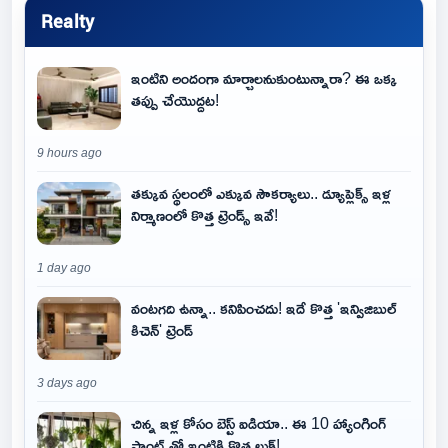
Realty
ఇంటిని అందంగా మార్చాలనుకుంటున్నారా? ఈ ఒక్క
తప్పు చేయొద్దట!
9 hours ago
తక్కువ స్థలంలో ఎక్కువ సౌకర్యాలు.. డ్యూప్లెక్స్ ఇళ్ల
నిర్మాణంలో కొత్త ట్రెండ్స్ ఇవే!
1 day ago
వంటగది ఉన్నా.. కనిపించదు! ఇదే కొత్త 'ఇన్విజిబుల్
కిచెన్' ట్రెండ్
3 days ago
చిన్న ఇళ్ల కోసం బెస్ట్ ఐడియా.. ఈ 10 హ్యాంగింగ్
ప్లాంట్స్‌తో ఇంటికి కొత్త లుక్!