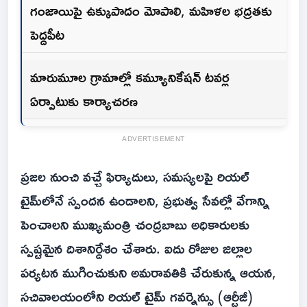
గంజాయిపై ఉక్కుపాదం మోపాలి, మహిళల భద్రతకు
పెద్దపీట
మారుమూల గ్రామాల్లో కమ్యూనికేషన్ టవర్ల
ఏర్పాటుకు కార్యాచరణ
ADVERTISEMENT
ప్రజల నుంచి వచ్చే ఫిర్యాదులు, సమస్యలపై రియల్
టైమ్‌లోనే స్పందన ఉండాలని, ప్రభుత్వ సేవల్లో వేగాన్ని
పెంచాలని ముఖ్యమంత్రి చంద్రబాబు అధికారులకు
స్పష్టమైన దిశానిర్దేశం చేశారు. ఐదు రోజుల జిల్లాల
పర్యటన ముగించుకుని అమరావతికి చేరుకున్న ఆయన,
సచివాలయంలోని రియల్ టైమ్ గవర్నెన్సు (ఆర్టీజీ)