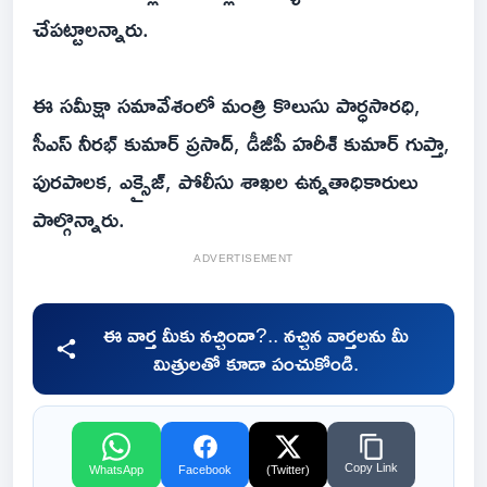
చేపట్టాలన్నారు.
ఈ సమీక్షా సమావేశంలో మంత్రి కొలుసు పార్ధసారధి,
సీఎస్ నీరభ్ కుమార్ ప్రసాద్, డీజీపీ హరీశ్ కుమార్ గుప్తా,
పురపాలక, ఎక్సైజ్, పోలీసు శాఖల ఉన్నతాధికారులు
పాల్గొన్నారు.
ADVERTISEMENT
ఈ వార్త మీకు నచ్చిందా?.. నచ్చిన వార్తలను మీ
మిత్రులతో కూడా పంచుకోండి.
Copy Link
WhatsApp
Facebook
(Twitter)