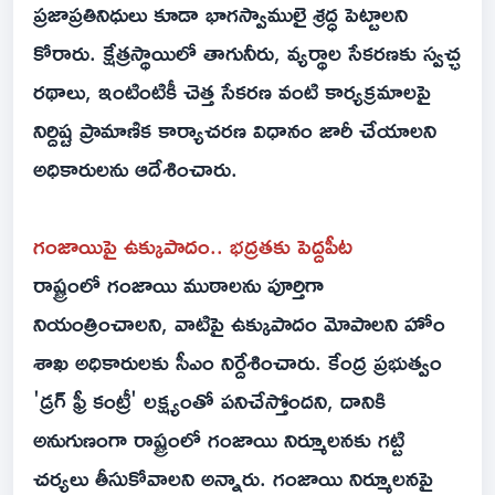
ప్రజాప్రతినిధులు కూడా భాగస్వాములై శ్రద్ధ పెట్టాలని
కోరారు. క్షేత్రస్థాయిలో తాగునీరు, వ్యర్థాల సేకరణకు స్వచ్ఛ
రథాలు, ఇంటింటికీ చెత్త సేకరణ వంటి కార్యక్రమాలపై
నిర్దిష్ట ప్రామాణిక కార్యాచరణ విధానం జారీ చేయాలని
అధికారులను ఆదేశించారు.
గంజాయిపై ఉక్కుపాదం.. భద్రతకు పెద్దపీట
రాష్ట్రంలో గంజాయి ముఠాలను పూర్తిగా
నియంత్రించాలని, వాటిపై ఉక్కుపాదం మోపాలని హోం
శాఖ అధికారులకు సీఎం నిర్దేశించారు. కేంద్ర ప్రభుత్వం
'డ్రగ్ ఫ్రీ కంట్రీ' లక్ష్యంతో పనిచేస్తోందని, దానికి
అనుగుణంగా రాష్ట్రంలో గంజాయి నిర్మూలనకు గట్టి
చర్యలు తీసుకోవాలని అన్నారు. గంజాయి నిర్మూలనపై