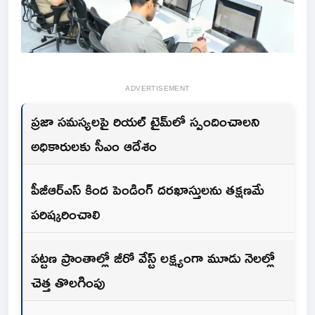
ADVERTISEMENT
ప్రజా సమస్యలపై రియల్ టైమ్‌లో స్పందించాలని
అధికారులకు సీఎం ఆదేశం
పీజీఆర్ఎస్ కింద పెండింగ్ దరఖాస్తులను తక్షణమే
పరిష్కరించాలి
పట్టణ ప్రాంతాల్లో జీరో వేస్ట్ లక్ష్యంగా మూడు నెలల్లో
చెత్త తొలగింపు