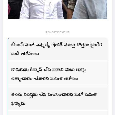
ADVERTISEMENT
టీఎంసీ మాజీ ఎమ్మెల్యే షౌకత్ మొల్లా కొత్తగా లైంగిక
దాడి ఆరోపణలు
కొడుకును కిడ్నాప్ చేసి ఏడాది పాటు తనపై
అత్యాచారం చేశారని మహిళ ఆరోపణ
తనను వివస్త్రను చేసి హింసించారని మరో మహిళ
ఫిర్యాదు