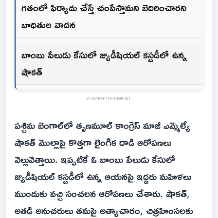
గతంలో ఫిర్యాదు చేస్తే చంపేస్తామని బెదిరించారని
బాధితుల వాదన
బాంబు పేలుడు కేసులో జ్యుడీషియల్ కస్టడీలో ఉన్న
షౌకత్
ADVERTISEMENT
పశ్చిమ బెంగాల్‌లో తృణమూల్ కాంగ్రెస్ మాజీ ఎమ్మెల్యే
షౌకత్ మొల్లాపై కొత్తగా లైంగిక దాడి ఆరోపణలు
వెల్లువెత్తాయి. ఇప్పటికే ఓ బాంబు పేలుడు కేసులో
జ్యుడీషియల్ కస్టడీలో ఉన్న ఆయనపై ఇద్దరు మహిళలు
ముందుకు వచ్చి సంచలన ఆరోపణలు చేశారు. షౌకత్,
అతడి అనుచరులు తమపై అత్యాచారం, చిత్రహింసలకు