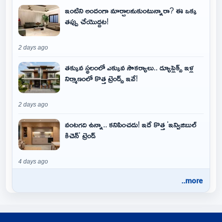
ఇంటిని అందంగా మార్చాలనుకుంటున్నారా? ఈ ఒక్క
తప్పు చేయొద్దట!
2 days ago
తక్కువ స్థలంలో ఎక్కువ సౌకర్యాలు.. డ్యూప్లెక్స్ ఇళ్ల
నిర్మాణంలో కొత్త ట్రెండ్స్ ఇవే!
2 days ago
వంటగది ఉన్నా.. కనిపించదు! ఇదే కొత్త 'ఇన్విజిబుల్
కిచెన్' ట్రెండ్
4 days ago
..more