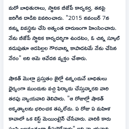
మరో బాధితురాలు, స్థానిక బీజేపీ కార్యకర్త, తనపై
జరిగిన దాడిని వివరించారు. "2015 నవంబర్ 7న
నన్ను వివస్త్రను చేసి అత్యంత దారుణంగా హింసించారు.
నేను బీజేపీ స్థానిక కార్యదర్శిగా ఉండటం, ఓ చిన్న స్కూల్
నడుపుతూ ఆడపిల్లల గౌరవాన్ని కాపాడటమే నేను చేసిన
నేరం" అని ఆమె ఆవేదన వ్యక్తం చేశారు.
షౌకత్ మొల్లా ప్రస్తుతం జైల్లో ఉన్నందునే బాధితులు
ధైర్యంగా ముందుకు వచ్చి ఫిర్యాదు చేస్తున్నారని వారి
తరఫు న్యాయవాది తెలిపారు. "ఆ రోజుల్లో షౌకత్
అకృత్యాలను భరించక తప్పలేదు. ఏ రోజు ఏ మహిళ
కావాలో ఒక లిస్ట్ మెయింటైన్ చేసేవారు. వారికి కారు
పంపి బలవంతంగా తీసుకెళ్లేవారు" అని న్యాయవాది