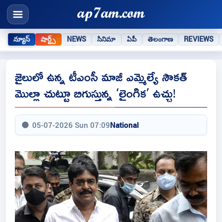
న్యూస్
షార్ట్స్
NEWS
సినిమా
ఏపీ
తెలంగాణ
REVIEWS
జైలులో ఉన్న టీఎంసీ మాజీ ఎమ్మెల్యే సౌకత్
మొల్లా చుట్టూ బిగుస్తున్న ‘లైంగిక’ ఉచ్చు!
05-07-2026 Sun 07:09
National