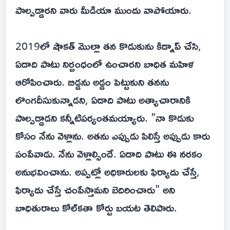
పాల్పడ్డారని వారు మీడియా ముందు వాపోయారు.
2019లో షౌకత్ మొల్లా తన కొడుకును కిడ్నాప్ చేసి,
ఏడాది పాటు నిర్బంధంలో ఉంచారని బాధిత మహిళ
ఆరోపించారు. బిడ్డను అడ్డం పెట్టుకుని తనను
లొంగదీసుకున్నాడని, ఏడాది పాటు అత్యాచారానికి
పాల్పడ్డాడని కన్నీటిపర్యంతమయ్యారు. "నా కొడుకు
కోసం నేను వెళ్లాను. అతను ఎప్పుడు పిలిస్తే అప్పుడు కారు
పంపేవాడు. నేను వెళ్లాల్సిందే. ఏడాది పాటు ఈ నరకం
అనుభవించాను. అప్పట్లో అధికారులకు ఫిర్యాదు చేస్తే,
ఫిర్యాదు చేస్తే చంపేస్తామని బెదిరించారు" అని
బాధితురాలు కోల్‌కతా కోర్టు బయట తెలిపారు.