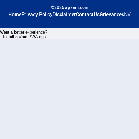
©2026 ap7am.com
Home
Privacy Policy
Disclaimer
ContactUs
Grievances
NV
Want a better experience?
Install ap7am PWA app