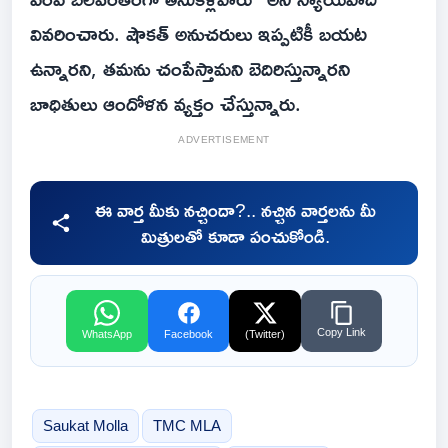
వివరించారు. షౌకత్ అనుచరులు ఇప్పటికీ బయట
ఉన్నారని, తమను చంపేస్తామని బెదిరిస్తున్నారని
బాధితులు ఆందోళన వ్యక్తం చేస్తున్నారు.
ADVERTISEMENT
ఈ వార్త మీకు నచ్చిందా?.. నచ్చిన వార్తలను మీ
మిత్రులతో కూడా పంచుకోండి.
Copy Link
WhatsApp
Facebook
(Twitter)
Saukat Molla
TMC MLA