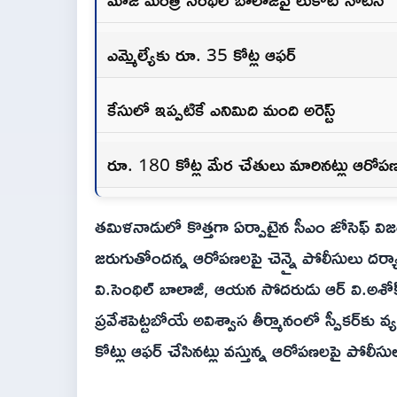
ఎమ్మెల్యేకు రూ. 35 కోట్ల ఆఫర్
కేసులో ఇప్పటికే ఎనిమిది మంది అరెస్ట్
రూ. 180 కోట్ల మేర చేతులు మారినట్లు ఆరోప
తమిళనాడులో కొత్తగా ఏర్పాటైన సీఎం జోసెఫ్ విజయ్
జరుగుతోందన్న ఆరోపణలపై చెన్నై పోలీసులు దర్యా
వి.సెంథిల్ బాలాజీ, ఆయన సోదరుడు ఆర్ వి.అశోక
ప్రవేశపెట్టబోయే అవిశ్వాస తీర్మానంలో స్పీకర్‌కు 
కోట్లు ఆఫర్ చేసినట్లు వస్తున్న ఆరోపణలపై పోలీసుల