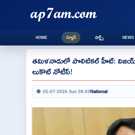
HOME
న్యూస్
షార్ట్స్
NEWS
తమిళనాడులో పొలిటికల్ హీట్: విజయ్ ప్
లుకౌట్ నోటీస్!
05-07-2026 Sun 08:43
National