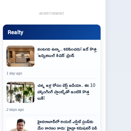
ADVERTISEMENT
Realty
వంటగది ఉన్నా.. కనిపించదు! ఇదే కొత్త
'ఇన్విజిబుల్ కిచెన్' ట్రెండ్
1 day ago
చిన్న ఇళ్ల కోసం బెస్ట్ ఐడియా.. ఈ 10
హ్యాంగింగ్ ప్లాంట్స్‌తో ఇంటికి కొత్త
లుక్!
2 days ago
హైదరాబాద్‌లో రియల్ ఎస్టేట్ స్లంప్‌కు
మేం కారణం కాదు: హైడ్రా కమిషనర్ ఏవీ