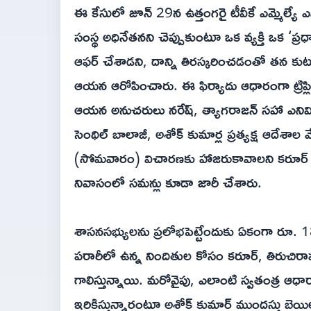
ఈ కేసులో జూన్ 29న ఉత్తంగరై టీవీకే ఎమ్మెల్యే
సంస్థ అధినేతనని చెప్పుకుంటూ ఒక వ్యక్తి ఒక 
ఆఫర్ చేశాడని, దాన్ని తిరస్కరించడంతో తన కుటుంబ
ఆయన ఆరోపించారు. ఈ ఫిర్యాదు ఆధారంగా ట్రిప్లి
ఆయన అనుచరులు నరేష్, త్యాగరాజన్‌ సహా ఎనిమిద
సెంథిల్ బాలాజీ, అశోక్ కుమార్ల ప్రత్యక్ష ఆదేశాల 
(సోమవారం) విచారణకు హాజరుకావాలని కరూర్ జిల్ల
నివాసంలో సమన్లు కూడా జారీ చేశారు.
శాసనసభ్యులను ప్రలోభపెట్టేందుకు ఏకంగా రూ. 1
పరారీలో ఉన్న నిందితుల కోసం కరూర్, తిరుచిరాప
గాలిస్తున్నాయి. మరోవైపు, ఎలాంటి స్వతంత్ర ఆ
ఇరికిస్తున్నారంటూ అశోక్ కుమార్ ముందస్తు బెయి