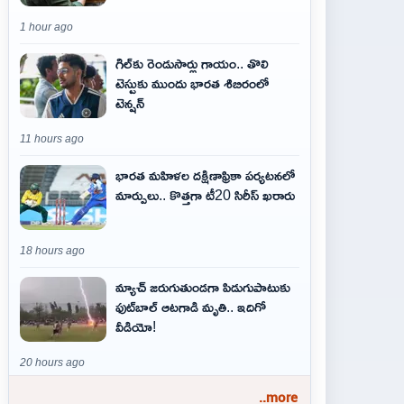
1 hour ago
గిల్‌కు రెండుసార్లు గాయం.. తొలి
టెస్టుకు ముందు భారత శిబిరంలో
టెన్షన్
11 hours ago
భారత మహిళల దక్షిణాఫ్రికా పర్యటనలో
మార్పులు.. కొత్తగా టీ20 సిరీస్ ఖరారు
18 hours ago
మ్యాచ్ జరుగుతుండగా పిడుగుపాటుకు
ఫుట్‌బాల్ ఆటగాడి మృతి.. ఇదిగో
వీడియో!
20 hours ago
..more