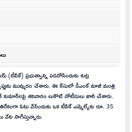
ణలు
 (టీవీకే) ప్రభుత్వాన్ని పడదోసేందుకు కుట్ర
ప్తును ముమ్మరం చేశారు. ఈ కేసులో డీఎంకే మాజీ మంత్రి
్ కుమార్‌లపై శనివారం లుకౌట్ నోటీసులు జారీ చేశారు.
వ్యతిరేకంగా ఓటు వేసేందుకు ఒక టీవీకే ఎమ్మెల్యేకు రూ. 35
ు వేట సాగిస్తున్నారు.