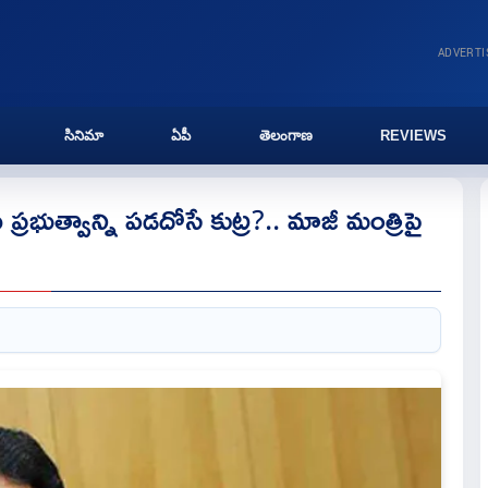
ADVERT
సినిమా
ఏపీ
తెలంగాణ
REVIEWS
రభుత్వాన్ని పడదోసే కుట్ర?.. మాజీ మంత్రిపై