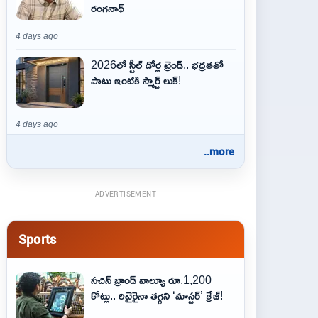
రంగనాథ్
4 days ago
2026లో స్టీల్ డోర్ల ట్రెండ్.. భద్రతతో
పాటు ఇంటికి స్మార్ట్ లుక్!
4 days ago
..more
ADVERTISEMENT
Sports
సచిన్ బ్రాండ్ వాల్యూ రూ.1,200
కోట్లు.. రిటైరైనా తగ్గని ‘మాస్టర్’ క్రేజ్!