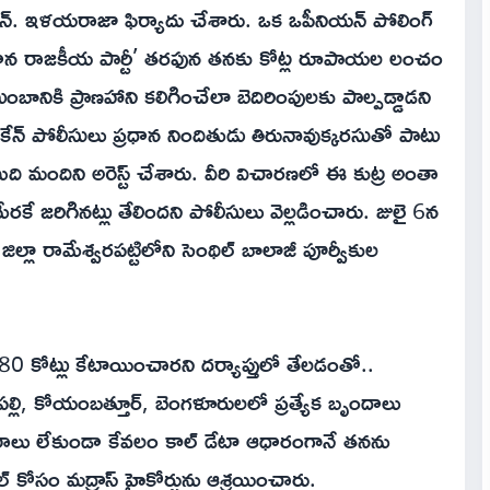
 ఎన్. ఇళయరాజా ఫిర్యాదు చేశారు. ఒక ఒపీనియన్ పోలింగ్
‘ప్రధాన రాజకీయ పార్టీ’ తరఫున తనకు కోట్ల రూపాయల లంచం
ానికి ప్రాణహాని కలిగించేలా బెదిరింపులకు పాల్పడ్డాడని
కేన్ పోలీసులు ప్రధాన నిందితుడు తిరునావుక్కరసుతో పాటు
ి మందిని అరెస్ట్ చేశారు. వీరి విచారణలో ఈ కుట్ర అంతా
మేరకే జరిగినట్లు తేలిందని పోలీసులు వెల్లడించారు. జులై 6న
ా రామేశ్వరపట్టిలోని సెంథిల్ బాలాజీ పూర్వీకుల
80 కోట్లు కేటాయించారని దర్యాప్తులో తేలడంతో..
ల్లి, కోయంబత్తూర్, బెంగళూరులలో ప్రత్యేక బృందాలు
ధారాలు లేకుండా కేవలం కాల్ డేటా ఆధారంగానే తనను
ల్ కోసం మద్రాస్ హైకోర్టును ఆశ్రయించారు.