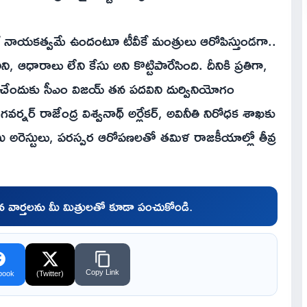
ే నాయకత్వమే ఉందంటూ టీవీకే మంత్రులు ఆరోపిస్తుండగా..
ఆధారాలు లేని కేసు అని కొట్టిపారేసింది. దీనికి ప్రతిగా,
ించేందుకు సీఎం విజయ్ తన పదవిని దుర్వినియోగం
్నర్ రాజేంద్ర విశ్వనాథ్ అర్లేకర్, అవినీతి నిరోధక శాఖకు
ేసు అరెస్టులు, పరస్పర ఆరోపణలతో తమిళ రాజకీయాల్లో తీవ్ర
చిన వార్తలను మీ మిత్రులతో కూడా పంచుకోండి.
Copy Link
book
(Twitter)