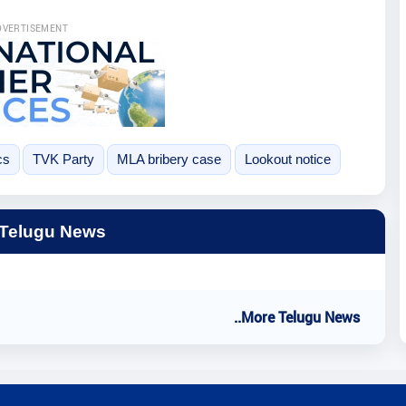
DVERTISEMENT
cs
TVK Party
MLA bribery case
Lookout notice
 Telugu News
..More Telugu News