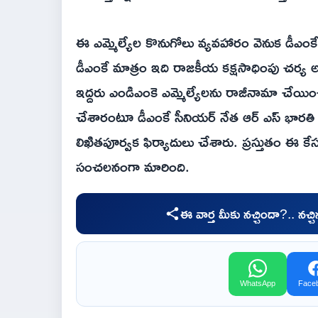
ఈ ఎమ్మెల్యేల కొనుగోలు వ్యవహారం వెనుక డీఎంక
డీఎంకే మాత్రం ఇది రాజకీయ కక్షసాధింపు చర్య అని, 
ఇద్దరు ఎండిఎంకె ఎమ్మెల్యేలను రాజీనామా చేయ
చేశారంటూ డీఎంకే సీనియర్ నేత ఆర్ ఎస్ భారతి గవర
లిఖితపూర్వక ఫిర్యాదులు చేశారు. ప్రస్తుతం ఈ క
సంచలనంగా మారింది.
ఈ వార్త మీకు నచ్చిందా?.. నచ్
WhatsApp
Face