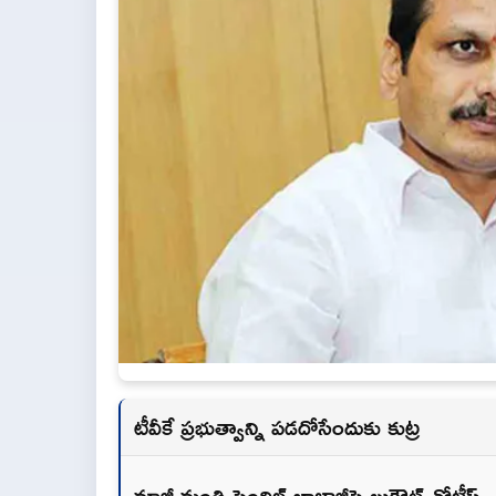
టీవీకే ప్రభుత్వాన్ని పడదోసేందుకు కుట్ర
మాజీ మంత్రి సెంథిల్ బాలాజీపై లుకౌట్ నోటీస్