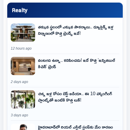
Realty
తక్కువ స్థలంలో ఎక్కువ సౌకర్యాలు.. డ్యూప్లెక్స్ ఇళ్ల
నిర్మాణంలో కొత్త ట్రెండ్స్ ఇవే!
12 hours ago
వంటగది ఉన్నా.. కనిపించదు! ఇదే కొత్త 'ఇన్విజిబుల్
కిచెన్' ట్రెండ్
2 days ago
చిన్న ఇళ్ల కోసం బెస్ట్ ఐడియా.. ఈ 10 హ్యాంగింగ్
ప్లాంట్స్‌తో ఇంటికి కొత్త లుక్!
3 days ago
హైదరాబాద్‌లో రియల్ ఎస్టేట్ స్లంప్‌కు మేం కారణం