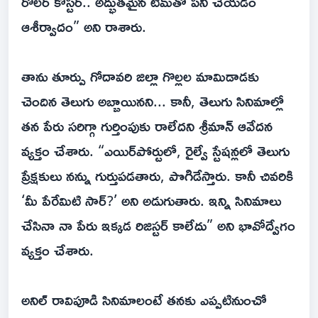
రోలర్ కోస్టర్.. అద్భుతమైన టీమ్‌తో పని చేయడం
ఆశీర్వాదం” అని రాశారు.
తాను తూర్పు గోదావరి జిల్లా గొల్లల మామిడాడకు
చెందిన తెలుగు అబ్బాయినని... కానీ, తెలుగు సినిమాల్లో
తన పేరు సరిగ్గా గుర్తింపుకు రాలేదని శ్రీమాన్ ఆవేదన
వ్యక్తం చేశారు. “ఎయిర్‌పోర్టులో, రైల్వే స్టేషన్లలో తెలుగు
ప్రేక్షకులు నన్ను గుర్తుపడతారు, పొగిడేస్తారు. కానీ చివరికి
‘మీ పేరేమిటి సార్?’ అని అడుగుతారు. ఇన్ని సినిమాలు
చేసినా నా పేరు ఇక్కడ రిజిస్టర్ కాలేదు” అని భావోద్వేగం
వ్యక్తం చేశారు.
అనిల్ రావిపూడి సినిమాలంటే తనకు ఎప్పటినుంచో