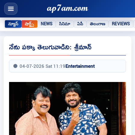
న్యూస్
షార్ట్స్
NEWS
సినిమా
ఏపీ
తెలంగాణ
REVIEWS
నేను పక్కా తెలుగువాడిని: శ్రీమాన్
04-07-2026 Sat 11:19
Entertainment