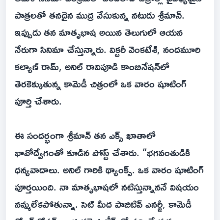
పాత్రలతో తనదైన ముద్ర వేసుకున్న నటుడు శ్రీమాన్.
ఇప్పుడు తన మాతృభాష అయిన తెలుగులో ఆయన
నేరుగా సినిమా చేస్తున్నారు. విక్టరీ వెంకటేశ్, నందమూరి
కల్యాణ్ రామ్, అనిల్ రావిపూడి కాంబినేషన్‌లో
తెరకెక్కుతున్న కామెడీ చిత్రంలో ఒక వారం షూటింగ్
పూర్తి చేశారు.
ఈ సందర్భంగా శ్రీమాన్ తన ఎక్స్ ఖాతాలో
భావోద్వేగంతో కూడిన పోస్ట్ చేశారు. “భగవంతుడికి
ధన్యవాదాలు. అనిల్ గారికి థ్యాంక్స్. ఒక వారం షూటింగ్
పూర్తయింది. నా మాతృభాషలో నటిస్తున్నాననే విషయం
నమ్మలేకపోతున్నా. సెట్ మీద పాజిటివ్ ఎనర్జీ, కామెడీ