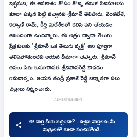
ఇష్టమని, ఈ అవకాశం కోసం కొన్ని తమిళ సినిమాలను
కూడా పక్కన పెట్టి వచ్చానని శ్రీమాన్ తెలిపారు. వెంకటేశ్,
కల్యాణ్ రామ్, కీర్తి సురేశ్‌లతో కలిసి పని చేయడం
ఆనందంగా ఉందన్నారు. ఈ చిత్రం ద్వారా తెలుగు
ప్రేక్షకులకు 'శ్రీమాన్ ఒక తెలుగు వ్యక్తి' అని పూర్తిగా
తెలిసిపోతుందని ఆయన ధీమాగా చెప్పారు. శ్రీమాన్
అసలు పేరు కుమారావత శ్రీనివాసరెడ్డి కావడం
గమనార్హం. ఆయన తండ్రి ప్రకాశ్ రెడ్డి నిర్మాతగా పలు
చిత్రాలు నిర్మించారు.
ADVERTISEMENT
ఈ వార్త మీకు నచ్చిందా?.. నచ్చిన వార్తలను మీ
మిత్రులతో కూడా పంచుకోండి.