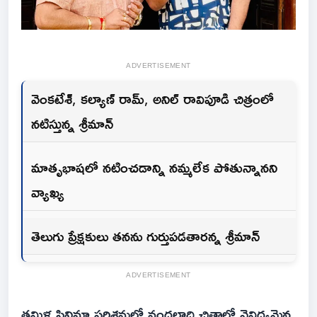
ADVERTISEMENT
వెంకటేశ్, కల్యాణ్ రామ్, అనిల్ రావిపూడి చిత్రంలో
నటిస్తున్న శ్రీమాన్
మాతృభాషలో నటించడాన్ని నమ్మలేక పోతున్నానని
వ్యాఖ్య
తెలుగు ప్రేక్షకులు తనను గుర్తుపడతారన్న శ్రీమాన్
ADVERTISEMENT
తమిళ సినిమా పరిశ్రమలో వందలాది చిత్రాల్లో వైవిధ్యమైన