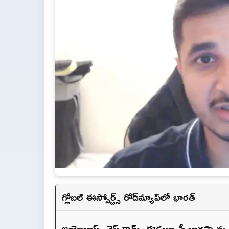
గ్లోబల్ ఈస్పోర్ట్స్ రోడ్‌మ్యాప్‌లో భారత్
జియోబ్లాస్ట్, చెస్.కామ్, ఈడబ్ల్యూసీ భాగస్వామ్