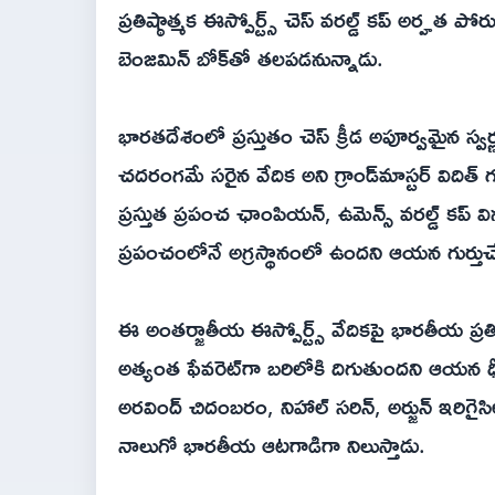
ప్రతిష్ఠాత్మక ఈస్పోర్ట్స్ చెస్ వరల్డ్ కప్ అర్హత పోర
బెంజమిన్ బోక్‌తో తలపడనున్నాడు.
భారతదేశంలో ప్రస్తుతం చెస్ క్రీడ అపూర్వమైన స్వర
చదరంగమే సరైన వేదిక అని గ్రాండ్‌మాస్టర్ విదిత్ 
ప్రస్తుత ప్రపంచ ఛాంపియన్, ఉమెన్స్ వరల్డ్ కప్ వ
ప్రపంచంలోనే అగ్రస్థానంలో ఉందని ఆయన గుర్తు
ఈ అంతర్జాతీయ ఈస్పోర్ట్స్ వేదికపై భారతీయ ప్ర
అత్యంత ఫేవరెట్‌గా బరిలోకి దిగుతుందని ఆయన ధీ
అరవింద్ చిదంబరం, నిహాల్ సరిన్, అర్జున్ ఇరిగై
నాలుగో భారతీయ ఆటగాడిగా నిలుస్తాడు.