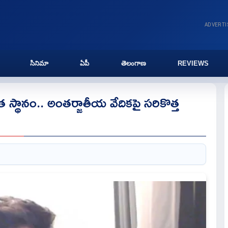
ADVERT
సినిమా
ఏపీ
తెలంగాణ
REVIEWS
్వత స్థానం.. అంతర్జాతీయ వేదికపై సరికొత్త