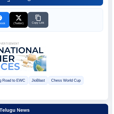
Copy Link
book
(Twitter)
DVERTISEMENT
ng Road to EWC
JioBlast
Chess World Cup
 Telugu News