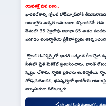
యువశక్తే మన బలం..
భారతదేశాన్ని గ్లోబల్ రోడ్‌మ్యాప్‌లోకి తీసుకుర
ఆటగాళ్లకు శాశ్వత అవకాశాలు కల్పించడమే తమ ఉద్దే
దేశంలో 35 ఏళ్లలోపు జనాభా 65 శాతం ఉండటం, ప్
ఎదగడం అంతర్జాతీయ స్టేక్‌హోల్డర్లను ఆకర్షించింద
'గ్లోబల్ ఈస్పోర్ట్స్‌లో భారత్ అత్యంత కీలకమైన వృద్
సీఈవో మైక్ మెక్‌కేబ్ ప్రశంసించారు. భారత్ లేక
స్పష్టం చేశారు. స్థానిక ప్రతిభను అంతర్జాతీయ స్థ
తోడ్పడుతుందని, భవిష్యత్తులో భారతీయ ఆటగాళ్ల
నిర్వాహకులు పేర్కొన్నారు.
ఈ వార్త మీకు నచ్చిందా?.. నచ్