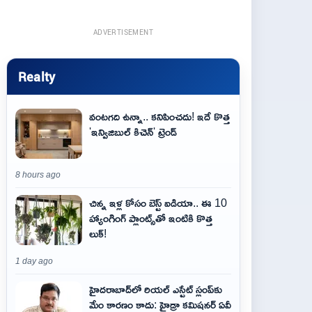
ADVERTISEMENT
Realty
వంటగది ఉన్నా.. కనిపించదు! ఇదే కొత్త
'ఇన్విజిబుల్ కిచెన్' ట్రెండ్
8 hours ago
చిన్న ఇళ్ల కోసం బెస్ట్ ఐడియా.. ఈ 10
హ్యాంగింగ్ ప్లాంట్స్‌తో ఇంటికి కొత్త
లుక్!
1 day ago
హైదరాబాద్‌లో రియల్ ఎస్టేట్ స్లంప్‌కు
మేం కారణం కాదు: హైడ్రా కమిషనర్ ఏవీ