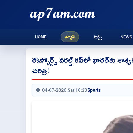
HOME
న్యూస్
షార్ట్స్
NEWS
ఈస్పోర్ట్స్ వరల్డ్ కప్‌లో భారత్‌కు శాశ
చరిత్ర!
04-07-2026 Sat 10:20
Sports