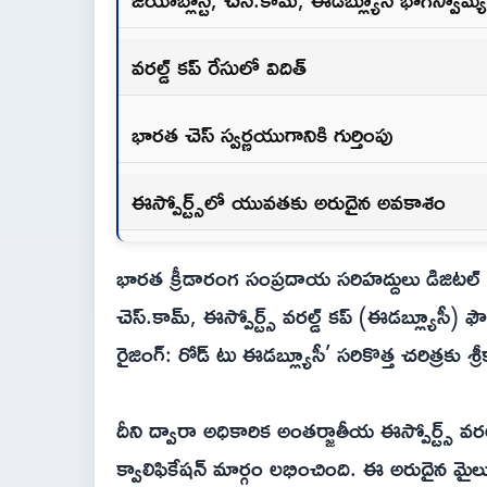
వరల్డ్ కప్ రేసులో విదిత్
భారత చెస్ స్వర్ణయుగానికి గుర్తింపు
ఈస్పోర్ట్స్‌లో యువతకు అరుదైన అవకాశం
భారత క్రీడారంగ సంప్రదాయ సరిహద్దులు డిజిటల్ ప్ర
చెస్.కామ్, ఈస్పోర్ట్స్ వరల్డ్ కప్ (ఈడబ్ల్యూస
రైజింగ్: రోడ్ టు ఈడబ్ల్యూసీ’ సరికొత్త చరిత్రకు శ్ర
దీని ద్వారా అధికారిక అంతర్జాతీయ ఈస్పోర్ట్స్ వరల
క్వాలిఫికేషన్ మార్గం లభించింది. ఈ అరుదైన మైల