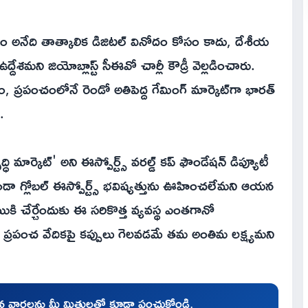
ావడం అనేది తాత్కాలిక డిజిటల్ వినోదం కోసం కాదు, దేశీయ
శమని జియోబ్లాస్ట్ సీఈవో చార్లీ కౌడ్రీ వెల్లడించారు.
రపంచంలోనే రెండో అతిపెద్ద గేమింగ్ మార్కెట్‌గా భారత్
ి.
ధి మార్కెట్' అని ఈస్పోర్ట్స్ వరల్డ్ కప్ ఫౌండేషన్ డిప్యూటీ
ుండా గ్లోబల్ ఈస్పోర్ట్స్ భవిష్యత్తును ఊహించలేమని ఆయన
ాయికి చేర్చేందుకు ఈ సరికొత్త వ్యవస్థ ఎంతగానో
ు ప్రపంచ వేదికపై కప్పులు గెలవడమే తమ అంతిమ లక్ష్యమని
చిన వార్తలను మీ మిత్రులతో కూడా పంచుకోండి.