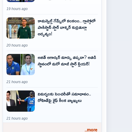
19 hours ago
కామన్వెల్త్ గేమ్స్‌లో కలకలం.. గ్లాస్గోలో
పాకిస్థాన్ స్టార్ బాక్సర్ కుద్రతుల్లా
అదృశ్యం!
20 hours ago
అజిత్‌ అగార్కర్‌ మార్పు తప్పదా? అతడి
స్థానంలో మరో మాజీ స్టార్‌ ప్లేయర్‌!
21 hours ago
విమర్శలకు సెంచరీతో సమాధానం..
రోహిత్‌పై కైఫ్ కీలక వ్యాఖ్యలు
21 hours ago
..more