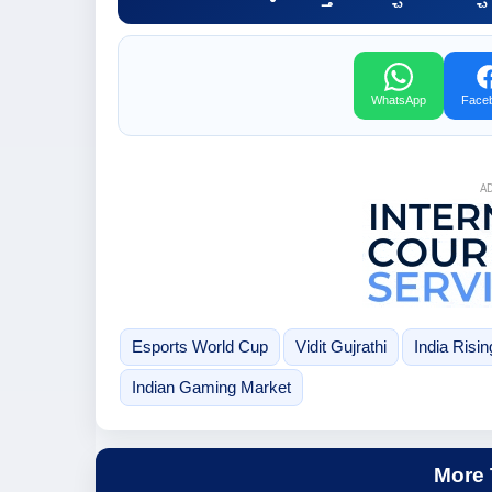
WhatsApp
Face
A
Esports World Cup
Vidit Gujrathi
India Risi
Indian Gaming Market
More