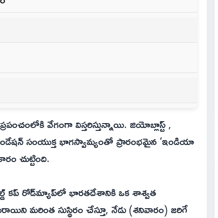
పంచంలోకి వేగంగా విస్తరిస్తున్నాయి. జియోబ్లాస్ట్ ,
ీ) ఫౌండేషన్ సంయుక్త భాగస్వామ్యంతో ప్రారంభమైన ‘ఇండియా
ీకారం చుట్టింది.
్డ్ కప్ రోడ్‌మ్యాప్‌లో భారతదేశానికి ఒక శాశ్వత
ురాయిని మరింత సుస్థిరం చేస్తూ, నేడు (శనివారం) జరిగే