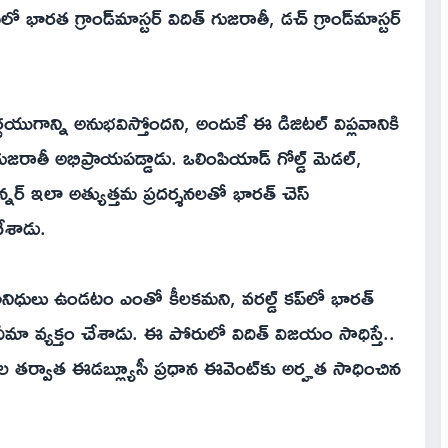
ులో భారత గ్రాండ్‌మాస్టర్ విదిత్ గుజరాతీ, డచ్ గ్రాండ్‌మాస్టర్
్ణయుగాన్ని అనుభవిస్తోందని, అందుకే ఈ డిజిటల్ విప్లవానికి
గుజరాతీ అభిప్రాయపడ్డాడు. ఒలింపియాడ్ గోల్డ్ మెడల్,
ిన్నర్ ఇలా అత్యుత్తమ ప్రదర్శనలతో భారత్ చెస్
చేశాడు.
తినిధులు ఉండటం ఎంతో కీలకమని, వరల్డ్ కప్‌లో భారత్
మా వ్యక్తం చేశాడు. ఈ పోరులో విదిత్ విజయం సాధిస్తే..
సిల తర్వాత ఈడబ్ల్యూసీ ప్రధాన ఈవెంట్‌కు అర్హత సాధించిన