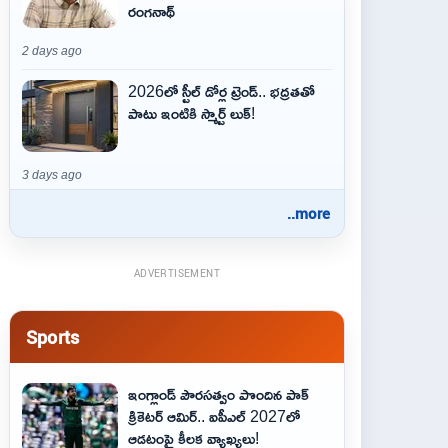
రంగనాథ్
2 days ago
2026లో స్టీల్ డోర్ల ట్రెండ్.. భద్రతతో
పాటు ఇంటికి స్మార్ట్ లుక్!
3 days ago
..more
ADVERTISEMENT
Sports
ఇంగ్లాండ్ పౌరసత్వం పొందిన పాక్
క్రికెటర్ ఆమిర్.. ఐపీఎల్ 2027లో
ఆడటంపై కీలక వ్యాఖ్యలు!