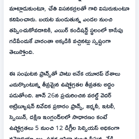
మాట్లాడుకుంటూ, చేతి విసనకర్రలతో గాలి విసురుకుంటూ
కనిపించారు. బయట మండుతున్న ఎండల నుంచి
తప్పించుకోవడానికి, ఎయిర్ కండిషన్డ్ స్థలంలో కాసేపు
గడిపేందుకే వారంతా అక్కడికి వచ్చినట్లు స్పష్టంగా
తెలుస్తోంది.
ఈ సంఘటన ఫ్రాన్స్‌తో పాటు అనేక యూర‌ప్‌ దేశాలు
ఎదుర్కొంటున్న తీవ్రమైన ఉష్ణోగ్రతల తీవ్రతకు అద్దం
పడుతోంది. జూన్ 26న ప్రచురించిన వరల్డ్ వెదర్
అట్రిబ్యూషన్ నివేదిక ప్రకారం ఫ్రాన్స్, జర్మనీ, ఇటలీ,
స్పెయిన్, దక్షిణ ఇంగ్లండ్‌లలో సాధారణం కంటే
ఉష్ణోగ్రతలు 5 నుంచి 12 డిగ్రీల సెల్సియస్ అధికంగా
నమోదయ్యాయి. ఉత్తర ఆఫ్రికా నుంచి వీస్తున్న వేడి