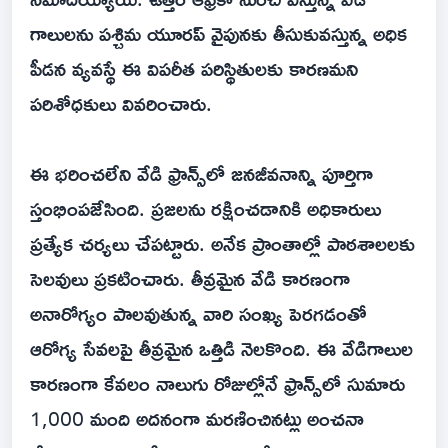
గాలులను పశ్చిమ యూర‌ప్‌ వైపునకు తీసుకువస్తున్న అధిక
పీడన వ్యవస్థే ఈ విపరీత పరిస్థితులకు కారణమని
పరిశోధకులు వివరించారు.
ఈ భరించలేని వేడి ఫ్రాన్స్‌లో జనజీవనాన్ని పూర్తిగా
స్తంభింపజేసింది. ప్రజలను రక్షించడానికి అధికారులు
ప్రత్యేక చర్యలు చేపట్టారు. అనేక ప్రాంతాల్లో పాఠశాలలకు
సెలవులు ప్రకటించారు. తీవ్రమైన వేడి కారణంగా
అనారోగ్యం పాలవుతున్న వారి సంఖ్య పెరగడంతో
ఆరోగ్య సేవలపై తీవ్రమైన ఒత్తిడి నెలకొంది. ఈ వేడిగాలుల
కారణంగా కేవలం నాలుగు రోజుల్లోనే ఫ్రాన్స్‌లో సుమారు
1,000 మంది అదనంగా మరణించినట్లు అంచనా