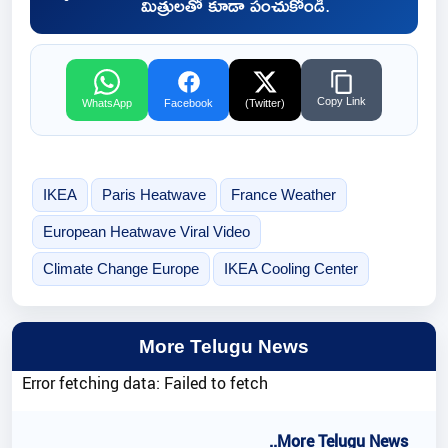
మిత్రులతో కూడా పంచుకోండి.
Copy Link
WhatsApp
Facebook
(Twitter)
IKEA
Paris Heatwave
France Weather
European Heatwave Viral Video
Climate Change Europe
IKEA Cooling Center
More Telugu News
Error fetching data: Failed to fetch
..More Telugu News