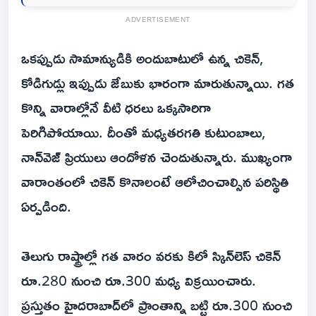
ADVERTISEMENT
ఒకప్పుడు సామాన్యుడికి అందుబాటులో ఉన్న చికెన్‌,
కోడిగుడ్లు ఇప్పుడు జేబుకు భారంగా మారుతున్నాయి. గత
కొన్ని వారాల్లోనే వీటి ధరలు ఒక్కసారిగా
పెరిగిపోయాయి. దీంతో మధ్యతరగతి కుటుంబాలు,
నాన్‌వెజ్‌ ప్రియులు ఆందోళన చెందుతున్నారు. ముఖ్యంగా
వారాంతంలో చికెన్‌ కొనాలంటే ఆలోచించాల్సిన పరిస్థితి
ఏర్పడింది.
తెలుగు రాష్ట్రాల్లో గత వారం వరకు కిలో స్కిన్‌లెస్‌ చికెన్‌
రూ.280 నుంచి రూ.300 మధ్య విక్రయించారు.
ప్రస్తుతం హైదరాబాద్‌లో ప్రాంతాన్ని బట్టి రూ.300 నుంచి