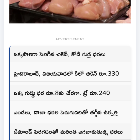
ADVERTISEMENT
ఒక్కసారిగా పెరిగిన చికెన్‌, కోడి గుడ్ల ధరలు
హైదరాబాద్‌, విజయవాడలో కిలో చికెన్‌ రూ.330
ఒక్క గుడ్డు ధర రూ.8కు చేరగా, ట్రే రూ.240
ఎండలు, దాణా ధరల పెరుగుదలతో తగ్గిన ఉత్పత్తి
డిమాండ్‌ పెరగడంతో మరింత ఎగబాకుతున్న ధరలు