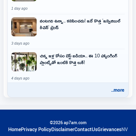
1 day ago
వంటగది ఉన్నా.. కనిపించదు! ఇదే కొత్త 'ఇన్విజిబుల్
కిచెన్' ట్రెండ్
3 days ago
చిన్న ఇళ్ల కోసం బెస్ట్ ఐడియా.. ఈ 10 హ్యాంగింగ్
ప్లాంట్స్‌తో ఇంటికి కొత్త లుక్!
4 days ago
..more
©2026 ap7am.com
Home
Privacy Policy
Disclaimer
ContactUs
Grievances
NV