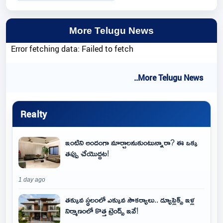
More Telugu News
Error fetching data: Failed to fetch
..More Telugu News
Realty
ఇంటిని అందంగా మార్చాలనుకుంటున్నారా? ఈ ఒక్క
తప్పు చేయొద్దట!
1 day ago
తక్కువ స్థలంలో ఎక్కువ సౌకర్యాలు.. డ్యూప్లెక్స్ ఇళ్ల
నిర్మాణంలో కొత్త ట్రెండ్స్ ఇవే!