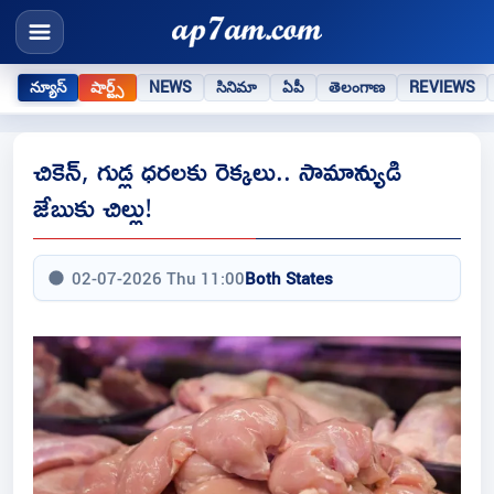
న్యూస్
షార్ట్స్
NEWS
సినిమా
ఏపీ
తెలంగాణ
REVIEWS
చికెన్‌, గుడ్ల ధరలకు రెక్కలు.. సామాన్యుడి
జేబుకు చిల్లు!
02-07-2026 Thu 11:00
Both States