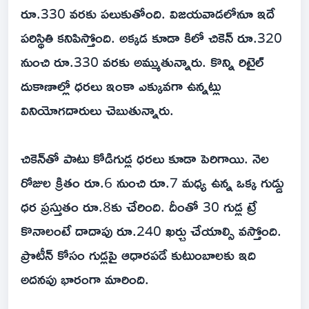
రూ.330 వరకు పలుకుతోంది. విజయవాడలోనూ ఇదే
పరిస్థితి కనిపిస్తోంది. అక్కడ కూడా కిలో చికెన్‌ రూ.320
నుంచి రూ.330 వరకు అమ్ముతున్నారు. కొన్ని రిటైల్‌
దుకాణాల్లో ధరలు ఇంకా ఎక్కువగా ఉన్నట్లు
వినియోగదారులు చెబుతున్నారు.
చికెన్‌తో పాటు కోడిగుడ్ల ధరలు కూడా పెరిగాయి. నెల
రోజుల క్రితం రూ.6 నుంచి రూ.7 మధ్య ఉన్న ఒక్క గుడ్డు
ధర ప్రస్తుతం రూ.8కు చేరింది. దీంతో 30 గుడ్ల ట్రే
కొనాలంటే దాదాపు రూ.240 ఖర్చు చేయాల్సి వస్తోంది.
ప్రొటీన్‌ కోసం గుడ్లపై ఆధారపడే కుటుంబాలకు ఇది
అదనపు భారంగా మారింది.