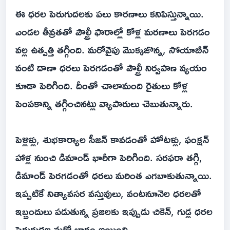
ఈ ధరల పెరుగుదలకు పలు కారణాలు కనిపిస్తున్నాయి.
ఎండల తీవ్రతతో పౌల్ట్రీ ఫారాల్లో కోళ్ల మరణాలు పెరగడం
వల్ల ఉత్పత్తి తగ్గింది. మరోవైపు మొక్కజొన్న, సోయాబీన్‌
వంటి దాణా ధరలు పెరగడంతో పౌల్ట్రీ నిర్వహణ వ్యయం
కూడా పెరిగింది. దీంతో చాలామంది రైతులు కోళ్ల
పెంపకాన్ని తగ్గించినట్లు వ్యాపారులు చెబుతున్నారు.
పెళ్లిళ్లు, శుభకార్యాల సీజన్‌ కావడంతో హోటళ్లు, ఫంక్షన్‌
హాళ్ల నుంచి డిమాండ్‌ భారీగా పెరిగింది. సరఫరా తగ్గి,
డిమాండ్‌ పెరగడంతో ధరలు మరింత ఎగబాకుతున్నాయి.
ఇప్పటికే నిత్యావసర వస్తువులు, వంటనూనెల ధరలతో
ఇబ్బందులు పడుతున్న ప్రజలకు ఇప్పుడు చికెన్‌, గుడ్ల ధరల
పెరుగుదల మరో భారం అయింది.