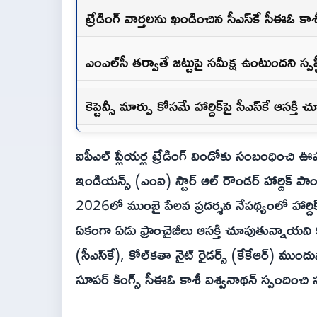
ట్రేడింగ్ వార్తలను ఖండించిన సీఎస్‌కే సీఈఓ కాశ
ఎంఎల్‌సీ తర్వాతే జట్టుపై సమీక్ష ఉంటుందని స్పష
కెప్టెన్సీ మార్పు కోసమే హార్దిక్‌పై సీఎస్‌కే ఆసక్త
ఐపీఎల్ ప్లేయర్ల ట్రేడింగ్ విండోకు సంబంధించ
ఇండియన్స్ (ఎంఐ) స్టార్ ఆల్ రౌండర్ హార్దిక్ పాండ
2026లో ముంబై పేలవ ప్రదర్శన నేపథ్యంలో హార్దిక్‌
ఏకంగా ఏడు ఫ్రాంచైజీలు ఆసక్తి చూపుతున్నాయని క
(సీఎస్‌కే), కోల్‌కతా నైట్ రైడర్స్ (కేకేఆర్‌) ము
సూపర్ కింగ్స్ సీఈఓ కాశీ విశ్వనాథన్ స్పందించి స్