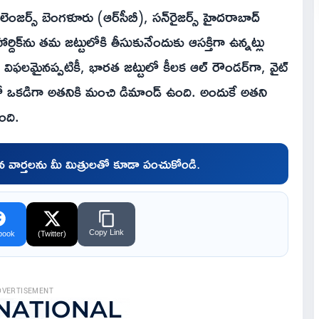
ర్స్ బెంగళూరు (ఆర్‌సీబీ), సన్‌రైజర్స్ హైదరాబాద్
ర్దిక్‌ను తమ జట్టులోకి తీసుకునేందుకు ఆసక్తిగా ఉన్నట్లు
గా విఫలమైనప్పటికీ, భారత జట్టులో కీలక ఆల్ రౌండర్‌గా, వైట్
్లలో ఒకడిగా అతనికి మంచి డిమాండ్ ఉంది. అందుకే అతని
ంది.
చిన వార్తలను మీ మిత్రులతో కూడా పంచుకోండి.
Copy Link
book
(Twitter)
DVERTISEMENT