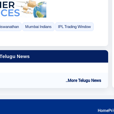
Viswanathan
Mumbai Indians
IPL Trading Window
 Telugu News
..More Telugu News
Home
Pri