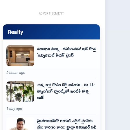
ADVERTISEMENT
Realty
వంటగది ఉన్నా.. కనిపించదు! ఇదే కొత్త
'ఇన్విజిబుల్ కిచెన్' ట్రెండ్
9 hours ago
చిన్న ఇళ్ల కోసం బెస్ట్ ఐడియా.. ఈ 10
హ్యాంగింగ్ ప్లాంట్స్‌తో ఇంటికి కొత్త
లుక్!
1 day ago
హైదరాబాద్‌లో రియల్ ఎస్టేట్ స్లంప్‌కు
మేం కారణం కాదు: హైడ్రా కమిషనర్ ఏవీ