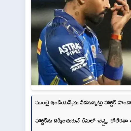
ముంబై ఇండియన్స్‌ను వీడనున్నట్లు హార్దిక్ పా
హార్దిక్‌ను దక్కించుకునే రేసులో చెన్నై, కోల్