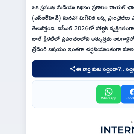
ఒక ప్రముఖ మీడియా కథనం ప్రకారం రాయల్ ఛాలెంజ
(ఎస్ఆర్‌హెచ్‌) మినహా మిగిలిన అన్ని ఫ్రాంచైజీలు హా
తెలుస్తోంది. ఐపీఎల్ 2026లో హార్దిక్ వ్యక్తిగతం
బాల్ క్రికెట్‌లో ప్రపంచంలోని అత్యుత్తమ ఆటగాళ
ట్రేడింగ్ విషయం ఇంతగా చర్చనీయాంశంగా మారి
ఈ వార్త మీకు నచ్చిందా?.. నచ్
WhatsApp
Face
A