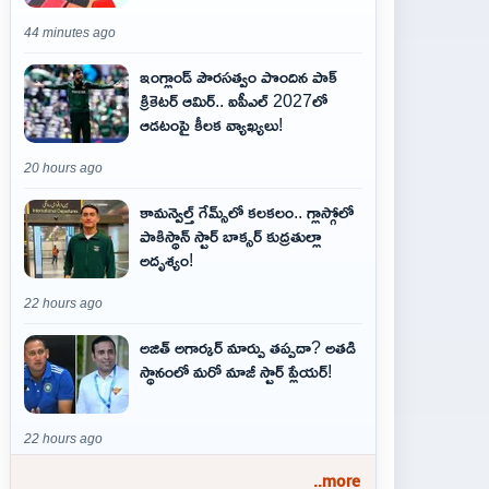
44 minutes ago
ఇంగ్లాండ్ పౌరసత్వం పొందిన పాక్
క్రికెటర్ ఆమిర్.. ఐపీఎల్ 2027లో
ఆడటంపై కీలక వ్యాఖ్యలు!
20 hours ago
కామన్వెల్త్ గేమ్స్‌లో కలకలం.. గ్లాస్గోలో
పాకిస్థాన్ స్టార్ బాక్సర్ కుద్రతుల్లా
అదృశ్యం!
22 hours ago
అజిత్‌ అగార్కర్‌ మార్పు తప్పదా? అతడి
స్థానంలో మరో మాజీ స్టార్‌ ప్లేయర్‌!
22 hours ago
..more