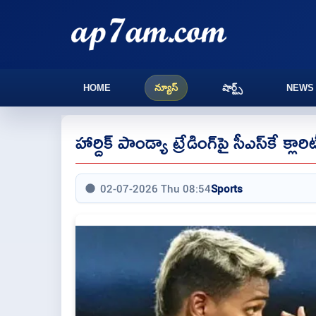
HOME
న్యూస్
షార్ట్స్
NEWS
హార్దిక్ పాండ్యా ట్రేడింగ్‌పై సీఎస్‌కే క
02-07-2026 Thu 08:54
Sports