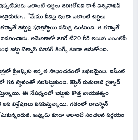
ీలో ఇప్పటివరకు ఎలాంటి చర్చలు జరగలేదని కాశీ విశ్వనాథన్
 మాట్లాడుతూ.. "మేము దీనిపై ఇంకా ఎలాంటి చర్చలు
తర్వాతే జట్టుపై పూర్తిస్థాయి సమీక్ష ఉంటుంది. ఆ తర్వాతే
 వివరించారు. అమెరికాలో జరిగే టీ20 లీగ్ అయిన ఎంఎల్‌సీ
 జట్టు టెక్సాస్ సూపర్ కింగ్స్ కూడా ఆడుతోంది.
న్లలో ప్లేఆఫ్స్‌కు అర్హత సాధించడంలో విఫలమైంది. ఐపీఎల్
స్థానంతో సరిపెట్టుకుంది. కెప్టెన్ రుతురాజ్ గైక్వాడ్
వస్తున్నాయి. ఈ నేపథ్యంలో జట్టుకు కొత్త నాయకత్వం
ని విశ్లేషణలు వినిపిస్తున్నాయి. గతంలో రాజస్థాన్
డ్ చేసుకున్నందున, ఇప్పుడు కూడా అలాంటి సంచలన నిర్ణయం