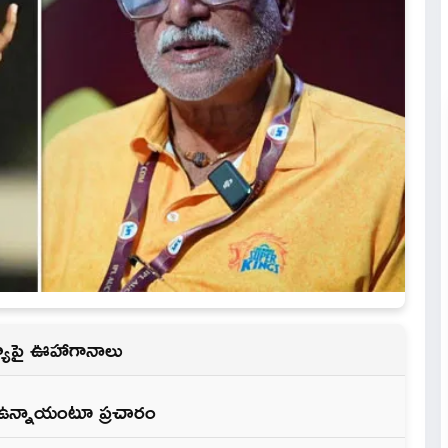
ండ్యాపై ఊహాగానాలు
‌కతా ఉన్నాయంటూ ప్రచారం