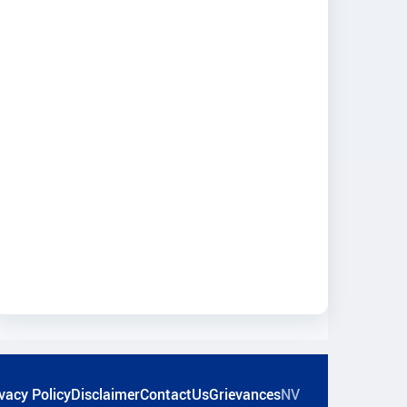
vacy Policy
Disclaimer
ContactUs
Grievances
NV