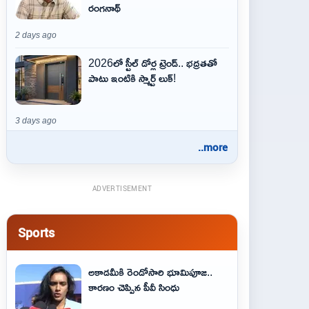
రంగనాథ్
2 days ago
2026లో స్టీల్ డోర్ల ట్రెండ్.. భద్రతతో
పాటు ఇంటికి స్మార్ట్ లుక్!
3 days ago
..more
ADVERTISEMENT
Sports
అకాడమీకి రెండోసారి భూమిపూజ..
కారణం చెప్పిన పీవీ సింధు