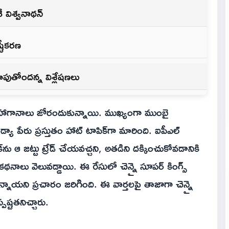
ీ విశ్వనాథన్
్టీకరణ
ి చూపుతోందన్న విశ్లేషణలు
ి ఊహాగానాలు జోరందుకున్నాయి. ముఖ్యంగా ముంబై
్యా పేరు ప్రస్తుతం హాట్ టాపిక్‌గా మారింది. ఐపీఎల్
ను ఆ జట్టు ట్రేడ్ చేయవచ్చని, అతడిని దక్కించుకోవడానికి
థనాలు వెలువడ్డాయి. ఈ రేసులో చెన్నై సూపర్ కింగ్స్
ందున్నాయని ప్రచారం జరిగింది. ఈ వార్తలపై తాజాగా చెన్నై
పష్టతనిచ్చారు.