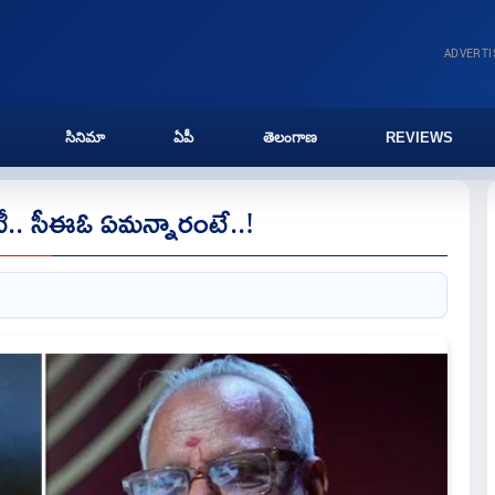
ADVERT
సినిమా
ఏపీ
తెలంగాణ
REVIEWS
్లారిటీ.. సీఈఓ ఏమన్నారంటే..!