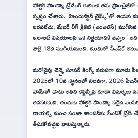
హార్దిక్ పాండ్యా ట్రేడింగ్ గురించి తమ ఫ్రాంచైజ
స్ప‌ష్టం చేశారు. 'హిందుస్థాన్ టైమ్స్‌'తో ఆయన
జరపలేదు. మేజర్ లీగ్ క్రికెట్ (ఎంఎల్‌సీ) ముగిసిన 
ఇలాంటి విషయాలపై ఒక నిర్ణయానికి వస్తాం" అని
జులై 18న ముగియనుంది. ఇందులో సీఎస్‌కే అనుబంధ
మరోవైపు చెన్నై సూపర్ కింగ్స్ వరుసగా మూడు సీజ
2025లో 10వ స్థానంలో నిలవగా, 2026 సీజన్‌లో 8వ 
ఫామ్‌తో పాటు అతని కెప్టెన్సీపై కూడా విమర్శలు 
అవసరమని, అందుకు హార్దిక్ పాండ్యా సరైన ఎంపిక అ
రాయల్స్ నుంచి సంజూ శాంసన్‌ను సీఎస్‌కే ట్రే
తీసుకోవచ్చని భావిస్తున్నారు.