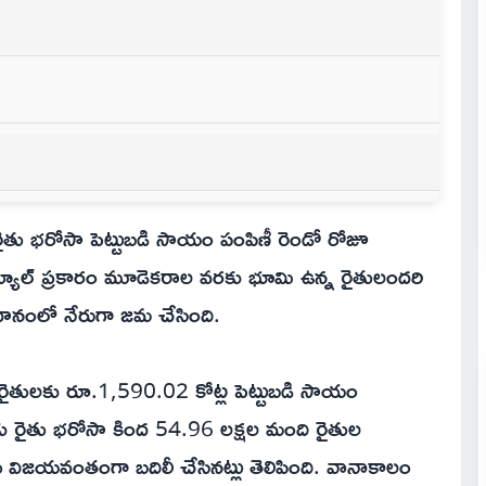
తు భరోసా పెట్టుబడి సాయం పంపిణీ రెండో రోజూ
ెడ్యూల్ ప్రకారం మూడెకరాల వరకు భూమి ఉన్న రైతులందరి
ిధానంలో నేరుగా జమ చేసింది.
ి రైతులకు రూ.1,590.02 కోట్ల పెట్టుబడి సాయం
 వరకు రైతు భరోసా కింద 54.96 లక్షల మంది రైతుల
ు విజయవంతంగా బదిలీ చేసినట్లు తెలిపింది. వానాకాలం