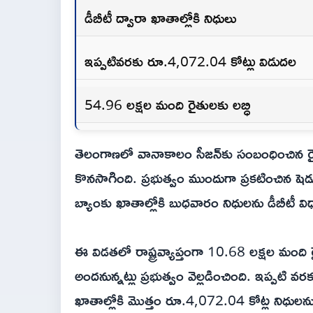
డీబీటీ ద్వారా ఖాతాల్లోకి నిధులు
ఇప్పటివరకు రూ.4,072.04 కోట్లు విడుదల
54.96 లక్షల మంది రైతులకు లబ్ధి
తెలంగాణలో వానాకాలం సీజన్‌కు సంబంధించిన రై
కొనసాగింది. ప్రభుత్వం ముందుగా ప్రకటించిన ష
బ్యాంకు ఖాతాల్లోకి బుధవారం నిధులను డీబీటీ వ
ఈ విడతలో రాష్ట్రవ్యాప్తంగా 10.68 లక్షల మంద
అందనున్నట్లు ప్రభుత్వం వెల్లడించింది. ఇప్పటి
ఖాతాల్లోకి మొత్తం రూ.4,072.04 కోట్ల నిధులన