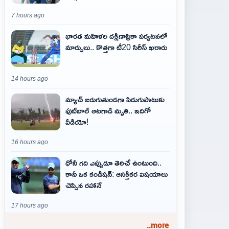
7 hours ago
భారత మహిళల దక్షిణాఫ్రికా పర్యటనలో
మార్పులు.. కొత్తగా టీ20 సిరీస్ ఖరారు
14 hours ago
మ్యాచ్ జరుగుతుండగా పిడుగుపాటుకు
ఫుట్‌బాల్ ఆటగాడి మృతి.. ఇదిగో
వీడియో!
16 hours ago
ధోనీ గది ఎప్పుడూ తెరిచే ఉంటుంది..
కానీ ఒక కండిషన్: ఆసక్తికర విషయాలు
చెప్పిన రహానే
17 hours ago
..more