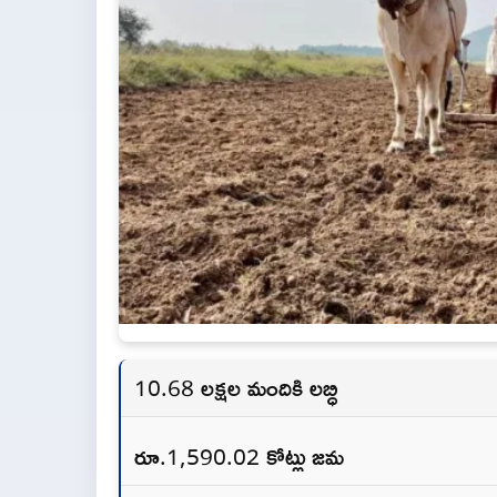
10.68 లక్షల మందికి లబ్ధి
రూ.1,590.02 కోట్లు జమ