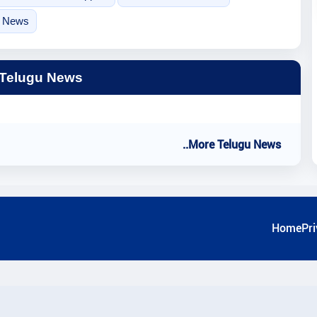
e News
 Telugu News
..More Telugu News
Home
Pri