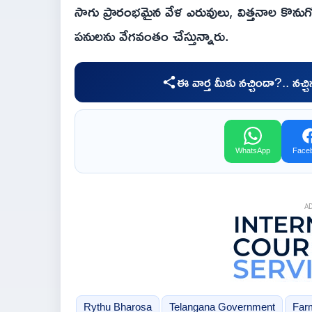
సాగు ప్రారంభమైన వేళ ఎరువులు, విత్తనాల 
పనులను వేగవంతం చేస్తున్నారు.
ఈ వార్త మీకు నచ్చిందా?.. నచ్
WhatsApp
Face
A
Rythu Bharosa
Telangana Government
Far