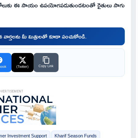
కొనుగోలుకు ఈ సాయం ఉపయోగపడుతుండటంతో రైతులు సాగు
చిన వార్తలను మీ మిత్రులతో కూడా పంచుకోండి.
Copy Link
book
(Twitter)
DVERTISEMENT
mer Investment Support
Kharif Season Funds