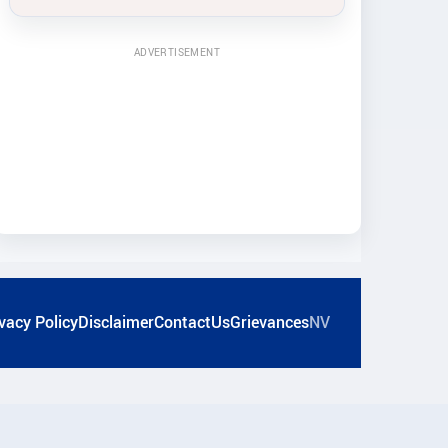
ADVERTISEMENT
vacy Policy
Disclaimer
ContactUs
Grievances
NV