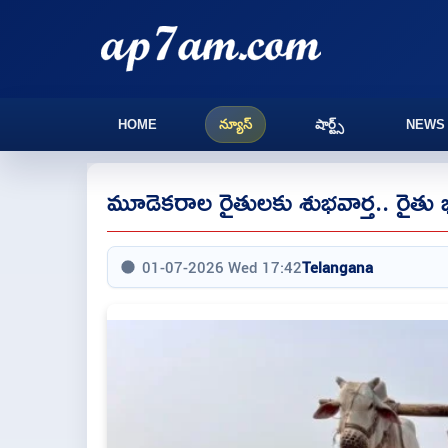
HOME
న్యూస్
షార్ట్స్
NEWS
మూడెకరాల రైతులకు శుభవార్త.. రైతు
01-07-2026 Wed 17:42
Telangana