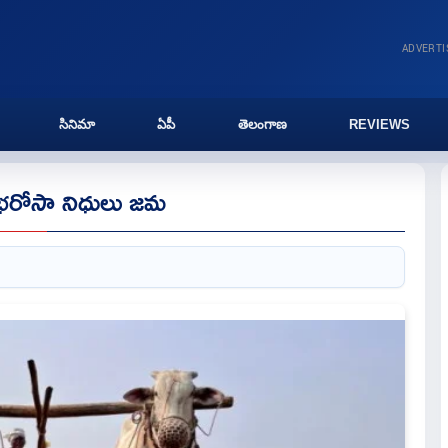
ADVERT
సినిమా
ఏపీ
తెలంగాణ
REVIEWS
 భరోసా నిధులు జమ