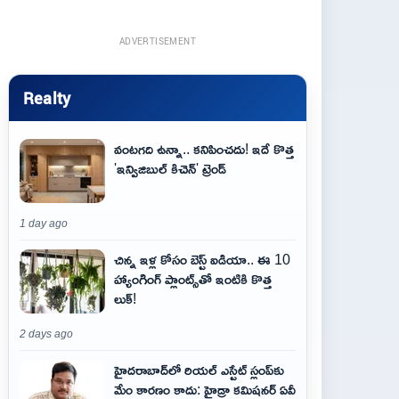
ADVERTISEMENT
Realty
వంటగది ఉన్నా.. కనిపించదు! ఇదే కొత్త
'ఇన్విజిబుల్ కిచెన్' ట్రెండ్
1 day ago
చిన్న ఇళ్ల కోసం బెస్ట్ ఐడియా.. ఈ 10
హ్యాంగింగ్ ప్లాంట్స్‌తో ఇంటికి కొత్త
లుక్!
2 days ago
హైదరాబాద్‌లో రియల్ ఎస్టేట్ స్లంప్‌కు
మేం కారణం కాదు: హైడ్రా కమిషనర్ ఏవీ