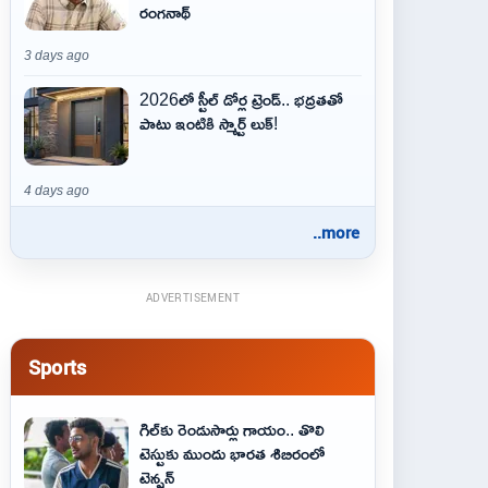
రంగనాథ్
3 days ago
2026లో స్టీల్ డోర్ల ట్రెండ్.. భద్రతతో
పాటు ఇంటికి స్మార్ట్ లుక్!
4 days ago
..more
ADVERTISEMENT
Sports
గిల్‌కు రెండుసార్లు గాయం.. తొలి
టెస్టుకు ముందు భారత శిబిరంలో
టెన్షన్