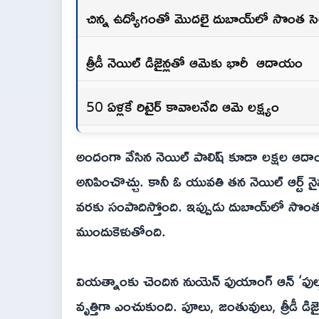
చిన్న ఉద్యోగంతో మొదలై దుబాయ్‌లో సొంత సె
త్రీడీ నెయిల్‌ డిజైన్లతో ఆమెకు భారీ ఆదాయం
50 ఏళ్లకే రిటైర్‌ కావాలనేది ఆమె లక్ష్యం
అందంగా వేసిన నెయిల్‌ పాలిష్‌ కూడా లక్షల ఆదా
అనిపించొచ్చు. కానీ ఓ యువతి తన నెయిల్‌ ఆర్ట్‌ న
వరకు సంపాదిస్తోంది. ఇప్పుడు దుబాయ్‌లో సొంత స
ముందుకెళుతోంది.
వియత్నాంకు చెందిన నుయెన్‌ ఫుయాంగ్‌ ఆన్‌ ‘ఫుల్లా’ ప
వృత్తిగా ఎంచుకుంది. పూలు, జంతువులు, త్రీడీ డిజైన