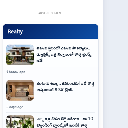
ADVERTISEMENT
Realty
తక్కువ స్థలంలో ఎక్కువ సౌకర్యాలు..
డ్యూప్లెక్స్ ఇళ్ల నిర్మాణంలో కొత్త ట్రెండ్స్
ఇవే!
4 hours ago
వంటగది ఉన్నా.. కనిపించదు! ఇదే కొత్త
'ఇన్విజిబుల్ కిచెన్' ట్రెండ్
2 days ago
చిన్న ఇళ్ల కోసం బెస్ట్ ఐడియా.. ఈ 10
హ్యాంగింగ్ ప్లాంట్స్‌తో ఇంటికి కొత్త