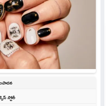
 సంపాదన
స్‌ స్టోరీ