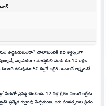
లూన్‌
యం తెచ్చిపెడుతుందా? చాలామందికి ఇది ఆశ్చర్యంగా
ైపుణ్యాన్నే వ్యాపారంగా మార్చుకుని నెలకు రూ.10 లక్షల
ెలూన్‌ నడుపుతూ 50 ఏళ్లకే రిటైర్‌ కావాలనే లక్ష్యంతో
ేరుతో ప్రసిద్ధి చెందింది. 12 ఏళ్ల క్రితం నెయిల్‌ ఆర్ట్‌ను
్లతో ప్రత్యేక గుర్తింపు తెచ్చుకుంది. ఆరు సంవత్సరాల క్రితం