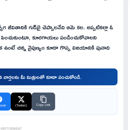
ీవితానికి గుడ్‌బై చెప్పాలనేది ఆమె కల. అప్పటికల్లా ఓ
వులను పెంచుకుంటూ, కూరగాయలు పండించుకోవాలని
రణాళిక ఉంటే చిన్న నైపుణ్యం కూడా గొప్ప విజయానికి పునాది
చిన వార్తలను మీ మిత్రులతో కూడా పంచుకోండి.
Copy Link
book
(Twitter)
DVERTISEMENT