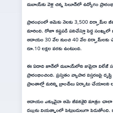
దుబాయ్‌కు వెళ్లి చిన్న సెలూన్‌లో ఉద్యోగం ప్రారం
ప్రారంభంలో ఆమెకు నెలకు 3,500 దిర్హామ్‌ల జీతమే వచ్చ
మారింది. రోజూ కష్టపడి పనిచేస్తూ పెద్ద సంఖ్య
ఆదాయం 30 వేల నుంచి 40 వేల దిర్హామ్‌లకు చే
రూ.10 లక్షల వరకు ఉంటుంది.
ఈ ఏడాది జూన్‌లో దుబాయ్‌లోని జుమైరా విలేజ్‌ సర్
ప్రారంభించింది. ప్రస్తుతం వ్యాపార విస్తరణపై దృష
ప్రాంతాల్లో మరిన్ని బ్రాంచ్‌లు ఏర్పాటు చేయాలని లక
ఆదాయం ఎక్కువైనా ఆమె జీవనశైలి మాత్రం చాలా 
డబ్బును వియత్నాంలో పెట్టుబడులుగా పెడుతోంది. ఇప