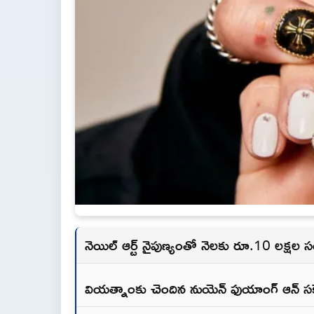
నెయిల్‌ ఆర్ట్‌ నైపుణ్యంతో నెలకు రూ.10 లక్షల
వియత్నాంకు చెందిన నుయెన్‌ ఫుయాంగ్‌ ఆన్‌ సక్సె