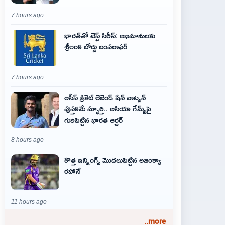
7 hours ago
భారత్‌తో టెస్ట్ సిరీస్: అభిమానులకు
శ్రీలంక బోర్డు బంపరాఫర్
7 hours ago
ఆసీస్ క్రికెట్ లెజెండ్ షేన్ వాట్సన్
పుస్తకమే స్ఫూర్తి.. ఆసియా గేమ్స్‌పై
గురిపెట్టిన భారత ఆర్చర్
8 hours ago
కొత్త ఇన్నింగ్స్ మొదలుపెట్టిన అజింక్యా
రహానే
11 hours ago
..more