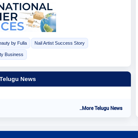
auty by Fulla
Nail Artist Success Story
ty Business
 Telugu News
..More Telugu News