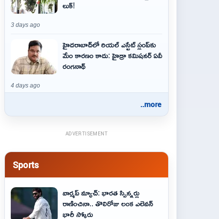
లుక్!
3 days ago
హైదరాబాద్‌లో రియల్ ఎస్టేట్ స్లంప్‌కు
మేం కారణం కాదు: హైడ్రా కమిషనర్ ఏవీ
రంగనాథ్
4 days ago
..more
ADVERTISEMENT
Sports
వార్మప్ మ్యాచ్: భారత స్పిన్నర్లు
రాణించినా.. తొలిరోజు లంక ఎలెవన్
భారీ స్కోరు