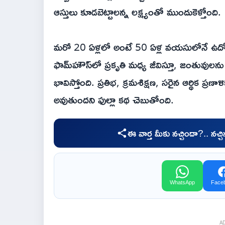
ఆస్తులు కూడబెట్టాలన్న లక్ష్యంతో ముందుకెళ్తోంది.
మరో 20 ఏళ్లలో అంటే 50 ఏళ్ల వయసులోనే ఉద్యోగ జ
ఫామ్‌హౌస్‌లో ప్రకృతి మధ్య జీవిస్తూ, జంతు
భావిస్తోంది. ప్రతిభ, క్రమశిక్షణ, సరైన ఆర్థిక ప్
అవుతుందని ఫుల్లా కథ చెబుతోంది.
ఈ వార్త మీకు నచ్చిందా?.. నచ్
WhatsApp
Face
A