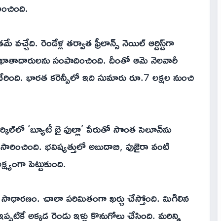
భించింది.
ేది. రెండేళ్ల తర్వాత ఫ్రీలాన్స్‌ నెయిల్‌ ఆర్టిస్ట్‌గా
లో ఖాతాదారులను సంపాదించింది. దీంతో ఆమె నెలవారీ
రింది. భారత కరెన్సీలో ఇది సుమారు రూ.7 లక్షల నుంచి
కిల్‌లో ‘బ్యూటీ బై ఫుల్లా’ పేరుతో సొంత సెలూన్‌ను
్టి సారించింది. భవిష్యత్తులో అబుదాబి, ఫుజైరా వంటి
్ష్యంగా పెట్టుకుంది.
సాధారణం. చాలా పరిమితంగా ఖర్చు చేస్తోంది. మిగిలిన
్పటికే అక్కడ రెండు ఇళ్లు కొనుగోలు చేసింది. మరిన్ని