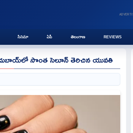
ADVERT
సినిమా
ఏపీ
తెలంగాణ
REVIEWS
ు.. దుబాయ్‌లో సొంత సెలూన్‌ తెరిచిన యువతి