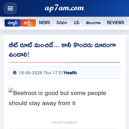
న్యూస్
షార్ట్స్
NEWS
సినిమా
ఏపీ
తెలంగాణ
REVIEWS
బీట్ రూట్ మంచిదే... కానీ కొందరు దూరంగా
ఉండాలి!
18-06-2026 Thu 17:07
Health
ADVERTISEMENT