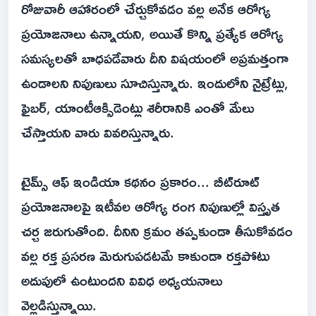
రోజువారీ ఆహారంలో చేర్చుకోవడం వల్ల అనేక ఆరోగ్య
ప్రయోజనాలు ఉన్నాయని, అయితే కొన్ని ప్రత్యేక ఆరోగ్య
సమస్యలతో బాధపడేవారు దీని విషయంలో అప్రమత్తంగా
ఉండాలని నిపుణులు సూచిస్తున్నారు. ఇందులోని నైట్రేట్లు,
ఫైబర్, యాంటీఆక్సిడెంట్లు శరీరానికి ఎంతో మేలు
చేస్తాయని వారు వివరిస్తున్నారు.
టైమ్స్ ఆఫ్ ఇండియా కథనం ప్రకారం... బీట్‌రూట్
ప్రయోజనాలపై ఇటీవల ఆరోగ్య రంగ నిపుణుల్లో విస్తృత
చర్చ జరుగుతోంది. దీనిని క్రమం తప్పకుండా తీసుకోవడం
వల్ల రక్త ప్రసరణ మెరుగుపడటమే కాకుండా రక్తపోటు
అదుపులో ఉంటుందని వివిధ అధ్యయనాలు
వెల్లడిస్తున్నాయి.