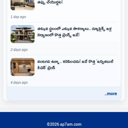
తప్పు చేయొద్దట!
1 day ago
తక్కువ స్థలంలో ఎక్కువ సౌకర్యాలు.. డ్యూప్లెక్స్ ఇళ్ల
నిర్మాణంలో కొత్త ట్రెండ్స్ ఇవే!
2 days ago
వంటగది ఉన్నా.. కనిపించదు! ఇదే కొత్త 'ఇన్విజిబుల్
కిచెన్' ట్రెండ్
4 days ago
..more
©2026 ap7am.com