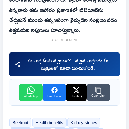
ఉన్నవారు తమ ఆహారం ప్రణాళికలో బీట్‌రూట్‌ను
చేర్చుకునే ముందు తప్పనిసరిగా వైద్యుడిని సంప్రదించడం
ఉత్తమమని నిపుణులు సూచిస్తున్నారు.
ADVERTISEMENT
ఈ వార్త మీకు నచ్చిందా?.. నచ్చిన వార్తలను మీ
మిత్రులతో కూడా పంచుకోండి.
Copy Link
WhatsApp
Facebook
(Twitter)
Beetroot
Health benefits
Kidney stones