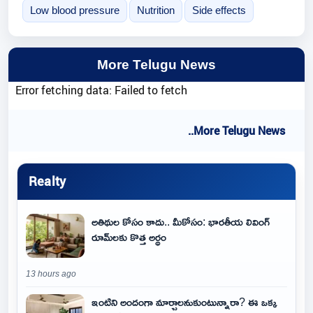
Low blood pressure
Nutrition
Side effects
More Telugu News
Error fetching data: Failed to fetch
..More Telugu News
Realty
అతిథుల కోసం కాదు.. మీకోసం: భారతీయ లివింగ్
రూమ్‌లకు కొత్త అర్థం
13 hours ago
ఇంటిని అందంగా మార్చాలనుకుంటున్నారా? ఈ ఒక్క