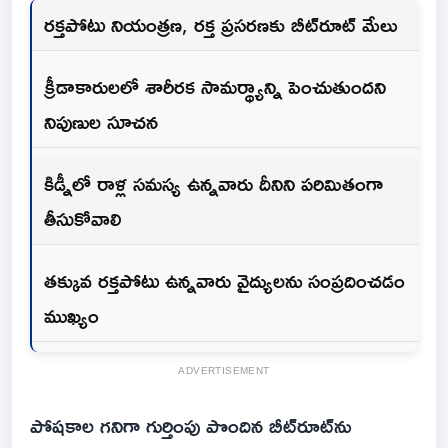
రక్తపోటు నియంత్రణ, రక్త ప్రసరణకు బీట్‌రూట్ మేలు
క్రీడాకారులలో శారీరక సామర్థ్యాన్ని పెంచుతుందని
నిపుణుల సూచన
కిడ్నీలో రాళ్ల సమస్య ఉన్నవారు దీనిని పరిమితంగా
తీసుకోవాలి
తక్కువ రక్తపోటు ఉన్నవారు వైద్యులను సంప్రదించడం
ముఖ్యం
ADVERTISEMENT
పోషకాల గనిగా గుర్తింపు పొందిన బీట్‌రూట్‌ను