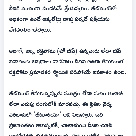
దీనికి దూరంగా ఉండటమే శ్రేయస్కరం. బీట్‌రూట్‌లో
అధికంగా ఉండే ఆక్సలేట్లు రాళ్లు ఏర్పడే ప్రక్రియను
వేగవంతం చేస్తాయి.
అలాగే, అల్ప రక్తపోటు (లో బీపీ) ఉన్నవారు లేదా బీపీ
నివారణకు ఔషధాలు వాడేవారు దీనిని అతిగా తీసుకుంటే
రక్తపోటు ప్రమాదకర స్థాయికి పడిపోయే అవకాశం ఉంది.
బీట్‌రూట్ తీసుకున్నప్పుడు మూత్రం లేదా మలం గులాబీ
లేదా ఎరుపు రంగులోకి మారవచ్చు. ఈ స్థితిని వైద్య
పరిభాషలో 'బీటూరియా' అని పిలుస్తారు. ఇది
ప్రాణాంతకం కానప్పటికీ, చాలామంది దీనిని చూసి
ఆందోళనకు గురవుతుంటారు. ఏదైనా ఆరోగ్య సమస్యలు