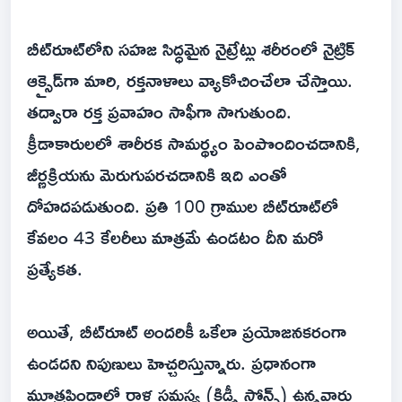
బీట్‌రూట్‌లోని సహజ సిద్ధమైన నైట్రేట్లు శరీరంలో నైట్రిక్
ఆక్సైడ్‌గా మారి, రక్తనాళాలు వ్యాకోచించేలా చేస్తాయి.
తద్వారా రక్త ప్రవాహం సాఫీగా సాగుతుంది.
క్రీడాకారులలో శారీరక సామర్థ్యం పెంపొందించడానికి,
జీర్ణక్రియను మెరుగుపరచడానికి ఇది ఎంతో
దోహదపడుతుంది. ప్రతి 100 గ్రాముల బీట్‌రూట్‌లో
కేవలం 43 కేలరీలు మాత్రమే ఉండటం దీని మరో
ప్రత్యేకత.
అయితే, బీట్‌రూట్ అందరికీ ఒకేలా ప్రయోజనకరంగా
ఉండదని నిపుణులు హెచ్చరిస్తున్నారు. ప్రధానంగా
మూత్రపిండాల్లో రాళ్ల సమస్య (కిడ్నీ స్టోన్స్) ఉన్నవారు