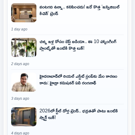
వంటగది ఉన్నా.. కనిపించదు! ఇదే కొత్త 'ఇన్విజిబుల్
కిచెన్' ట్రెండ్
1 day ago
చిన్న ఇళ్ల కోసం బెస్ట్ ఐడియా.. ఈ 10 హ్యాంగింగ్
ప్లాంట్స్‌తో ఇంటికి కొత్త లుక్!
2 days ago
హైదరాబాద్‌లో రియల్ ఎస్టేట్ స్లంప్‌కు మేం కారణం
కాదు: హైడ్రా కమిషనర్ ఏవీ రంగనాథ్
3 days ago
2026లో స్టీల్ డోర్ల ట్రెండ్.. భద్రతతో పాటు ఇంటికి
స్మార్ట్ లుక్!
4 days ago