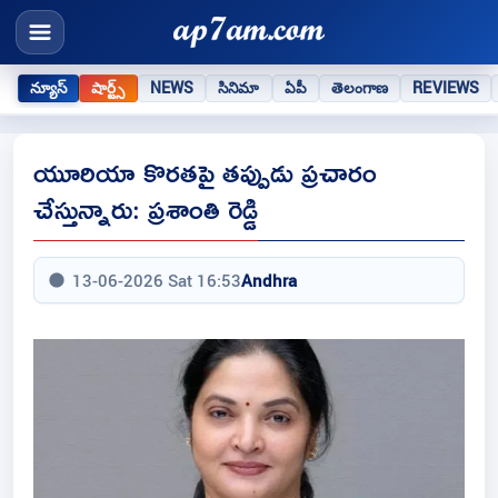
న్యూస్
షార్ట్స్
NEWS
సినిమా
ఏపీ
తెలంగాణ
REVIEWS
యూరియా కొరతపై తప్పుడు ప్రచారం
చేస్తున్నారు: ప్రశాంతి రెడ్డి
13-06-2026 Sat 16:53
Andhra