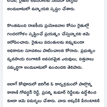
లేదని, రైతుల అవసరాలకు సరిపడా నిల్వలు
అందుబాటులో ఉన్నాయని స్పష్టం చేశారు.
కొంతమంది రాజకీయ ప్రయోజనాల కోసం రైతుల్లో
గందరగోళం సృష్టించే ప్రయత్నం చేస్తున్నారని ఆమె
ఆరోపించారు. రైతులు వదంతులను నమ్మకుండా
అధికారుల సూచనలు పాటించాలని కోరారు. ప్రభుత్వం
వ్యవసాయ రంగానికి అవసరమైన ఎరువులు, విత్తనాలు
సమృద్ధిగా అందుబాటులో ఉంచిందని తెలిపారు.
అలాగే కోవూరులో జరిగిన ఓ కార్యక్రమంలో పాల్గొన్న
కాకాణి గోవర్ధన్ రెడ్డి, ప్రసన్న కుమార్ రెడ్డిలను ఉద్దేశించి
కూడా ఆమె విమర్శలు చేశారు. వారు అక్కడికి పేరంటానికి