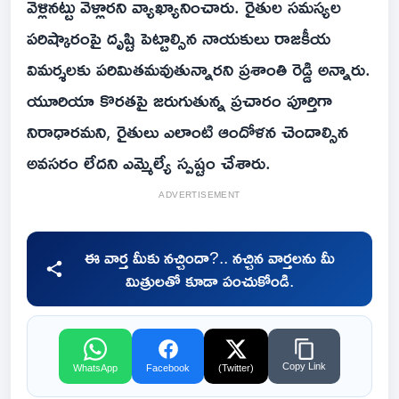
వెళ్లినట్టు వెళ్లారని వ్యాఖ్యానించారు. రైతుల సమస్యల
పరిష్కారంపై దృష్టి పెట్టాల్సిన నాయకులు రాజకీయ
విమర్శలకు పరిమితమవుతున్నారని ప్రశాంతి రెడ్డి అన్నారు.
యూరియా కొరతపై జరుగుతున్న ప్రచారం పూర్తిగా
నిరాధారమని, రైతులు ఎలాంటి ఆందోళన చెందాల్సిన
అవసరం లేదని ఎమ్మెల్యే స్పష్టం చేశారు.
ADVERTISEMENT
ఈ వార్త మీకు నచ్చిందా?.. నచ్చిన వార్తలను మీ
మిత్రులతో కూడా పంచుకోండి.
Copy Link
WhatsApp
Facebook
(Twitter)