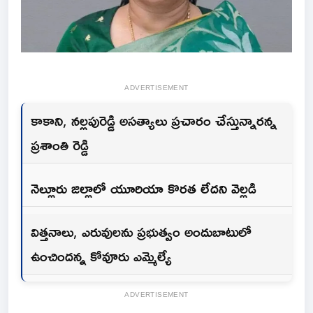
ADVERTISEMENT
కాకాని, నల్లపురెడ్డి అసత్యాలు ప్రచారం చేస్తున్నారన్న
ప్రశాంతి రెడ్డి
నెల్లూరు జిల్లాలో యూరియా కొరత లేదని వెల్లడి
విత్తనాలు, ఎరువులను ప్రభుత్వం అందుబాటులో
ఉంచిందన్న కోవూరు ఎమ్మెల్యే
ADVERTISEMENT