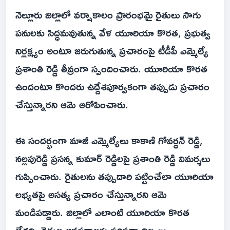
నెల్లూరు జిల్లాలో వర్షాకాలం ప్రారంభమై రైతులు సాగు
పనులకు సిద్ధమవుతున్న వేళ యూరియా కొరత, ప్రభుత్వ
నిర్లక్ష్యం అంటూ జరుగుతున్న ప్రచారంపై టీడీపీ ఎమ్మెల్యే
ప్రశాంతి రెడ్డి తీవ్రంగా స్పందించారు. యూరియా కొరత
ఉందంటూ కొందరు ఉద్దేశపూర్వకంగా తప్పుడు ప్రచారం
చేస్తున్నారని ఆమె ఆరోపించారు.
ఈ సందర్భంగా మాజీ ఎమ్మెల్యేలు కాకాణి గోవర్ధన్ రెడ్డి,
నల్లపురెడ్డి ప్రసన్న కుమార్ రెడ్డిలపై ప్రశాంతి రెడ్డి విమర్శలు
గుప్పించారు. రైతులను తప్పుదారి పట్టించేలా యూరియా
లభ్యతపై అసత్య ప్రచారం చేస్తున్నారని ఆమె
మండిపడ్డారు. జిల్లాలో ఎలాంటి యూరియా కొరత