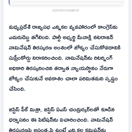
ADVERTISEMENT
మధ్యప్రదేశ్‌ రాజ్యసభ ఎన్నికల వ్యవహారంలో కాంగ్రెస్‌కు
ఎదురుదెబ్బ తగిలింది. పార్టీ అభ్యర్థి మీనాక్షి నటరాజన్‌
నామినేషన్‌ తిరస్కరణ అంశంలో జోక్యం చేసుకోవడానికి
సుప్రీంకోర్టు నిరాకరించింది. నామినేషన్‌ను రిటర్నింగ్‌
అధికారి తిరస్కరించిన తర్వాత న్యాయస్థానం నేరుగా
జోక్యం చేసుకునే అవకాశం చాలా పరిమితమని స్పష్టం
చేసింది.
జస్టిస్‌ పీకే మిశ్రా, జస్టిస్‌ ఏఎస్‌ చంద్రుర్కర్‌లతో కూడిన
ధర్మాసనం ఈ పిటిషన్‌ను విచారించింది. నామినేషన్‌
తిరస్కరణపై అసంతృప్తి ఉంటే ఎన్నికల కమిషన్‌ను