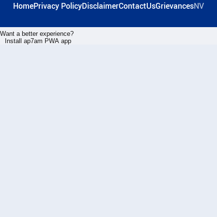
Home
Privacy Policy
Disclaimer
ContactUs
Grievances
NV
Want a better experience?
Install ap7am PWA app