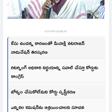
ADVERTISEMENT
కేసు ఉందన్న కారణంతో మీనాక్షి నటరాజన్‌
నామినేషన్‌ తిరస్కరణ
రిటర్నింగ్‌ అధికారి నిర్ణయాన్ని సవాల్‌ చేస్తూ కోర్టుకు
కాంగ్రెస్‌
జోక్యం చేసుకోలేమని కోర్టు స్పష్టీకరణ
ఎన్నికల కమిషన్‌ను ఆశ్రయించాలని సూచన