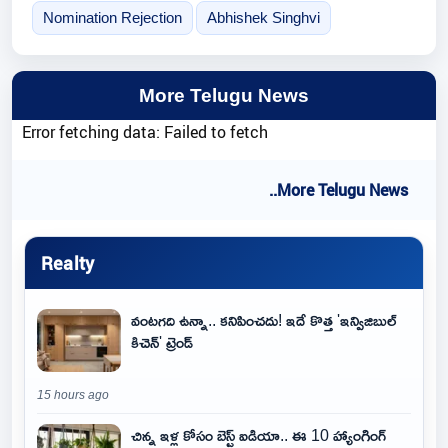
Nomination Rejection
Abhishek Singhvi
More Telugu News
Error fetching data: Failed to fetch
..More Telugu News
Realty
వంటగది ఉన్నా.. కనిపించదు! ఇదే కొత్త 'ఇన్విజిబుల్
కిచెన్' ట్రెండ్
15 hours ago
చిన్న ఇళ్ల కోసం బెస్ట్ ఐడియా.. ఈ 10 హ్యాంగింగ్