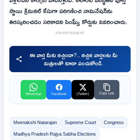
స్థాయి క్రిమినల్‌ కేసుగా పరిగణించి నామినేషన్‌ను
తిరస్కరించడం సరికాదని సింఘ్వీ కోర్టుకు వివరించారు.
ADVERTISEMENT
ఈ వార్త మీకు నచ్చిందా?.. నచ్చిన వార్తలను మీ
మిత్రులతో కూడా పంచుకోండి.
Copy Link
WhatsApp
Facebook
(Twitter)
Meenakshi Natarajan
Supreme Court
Congress
Madhya Pradesh Rajya Sabha Elections