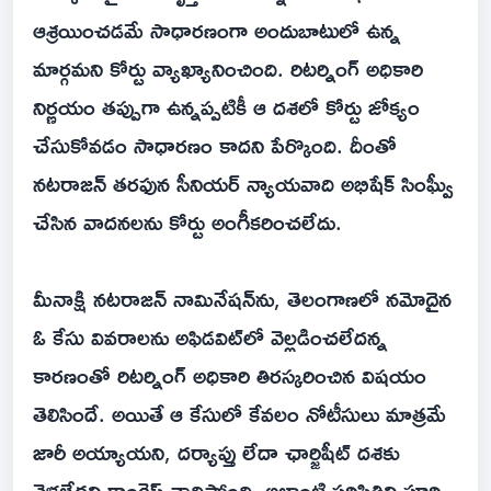
ఆశ్రయించడమే సాధారణంగా అందుబాటులో ఉన్న
మార్గమని కోర్టు వ్యాఖ్యానించింది. రిటర్నింగ్‌ అధికారి
నిర్ణయం తప్పుగా ఉన్నప్పటికీ ఆ దశలో కోర్టు జోక్యం
చేసుకోవడం సాధారణం కాదని పేర్కొంది. దీంతో
నటరాజన్‌ తరఫున సీనియర్‌ న్యాయవాది అభిషేక్‌ సింఘ్వీ
చేసిన వాదనలను కోర్టు అంగీకరించలేదు.
మీనాక్షి నటరాజన్‌ నామినేషన్‌ను, తెలంగాణలో నమోదైన
ఓ కేసు వివరాలను అఫిడవిట్‌లో వెల్లడించలేదన్న
కారణంతో రిటర్నింగ్‌ అధికారి తిరస్కరించిన విషయం
తెలిసిందే. అయితే ఆ కేసులో కేవలం నోటీసులు మాత్రమే
జారీ అయ్యాయని, దర్యాప్తు లేదా ఛార్జిషీట్‌ దశకు
వెళ్లలేదని కాంగ్రెస్‌ వాదిస్తోంది. అలాంటి పరిస్థితిని పూర్తి