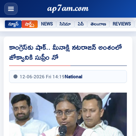
న్యూస్
షార్ట్స్
NEWS
సినిమా
ఏపీ
తెలంగాణ
REVIEWS
కాంగ్రెస్‌కు షాక్‌.. మీనాక్షి నటరాజన్‌ అంశంలో
జోక్యానికి సుప్రీం నో
12-06-2026 Fri 14:19
National