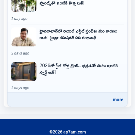
ప్లాంట్స్‌తో ఇంటికి కొత్త లుక్!
1 day ago
హైదరాబాద్‌లో రియల్ ఎస్టేట్ స్లంప్‌కు మేం కారణం
కాదు: హైడ్రా కమిషనర్ ఏవీ రంగనాథ్
3 days ago
2026లో స్టీల్ డోర్ల ట్రెండ్.. భద్రతతో పాటు ఇంటికి
స్మార్ట్ లుక్!
3 days ago
..more
©2026 ap7am.com