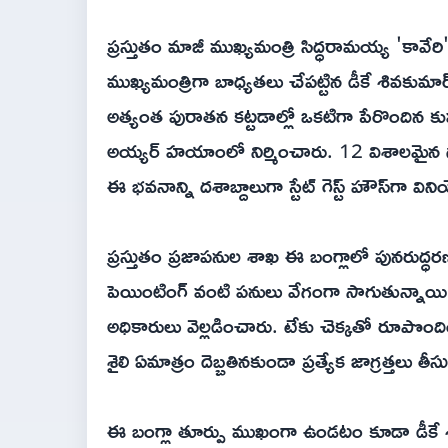
ప్రస్తుతం మాజీ ముఖ్యమంత్రి సిద్ధరామయ్య 'కావ
ముఖ్యమంత్రిగా బాధ్యతలు చేపట్టిన డీకే శివకుమా
అత్యంత పురాతన కట్టడాల్లో ఒకటిగా పేరొందిన కుమ
అయ్యర్ హయాంలో నిర్మించారు. 12 విశాలమైన గ
ఈ భవనాన్ని దశాబ్దాలుగా స్టేట్ గెస్ట్ హౌస్‌గా విని
ప్రస్తుతం ప్రజాపనుల శాఖ ఈ బంగ్లాలో పునరుద్ధరణ ప
పెయింటింగ్ వంటి పనులు వేగంగా సాగుతున్నాయి.
అధికారులు వెల్లడించారు. టేకు చెక్కతో రూపొందిం
శైలి ఏమాత్రం దెబ్బతినకుండా ప్రత్యేక జాగ్రత్తలు తీ
ఈ బంగ్లా తూర్పు ముఖంగా ఉండటం కూడా డీకే శి