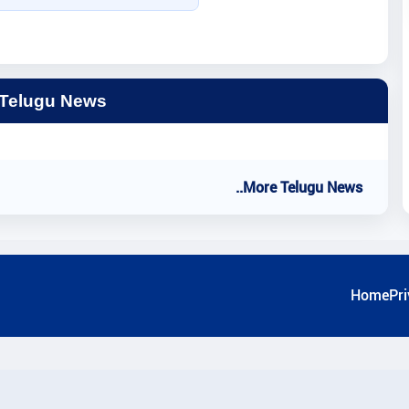
 Telugu News
..More Telugu News
Home
Pri