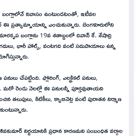
ేరి' బంగ్లాలోనే నివాసం ఉంటుండటంతో, ఇటీవల
ర్ ఈ ప్రత్యామ్నాయాన్ని ఎంచుకున్నారు. బెంగళూరులోని
ారకృప బంగ్లాను 19వ శతాబ్దంలో దివాన్ కే. శేషాద్రి
దులు, భారీ హాల్స్, వంటగది వంటి సదుపాయాలు ఉన్న
యోగిస్తున్నారు.
నులు చేపట్టింది. ఫ్లోరింగ్, ఎలక్ట్రికల్ పనులు,
 మరో రెండు నెలల్లో ఈ పనులన్నీ పూర్తవుతాయని
చిన తలుపులు, కిటికీలు, క్యాబినెట్ల వంటి పురాతన నిర్మాణ
సుకుంటున్నారు.
వకుమార్ నిర్ణయానికి ప్రధాన కారణమని సంబంధిత వర్గాల