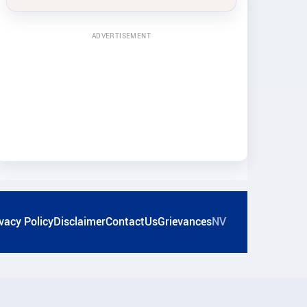
ADVERTISEMENT
vacy Policy
Disclaimer
ContactUs
Grievances
NV