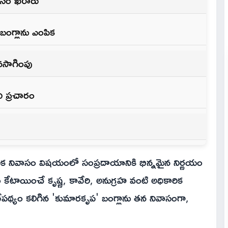
వాసం ఖరారు
బంగ్లాను ఎంపిక
ొనసాగింపు
ని ప్రచారం
ారిక నివాసం విషయంలో సంప్రదాయానికి భిన్నమైన నిర్ణయం
కేటాయించే కృష్ణ, కావేరి, అనుగ్రహ వంటి అధికారిక
 నేపథ్యం కలిగిన 'కుమారకృప' బంగ్లాను తన నివాసంగా,