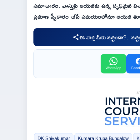
సమాచారం. వాస్తుపై ఆయనకు ఉన్న దృఢమైన విశ్
ప్రమాణ స్వీకారం చేసే సమయంలోనూ ఆయన తూ
ఈ వార్త మీకు నచ్చిందా?.. నచ్
WhatsApp
Face
A
DK Shivakumar
Kumara Krupa Bungalow
K