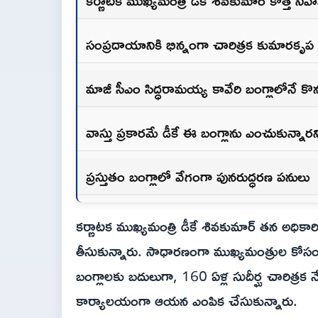
కర్ణాటక ముఖ్యమంత్రి డీకే శివకుమార్ కొత్త ని
సంప్రదాయానికి భిన్నంగా చారిత్రక కుమారకృప 
మాజీ సీఎం సిద్ధరామయ్య కావేరి బంగ్లాలోనే క
వాస్తు ప్రకారమే డీకే ఈ బంగ్లాను ఎంచుకున్నార
ప్రస్తుతం బంగ్లాలో వేగంగా పునరుద్ధరణ పనులు
కర్ణాటక ముఖ్యమంత్రి డీకే శివకుమార్ తన అధిక
తీసుకున్నారు. సాధారణంగా ముఖ్యమంత్రుల కోసం 
బంగ్లాలకు బదులుగా, 160 ఏళ్ల సుదీర్ఘ చారిత్రక
కార్యాలయంగా ఆయన ఎంపిక చేసుకున్నారు.