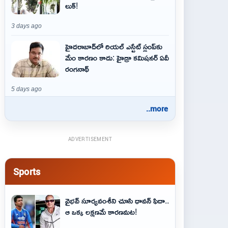
లుక్!
3 days ago
హైదరాబాద్‌లో రియల్ ఎస్టేట్ స్లంప్‌కు
మేం కారణం కాదు: హైడ్రా కమిషనర్ ఏవీ
రంగనాథ్
5 days ago
..more
ADVERTISEMENT
Sports
వైభవ్‌ సూర్యవంశీని చూసి ధావన్‌ ఫిదా..
ఆ ఒక్క లక్షణమే కారణమట!