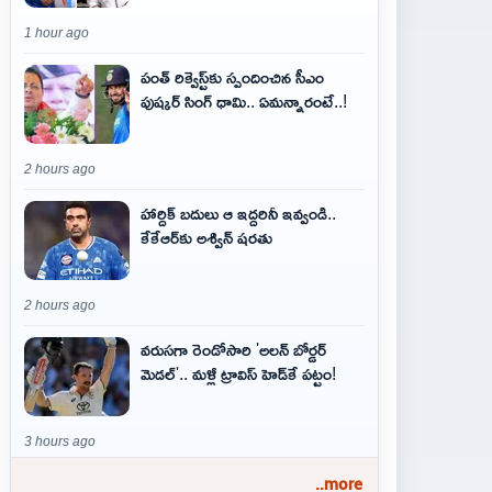
1 hour ago
పంత్ రిక్వెస్ట్‌కు స్పందించిన సీఎం
పుష్కర్ సింగ్ ధామి.. ఏమ‌న్నారంటే..!
2 hours ago
హార్దిక్ బదులు ఆ ఇద్దరినీ ఇవ్వండి..
కేకేఆర్‌కు అశ్విన్ షరతు
2 hours ago
వరుసగా రెండోసారి 'అలన్ బోర్డర్
మెడల్'.. మళ్లీ ట్రావిస్ హెడ్‌కే పట్టం!
3 hours ago
..more