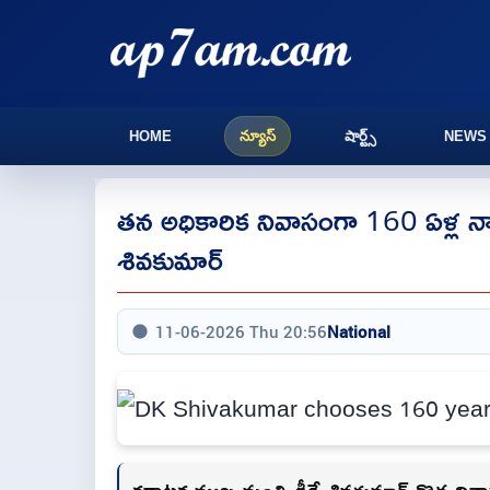
HOME
న్యూస్
షార్ట్స్
NEWS
తన అధికారిక నివాసంగా 160 ఏళ్ల నాట
శివకుమార్
11-06-2026 Thu 20:56
National