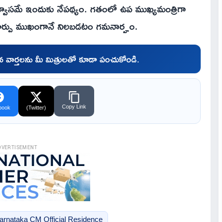
వాసమే ఇందుకు నేపథ్యం. గతంలో ఉప ముఖ్యమంత్రిగా
ర్పు ముఖంగానే నిలబడటం గమనార్హం.
చిన వార్తలను మీ మిత్రులతో కూడా పంచుకోండి.
Copy Link
book
(Twitter)
DVERTISEMENT
arnataka CM Official Residence