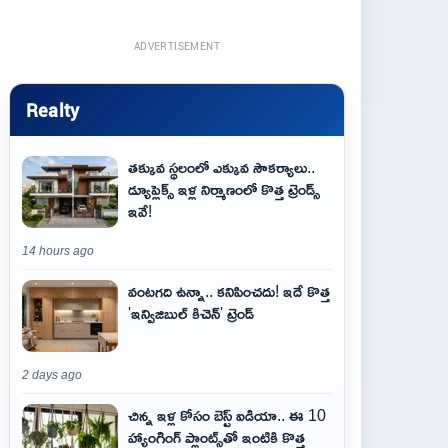
ADVERTISEMENT
Realty
తక్కువ స్థలంలో ఎక్కువ సౌకర్యాలు..
డ్యూప్లెక్స్ ఇళ్ల నిర్మాణంలో కొత్త ట్రెండ్స్
ఇవే!
14 hours ago
వంటగది ఉన్నా.. కనిపించదు! ఇదే కొత్త
'ఇన్విజిబుల్ కిచెన్' ట్రెండ్
2 days ago
చిన్న ఇళ్ల కోసం బెస్ట్ ఐడియా.. ఈ 10
హ్యాంగింగ్ ప్లాంట్స్‌తో ఇంటికి కొత్త