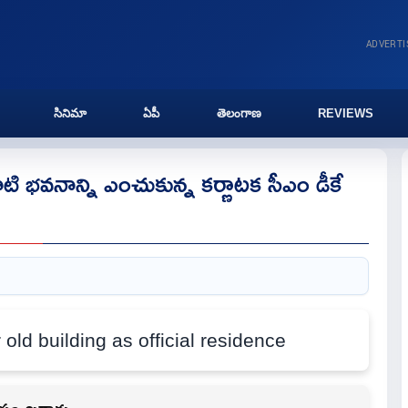
ADVERT
సినిమా
ఏపీ
తెలంగాణ
REVIEWS
ి భవనాన్ని ఎంచుకున్న కర్ణాటక సీఎం డీకే