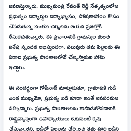
వివరిస్తున్నారు. ముఖ్యమంత్రి రేవంత్ రెడ్డి నేతృత్వంలోని
ప్రభుత్వం విద్యార్థుల విద్యాభ్యాసం, పోషకాహారం కోసం
చేపడుతున్న నూతన చర్యలను ఆయన ప్రజల్లోకి
తీసుకెళుతున్నారు. ఈ ప్రచారానికి గ్రామస్తుల నుంచి
విశేష స్పందన లభిస్తుండగా, పలువురు తమ పిల్లలను ఈ
ఏడాది ప్రభుత్వ పాఠశాలలోనే చేర్పిస్తామని హామీ
ఇచ్చారు.
ఈ సందర్భంగా గోపీనాథ్ మాట్లాడుతూ, గ్రామానికి గుడి
ఎంత ముఖ్యమో, ప్రభుత్వ బడి కూడా అంతే అవసరమని
పేర్కొన్నారు. ప్రభుత్వ పాఠశాలలను కాపాడుకోవడానికి
రాష్ట్రవ్యాప్తంగా ఉపాధ్యాయులు ఇటువంటి కృషి
చేస్తున్నారని, బడిలో పిల్లలను చేర్పించి తమ ఊరి బడిని