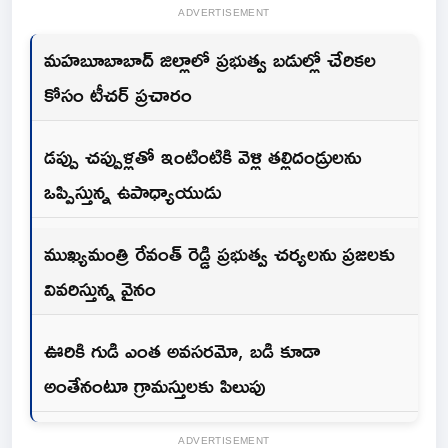
ADVERTISEMENT
మహబూబాబాద్ జిల్లాలో ప్రభుత్వ బడుల్లో చేరికల
కోసం టీచర్ ప్రచారం
డప్పు చప్పుళ్లతో ఇంటింటికి వెళ్లి తల్లిదండ్రులను
ఒప్పిస్తున్న ఉపాధ్యాయుడు
ముఖ్యమంత్రి రేవంత్ రెడ్డి ప్రభుత్వ చర్యలను ప్రజలకు
వివరిస్తున్న వైనం
ఊరికి గుడి ఎంత అవసరమో, బడి కూడా
అంతేనంటూ గ్రామస్తులకు పిలుపు
ADVERTISEMENT