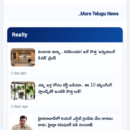
..More Telugu News
Realty
వంటగది ఉన్నా.. కనిపించదు! ఇదే కొత్త 'ఇన్విజిబుల్
కిచెన్' ట్రెండ్
1 day ago
చిన్న ఇళ్ల కోసం బెస్ట్ ఐడియా.. ఈ 10 హ్యాంగింగ్
ప్లాంట్స్‌తో ఇంటికి కొత్త లుక్!
2 days ago
హైదరాబాద్‌లో రియల్ ఎస్టేట్ స్లంప్‌కు మేం కారణం
కాదు: హైడ్రా కమిషనర్ ఏవీ రంగనాథ్