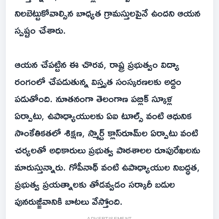
నిలబెట్టుకోవాల్సిన బాధ్యత గ్రామస్తులపైనే ఉందని ఆయన
స్పష్టం చేశారు.
ఆయన చేపట్టిన ఈ చొరవ, రాష్ట్ర ప్రభుత్వం విద్యా
రంగంలో చేపడుతున్న విస్తృత సంస్కరణలకు అద్దం
పడుతోంది. నూతనంగా తెలంగాణ పబ్లిక్ స్కూళ్ల
ఏర్పాటు, ఉపాధ్యాయులకు ఏఐ టూల్స్ వంటి ఆధునిక
సాంకేతికతలో శిక్షణ, స్మార్ట్ క్లాస్‌రూమ్‌ల ఏర్పాటు వంటి
చర్యలతో అధికారులు ప్రభుత్వ పాఠశాలల రూపురేఖలను
మారుస్తున్నారు. గోపీనాథ్ వంటి ఉపాధ్యాయుల నిబద్ధత,
ప్రభుత్వ ప్రయత్నాలకు తోడవ్వడం సర్కారీ బడుల
పునరుజ్జీవానికి బాటలు వేస్తోంది.
ADVERTISEMENT