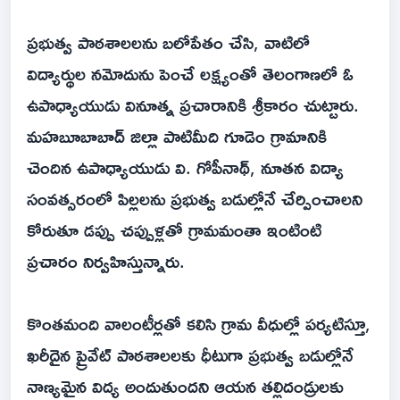
ప్రభుత్వ పాఠశాలలను బలోపేతం చేసి, వాటిలో
విద్యార్థుల నమోదును పెంచే లక్ష్యంతో తెలంగాణలో ఓ
ఉపాధ్యాయుడు వినూత్న ప్రచారానికి శ్రీకారం చుట్టారు.
మహబూబాబాద్ జిల్లా పాటిమీది గూడెం గ్రామానికి
చెందిన ఉపాధ్యాయుడు వి. గోపీనాథ్, నూతన విద్యా
సంవత్సరంలో పిల్లలను ప్రభుత్వ బడుల్లోనే చేర్పించాలని
కోరుతూ డప్పు చప్పుళ్లతో గ్రామమంతా ఇంటింటి
ప్రచారం నిర్వహిస్తున్నారు.
కొంతమంది వాలంటీర్లతో కలిసి గ్రామ వీధుల్లో పర్యటిస్తూ,
ఖరీదైన ప్రైవేట్ పాఠశాలలకు ధీటుగా ప్రభుత్వ బడుల్లోనే
నాణ్యమైన విద్య అందుతుందని ఆయన తల్లిదండ్రులకు