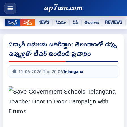
న్యూస్
షార్ట్స్
NEWS
సినిమా
ఏపీ
తెలంగాణ
REVIEWS
సర్కారీ బడులను బతికిద్దాం: తెలంగాణలో డప్పు
చప్పుళ్లతో టీచర్ ఇంటింటి ప్రచారం
11-06-2026 Thu 20:06
Telangana