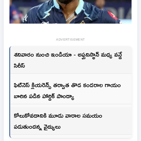
ADVERTISEMENT
శనివారం నుంచి ఇండియా - అఫ్ఘనిస్థాన్‌ మధ్య వన్డే
సిరీస్
ఫిట్‌నెస్ క్లియరెన్స్ తర్వాత తొడ కండరాల గాయం
బారిన పడిన హార్దిక్ పాండ్యా
కోలుకోవడానికి మూడు వారాల సమయం
పడుతుందన్న వైద్యులు