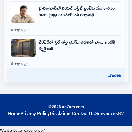
హైదరాబాద్‌లో రియల్ ఎస్టేట్ స్లంప్‌కు మేం కారణం
కాదు: హైడ్రా కమిషనర్ ఏవీ రంగనాథ్
4 days ago
2026లో స్టీల్ డోర్ల ట్రెండ్.. భద్రతతో పాటు ఇంటికి
స్మార్ట్ లుక్!
4 days ago
..more
©2026 ap7am.com
Home
Privacy Policy
Disclaimer
ContactUs
Grievances
NV
Want a better experience?