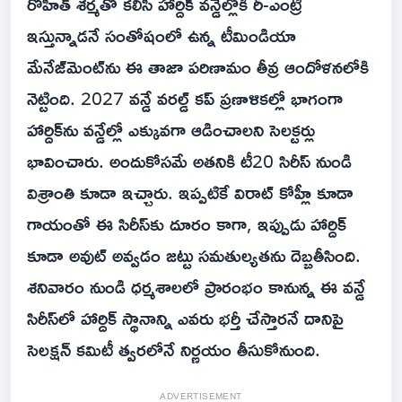
రోహిత్ శర్మతో కలిసి హార్దిక్ వన్డేల్లోకి రీ-ఎంట్రీ
ఇస్తున్నాడనే సంతోషంలో ఉన్న టీమిండియా
మేనేజ్‌మెంట్‌ను ఈ తాజా పరిణామం తీవ్ర ఆందోళనలోకి
నెట్టింది. 2027 వన్డే వరల్డ్ కప్ ప్రణాళికల్లో భాగంగా
హార్దిక్‌ను వన్డేల్లో ఎక్కువగా ఆడించాలని సెలక్టర్లు
భావించారు. అందుకోసమే అతనికి టీ20 సిరీస్ నుండి
విశ్రాంతి కూడా ఇచ్చారు. ఇప్పటికే విరాట్ కోహ్లీ కూడా
గాయంతో ఈ సిరీస్‌కు దూరం కాగా, ఇప్పుడు హార్దిక్
కూడా అవుట్ అవ్వడం జట్టు సమతుల్యతను దెబ్బతీసింది.
శనివారం నుండి ధర్మశాలలో ప్రారంభం కానున్న ఈ వన్డే
సిరీస్‌లో హార్దిక్ స్థానాన్ని ఎవరు భర్తీ చేస్తారనే దానిపై
సెలక్షన్ కమిటీ త్వరలోనే నిర్ణయం తీసుకోనుంది.
ADVERTISEMENT