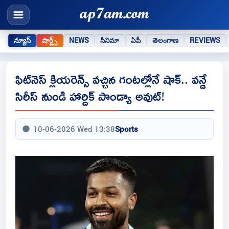
న్యూస్
షార్ట్స్
NEWS
సినిమా
ఏపీ
తెలంగాణ
REVIEWS
ఫిట్‌నెస్ క్లియరెన్స్ వచ్చిన గంటల్లోనే షాక్.. వన్డే
సిరీస్ నుండి హార్దిక్ పాండ్యా అవుట్!
10-06-2026 Wed 13:38
Sports