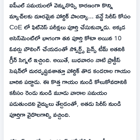
ఐపీఎల్ సమయంలో వెన్నునొప్పి కారణంగా కొన్ని
మ్యాచ్‌లకు దూరమైన హార్దిక్ పాండ్యా... వన్డే సిరీస్ కోసం
CoE లో ఫిట్‌నెస్ పరీక్షలు పూర్తి చేసుకున్నాడు. అక్కడ
అసెస్‌మెంట్‌లో భాగంగా తన పూర్తి కోటా అయిన 10
ఓవర్లు బౌలింగ్ చేయడంతో స్పోర్ట్స్ సైన్స్ టీమ్ అతనికి
గ్రీన్ సిగ్నల్ ఇచ్చింది. అయితే, బుధవారం నాటి ప్రాక్టీస్
సెషన్‌లో దురదృష్టవశాత్తూ హార్దిక్ తొడ కండరాల గాయం
బారిన పడ్డాడు. ఈ కొత్త గాయం నుండి కోలుకోవడానికి
కనీసం రెండు నుండి మూడు వారాల సమయం
పడుతుందని వైద్యులు తేల్చడంతో, అతడు సిరీస్ నుండి
పూర్తిగా వైదొలగాల్సి వచ్చింది.