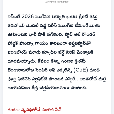
ADVERTISEMENT
ఐపీఎల్ 2026 ముగిసిన తర్వాత భారత క్రికెట్ జట్టు
ఆడబోయే మొదటి వన్డే సిరీస్ ముంగిట టీమిండియాకు
ఊహించని భారీ షాక్ తగిలింది. స్టార్ ఆల్ రౌండర్
హార్దిక్ పాండ్యా గాయం కారణంగా అఫ్ఘనిస్థాన్‌తో
జరగబోయే మూడు మ్యాచ్‌ల వన్డే సిరీస్ మొత్తానికి
దూరమయ్యాడు. కేవలం కొన్ని గంటల క్రితమే
బెంగళూరులోని సెంటర్ ఆఫ్ ఎక్సలెన్స్ (CoE) నుండి
పూర్తి ఫిట్‌నెస్ సర్టిఫికేట్ పొందిన హార్దిక్.. అంతలోనే మళ్లీ
గాయపడటం తీవ్ర చర్చనీయాంశంగా మారింది.
గంటల వ్యవధిలోనే మారిన సీన్: