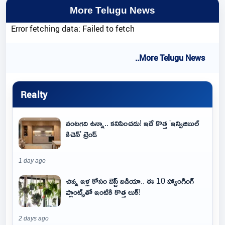
More Telugu News
Error fetching data: Failed to fetch
..More Telugu News
Realty
వంటగది ఉన్నా.. కనిపించదు! ఇదే కొత్త 'ఇన్విజిబుల్
కిచెన్' ట్రెండ్
1 day ago
చిన్న ఇళ్ల కోసం బెస్ట్ ఐడియా.. ఈ 10 హ్యాంగింగ్
ప్లాంట్స్‌తో ఇంటికి కొత్త లుక్!
2 days ago