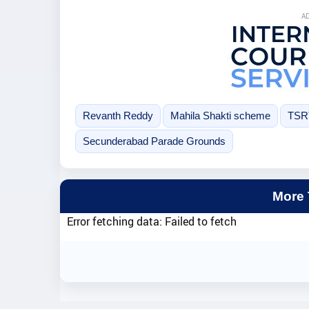
A
Revanth Reddy
Mahila Shakti scheme
TSR
Secunderabad Parade Grounds
More
Error fetching data: Failed to fetch