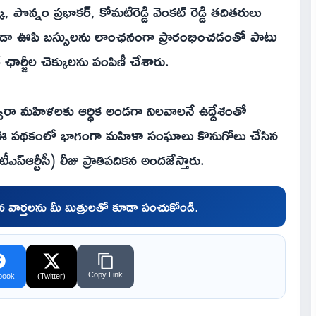
, పొన్నం ప్రభాకర్, కోమటిరెడ్డి వెంకట్ రెడ్డి తదితరులు
ెండా ఊపి బస్సులను లాంఛనంగా ప్రారంభించడంతో పాటు
్జీల చెక్కులను పంపిణీ చేశారు.
వారా మహిళలకు ఆర్థిక అండగా నిలవాలనే ఉద్దేశంతో
ింది. ఈ పథకంలో భాగంగా మహిళా సంఘాలు కొనుగోలు చేసిన
ఎస్‌ఆర్టీసీ) లీజు ప్రాతిపదికన అందజేస్తారు.
చిన వార్తలను మీ మిత్రులతో కూడా పంచుకోండి.
Copy Link
book
(Twitter)