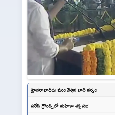
హైదరాబాద్‌ను ముంచెత్తిన భారీ వర్షం
పరేడ్ గ్రౌండ్స్‌లో మహిళా శక్తి సభ