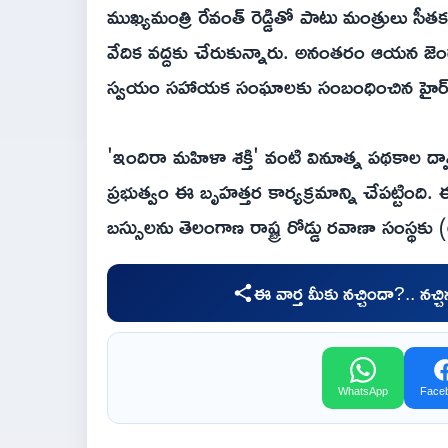
ముఖ్యమంత్రి రేవంత్ రెడ్డితో పాటు మంత్రులు సీతక్క
వేదిక వద్దకు చేరుకున్నారు. అనంతరం ఆయన జ
స్వయం సహాయక సంఘాలకు సంబంధించిన హైర్ ఛార
'ఇందిరా మహిళా శక్తి' వంటి వినూత్న పథకాల ద్
ప్రభుత్వం ఈ బృహత్తర కార్యక్రమాన్ని చేపట్ట
బస్సులను తెలంగాణ రాష్ట్ర రోడ్డు రవాణా సంస్థకు (టీ
ఈ వార్త మీకు నచ్చిందా?.. నచ్
WhatsApp
Face