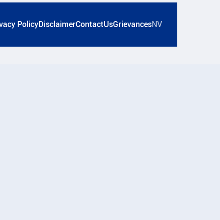
vacy Policy
Disclaimer
ContactUs
Grievances
NV