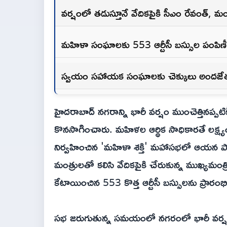
వర్షంలో తడుస్తూనే వేదికపైకి సీఎం రేవంత్, మం
మహిళా సంఘాలకు 553 ఆర్టీసీ బస్సుల పంపిణీ
స్వయం సహాయక సంఘాలకు చెక్కులు అందజే
హైదరాబాద్‌ నగరాన్ని భారీ వర్షం ముంచెత్తినప్పటిక
కొనసాగించారు. మహిళల ఆర్థిక సాధికారతే లక్ష్యంగ
నిర్వహించిన 'మహిళా శక్తి' మహాసభలో ఆయన 
మంత్రులతో కలిసి వేదికపైకి చేరుకున్న ముఖ్
కేటాయించిన 553 కొత్త ఆర్టీసీ బస్సులను ప్రారం
సభ జరుగుతున్న సమయంలో నగరంలో భారీ వర్షం కు