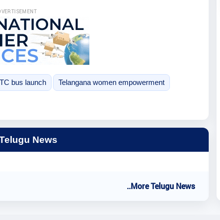
DVERTISEMENT
TC bus launch
Telangana women empowerment
 Telugu News
..More Telugu News