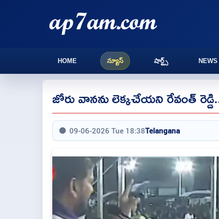
HOME
న్యూస్
షార్ట్స్
NEWS
జోరు వానను లెక్కచేయని రేవంత్ రెడ్
09-06-2026 Tue 18:38
Telangana