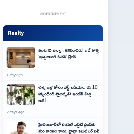
ADVERTISEMENT
Realty
వంటగది ఉన్నా.. కనిపించదు! ఇదే కొత్త
'ఇన్విజిబుల్ కిచెన్' ట్రెండ్
1 day ago
చిన్న ఇళ్ల కోసం బెస్ట్ ఐడియా.. ఈ 10
హ్యాంగింగ్ ప్లాంట్స్‌తో ఇంటికి కొత్త
లుక్!
2 days ago
హైదరాబాద్‌లో రియల్ ఎస్టేట్ స్లంప్‌కు
మేం కారణం కాదు: హైడ్రా కమిషనర్ ఏవీ