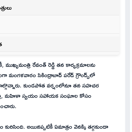
త్రులు
త
ీ, ముఖ్యమంత్రి రేవంత్ రెడ్డి తన కార్యక్రమాలను
ా మంగళవారం సికింద్రాబాద్ పరేడ్ గ్రౌండ్స్‌లో
పాల్గొన్నారు. కుండపోత వర్షంలోనూ తన సహచర
యమంత్రి, మహిళా స్వయం సహాయక సంఘాల కోసం
భించారు.
రిసింది. అయినప్పటికీ ఏమాత్రం వెనక్కి తగ్గకుండా