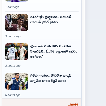
1 hour ago
అదరగొట్టిన ప్రజ్ఞానంద.. సెయింట్‌
లూయిస్ టైటిల్‌ కైవసం
3 hours ago
పుజారాను చూసి బౌలింగ్ ఆపేసిన
హేజిల్‌వుడ్.. సీఎస్‌కే క్యాంపులో అసలేం
జరిగింది?
3 hours ago
గిల్‌కు గాయం.. తొలిరోజు వార్మప్‌
మ్యాచ్‌కు భారత కెప్టెన్‌ దూరం
6 hours ago
..more