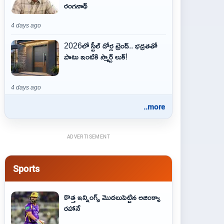
రంగనాథ్
4 days ago
2026లో స్టీల్ డోర్ల ట్రెండ్.. భద్రతతో
పాటు ఇంటికి స్మార్ట్ లుక్!
4 days ago
..more
ADVERTISEMENT
Sports
కొత్త ఇన్నింగ్స్ మొదలుపెట్టిన అజింక్యా
రహానే