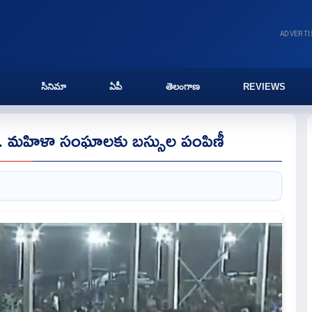
ADVERT
సినిమా
ఏపీ
తెలంగాణ
REVIEWS
డి.. మహిళా సంఘాలకు బస్సుల పంపిణీ