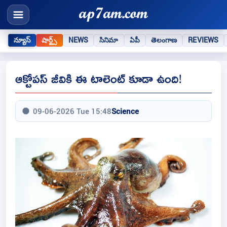
న్యూస్
షార్ట్స్
NEWS
సినిమా
ఏపీ
తెలంగాణ
REVIEWS
ఆక్టోపస్ జీవికి ఈ టాలెంట్ కూడా ఉంది!
09-06-2026 Tue 15:48
Science