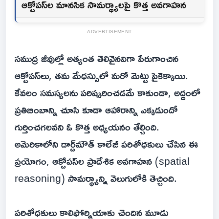
ఆక్టోపస్‌ల మానసిక సామర్థ్యాలపై కొత్త అవగాహన
ADVERTISEMENT
సముద్ర జీవుల్లో అత్యంత తెలివైనవిగా పేరుగాంచిన
ఆక్టోపస్‌లు, తమ మేధస్సులో మరో మెట్టు పైకెక్కాయి.
కేవలం సమస్యలను పరిష్కరించడమే కాకుండా, అద్దంలో
ప్రతిబింబాన్ని చూసి కూడా ఆహారాన్ని ఎక్కడుందో
గుర్తించగలవని ఓ కొత్త అధ్యయనం తేల్చింది.
అమెరికాలోని డార్ట్‌మౌత్ కాలేజీ పరిశోధకులు చేసిన ఈ
ప్రయోగం, ఆక్టోపస్‌ల ప్రాదేశిక అవగాహన (spatial
reasoning) సామర్థ్యాన్ని వెలుగులోకి తెచ్చింది.
పరిశోధకులు కాలిఫోర్నియాకు చెందిన మూడు