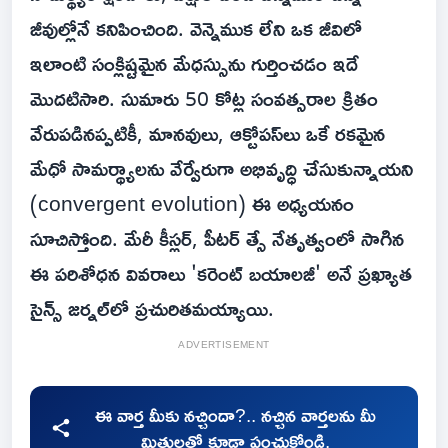
జీవుల్లోనే కనిపించింది. వెన్నెముక లేని ఒక జీవిలో
ఇలాంటి సంక్లిష్టమైన మేధస్సును గుర్తించడం ఇదే
మొదటిసారి. సుమారు 50 కోట్ల సంవత్సరాల క్రితం
వేరుపడినప్పటికీ, మానవులు, ఆక్టోపస్‌లు ఒకే రకమైన
మేధో సామర్థ్యాలను వేర్వేరుగా అభివృద్ధి చేసుకున్నాయని
(convergent evolution) ఈ అధ్యయనం
సూచిస్తోంది. మేరీ కీస్లర్, పీటర్ త్సే నేతృత్వంలో సాగిన
ఈ పరిశోధన వివరాలు 'కరెంట్ బయాలజీ' అనే ప్రఖ్యాత
సైన్స్ జర్నల్‌లో ప్రచురితమయ్యాయి.
ADVERTISEMENT
ఈ వార్త మీకు నచ్చిందా?.. నచ్చిన వార్తలను మీ
మిత్రులతో కూడా పంచుకోండి.