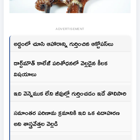
ADVERTISEMENT
అద్దంలో చూసి ఆహారాన్ని గుర్తించిన ఆక్టోపస్‌లు
డార్ట్‌మౌత్ కాలేజ్ పరిశోధనలో వెల్లడైన కీలక
విషయాలు
ఇది వెన్నెముక లేని జీవుల్లో గుర్తించడం ఇదే తొలిసారి
సమాంతర పరిణామ క్రమానికి ఇది ఒక ఉదాహరణ
అని శాస్త్రవేత్తల వెల్లడి