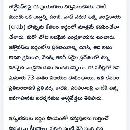
ఆక్టోపస్‌లపై ఈ ప్రయోగాలు నిర్వహించారు. వాటి
ముందు ఒక అద్దాన్ని ఉంచి, వాటి వెనుక ఉన్న ఎండ్రకాయ
(crab) బొమ్మను కేవలం అద్దంలో మాత్రమే కనిపించేలా
చేశారు. మరో చోట నిజమైన ఎండ్రకాయను ఉంచారు.
ఆక్టోపస్‌లు అద్దంలోని ప్రతిబింబాన్ని చూసి, అది నిజం
కాదని గ్రహించి, వెనక్కి తిరిగి సరైన ప్రదేశంలో ఉన్న
నిజమైన ఎండ్రకాయను అందుకున్నాయి. ఈ పరీక్షలో అవి
సుమారు 73 శాతం విజయం సాధించాయి. ఇది కేవలం
ప్రతిబింబానికి ప్రతిచర్య కాదని, పరిసరాలపై వాటికి ఉన్న
అవగాహనకు నిదర్శనమని శాస్త్రవేత్తలు తెలిపారు.
ఇప్పటివరకు అద్దం సాయంతో వస్తువులను గుర్తించే
సామర్థ్యం క్షీరదాలు, పక్షుల వంటి వెన్నెముక ఉన్న