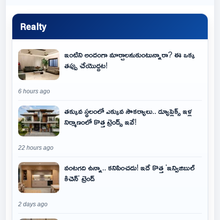
Realty
ఇంటిని అందంగా మార్చాలనుకుంటున్నారా? ఈ ఒక్క
తప్పు చేయొద్దట!
6 hours ago
తక్కువ స్థలంలో ఎక్కువ సౌకర్యాలు.. డ్యూప్లెక్స్ ఇళ్ల
నిర్మాణంలో కొత్త ట్రెండ్స్ ఇవే!
22 hours ago
వంటగది ఉన్నా.. కనిపించదు! ఇదే కొత్త 'ఇన్విజిబుల్
కిచెన్' ట్రెండ్
2 days ago