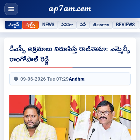
న్యూస్
షార్ట్స్
NEWS
సినిమా
ఏపీ
తెలంగాణ
REVIEWS
డీఎస్సీ అక్రమాలు నిరూపిస్తే రాజీనామా: ఎమ్మెల్సీ
రాంగోపాల్ రెడ్డి
09-06-2026 Tue 07:29
Andhra