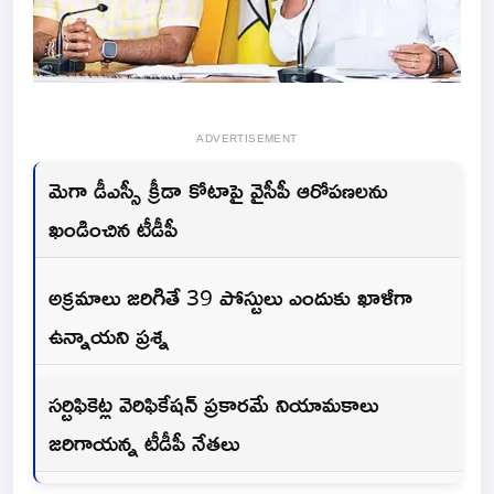
ADVERTISEMENT
మెగా డీఎస్సీ క్రీడా కోటాపై వైసీపీ ఆరోపణలను
ఖండించిన టీడీపీ
అక్రమాలు జరిగితే 39 పోస్టులు ఎందుకు ఖాళీగా
ఉన్నాయని ప్రశ్న
సర్టిఫికెట్ల వెరిఫికేషన్ ప్రకారమే నియామకాలు
జరిగాయన్న టీడీపీ నేతలు