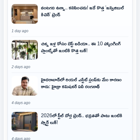
వంటగది ఉన్నా.. కనిపించదు! ఇదే కొత్త 'ఇన్విజిబుల్
కిచెన్' ట్రెండ్
1 day ago
చిన్న ఇళ్ల కోసం బెస్ట్ ఐడియా.. ఈ 10 హ్యాంగింగ్
ప్లాంట్స్‌తో ఇంటికి కొత్త లుక్!
2 days ago
హైదరాబాద్‌లో రియల్ ఎస్టేట్ స్లంప్‌కు మేం కారణం
కాదు: హైడ్రా కమిషనర్ ఏవీ రంగనాథ్
4 days ago
2026లో స్టీల్ డోర్ల ట్రెండ్.. భద్రతతో పాటు ఇంటికి
స్మార్ట్ లుక్!
4 days ago