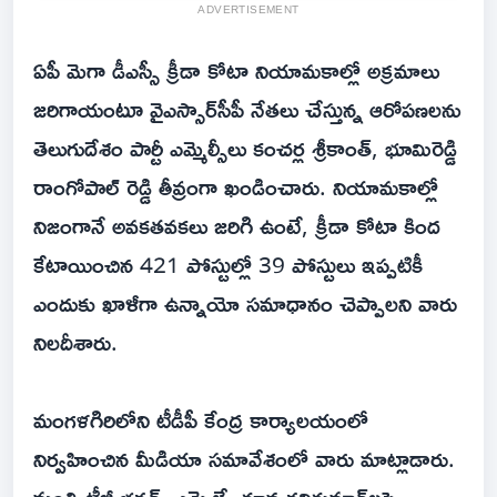
ADVERTISEMENT
ఏపీ మెగా డీఎస్సీ క్రీడా కోటా నియామకాల్లో అక్రమాలు
జరిగాయంటూ వైఎస్సార్‌సీపీ నేతలు చేస్తున్న ఆరోపణలను
తెలుగుదేశం పార్టీ ఎమ్మెల్సీలు కంచర్ల శ్రీకాంత్, భూమిరెడ్డి
రాంగోపాల్ రెడ్డి తీవ్రంగా ఖండించారు. నియామకాల్లో
నిజంగానే అవకతవకలు జరిగి ఉంటే, క్రీడా కోటా కింద
కేటాయించిన 421 పోస్టుల్లో 39 పోస్టులు ఇప్పటికీ
ఎందుకు ఖాళీగా ఉన్నాయో సమాధానం చెప్పాలని వారు
నిలదీశారు.
మంగళగిరిలోని టీడీపీ కేంద్ర కార్యాలయంలో
నిర్వహించిన మీడియా సమావేశంలో వారు మాట్లాడారు.