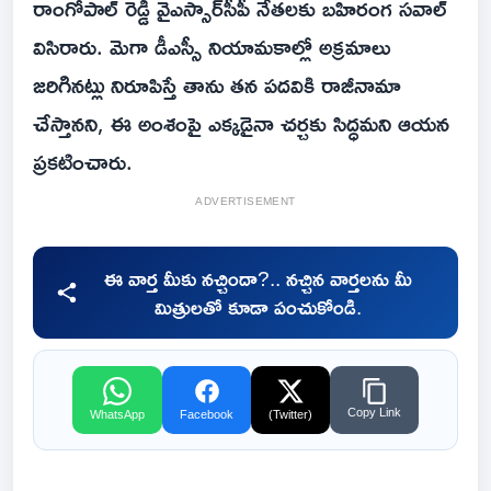
రాంగోపాల్ రెడ్డి వైఎస్సార్‌సీపీ నేతలకు బహిరంగ సవాల్
విసిరారు. మెగా డీఎస్సీ నియామకాల్లో అక్రమాలు
జరిగినట్లు నిరూపిస్తే తాను తన పదవికి రాజీనామా
చేస్తానని, ఈ అంశంపై ఎక్కడైనా చర్చకు సిద్ధమని ఆయన
ప్రకటించారు.
ADVERTISEMENT
ఈ వార్త మీకు నచ్చిందా?.. నచ్చిన వార్తలను మీ
మిత్రులతో కూడా పంచుకోండి.
Copy Link
WhatsApp
Facebook
(Twitter)