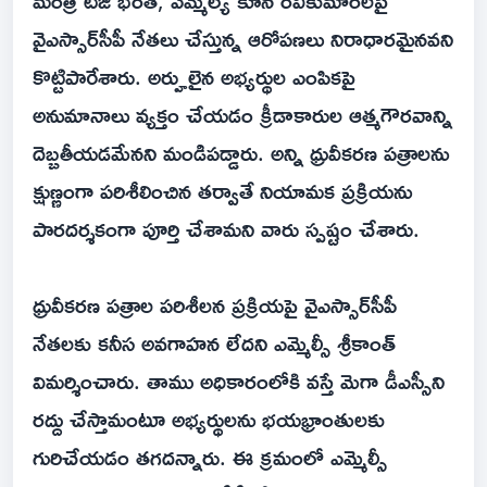
మంత్రి టీజీ భరత్, ఎమ్మెల్యే కూన రవికుమార్‌లపై
వైఎస్సార్‌సీపీ నేతలు చేస్తున్న ఆరోపణలు నిరాధారమైనవని
కొట్టిపారేశారు. అర్హులైన అభ్యర్థుల ఎంపికపై
అనుమానాలు వ్యక్తం చేయడం క్రీడాకారుల ఆత్మగౌరవాన్ని
దెబ్బతీయడమేనని మండిపడ్డారు. అన్ని ధ్రువీకరణ పత్రాలను
క్షుణ్ణంగా పరిశీలించిన తర్వాతే నియామక ప్రక్రియను
పారదర్శకంగా పూర్తి చేశామని వారు స్పష్టం చేశారు.
ధ్రువీకరణ పత్రాల పరిశీలన ప్రక్రియపై వైఎస్సార్‌సీపీ
నేతలకు కనీస అవగాహన లేదని ఎమ్మెల్సీ శ్రీకాంత్
విమర్శించారు. తాము అధికారంలోకి వస్తే మెగా డీఎస్సీని
రద్దు చేస్తామంటూ అభ్యర్థులను భయభ్రాంతులకు
గురిచేయడం తగదన్నారు. ఈ క్రమంలో ఎమ్మెల్సీ