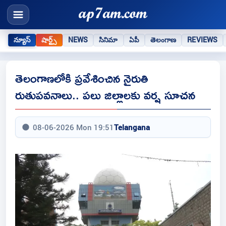
న్యూస్
షార్ట్స్
NEWS
సినిమా
ఏపీ
తెలంగాణ
REVIEWS
తెలంగాణలోకి ప్రవేశించిన నైరుతి
రుతుపవనాలు.. పలు జిల్లాలకు వర్ష సూచన
08-06-2026 Mon 19:51
Telangana