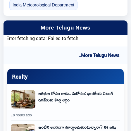
India Meteorological Department
More Telugu News
Error fetching data: Failed to fetch
..More Telugu News
Realty
అతిథుల కోసం కాదు.. మీకోసం: భారతీయ లివింగ్
రూమ్‌లకు కొత్త అర్థం
18 hours ago
ఇంటిని అందంగా మార్చాలనుకుంటున్నారా? ఈ ఒక్క