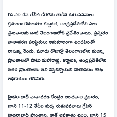
ఈ నెల 4వ తేదీన కేరళను తాకిన రుతుపవనాలు
క్రమంగా కదులుతూ కర్ణాటక, ఆంధ్రప్రదేశ్‌లోని పలు
ప్రాంతాలను దాటి తెలంగాణలోకి ప్రవేశించాయి. ప్రస్తుతం
వాతావరణ పరిస్థితులు అనుకూలంగా ఉండటంతో
రానున్న రెండు, మూడు రోజుల్లో తెలంగాణలోని మరిన్ని
ప్రాంతాలతో పాటు మహారాష్ట్ర, కర్ణాటక, ఆంధ్రప్రదేశ్‌‌లోని
ఇతర ప్రాంతాలకు ఇవి విస్తరిస్తాయని వాతావరణ శాఖ
అధికారులు తెలిపారు.
హైదరాబాద్‌ వాతావరణ కేంద్రం అంచనాల ప్రకారం,
జూన్ 11-12 తేదీల మధ్య రుతుపవనాలు గ్రేటర్
హైదరాబాద్ ప్రాంతాన్ని తాకే అవకాశం ఉంది. జూన్ 15