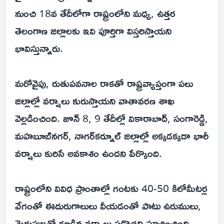
నుంచి 18వ తేదీలోగా రాష్ట్రంలోని మధ్య, ఉత్తర
తెలంగాణ జిల్లాలకు ఇవి పూర్తిగా విస్తరిస్తాయని
భావిస్తున్నారు.
మరోవైపు, రుతుపవనాల రాకతో రాష్ట్రవ్యాప్తంగా పలు
జిల్లాల్లో వర్షాలు కురుస్తాయని వాతావరణ శాఖ
వెల్లడించింది. జూన్ 8, 9 తేదీల్లో వికారాబాద్, సంగారెడ్డి,
మహబూబ్‌నగర్, నాగర్‌కర్నూల్ జిల్లాల్లో అక్కడక్కడా భారీ
వర్షాలు కురిసే అవకాశం ఉందని పేర్కొంది.
రాష్ట్రంలోని వివిధ ప్రాంతాల్లో గంటకు 40-50 కిలోమీటర్ల
వేగంతో ఈదురుగాలులు వీయడంతో పాటు ఉరుములు,
మెరుపులతో కూడిన వర్షాలు పడొచ్చని సూచించింది.