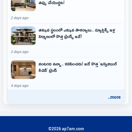
తప్పు చేయొద్దట!
2 days ago
తక్కువ స్థలంలో ఎక్కువ సౌకర్యాలు.. డ్యూప్లెక్స్ ఇళ్ల
నిర్మాణంలో కొత్త ట్రెండ్స్ ఇవే!
2 days ago
వంటగది ఉన్నా.. కనిపించదు! ఇదే కొత్త 'ఇన్విజిబుల్
కిచెన్' ట్రెండ్
4 days ago
..more
©2026 ap7am.com