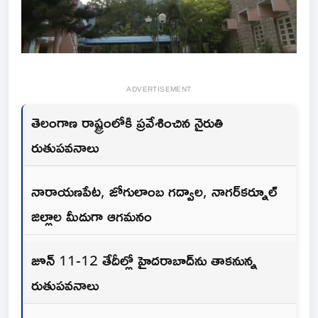
ADVERTISEMENT
తెలంగాణ రాష్ట్రంలోకి ప్రవేశించిన నైరుతి
రుతుపవనాలు
నారాయణపేట, జోగులాంబ గద్వాల, నాగర్‌కర్నూల్
జిల్లాల మీదుగా ఆగమనం
జూన్ 11-12 తేదీల్లో హైదరాబాద్‌ను తాకనున్న
రుతుపవనాలు