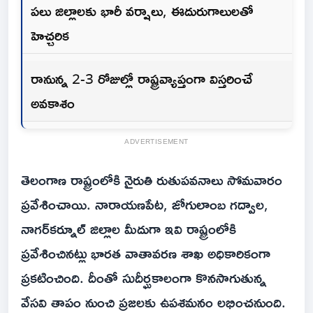
పలు జిల్లాలకు భారీ వర్షాలు, ఈదురుగాలులతో
హెచ్చరిక
రానున్న 2-3 రోజుల్లో రాష్ట్రవ్యాప్తంగా విస్తరించే
అవకాశం
ADVERTISEMENT
తెలంగాణ రాష్ట్రంలోకి నైరుతి రుతుపవనాలు సోమవారం
ప్రవేశించాయి. నారాయణపేట, జోగులాంబ గద్వాల,
నాగర్‌కర్నూల్ జిల్లాల మీదుగా ఇవి రాష్ట్రంలోకి
ప్రవేశించినట్లు భారత వాతావరణ శాఖ అధికారికంగా
ప్రకటించింది. దీంతో సుదీర్ఘకాలంగా కొనసాగుతున్న
వేసవి తాపం నుంచి ప్రజలకు ఉపశమనం లభించనుంది.