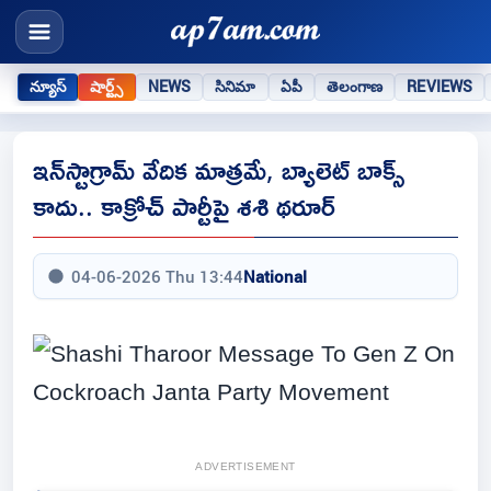
న్యూస్
షార్ట్స్
NEWS
సినిమా
ఏపీ
తెలంగాణ
REVIEWS
ఇన్‌స్టాగ్రామ్ వేదిక మాత్రమే, బ్యాలెట్ బాక్స్
కాదు.. కాక్రోచ్‌ పార్టీపై శశి థరూర్‌
04-06-2026 Thu 13:44
National
ADVERTISEMENT