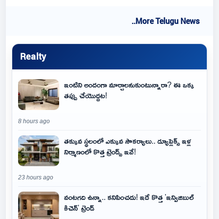
..More Telugu News
Realty
ఇంటిని అందంగా మార్చాలనుకుంటున్నారా? ఈ ఒక్క
తప్పు చేయొద్దట!
8 hours ago
తక్కువ స్థలంలో ఎక్కువ సౌకర్యాలు.. డ్యూప్లెక్స్ ఇళ్ల
నిర్మాణంలో కొత్త ట్రెండ్స్ ఇవే!
23 hours ago
వంటగది ఉన్నా.. కనిపించదు! ఇదే కొత్త 'ఇన్విజిబుల్
కిచెన్' ట్రెండ్