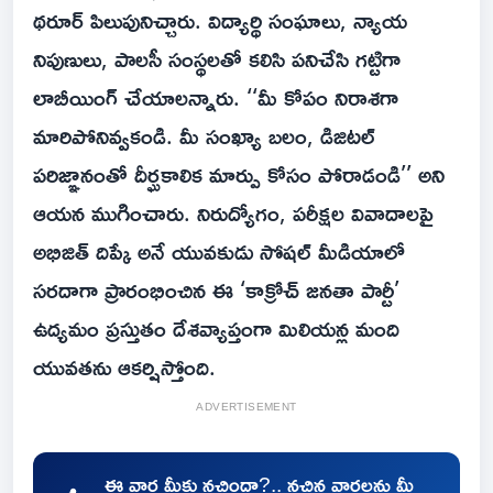
థరూర్ పిలుపునిచ్చారు. విద్యార్థి సంఘాలు, న్యాయ
నిపుణులు, పాలసీ సంస్థలతో కలిసి పనిచేసి గట్టిగా
లాబీయింగ్ చేయాలన్నారు. ‘‘మీ కోపం నిరాశగా
మారిపోనివ్వకండి. మీ సంఖ్యా బలం, డిజిటల్
పరిజ్ఞానంతో దీర్ఘకాలిక మార్పు కోసం పోరాడండి’’ అని
ఆయన ముగించారు. నిరుద్యోగం, పరీక్షల వివాదాలపై
అభిజిత్ దిప్కే అనే యువకుడు సోషల్ మీడియాలో
సరదాగా ప్రారంభించిన ఈ ‘కాక్రోచ్ జనతా పార్టీ’
ఉద్యమం ప్రస్తుతం దేశవ్యాప్తంగా మిలియన్ల మంది
యువతను ఆకర్షిస్తోంది.
ADVERTISEMENT
ఈ వార్త మీకు నచ్చిందా?.. నచ్చిన వార్తలను మీ