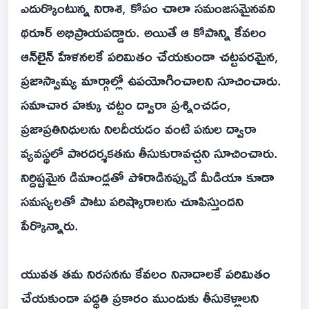
ఎదుర్కొంటున్న నిరాశ, కోపం చాలా సమంజసమైనవని
థరూర్ అభిప్రాయపడ్డారు. అయితే ఆ కోపాన్ని కేవలం
ఆన్‌లైన్ హేళనలకే పరిమితం చేయకుండా చట్టపరమైన,
ప్రజాస్వామ్య మార్గాల్లో ఉపయోగించాలని సూచించారు.
సమాచార హక్కు చట్టం ద్వారా ప్రశ్నించడం,
ప్రజాప్రతినిధులను నిలదీయడం వంటి పనుల ద్వారా
వ్యవస్థలో పారదర్శకతను తీసుకురావచ్చని సూచించారు.
నిర్దిష్టమైన డిమాండ్లతో పోరాడినప్పుడే మీడియా కూడా
సమస్యలతో పాటు పరిష్కారాలను చూపిస్తుందని
పేర్కొన్నారు.
యువత తమ నిరసనను కేవలం నినాదాలకే పరిమితం
చేయకుండా పద్ధతి ప్రకారం ముందుకు తీసుకెళ్లాలని