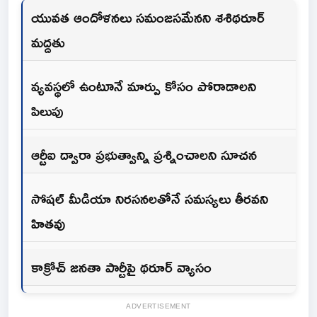
యువత ఆందోళనలు సమంజసమేనని శశిథరూర్
మద్దతు
వ్యవస్థలో ఉంటూనే మార్పు కోసం పోరాడాలని
పిలుపు
ఆర్టీఐ ద్వారా ప్రభుత్వాన్ని ప్రశ్నించాలని సూచన
సోషల్ మీడియా నిరసనలతోనే సమస్యలు తీరవని
హితవు
కాక్రోచ్ జనతా పార్టీపై థరూర్ వ్యాసం
ADVERTISEMENT