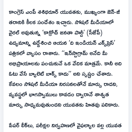
కాంగ్రెస్ ఎంపీ శశిథరూర్ యువతకు, ముఖ్యంగా జెన్-జీ
తరానికి కీలక సందేశం ఇచ్చారు. సోషల్ మీడియాలో
వైరల్ అవుతున్న ‘కాక్రోచ్ జనతా పార్టీ’ (సీజేపీ)
ఉద్యమాన్ని ఉద్దేశించి ఆయన ‘ది ఇండియన్ ఎక్స్‌ప్రెస్’
పత్రికలో వ్యాసం రాశారు. ‘‘ఇన్‌స్టాగ్రామ్ అనేది మీ
అభిప్రాయాలను పంచుకునే ఒక వేదిక మాత్రమే. కానీ అది
ఓటు వేసే బ్యాలెట్ బాక్స్ కాదు’’ అని స్పష్టం చేశారు.
కేవలం సోషల్ మీడియా నిరసనలతోనే మార్పు రాదని,
వ్యవస్థలో భాగస్వాములు కావడం ద్వారానే శాశ్వత
మార్పు సాధ్యమవుతుందని యువతకు హితవు పలికారు.
పేపర్ లీక్‌లు, పరీక్షల నిర్వహణలో వైఫల్యాల వల్ల యువత