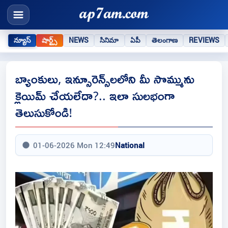
న్యూస్
షార్ట్స్
NEWS
సినిమా
ఏపీ
తెలంగాణ
REVIEWS
బ్యాంకులు, ఇన్సూరెన్స్‌లలోని మీ సొమ్మును
క్లెయిమ్ చేయలేదా?.. ఇలా సులభంగా
తెలుసుకోండి!
01-06-2026 Mon 12:49
National