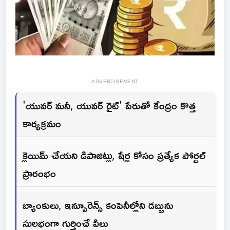
ADVERTISEMENT
'యువర్ మనీ, యువర్ రైట్' పేరుతో కేంద్రం కొత్త
కార్యక్రమం
క్లెయిమ్ చేయని డిపాజిట్లు, షేర్ల కోసం ప్రత్యేక పోర్టల్
ప్రారంభం
బ్యాంకులు, ఇన్సూరెన్స్ కంపెనీల్లోని డబ్బును
సులభంగా గుర్తించే వీలు