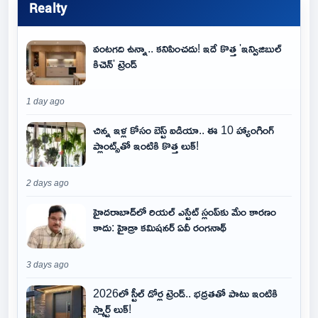
Realty
వంటగది ఉన్నా.. కనిపించదు! ఇదే కొత్త 'ఇన్విజిబుల్
కిచెన్' ట్రెండ్
1 day ago
చిన్న ఇళ్ల కోసం బెస్ట్ ఐడియా.. ఈ 10 హ్యాంగింగ్
ప్లాంట్స్‌తో ఇంటికి కొత్త లుక్!
2 days ago
హైదరాబాద్‌లో రియల్ ఎస్టేట్ స్లంప్‌కు మేం కారణం
కాదు: హైడ్రా కమిషనర్ ఏవీ రంగనాథ్
3 days ago
2026లో స్టీల్ డోర్ల ట్రెండ్.. భద్రతతో పాటు ఇంటికి
స్మార్ట్ లుక్!