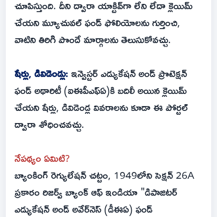
చూపిస్తుంది. దీని ద్వారా యాక్టివ్‌గా లేని లేదా క్లెయిమ్
చేయని మ్యూచువల్ ఫండ్ ఫోలియోలను గుర్తించి,
వాటిని తిరిగి పొందే మార్గాలను తెలుసుకోవచ్చు.
షేర్లు, డివిడెండ్లు:
ఇన్వెస్టర్ ఎడ్యుకేషన్ అండ్ ప్రొటెక్షన్
ఫండ్ అథారిటీ (ఐఈపీఎఫ్ఏ)కి బదిలీ అయిన క్లెయిమ్
చేయని షేర్లు, డివిడెండ్ల వివరాలను కూడా ఈ పోర్టల్
ద్వారా శోధించవచ్చు.
నేపథ్యం ఏమిటి?
బ్యాంకింగ్ రెగ్యులేషన్ చట్టం, 1949లోని సెక్షన్ 26A
ప్రకారం రిజర్వ్ బ్యాంక్ ఆఫ్ ఇండియా "డిపాజిటర్
ఎడ్యుకేషన్ అండ్ అవేర్‌నెస్ (డీఈఏ) ఫండ్