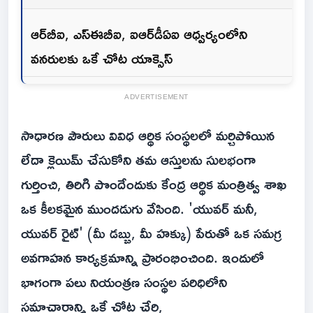
ఆర్‌బీఐ, ఎస్ఈబీఐ, ఐఆర్‌డీఏఐ ఆధ్వర్యంలోని
వనరులకు ఒకే చోట యాక్సెస్
ADVERTISEMENT
సాధారణ పౌరులు వివిధ ఆర్థిక సంస్థలలో మర్చిపోయిన
లేదా క్లెయిమ్ చేసుకోని తమ ఆస్తులను సులభంగా
గుర్తించి, తిరిగి పొందేందుకు కేంద్ర ఆర్థిక మంత్రిత్వ శాఖ
ఒక కీలకమైన ముందడుగు వేసింది. 'యువర్ మనీ,
యువర్ రైట్' (మీ డబ్బు, మీ హక్కు) పేరుతో ఒక సమగ్ర
అవగాహన కార్యక్రమాన్ని ప్రారంభించింది. ఇందులో
భాగంగా పలు నియంత్రణ సంస్థల పరిధిలోని
సమాచారాన్ని ఒకే చోట చేర్చి,