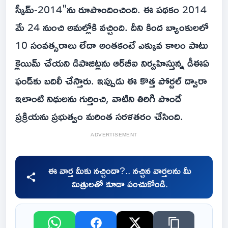
స్కీమ్-2014"ను రూపొందించింది. ఈ పథకం 2014
మే 24 నుంచి అమల్లోకి వచ్చింది. దీని కింద బ్యాంకులలో
10 సంవత్సరాలు లేదా అంతకంటే ఎక్కువ కాలం పాటు
క్లెయిమ్ చేయని డిపాజిట్లను ఆర్‌బీఐ నిర్వహిస్తున్న డీఈఏ
ఫండ్‌కు బదిలీ చేస్తారు. ఇప్పుడు ఈ కొత్త పోర్టల్ ద్వారా
ఇలాంటి నిధులను గుర్తించి, వాటిని తిరిగి పొందే
ప్రక్రియను ప్రభుత్వం మరింత సరళతరం చేసింది.
ADVERTISEMENT
ఈ వార్త మీకు నచ్చిందా?.. నచ్చిన వార్తలను మీ
మిత్రులతో కూడా పంచుకోండి.