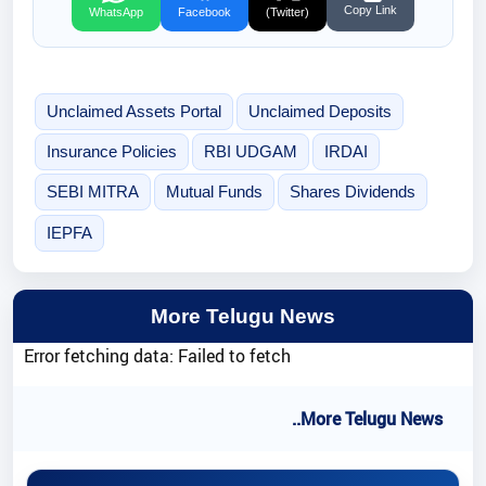
Copy Link
WhatsApp
Facebook
(Twitter)
Unclaimed Assets Portal
Unclaimed Deposits
Insurance Policies
RBI UDGAM
IRDAI
SEBI MITRA
Mutual Funds
Shares Dividends
IEPFA
More Telugu News
Error fetching data: Failed to fetch
..More Telugu News