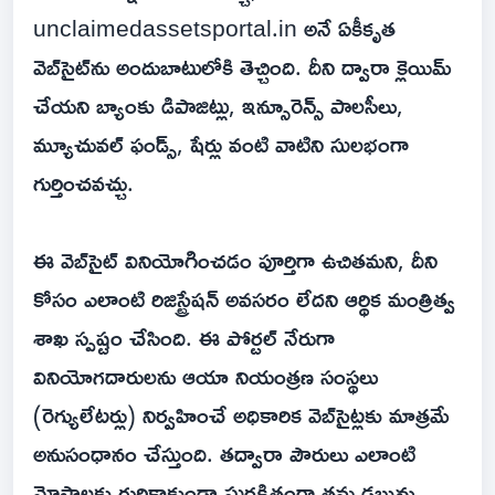
unclaimedassetsportal.in అనే ఏకీకృత
వెబ్‌సైట్‌ను అందుబాటులోకి తెచ్చింది. దీని ద్వారా క్లెయిమ్
చేయని బ్యాంకు డిపాజిట్లు, ఇన్సూరెన్స్ పాలసీలు,
మ్యూచువల్ ఫండ్స్, షేర్లు వంటి వాటిని సులభంగా
గుర్తించవచ్చు.
ఈ వెబ్‌సైట్ వినియోగించడం పూర్తిగా ఉచితమని, దీని
కోసం ఎలాంటి రిజిస్ట్రేషన్ అవసరం లేదని ఆర్థిక మంత్రిత్వ
శాఖ స్పష్టం చేసింది. ఈ పోర్టల్ నేరుగా
వినియోగదారులను ఆయా నియంత్రణ సంస్థలు
(రెగ్యులేటర్లు) నిర్వహించే అధికారిక వెబ్‌సైట్లకు మాత్రమే
అనుసంధానం చేస్తుంది. తద్వారా పౌరులు ఎలాంటి
మోసాలకు గురికాకుండా సురక్షితంగా తమ డబ్బును