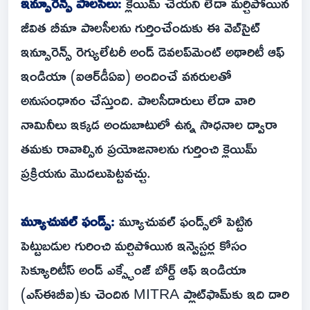
ఇన్సూరెన్స్ పాలసీలు:
క్లెయిమ్ చేయని లేదా మర్చిపోయిన
జీవిత బీమా పాలసీలను గుర్తించేందుకు ఈ వెబ్‌సైట్
ఇన్సూరెన్స్ రెగ్యులేటరీ అండ్ డెవలప్‌మెంట్ అథారిటీ ఆఫ్
ఇండియా (ఐఆర్‌డీఏఐ) అందించే వనరులతో
అనుసంధానం చేస్తుంది. పాలసీదారులు లేదా వారి
నామినీలు ఇక్కడ అందుబాటులో ఉన్న సాధనాల ద్వారా
తమకు రావాల్సిన ప్రయోజనాలను గుర్తించి క్లెయిమ్
ప్రక్రియను మొదలుపెట్టవచ్చు.
మ్యూచువల్ ఫండ్స్:
మ్యూచువల్ ఫండ్స్‌లో పెట్టిన
పెట్టుబడుల గురించి మర్చిపోయిన ఇన్వెస్టర్ల కోసం
సెక్యూరిటీస్ అండ్ ఎక్స్ఛేంజ్ బోర్డ్ ఆఫ్ ఇండియా
(ఎస్ఈబీఐ)కు చెందిన MITRA ప్లాట్‌ఫామ్‌కు ఇది దారి