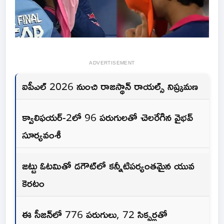
ADVERTISEMENT
ఐపీఎల్ 2026 నుంచి రాజస్థాన్ రాయల్స్ నిష్క్రమణ
క్వాలిఫయర్‌-2లో 96 పరుగులతో చెలరేగిన వైభవ్
సూర్యవంశీ
జట్టు ఓటమితో డగౌట్‌లో కన్నీటిపర్యంతమైన యువ
కెరటం
ఈ సీజన్‌లో 776 పరుగులు, 72 సిక్సర్లతో