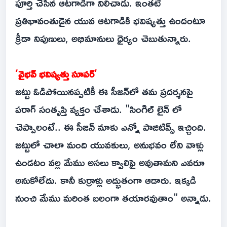
పూర్తి చేసిన ఆటగాడిగా నిలిచాడు. ఇంతటి
ప్రతిభావంతుడైన యువ ఆటగాడికి భవిష్యత్తు ఉందంటూ
క్రీడా నిపుణులు, అభిమానులు ధైర్యం చెబుతున్నారు.
‘వైభవ్ భవిష్యత్తు సూపర్’
జట్టు ఓడిపోయినప్పటికీ ఈ సీజన్‌లో తమ ప్రదర్శనపై
పరాగ్ సంతృప్తి వ్యక్తం చేశాడు. "సింగిల్ లైన్ లో
చెప్పాలంటే.. ఈ సీజన్ మాకు ఎన్నో పాజిటివ్స్ ఇచ్చింది.
జట్టులో చాలా మంది యువకులు, అనుభవం లేని వాళ్లు
ఉండటం వల్ల మేము అసలు క్వాలిఫై అవుతామని ఎవరూ
అనుకోలేదు. కానీ కుర్రాళ్లు అద్భుతంగా ఆడారు. ఇక్కడి
నుంచి మేము మరింత బలంగా తయారవుతాం" అన్నాడు.