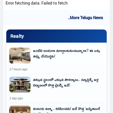
Error fetching data: Failed to fetch
..More Telugu News
Realty
ఇంటిని అందంగా మార్చాలనుకుంటున్నారా? ఈ ఒక్క
తప్పు చేయొద్దట!
17 hours ago
తక్కువ స్థలంలో ఎక్కువ సౌకర్యాలు.. డ్యూప్లెక్స్ ఇళ్ల
నిర్మాణంలో కొత్త ట్రెండ్స్ ఇవే!
1 day ago
వంటగది ఉన్నా.. కనిపించదు! ఇదే కొత్త 'ఇన్విజిబుల్