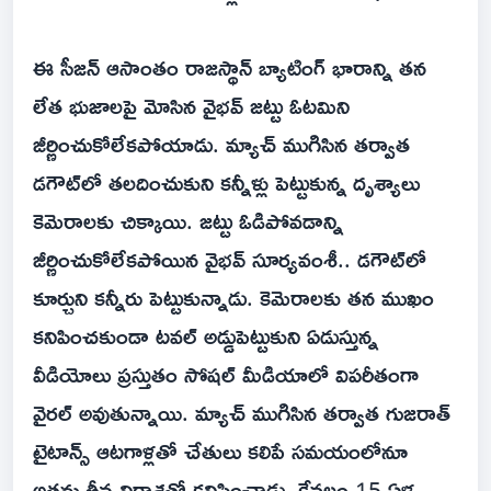
ఈ సీజన్ ఆసాంతం రాజస్థాన్ బ్యాటింగ్ భారాన్ని తన
లేత భుజాలపై మోసిన వైభవ్ జట్టు ఓటమిని
జీర్ణించుకోలేకపోయాడు. మ్యాచ్ ముగిసిన తర్వాత
డగౌట్‌లో తలదించుకుని కన్నీళ్లు పెట్టుకున్న దృశ్యాలు
కెమెరాలకు చిక్కాయి. జట్టు ఓడిపోవడాన్ని
జీర్ణించుకోలేకపోయిన వైభవ్ సూర్యవంశీ.. డగౌట్‌లో
కూర్చుని కన్నీరు పెట్టుకున్నాడు. కెమెరాలకు తన ముఖం
కనిపించకుండా టవల్ అడ్డుపెట్టుకుని ఏడుస్తున్న
వీడియోలు ప్రస్తుతం సోషల్ మీడియాలో విపరీతంగా
వైరల్ అవుతున్నాయి. మ్యాచ్ ముగిసిన తర్వాత గుజరాత్
టైటాన్స్ ఆటగాళ్లతో చేతులు కలిపే సమయంలోనూ
అతను తీవ్ర నిరాశతో కనిపించాడు. కేవలం 15 ఏళ్ల