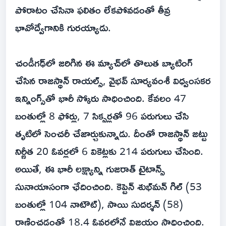
పోరాటం చేసినా ఫలితం లేకపోవడంతో తీవ్ర
భావోద్వేగానికి గురయ్యాడు.
చండీగఢ్‌లో జరిగిన ఈ మ్యాచ్‌లో తొలుత బ్యాటింగ్
చేసిన రాజస్థాన్ రాయల్స్, వైభవ్ సూర్యవంశీ విధ్వంసకర
ఇన్నింగ్స్‌తో భారీ స్కోరు సాధించింది. కేవలం 47
బంతుల్లో 8 ఫోర్లు, 7 సిక్సర్లతో 96 పరుగులు చేసి
తృటిలో సెంచరీ చేజార్చుకున్నాడు. దీంతో రాజస్థాన్ జట్టు
నిర్ణీత 20 ఓవర్లలో 6 వికెట్లకు 214 పరుగులు చేసింది.
అయితే, ఈ భారీ లక్ష్యాన్ని గుజరాత్ టైటాన్స్
సునాయాసంగా ఛేదించింది. కెప్టెన్ శుభ్‌మన్ గిల్ (53
బంతుల్లో 104 నాటౌట్), సాయి సుదర్శన్ (58)
రాణించడంతో 18.4 ఓవర్లలోనే విజయం సాధించింది.