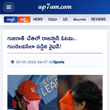
న్యూస్
షార్ట్స్
NEWS
సినిమా
ఏపీ
తెలంగాణ
REVIEWS
గుజరాత్ చేతిలో రాజస్థాన్ ఓటమి..
గుండెలవిసేలా ఏడ్చిన వైభవ్!
30-05-2026 Sat 07:40
Sports