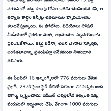
వయసులో జట్టు గెలుపు కోసం అతడు చూపించిన కసి, ఆ
తర్వాత కార్చిన కన్నీళ్లు అభిమానుల హృదయాలను
కలచివేస్తున్నాయి. ఈ ఫోటోలు, వీడియోలు సోషల్
మీడియాలో వైరల్‌గా మారి, అభిమానుల హృదయాలను
ద్రవింపజేశాయి. జట్టు ఓడినా, అతని పోరాట స్ఫూర్తిని,
అంకితభావాన్ని ప్రశంసిస్తూ అనేకమంది సానుభూతి
తెలిపారు.
ఈ సీజన్‌లో 16 ఇన్నింగ్స్‌లలో 776 పరుగులు చేసిన
వైభవ్, 237కి పైగా స్ట్రైక్ రేట్‌తో ఏకంగా 72 సిక్సర్లు బాది
రికార్డు సృష్టించాడు. ఐపీఎల్ చరిత్రలోనే అత్యంత పిన్న
వయసులో అద్భుతాలు చేసి, వేగంగా 1000 పరుగులు