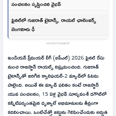
సంచలనం సృష్టించిన వైభవ్
ఫైనల్‌లో గుజరాత్ టైటాన్స్, రాయల్ ఛాలెంజర్స్
బెంగళూరు ఢీ
ADVERTISEMENT
ఇండియన్ ప్రీమియర్ లీగ్ (ఐపీఎల్) 2026 ఫైనల్ రేసు
నుంచి రాజస్థాన్ రాయల్స్ నిష్క్రమించింది. గుజరాత్
టైటాన్స్‌తో జరిగిన క్వాలిఫయర్-2 మ్యాచ్‌లో ఓటమి
పాలైంది. అయితే ఈ మ్యాచ్ ఫలితం కంటే రాజస్థాన్
యువ సంచలనం, 15 ఏళ్ల వైభవ్ సూర్యవంశీ డగౌట్‌లో
కన్నీటిపర్యంతమైన దృశ్యాలే అభిమానులను తీవ్రంగా
కదిలించాయి. ఒంటిచేత్తో జట్టును గెలిపించేందుకు అద్భుత