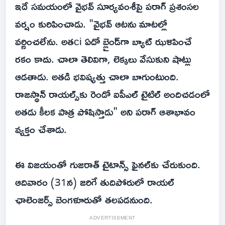
ఇదే సమయంలో వైభవ్ సూర్యవంశీపై పరాగ్ ప్రశంసల
వర్షం కురిపించాడు. "వైభవ్ ఆటను మాటల్లో
వర్ణించలేను. అతci ఏదో బ్లైండ్‌గా బ్యాట్ ఝళిపించే
రకం కాదు. చాలా తెలివిగా, లెక్కలు వేసుకుని షాట్లు
ఆడతాడు. అతడి భవిష్యత్తు చాలా బాగుంటుంది.
రాజస్థాన్ రాయల్స్‌కు రెండో ఐపీఎల్ టైటిల్ అందిచడంలో
అతడు కీలక పాత్ర పోషిస్తాడు" అని పరాగ్ ఆశాభావం
వ్యక్తం చేశాడు.
ఈ విజయంతో గుజరాత్ టైటాన్స్ ఫైనల్‌కు చేరుకుంది.
ఆదివారం (31న) జరిగే తుదిపోరులో రాయల్
ఛాలెంజర్స్ బెంగళూరుతో తలపడనుంది.
ADVERTISEMENT