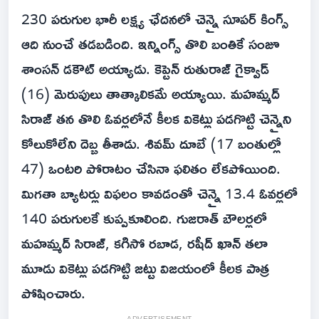
230 పరుగుల భారీ లక్ష్య ఛేదనలో చెన్నై సూపర్ కింగ్స్
ఆది నుంచే తడబడింది. ఇన్నింగ్స్ తొలి బంతికే సంజూ
శాంసన్ డకౌట్ అయ్యాడు. కెప్టెన్ రుతురాజ్ గైక్వాడ్
(16) మెరుపులు తాత్కాలికమే అయ్యాయి. మహమ్మద్
సిరాజ్ తన తొలి ఓవర్లలోనే కీలక వికెట్లు పడగొట్టి చెన్నైని
కోలుకోలేని దెబ్బ తీశాడు. శివమ్ దూబే (17 బంతుల్లో
47) ఒంటరి పోరాటం చేసినా ఫలితం లేకపోయింది.
మిగతా బ్యాటర్లు విఫలం కావడంతో చెన్నై 13.4 ఓవర్లలో
140 పరుగులకే కుప్పకూలింది. గుజరాత్ బౌలర్లలో
మహమ్మద్ సిరాజ్, కగిసో రబాడ, రషీద్ ఖాన్ తలా
మూడు వికెట్లు పడగొట్టి జట్టు విజయంలో కీలక పాత్ర
పోషించారు.
ADVERTISEMENT