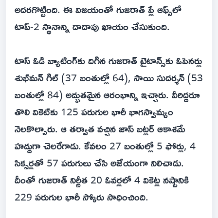
అదరగొట్టింది. ఈ విజయంతో గుజరాత్ ప్లే ఆఫ్స్‌లో
టాప్-2 స్థానాన్ని దాదాపు ఖాయం చేసుకుంది.
టాస్ ఓడి బ్యాటింగ్‌కు దిగిన గుజరాత్ టైటాన్స్‌కు ఓపెనర్లు
శుభ్‌మన్ గిల్ (37 బంతుల్లో 64), సాయి సుదర్శన్ (53
బంతుల్లో 84) అద్భుతమైన ఆరంభాన్ని ఇచ్చారు. వీరిద్దరూ
తొలి వికెట్‌కు 125 పరుగుల భారీ భాగస్వామ్యం
నెలకొల్పారు. ఆ తర్వాత వచ్చిన జాస్ బట్లర్ ఆకాశమే
హద్దుగా చెలరేగాడు. కేవలం 27 బంతుల్లో 5 ఫోర్లు, 4
సిక్సర్లతో 57 పరుగులు చేసి అజేయంగా నిలిచాడు.
దీంతో గుజరాత్ నిర్ణీత 20 ఓవర్లలో 4 వికెట్ల నష్టానికి
229 పరుగుల భారీ స్కోరు సాధించింది.