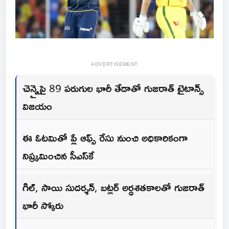
ADVERTISEMENT
చెన్నైపై 89 పరుగుల భారీ తేడాతో గుజరాత్ టైటాన్స్
విజయం
ఈ ఓటమితో ప్లే ఆఫ్స్ రేసు నుంచి అధికారికంగా
నిష్క్రమించిన సీఎస్‌కే
గిల్, సాయి సుదర్శన్, బట్లర్ అర్ధశతకాలతో గుజరాత్
భారీ స్కోరు