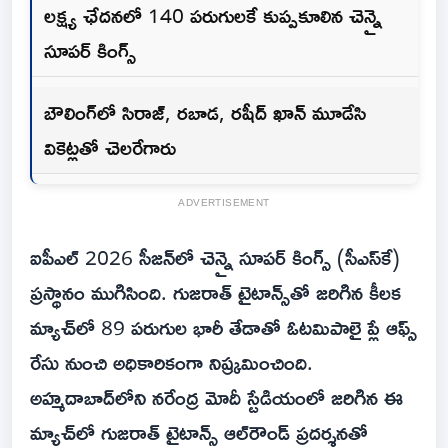
లక్ష్య ఛేదనలో 140 పరుగులకే కుప్పకూలిన చెన్నై
సూపర్ కింగ్స్
బౌలింగ్‌లో సిరాజ్, రబాడ, రషీద్ ఖాన్ మూడేసి
వికెట్లతో చెలరేగారు
ADVERTISEMENT
ఐపీఎల్ 2026 సీజన్‌లో చెన్నై సూపర్ కింగ్స్ (సీఎస్‌కే)
ప్రస్థానం ముగిసింది. గుజరాత్ టైటాన్స్‌తో జరిగిన కీలక
మ్యాచ్‌లో 89 పరుగుల భారీ తేడాతో ఓటమిపాలై ప్లే ఆఫ్స్
రేసు నుంచి అధికారికంగా నిష్క్రమించింది.
అహ్మదాబాద్‌లోని నరేంద్ర మోదీ స్టేడియంలో జరిగిన ఈ
మ్యాచ్‌లో గుజరాత్ టైటాన్స్ ఆల్‌రౌండ్ ప్రదర్శనతో