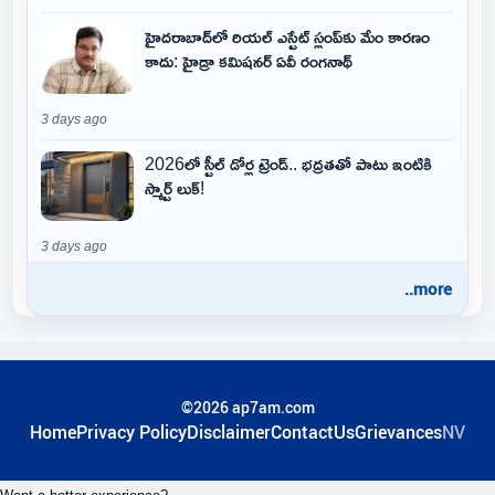
హైదరాబాద్‌లో రియల్ ఎస్టేట్ స్లంప్‌కు మేం కారణం
కాదు: హైడ్రా కమిషనర్ ఏవీ రంగనాథ్
3 days ago
2026లో స్టీల్ డోర్ల ట్రెండ్.. భద్రతతో పాటు ఇంటికి
స్మార్ట్ లుక్!
3 days ago
..more
©2026 ap7am.com
Home
Privacy Policy
Disclaimer
ContactUs
Grievances
NV