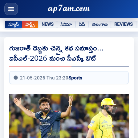
న్యూస్
షార్ట్స్
NEWS
సినిమా
ఏపీ
తెలంగాణ
REVIEWS
గుజరాత్ దెబ్బకు చెన్నై కథ సమాప్తం...
ఐపీఎల్-2026 నుంచి సీఎస్కే ఔట్
21-05-2026 Thu 23:20
Sports