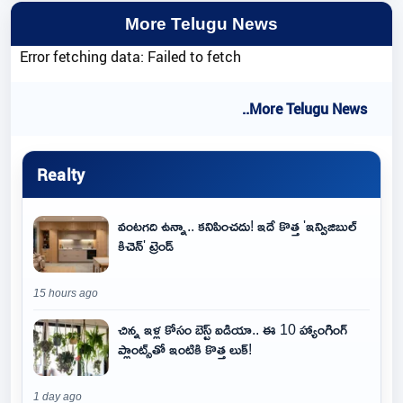
More Telugu News
Error fetching data: Failed to fetch
..More Telugu News
Realty
వంటగది ఉన్నా.. కనిపించదు! ఇదే కొత్త 'ఇన్విజిబుల్
కిచెన్' ట్రెండ్
15 hours ago
చిన్న ఇళ్ల కోసం బెస్ట్ ఐడియా.. ఈ 10 హ్యాంగింగ్
ప్లాంట్స్‌తో ఇంటికి కొత్త లుక్!
1 day ago