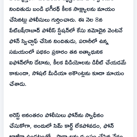
నిందితుడు బండి భగీరథ్ కీలక సాక్ష్యాలను మాయం
చేసినట్లు పోలీసులు గుర్తించారు. ఈ నెల 8న
పేట్‌బషీరాబాద్ పోలీస్ స్టేషన్‌లో కేసు నమోదైన వెంటనే
ఫోన్ స్విచ్చాఫ్ చేసిన నిందితుడు, పరారీలో ఉన్న
సమయంలో పథకం ప్రకారం తన అత్యాధునిక
ఐఫోన్‌లోని డేటాను, కీలక వీడియోలను డిలీట్ చేయడమే
కాకుండా, సోషల్ మీడియా అకౌంట్లను కూడా మాయం
చేశాడు.
అరెస్ట్ అనంతరం పోలీసులు ఫోన్‌ను స్వాధీనం
చేసుకోగా, అందులో సిమ్ కార్డ్ లేకపోవడం, ఫోన్
ఖాళీగా ఉండటంతో.. సాక్ష్యాలను ధ్వంసం చేసిన నేరం