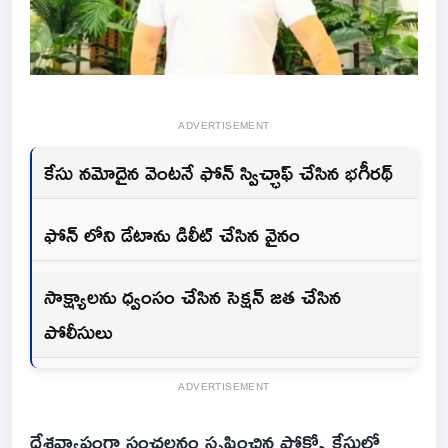
ADVERTISEMENT
కేసు నమోదైన వెంటనే ఫోన్ స్విచ్ఛాఫ్ చేసిన భగీరథ్
ఫోన్ లోని డేటాను డిలీట్ చేసిన వైనం
సాక్ష్యాలను ధ్వంసం చేసిన సెక్షన్ జత చేసిన
పోలీసులు
ADVERTISEMENT
దేశవ్యాప్తంగా సంచలనం సృష్టించిన పోక్సో కేసులో