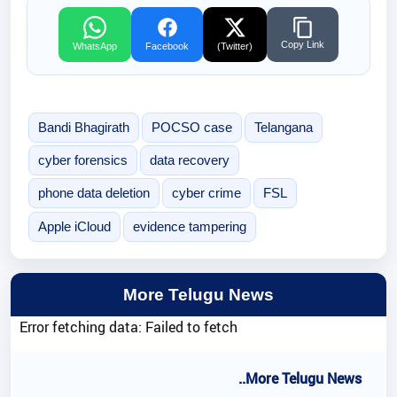
Copy Link
WhatsApp
Facebook
(Twitter)
Bandi Bhagirath
POCSO case
Telangana
cyber forensics
data recovery
phone data deletion
cyber crime
FSL
Apple iCloud
evidence tampering
More Telugu News
Error fetching data: Failed to fetch
..More Telugu News