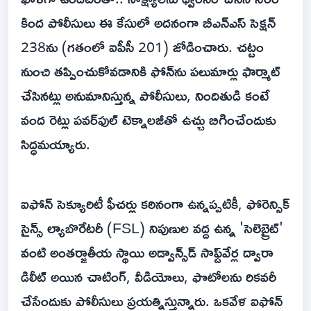
కింద పోలీసులు ఈ కేసులో అదనంగా బీఎన్ఎస్ సెక్షన్
238ను (గతంలో ఐపీసీ 201) జోడించారు. చట్టం
నుంచి తప్పించుకోవడానికి ఫోన్‌ను పలుమార్లు ఫార్మాట్
చేసినట్లు అనుమానిస్తున్న పోలీసులు, నిందితుడి కంటే
వంద రెట్లు పవర్‌ఫుల్ టెక్నాలజీతో ఉచ్చు బిగించేందుకు
సిద్ధమయ్యారు.
ఐఫోన్ సెక్యూరిటీ ఫీచర్లు కఠినంగా ఉన్నప్పటికీ, ఫోరెన్సిక్
సైన్స్ ల్యాబొరేటరీ (FSL) నిపుణుల వద్ద ఉన్న 'సెలెబ్రైట్'
వంటి అంతర్జాతీయ స్థాయి అడ్వాన్స్‌డ్ సాఫ్ట్‌వేర్ల ద్వారా
డిలీట్ అయిన చాటింగ్, వీడియోలు, ఫొటోలను రికవరీ
చేసేందుకు పోలీసులు ప్రయత్నిస్తున్నారు. ఒకవేళ ఐఫోన్