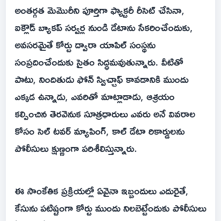
అంతర్గత మెమొరీని పూర్తిగా ఫ్యాక్టరీ రీసెట్ చేసినా,
ఐక్లౌడ్ బ్యాకప్ సర్వర్ల నుండి డేటాను సేకరించేందుకు,
అవసరమైతే కోర్టు ద్వారా యాపిల్ సంస్థను
సంప్రదించేందుకు సైతం సిద్ధమవుతున్నారు. వీటితో
పాటు, నిందితుడు ఫోన్ స్విచ్చాఫ్ కావడానికి ముందు
ఎక్కడ ఉన్నాడు, ఎవరితో మాట్లాడాడు, ఆశ్రయం
కల్పించిన తెరవెనుక సూత్రధారులు ఎవరు అనే వివరాల
కోసం సెల్ టవర్ మ్యాపింగ్, కాల్ డేటా రికార్డులను
పోలీసులు క్షుణ్ణంగా పరిశీలిస్తున్నారు.
ఈ సాంకేతిక ప్రక్రియల్లో ఏవైనా ఇబ్బందులు ఎదురైతే,
కేసును పటిష్టంగా కోర్టు ముందు నిలబెట్టేందుకు పోలీసులు