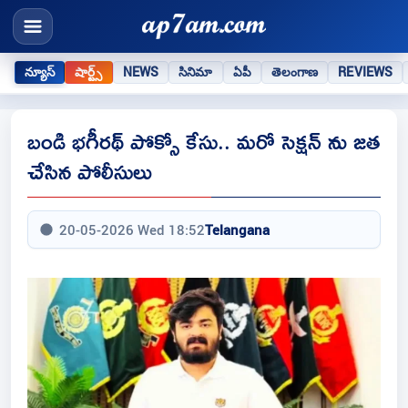
న్యూస్
షార్ట్స్
NEWS
సినిమా
ఏపీ
తెలంగాణ
REVIEWS
బండి భగీరథ్ పోక్సో కేసు.. మరో సెక్షన్ ను జత
చేసిన పోలీసులు
20-05-2026 Wed 18:52
Telangana