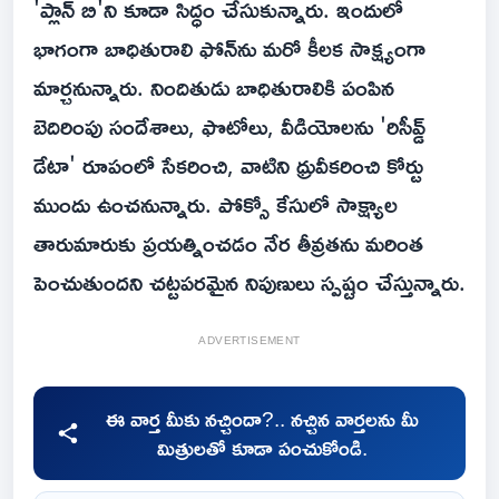
'ప్లాన్ బి'ని కూడా సిద్ధం చేసుకున్నారు. ఇందులో
భాగంగా బాధితురాలి ఫోన్‌ను మరో కీలక సాక్ష్యంగా
మార్చనున్నారు. నిందితుడు బాధితురాలికి పంపిన
బెదిరింపు సందేశాలు, ఫొటోలు, వీడియోలను 'రిసీవ్డ్
డేటా' రూపంలో సేకరించి, వాటిని ధ్రువీకరించి కోర్టు
ముందు ఉంచనున్నారు. పోక్సో కేసులో సాక్ష్యాల
తారుమారుకు ప్రయత్నించడం నేర తీవ్రతను మరింత
పెంచుతుందని చట్టపరమైన నిపుణులు స్పష్టం చేస్తున్నారు.
ADVERTISEMENT
ఈ వార్త మీకు నచ్చిందా?.. నచ్చిన వార్తలను మీ
మిత్రులతో కూడా పంచుకోండి.