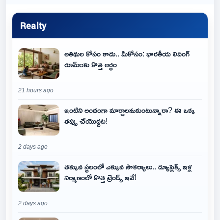
Realty
అతిథుల కోసం కాదు.. మీకోసం: భారతీయ లివింగ్
రూమ్‌లకు కొత్త అర్థం
21 hours ago
ఇంటిని అందంగా మార్చాలనుకుంటున్నారా? ఈ ఒక్క
తప్పు చేయొద్దట!
2 days ago
తక్కువ స్థలంలో ఎక్కువ సౌకర్యాలు.. డ్యూప్లెక్స్ ఇళ్ల
నిర్మాణంలో కొత్త ట్రెండ్స్ ఇవే!
2 days ago