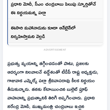
ప్రధాని మోదీ, సీఎం చంద్రబాబు పిలుపు స్ఫూర్తితోనే
ఈ నిర్ణయమన్న పల్లా
ఈసారి మహానాడును కూడా ఆన్‌లైన్‌లో
నిర్వహిస్తామని వెల్లడి
ADVERTISEMENT
ప్రభుత్వ వ్యయాన్ని తగ్గించడంతో పాటు, ప్రజలకు
ఆదర్శంగా నిలవాలనే ఉద్దేశంతో టీడీపీ రాష్ట్ర అధ్యక్షుడు,
గాజువాక ఎమ్మెల్యే పల్లా శ్రీనివాసరావు కీలక నిర్ణయం
తీసుకున్నారు. తనకు కేటాయించిన బుల్లెట్ ప్రూఫ్
వాహనాన్ని ప్రభుత్వానికి తిరిగి అప్పగించారు. ప్రధాని
నరేంద్ర మోదీ, ముఖ్యమంత్రి చంద్రబాబు ఇచ్చిన