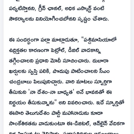
పర్యటిస్తానని, గ్రీన్ ఛానల్, అధిక ఎస్కార్ట్ వంటి
సౌకర్యాలను వినియోగించబోనని స్పష్టం చేశారు.
ఈ సందర్భంగా పల్లా మాట్లాడుతూ, "పశ్చిమాసియాలో
ఉద్రిక్తతల కారణంగా పెట్రోల్, డీజిల్ వాడకాన్ని
తగ్గించాలని ప్రధాని మోదీ సూచించారు. దుబారా
ఖర్చులకు స్వస్తి పలికి, పొదుపు పాటించాలని సీఎం
చంద్రబాబు పిలుపునిచ్చారు. వారి మాటలు స్ఫూర్తిగా
తీసుకుని 'నా దేశం-నా బాధ్యత' అనే భావనతో ఈ
నిర్ణయం తీసుకున్నాను" అని వివరించారు. ఇదే స్ఫూర్తితో
ఈసారి తెలుగుదేశం పార్టీ మహానాడును కూడా
సాంకేతికతను వాడుకుంటూ ఈ-డిజిటల్, ఆన్‌లైన్ వేదికగా
నిర్వహిస్తున్నట్లు తెలిపారు. ప్రజాప్రతినిధుల ఆడంబరాలు