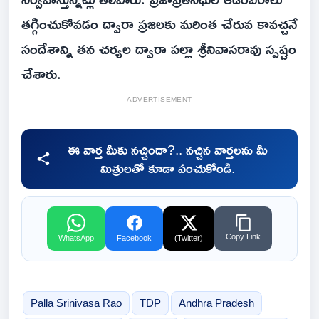
తగ్గించుకోవడం ద్వారా ప్రజలకు మరింత చేరువ కావచ్చనే
సందేశాన్ని తన చర్యల ద్వారా పల్లా శ్రీనివాసరావు స్పష్టం
చేశారు.
ADVERTISEMENT
ఈ వార్త మీకు నచ్చిందా?.. నచ్చిన వార్తలను మీ
మిత్రులతో కూడా పంచుకోండి.
Copy Link
WhatsApp
Facebook
(Twitter)
Palla Srinivasa Rao
TDP
Andhra Pradesh