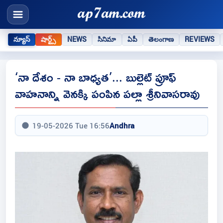
న్యూస్
షార్ట్స్
NEWS
సినిమా
ఏపీ
తెలంగాణ
REVIEWS
‘నా దేశం - నా బాధ్యత’... బుల్లెట్ ప్రూఫ్
వాహనాన్ని వెనక్కి పంపిన పల్లా శ్రీనివాసరావు
19-05-2026 Tue 16:56
Andhra