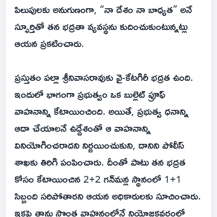
పిలుపులకు అనుగుణంగా, “నా దేశం నా బాధ్యత” అనే
స్ఫూర్తితో తన భద్రతా వ్యవస్థను కుదించుకుంటున్నట్లు
ఆయన ప్రకటించారు.
ప్రస్తుతం పల్లా శ్రీనివాసరావుకు వై-కేటగిరీ భద్రత ఉంది.
ఇందులో భాగంగా ప్రభుత్వం ఒక బుల్లెట్ ప్రూఫ్
వాహనాన్ని కేటాయించింది. అయితే, ప్రభుత్వ ధనాన్ని
ఆదా చేయాలనే ఉద్దేశంతో ఆ వాహనాన్ని
వినియోగించరాదని నిర్ణయించుకుని, దానిని పోలీస్
శాఖకు తిరిగి పంపించారు. దీంతో పాటు తన భద్రత
కోసం కేటాయించిన 2+2 గన్‌మన్ల స్థానంలో 1+1
సిబ్బంది సరిపోతారని ఆయన అధికారులకు సూచించారు.
ఇకపై తాను సొంత వాహనంలోనే నియోజకవర్గంలో