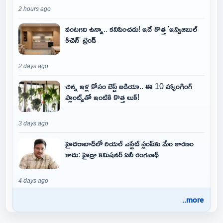
2 hours ago
వంటగది ఉన్నా.. కనిపించదు! ఇదే కొత్త 'ఇన్విజిబుల్
కిచెన్' ట్రెండ్
2 days ago
చిన్న ఇళ్ల కోసం బెస్ట్ ఐడియా.. ఈ 10 హ్యాంగింగ్
ప్లాంట్స్‌తో ఇంటికి కొత్త లుక్!
3 days ago
హైదరాబాద్‌లో రియల్ ఎస్టేట్ స్లంప్‌కు మేం కారణం
కాదు: హైడ్రా కమిషనర్ ఏవీ రంగనాథ్
4 days ago
..more