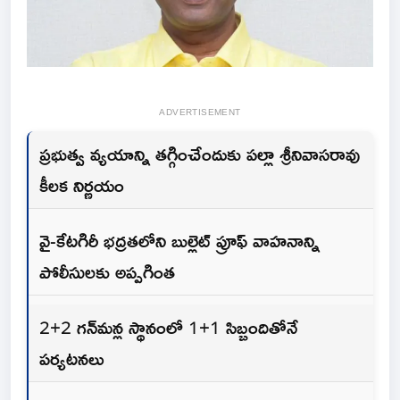
ADVERTISEMENT
ప్రభుత్వ వ్యయాన్ని తగ్గించేందుకు పల్లా శ్రీనివాసరావు
కీలక నిర్ణయం
వై-కేటగిరీ భద్రతలోని బుల్లెట్ ప్రూఫ్ వాహనాన్ని
పోలీసులకు అప్పగింత
2+2 గన్‌మన్ల స్థానంలో 1+1 సిబ్బందితోనే
పర్యటనలు