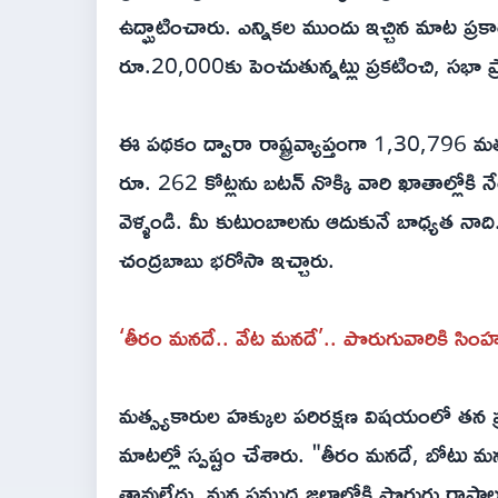
ఉద్ఘాటించారు. ఎన్నికల ముందు ఇచ్చిన మాట ప్ర
రూ.20,000కు పెంచుతున్నట్లు ప్రకటించి, సభా 
ఈ పథకం ద్వారా రాష్ట్రవ్యాప్తంగా 1,30,796 మ
రూ. 262 కోట్లను బటన్ నొక్కి వారి ఖాతాల్లోకి నే
వెళ్ళండి. మీ కుటుంబాలను ఆదుకునే బాధ్యత నాది. మ
చంద్రబాబు భరోసా ఇచ్చారు.
‘తీరం మనదే.. వేట మనదే’.. పొరుగువారికి సింహ
మత్స్యకారుల హక్కుల పరిరక్షణ విషయంలో తన ప్
మాటల్లో స్పష్టం చేశారు. "తీరం మనదే, బోటు
తావులేదు. మన సముద్ర జలాల్లోకి పొరుగు రాష్ట్రాల బో