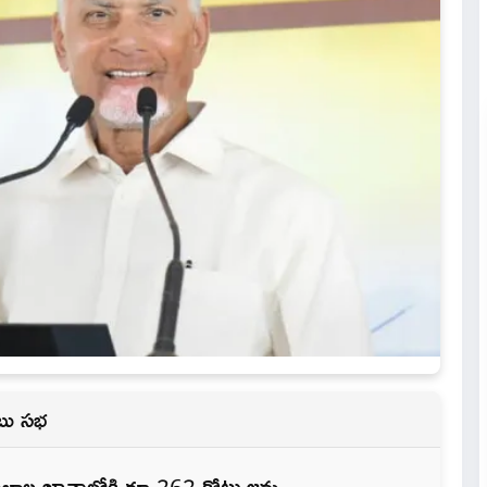
ాబు సభ
బాల ఖాతాల్లోకి రూ.262 కోట్లు జమ