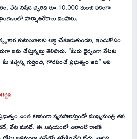
కారం, వేట నిషేధ భృతిని రూ.10,000 నుంచి ఏకంగా
ప్రాంగణంలో హర్షాతిరేకాలు నింపారు.
త్స్యకార కుటుంబాలకు లబ్ధి చేకూరుతుందని, ఇందుకోసం
రుగా జమ చేస్తున్నట్లు తెలిపారు. "మీరు ధైర్యంగా వేటకు
ీ కష్టాన్ని గుర్తించి, గౌరవించే ప్రభుత్వం ఇది" అని
గర్జన
రభుత్వం ఎంత కఠినంగా వ్యవహరిస్తుందో ముఖ్యమంత్రి తన
 మనదే, వేట మనదే. ఈ విషయంలో ఎలాంటి రాజీకి
ట్లు అక్రమంగా ప్రవేశిస్తే ఉపేక్షించేది లేదు. వారిని