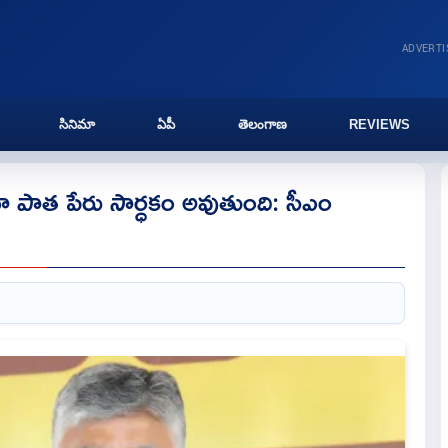
ADVERT
సినిమా
ఏపీ
తెలంగాణ
REVIEWS
ా పాత పేరు సార్ధకం అవుతుంది: సీఎం