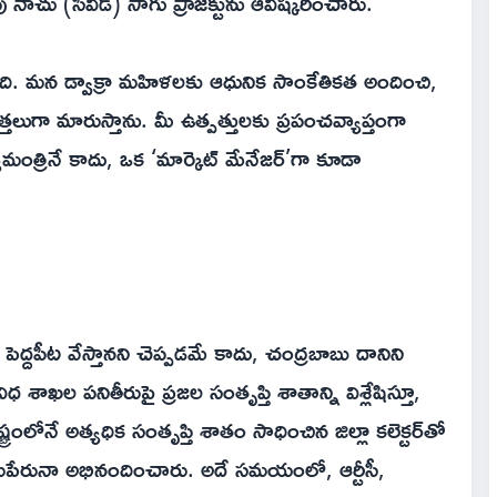
ాచు (సీవీడ్) సాగు ప్రాజెక్టును ఆవిష్కరించారు.
ది. మన డ్వాక్రా మహిళలకు ఆధునిక సాంకేతికత అందించి,
ేత్తలుగా మారుస్తాను. మీ ఉత్పత్తులకు ప్రపంచవ్యాప్తంగా
మంత్రినే కాదు, ఒక ‘మార్కెట్ మేనేజర్‌’గా కూడా
్దపీట వేస్తానని చెప్పడమే కాదు, చంద్రబాబు దానిని
ధ శాఖల పనితీరుపై ప్రజల సంతృప్తి శాతాన్ని విశ్లేషిస్తూ,
ట్రంలోనే అత్యధిక సంతృప్తి శాతం సాధించిన జిల్లా కలెక్టర్‌తో
రుపేరునా అభినందించారు. అదే సమయంలో, ఆర్టీసీ,