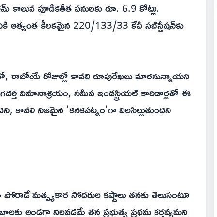
ామ్ కాలువ పూడికతీత పనులకు రూ. 6.9 కోట్లు.
ానికి అత్యంత కీలకమైన 220/133/33 కేవీ సబ్‌స్టేషన్‌కు
, రాబోయే రోజుల్లో కావలి రూపురేఖలు మారనున్నాయని
దగదర్తి విమానాశ్రయం, సమీప ఇండస్ట్రియల్ కారిడార్లతో ఈ
ని, కావలి నిజమైన 'కనకపట్నం'గా విలసిల్లుతుందని
్యం పోరాడే మత్స్యకార సోదరుల కష్టాలు తనకు తెలుసంటూ
ంబాలకు అండగా నిలవడమే తన ప్రభుత్వ ప్రథమ కర్తవ్యమని