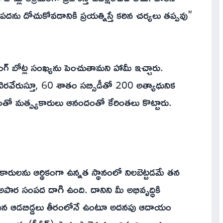
ు దోచుకోవడానికి ప్రయత్నిస్తే కఠిన చర్యలు తప్పవు"
లింగ్ బోట్ల సంఖ్యను పెంచుతామని హామీ ఇచ్చారు.
రవేరుస్తూ, 60 శాతం సబ్సిడీతో 200 అత్యాధునిక
ంచడంతో మత్స్యకారులు ఆనందంతో కేరింతలు కొట్టారు.
ారులను ఆర్థికంగా ఉన్నత స్థానంలో నిలబెట్టడమే తన
 అపార సంపద దాగి ఉంది. దానిని మీ అభివృద్ధికి
ే, మన ఆడబిడ్డలు తీరంలోనే ఉంటూ అదనపు ఆదాయం