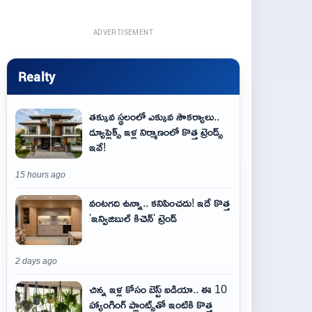
ADVERTISEMENT
Realty
తక్కువ స్థలంలో ఎక్కువ సౌకర్యాలు..
డ్యూప్లెక్స్ ఇళ్ల నిర్మాణంలో కొత్త ట్రెండ్స్
ఇవే!
15 hours ago
వంటగది ఉన్నా.. కనిపించదు! ఇదే కొత్త
'ఇన్విజిబుల్ కిచెన్' ట్రెండ్
2 days ago
చిన్న ఇళ్ల కోసం బెస్ట్ ఐడియా.. ఈ 10
హ్యాంగింగ్ ప్లాంట్స్‌తో ఇంటికి కొత్త