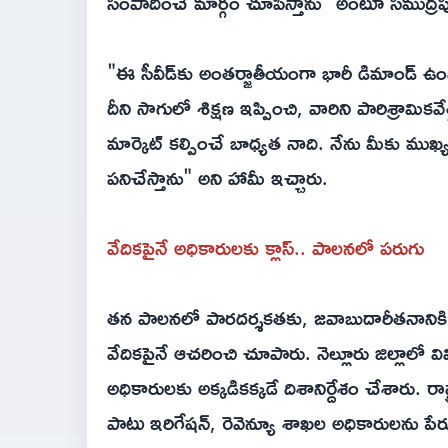
సంపాదించే మార్గం చూపిస్తాను" అంటూ సముద్రపు న
"ఈ సీవీడ్‌కు అంతర్జాతీయంగా భారీ డిమాండ్ ఉం
దీని సాగులో శిక్షణ ఇప్పించి, వారిని పారిశ్రామికవ
మార్కెట్ కల్పించే బాధ్యత నాది. నేను మీకు ముఖ్య
పనిచేస్తాను" అని హామీ ఇచ్చారు.
వేదికపైనే అధికారులకు క్లాస్.. పాలనలో పరుగు
తన పాలనలో పారదర్శకతకు, జవాబుదారీతనానికి పెద
వేదికపైనే ఆచరించి చూపారు. నెల్లూరు జిల్లాలో వివి
అధికారులకు అక్కడికక్కడే దిశానిర్దేశం చేశారు. రాష్
పాటు ఇరిగేషన్, రెవెన్యూ శాఖల అధికారులను పే