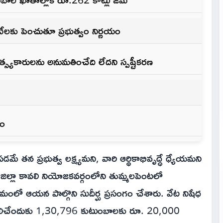
ేలకు పెంచుతూ ప్రభుత్వం నిర్ణయం
్స్యకారులను అనుమతించేది లేదని స్పష్టీకరణ
ఎం
ంపడమే తన ప్రభుత్వ లక్ష్యమని, వారి ఆర్థికాభివృద్ధే ధ్యేయమని
రు జిల్లా కావలి నియోజకవర్గంలోని తుమ్మలపెంటలో
మంలో ఆయన పాల్గొని సుదీర్ఘ ప్రసంగం చేశారు. వేట నిషేధ
లిచేందుకు 1,30,796 కుటుంబాలకు రూ. 20,000