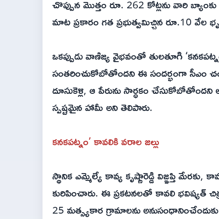
చొప్పున మొత్తం రూ. 262 కోట్లను వారి బ్యాంకు ఖా
మాట ప్రకారం గత ప్రభుత్వమిచ్చిన రూ.10 వేల భృ
ఒకప్పుడు వాణిజ్య వైభవంతో తులతూగి ‘కనకపట్నం’గ
సంతరించుకోబోతోందని ఈ సందర్భంగా సీఎం చంద్
దూసుకెళ్లి, ఆ పేరును సార్ధకం చేసుకోబోతోందని
స్పష్టమైన హామీ అని తెలిపారు.
కనకపట్నం’ కావలికి వరాల జల్లు
స్థానిక ఎమ్మెల్యే కావ్య కృష్ణారెడ్డి విజ్ఞప్తి మేరక
కురిపించారు. ఈ ప్రకటనలతో కావలి భవిష్యత్ చిత్ర
25 మత్స్యకార గ్రామాలను అనుసంధానించేందుకు ర