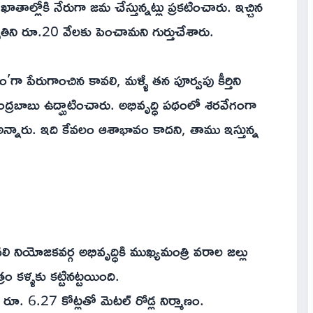
తాల్లోకి నేరుగా జమ చేస్తున్నట్లు ప్రకటించారు. ఇచ్చిన
తిని రూ.20 వేలకు పెంచామని గుర్తుచేశారు.
ా పేరుగాంచిన కావలి, మళ్ళీ తన పూర్వపు కీర్తిని
రబాబు ఉద్ఘాటించారు. అభివృద్ధి పథంలో శరవేగంగా
 అన్నారు. ఇది కేవలం ఆశాభావం కాదని, తాము ఇస్తున్న
ు, కావలి నియోజకవర్గ అభివృద్ధికి ముఖ్యమంత్రి వరాల జల్లు
ం కళ్ళకు కట్టినట్టయింది.
ూ. 6.27 కోట్లతో మెటల్ రోడ్ల నిర్మాణం.