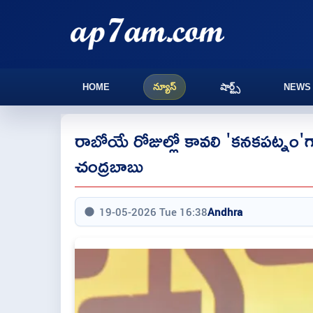
HOME
న్యూస్
షార్ట్స్
NEWS
రాబోయే రోజుల్లో కావలి 'కనకపట్నం'గ
చంద్రబాబు
19-05-2026 Tue 16:38
Andhra