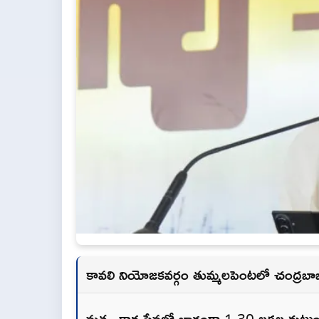
కావలి నియోజకవర్గం తుమ్మలపెంటలో చంద్రబ
మత్స్యకార సేవలో భాగంగా 1.30 లక్షల కుటుం