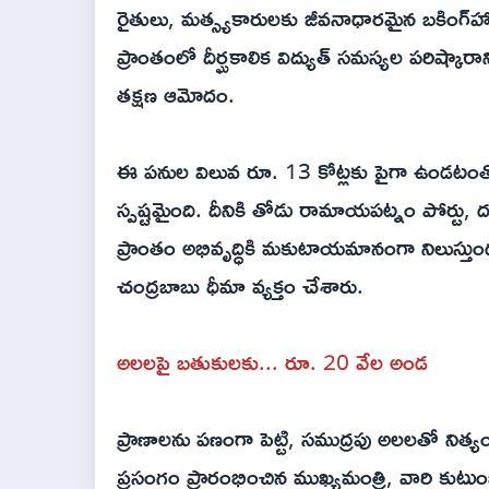
రైతులు, మత్స్యకారులకు జీవనాధారమైన బకింగ్‌హ
ప్రాంతంలో దీర్ఘకాలిక విద్యుత్ సమస్యల పరిష్కార
తక్షణ ఆమోదం.
ఈ పనుల విలువ రూ. 13 కోట్లకు పైగా ఉండటంతో
స్పష్టమైంది. దీనికి తోడు రామాయపట్నం పోర్టు, 
ప్రాంతం అభివృద్ధికి మకుటాయమానంగా నిలుస్తుంద
చంద్రబాబు ధీమా వ్యక్తం చేశారు.
అలలపై బతుకులకు... రూ. 20 వేల అండ
ప్రాణాలను పణంగా పెట్టి, సముద్రపు అలలతో నిత
ప్రసంగం ప్రారంభించిన ముఖ్యమంత్రి, వారి కుటు