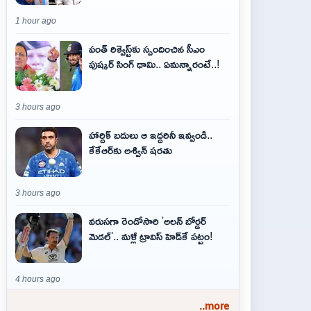
1 hour ago
పంత్ రిక్వెస్ట్‌కు స్పందించిన సీఎం
పుష్కర్ సింగ్ ధామి.. ఏమ‌న్నారంటే..!
3 hours ago
హార్దిక్ బదులు ఆ ఇద్దరినీ ఇవ్వండి..
కేకేఆర్‌కు అశ్విన్ షరతు
3 hours ago
వరుసగా రెండోసారి 'అలన్ బోర్డర్
మెడల్'.. మళ్లీ ట్రావిస్ హెడ్‌కే పట్టం!
4 hours ago
..more