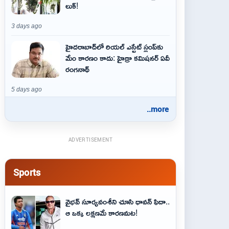
లుక్!
3 days ago
హైదరాబాద్‌లో రియల్ ఎస్టేట్ స్లంప్‌కు
మేం కారణం కాదు: హైడ్రా కమిషనర్ ఏవీ
రంగనాథ్
5 days ago
..more
ADVERTISEMENT
Sports
వైభవ్‌ సూర్యవంశీని చూసి ధావన్‌ ఫిదా..
ఆ ఒక్క లక్షణమే కారణమట!