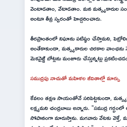
వెంటాడతాం, వేటాడతాం. మన మత్స్యకారుల సంపదన
అంటూ తీవ్ర స్వరంతో హెచ్చరించారు.
తీరప్రాంతంలో నిఘాను పటిష్ఠం చేస్తామని, పెట్రో
అంతేకాకుండా, మత్స్యకారుల చిరకాల వాంఛను నె
మెకనైజ్డ్ బోట్లను మంజూరు చేస్తున్నట్లు ప్రకటి
సముద్రపు నాచుతో మహిళల జీవితాల్లో మార్పు
కేవలం తక్షణ సాయంతోనే సరిపెట్టకుండా, మత్స్యక
లక్ష్యమని చంద్రబాబు అన్నారు. "సముద్ర గర్భంలో
సోపానంగా మారుస్తాను. మగవారు వేటకు వెళ్త