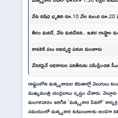
వేట నిషేధ భృతిని రూ.10 వేల నుంచి రూ.20 వ
తీరం మనదే, వేట మనదేనని.. ఇతర రాష్ట్రాల మత
కావలికి పలు అభివృద్ధి పనుల మంజూరు
వేదికపైనే అధికారుల పనితీరును సమీక్షించిన సీ
రాష్ట్రంలోని మత్స్యకారుల జీవితాల్లో వెలుగులు ని
ముఖ్యమంత్రి చంద్రబాబు స్పష్టం చేశారు. నెల్లూ
మంగళవారం జరిగిన 'మత్స్యకార సేవలో' కార్యక్ర
సమయంలో మత్స్యకార కుటుంబాలకు అండగా ని