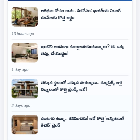
అతిథుల కోసం కాదు.. మీకోసం: భారతీయ లివింగ్
రూమ్‌లకు కొత్త అర్థం
13 hours ago
ఇంటిని అందంగా మార్చాలనుకుంటున్నారా? ఈ ఒక్క
తప్పు చేయొద్దట!
1 day ago
తక్కువ స్థలంలో ఎక్కువ సౌకర్యాలు.. డ్యూప్లెక్స్ ఇళ్ల
నిర్మాణంలో కొత్త ట్రెండ్స్ ఇవే!
2 days ago
వంటగది ఉన్నా.. కనిపించదు! ఇదే కొత్త 'ఇన్విజిబుల్
కిచెన్' ట్రెండ్