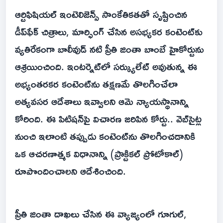
ఆర్టిఫిషియల్ ఇంటెలిజెన్స్ సాంకేతికతతో సృష్టించిన
డీప్‌ఫేక్ చిత్రాలు, మార్ఫింగ్ చేసిన అసభ్యకర కంటెంట్‌కు
వ్యతిరేకంగా బాలీవుడ్ నటి ప్రీతి జింతా బాంబే హైకోర్టును
ఆశ్రయించింది. ఇంటర్నెట్‌లో సర్క్యులేట్ అవుతున్న ఈ
అభ్యంతరకర కంటెంట్‌ను తక్షణమే తొలగించేలా
అత్యవసర ఆదేశాలు ఇవ్వాలని ఆమె న్యాయస్థానాన్ని
కోరింది. ఈ పిటిషన్‌పై విచారణ జరిపిన కోర్టు.. వెబ్‌సైట్ల
నుంచి ఇలాంటి తప్పుడు కంటెంట్‌ను తొలగించడానికి
ఒక ఆచరణాత్మక విధానాన్ని (ప్రాక్టికల్ ప్రోటోకాల్‌)
రూపొందించాలని ఆదేశించింది.
ప్రీతి జింతా దాఖలు చేసిన ఈ వ్యాజ్యంలో గూగుల్,