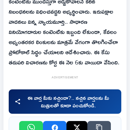
కంటెంట్‌ను ముందస్తుగా అడ్డుకోవాలనే కఠిన
నిబంధనలను విధించవద్దని అభ్యర్థించారు. ఇరుపక్షాల
వాదనలు విన్న న్యాయమూర్తి.. సాధారణ
వినియోగదారుల కంటెంట్‌కు ఇబ్బంది లేకుండా, కేవలం
అభ్యంతరకర లింకులను మాత్రమే వేగంగా తొలగించేలా
ప్రోటోకాల్ సిద్ధం చేయాలని ఆదేశించారు. ఈ కేసు
తదుపరి విచారణను కోర్ట ఈ నెల 6కు వాయిదా వేసింది.
ADVERTISEMENT
ఈ వార్త మీకు నచ్చిందా?.. నచ్చిన వార్తలను మీ
మిత్రులతో కూడా పంచుకోండి.