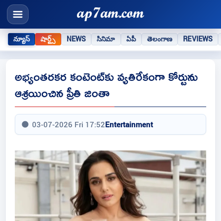
న్యూస్
షార్ట్స్
NEWS
సినిమా
ఏపీ
తెలంగాణ
REVIEWS
అభ్యంతరకర కంటెంట్‌కు వ్యతిరేకంగా కోర్టును
ఆశ్రయించిన ప్రీతి జింతా
03-07-2026 Fri 17:52
Entertainment