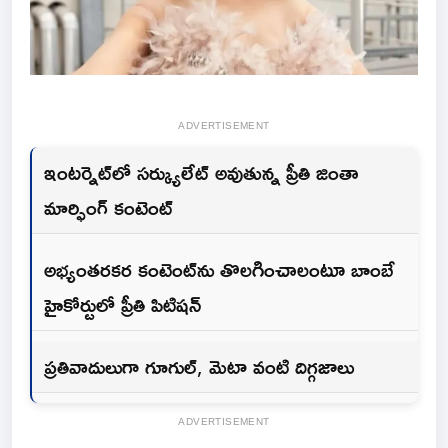
ADVERTISEMENT
ఇంటర్నెట్‌లో సర్క్యులేట్ అవుతున్న ప్రీతి జింతా
మార్ఫింగ్ కంటెంట్
అభ్యంతరకర కంటెంట్‌ను తొలగించాలంటూ బాంబే
హైకోర్టులో ప్రీతి పిటిషన్
ప్రతివాదులుగా గూగుల్, మెటా వంటి దిగ్గజాలు
ADVERTISEMENT