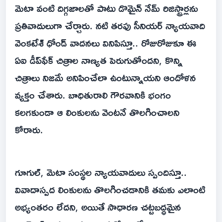
మెటా వంటి దిగ్గజాలతో పాటు డొమైన్ నేమ్ రిజిస్ట్రార్లను
ప్రతివాదులుగా చేర్చారు. నటి తరఫు సీనియర్ న్యాయవాది
వెంకటేశ్ ధోండ్ వాదనలు వినిపిస్తూ.. రోజురోజుకూ ఈ
ఏఐ డీప్‌ఫేక్ చిత్రాల నాణ్యత పెరుగుతోందని, కొన్ని
చిత్రాలు నిజమే అనిపించేలా ఉంటున్నాయని ఆందోళన
వ్యక్తం చేశారు. బాధితురాలి గౌరవానికి భంగం
కలగకుండా ఆ లింకులను వెంటనే తొలగించాలని
కోరారు.
గూగుల్, మెటా సంస్థల న్యాయవాదులు స్పందిస్తూ..
వివాదాస్పద లింకులను తొలగించడానికి తమకు ఎలాంటి
అభ్యంతరం లేదని, అయితే సాధారణ చట్టబద్ధమైన