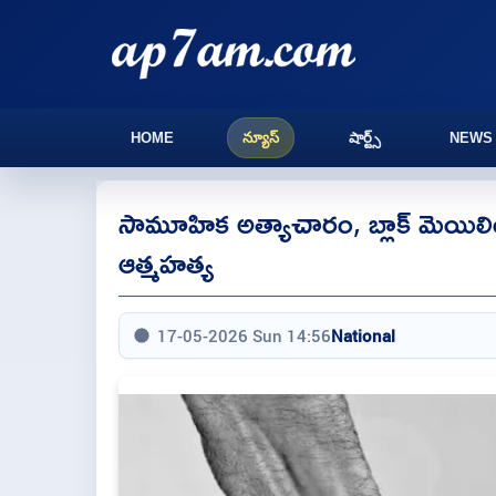
HOME
న్యూస్
షార్ట్స్
NEWS
సామూహిక అత్యాచారం, బ్లాక్ మెయిలింగ
ఆత్మహత్య
17-05-2026 Sun 14:56
National