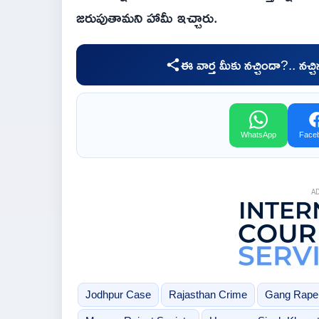
జరుపుతామని హామీ ఇచ్చారు.
ఈ వార్త మీకు నచ్చిందా?.. నచ్
WhatsApp
Face
A
Jodhpur Case
Rajasthan Crime
Gang Rape