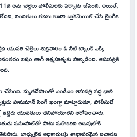
1న ఆమె చెల్లెలు పోలీసులకు ఫిర్యాదు చేసింది. అయితే,
ేదని, నిందితులు తనను కూడా బ్లాక్‌మెయిల్ చేసి లైంగిక
యువతి చెల్లెలు శుక్రవారం ఓ నీటి ట్యాంక్ ఎక్కి
 అనంతరం విషం తాగి ఆత్మహత్యకు పాల్పడింది. ఆసుపత్రికి
ింది.
తం చేసింది. మృతదేహంతో ఎండీఎం ఆసుపత్రి వద్ద భారీ
్యక్షుడు హనుమాన్ సింగ్ ఖంగ్టా మాట్లాడుతూ, పోలీసులే
ం వల్లే ఇద్దరు యువతులు చనిపోయారని ఆరోపించారు.
 నిందితుడు మహిపాల్‌తో పాటు మరొకరిని అదుపులోకి
ని తెలిపారు. బాధ్యులైన అధికారులపై శాఖాపరమైన విచారణ