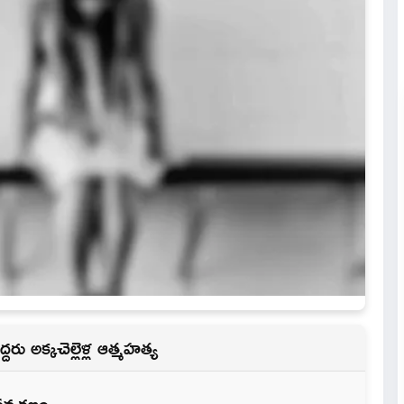
ద్దరు అక్కచెల్లెళ్ల ఆత్మహత్య
లవన్మరణం