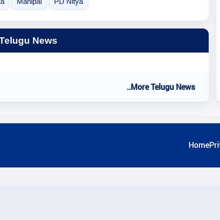
ta
Mahipal
PD Nitya
 Telugu News
..More Telugu News
Home
Pri