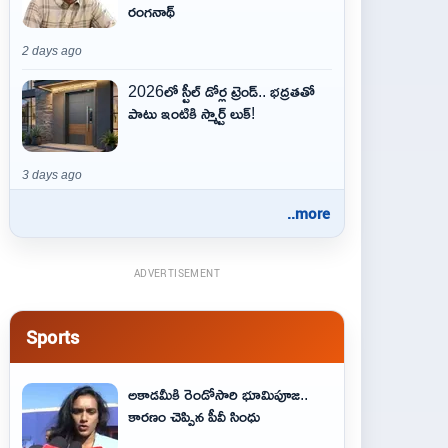
రంగనాథ్
2 days ago
2026లో స్టీల్ డోర్ల ట్రెండ్.. భద్రతతో
పాటు ఇంటికి స్మార్ట్ లుక్!
3 days ago
..more
ADVERTISEMENT
Sports
అకాడమీకి రెండోసారి భూమిపూజ..
కారణం చెప్పిన పీవీ సింధు