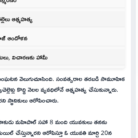
లెలు ఆత్మహత్య
మాజ్ ఆందోళన
ీసులు, విచారణకు హామీ
మైన సంఘటన వెలుగుచూసింది. సంవత్సరాల తరబడి సామూహిక
చెల్లెళ్లు కొద్ది నెలల వ్యవధిలోనే ఆత్మహత్య చేసుకున్నారు.
యారని స్థానికులు ఆరోపించారు.
 నిర్వాహకుడు మహిపాల్ సహా 8 మంది యువకులు తనను
ాక్‌మెయిల్ చేస్తున్నారని ఆరోపిస్తూ ఓ యువతి మార్చి 20న