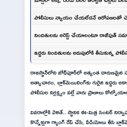
పోలీసులు న్యాయం చేయలేదనే ఆరోపణలతో చెల్
నిందితులను అరెస్ట్ చేయాలంటూ రాజ్‌పుత్ స
ఇద్దరు నిందితులను అదుపులోకి తీసుకున్న పోల
రాజస్థాన్‌లోని జోధ్‌పూర్‌లో అత్యంత దారుణ
అత్యాచారం, బ్లాక్‌మెయిలింగ్‌కు గురైన ఇద్దరు అక్కా
పోలీసుల నిర్లక్ష్యం వల్లే వారు ప్రాణాలు కోల్పో
వివరాల్లోకి వెళితే.. స్థానిక ఈ-మిత్ర సెంటర్
కొన్నేళ్లుగా గ్యాంగ్ రేప్ చేసి, వీడియోలు తీసి బ్ల