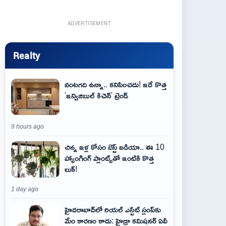
ADVERTISEMENT
Realty
వంటగది ఉన్నా.. కనిపించదు! ఇదే కొత్త
'ఇన్విజిబుల్ కిచెన్' ట్రెండ్
9 hours ago
చిన్న ఇళ్ల కోసం బెస్ట్ ఐడియా.. ఈ 10
హ్యాంగింగ్ ప్లాంట్స్‌తో ఇంటికి కొత్త
లుక్!
1 day ago
హైదరాబాద్‌లో రియల్ ఎస్టేట్ స్లంప్‌కు
మేం కారణం కాదు: హైడ్రా కమిషనర్ ఏవీ