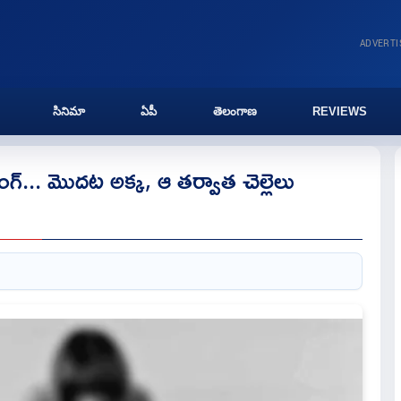
ADVERT
సినిమా
ఏపీ
తెలంగాణ
REVIEWS
్... మొదట అక్క, ఆ తర్వాత చెల్లెలు