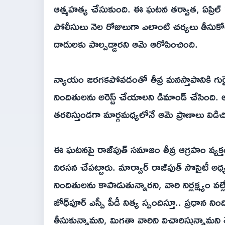
ఆత్మహత్య చేసుకుంది. ఈ ఘటన తర్వాత, ఏప్రిల్ 1
పోలీసులు నెల రోజులుగా ఎలాంటి చర్యలు తీసుకోల
దాడులకు పాల్పడ్డారని ఆమె ఆరోపించింది.
న్యాయం జరగకపోవడంతో తీవ్ర మనస్తాపానికి గురైన 
నిందితులను అరెస్ట్ చేయాలని డిమాండ్ చేసింది.
తరలిస్తుండగా మార్గమధ్యలోనే ఆమె ప్రాణాలు విడిచ
ఈ ఘటనపై రాజ్‌పుత్ సమాజం తీవ్ర ఆగ్రహం వ్యక్
నిరసన చేపట్టారు. మార్వార్ రాజ్‌పుత్ సొసైటీ అధ
నిందితులను కాపాడుతున్నారని, వారి నిర్లక్ష్య
జోధ్‌పూర్ ఎస్పీ పీడీ నిత్య స్పందిస్తూ.. ప్రధాన
తీసుకున్నామని, మిగతా వారిని విచారిస్తున్నామ