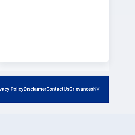
vacy Policy
Disclaimer
ContactUs
Grievances
NV