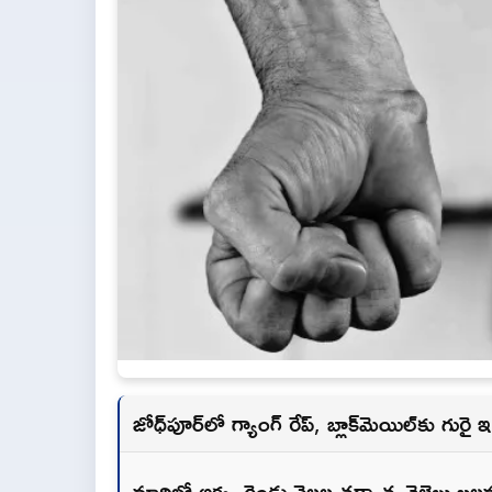
జోధ్‌పూర్‌లో గ్యాంగ్ రేప్, బ్లాక్‌మెయిల్‌కు గురై ఇ
మార్చిలో అక్క, రెండు నెలల తర్వాత చెల్లెలు బ