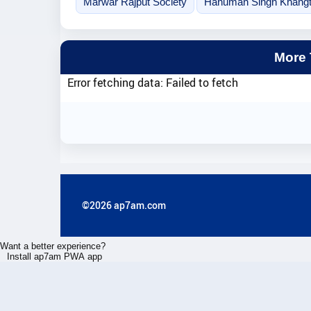
Marwar Rajput Society
Hanuman Singh Khang
More
Error fetching data: Failed to fetch
©2026 ap7am.com
Want a better experience?
Install ap7am PWA app