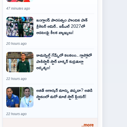
47 minutes ago
ఇంగ్లాండ్ పౌరసత్వం పొందిన పాక్
క్రికెటర్ ఆమిర్.. ఐపీఎల్ 2027లో
ఆడటంపై కీలక వ్యాఖ్యలు!
20 hours ago
కామన్వెల్త్ గేమ్స్‌లో కలకలం.. గ్లాస్గోలో
పాకిస్థాన్ స్టార్ బాక్సర్ కుద్రతుల్లా
అదృశ్యం!
22 hours ago
అజిత్‌ అగార్కర్‌ మార్పు తప్పదా? అతడి
స్థానంలో మరో మాజీ స్టార్‌ ప్లేయర్‌!
22 hours ago
..more