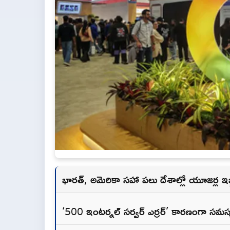
భారత్, అమెరికా సహా పలు దేశాల్లో యూజర్ల ఇబ
‘500 ఇంటర్నల్ సర్వర్ ఎర్రర్’ కారణంగా సమస