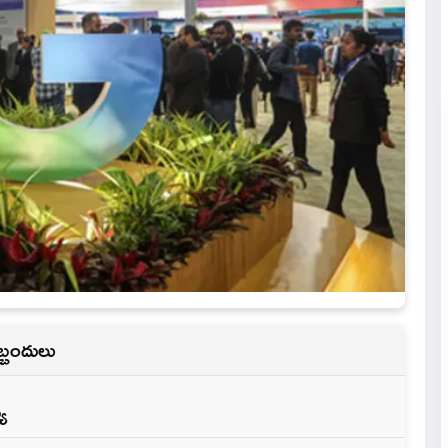
్బందులు
్య