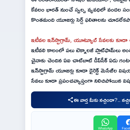
కేవలం భారత్ నుంచే స్వల్ప వ్యవధిలో వందల స
కొంతమంది యూజర్లు సెర్చ్ ఫలితాలను చూడలేక
ఇటీవల ఇన్‌స్టాగ్రామ్, యూట్యూబ్ సేవలకు క
ఇటీవలి కాలంలో పలు టెక్నాలజీ ప్లాట్‌ఫామ్‌ల
చైనాకు చెందిన ఏఐ చాట్‌బాట్ డీప్‌సీక్ ఏడు గంట
ఇన్‌స్టాగ్రామ్ యూజర్లు కూడా డైరెక్ట్ మెసేజ్‌ల
సేవలు కూడా ప్రపంచవ్యాప్తంగా నిలిచిపోయిన వి
ఈ వార్త మీకు నచ్చిందా?.. నచ్
WhatsApp
Face