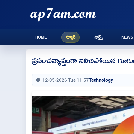
HOME
న్యూస్
షార్ట్స్
NEWS
ప్రపంచవ్యాప్తంగా నిలిచిపోయిన గూగుల్
12-05-2026 Tue 11:57
Technology