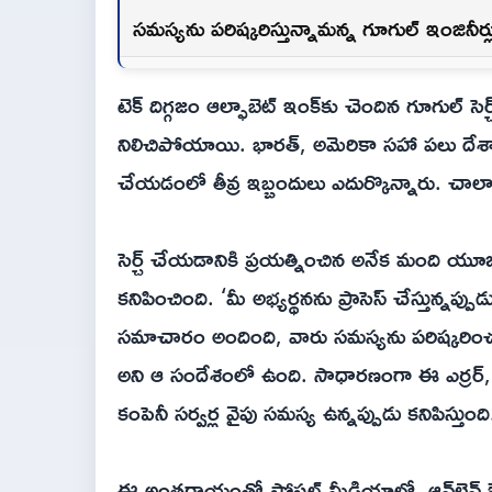
సమస్యను పరిష్కరిస్తున్నామన్న గూగుల్ ఇంజినీర్ల
టెక్ దిగ్గజం ఆల్ఫాబెట్ ఇంక్‌కు చెందిన గూగుల్
నిలిచిపోయాయి. భారత్, అమెరికా సహా పలు దేశాల్ల
చేయడంలో తీవ్ర ఇబ్బందులు ఎదుర్కొన్నారు. చాలామం
సెర్చ్ చేయడానికి ప్రయత్నించిన అనేక మంది యూజర
కనిపించింది. ‘మీ అభ్యర్థనను ప్రాసెస్ చేస్తున్నప్ప
సమాచారం అందింది, వారు సమస్యను పరిష్కరించడాన
అని ఆ సందేశంలో ఉంది. సాధారణంగా ఈ ఎర్రర్, యూ
కంపెనీ సర్వర్ల వైపు సమస్య ఉన్నప్పుడు కనిపిస్తుంది
ఈ అంతరాయంతో సోషల్ మీడియాలో, ఆన్‌లైన్ ఔటేజ్-ట్