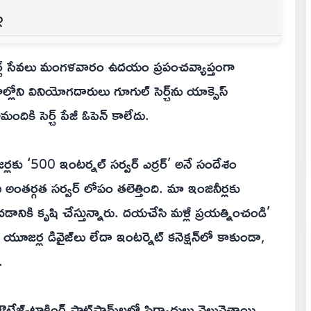
ు
 సెర్చ్ సేవలు మంగళవారం ఉదయం ప్రపంచవ్యాప్తంగా
ోని వినియోగదారులు గూగుల్ సెర్చ్‌ను యాక్సెస్
దికి సెర్చ్ పేజీ ఓపెన్ కాలేదు.
్లకు ‘500 ఇంటర్నల్ సర్వర్ ఎర్రర్’ అనే సందేశం
ుడు అంతర్గత సర్వర్ లోపం తలెత్తింది. మా ఇంజినీర్లకు
ికి కృషి చేస్తున్నారు. దయచేసి మళ్లీ ప్రయత్నించండి’
జర్ల డివైజ్‌లు లేదా ఇంటర్నెట్ కనెక్షన్‌లో కాకుండా,
.
రాకింగ్ ప్లాట్‌ఫామ్‌లలో ఫిర్యాదులు వెల్లువెత్తాయి.