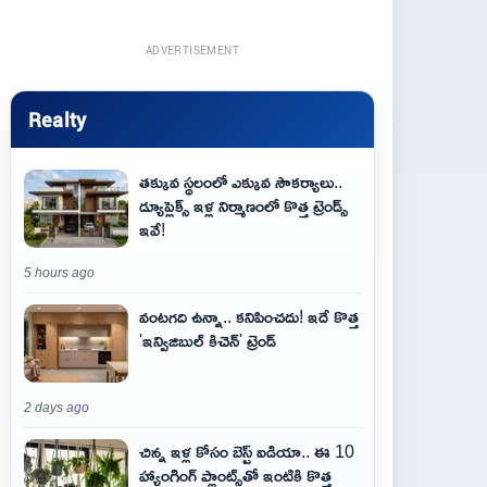
ADVERTISEMENT
Realty
తక్కువ స్థలంలో ఎక్కువ సౌకర్యాలు..
డ్యూప్లెక్స్ ఇళ్ల నిర్మాణంలో కొత్త ట్రెండ్స్
ఇవే!
5 hours ago
వంటగది ఉన్నా.. కనిపించదు! ఇదే కొత్త
'ఇన్విజిబుల్ కిచెన్' ట్రెండ్
2 days ago
చిన్న ఇళ్ల కోసం బెస్ట్ ఐడియా.. ఈ 10
హ్యాంగింగ్ ప్లాంట్స్‌తో ఇంటికి కొత్త