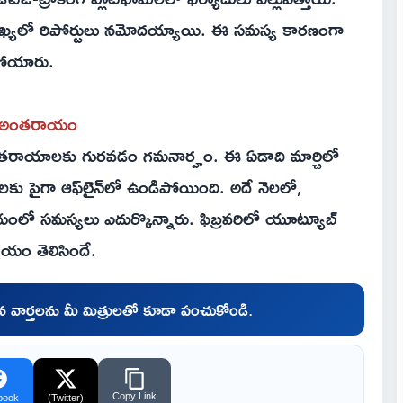
ంఖ్యలో రిపోర్టులు నమోదయ్యాయి. ఈ సమస్య కారణంగా
పోయారు.
ూడా అంతరాయం
ు అంతరాయాలకు గురవడం గమనార్హం. ఈ ఏడాది మార్చిలో
లకు పైగా ఆఫ్‌లైన్‌లో ఉండిపోయింది. అదే నెలలో,
 విషయంలో సమస్యలు ఎదుర్కొన్నారు. ఫిబ్రవరిలో యూట్యూబ్
షయం తెలిసిందే.
చిన వార్తలను మీ మిత్రులతో కూడా పంచుకోండి.
Copy Link
book
(Twitter)