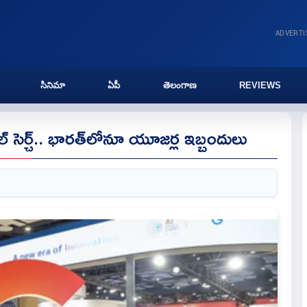
ADVERT
సినిమా
ఏపీ
తెలంగాణ
REVIEWS
 సెర్చ్.. భారత్‌లోనూ యూజర్ల ఇబ్బందులు