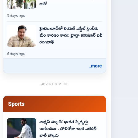
లుక్!
3 days ago
హైదరాబాద్‌లో రియల్ ఎస్టేట్ స్లంప్‌కు
మేం కారణం కాదు: హైడ్రా కమిషనర్ ఏవీ
రంగనాథ్
4 days ago
..more
ADVERTISEMENT
Sports
వార్మప్ మ్యాచ్: భారత స్పిన్నర్లు
రాణించినా.. తొలిరోజు లంక ఎలెవన్
భారీ స్కోరు