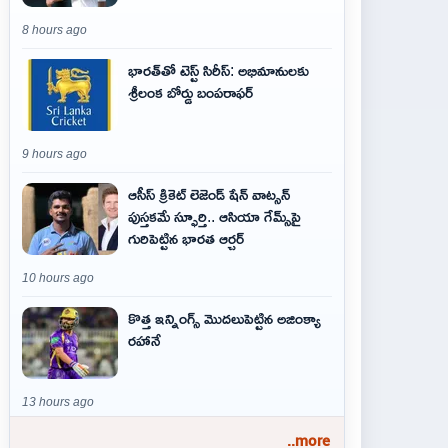
8 hours ago
భారత్‌తో టెస్ట్ సిరీస్: అభిమానులకు
శ్రీలంక బోర్డు బంపరాఫర్
9 hours ago
ఆసీస్ క్రికెట్ లెజెండ్ షేన్ వాట్సన్
పుస్తకమే స్ఫూర్తి.. ఆసియా గేమ్స్‌పై
గురిపెట్టిన భారత ఆర్చర్
10 hours ago
కొత్త ఇన్నింగ్స్ మొదలుపెట్టిన అజింక్యా
రహానే
13 hours ago
..more