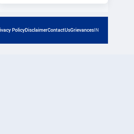
ivacy Policy
Disclaimer
ContactUs
Grievances
IN