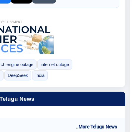
DVERTISEMENT
rch engine outage
internet outage
m
DeepSeek
India
 Telugu News
..More Telugu News