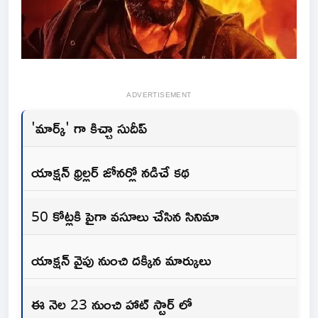
ADVERTISEMENT
'మార్క్' గా కిచ్చా సుదీప్
యాక్షన్ థ్రిల్లర్ జోనర్లో నడిచే కథ
50 కోట్లకి పైగా వసూలు చేసిన సినిమా
యాక్షన్ వైపు నుంచి దక్కిన మార్కులు
ఈ నెల 23 నుంచి హాట్ స్టార్ లో