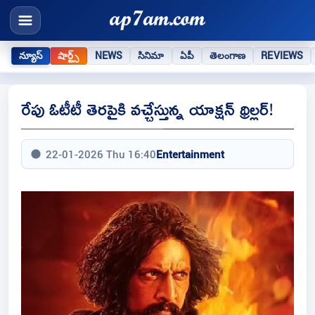
న్యూస్
షార్ట్స్
NEWS
సినిమా
ఏపీ
తెలంగాణ
REVIEWS
రేపు ఓటీటీ తెరపైకి వచ్చేస్తున్న యాక్షన్ థ్రిల్లర్!
22-01-2026 Thu 16:40
Entertainment