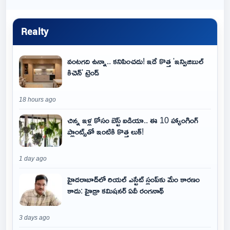
Realty
వంటగది ఉన్నా.. కనిపించదు! ఇదే కొత్త 'ఇన్విజిబుల్
కిచెన్' ట్రెండ్
18 hours ago
చిన్న ఇళ్ల కోసం బెస్ట్ ఐడియా.. ఈ 10 హ్యాంగింగ్
ప్లాంట్స్‌తో ఇంటికి కొత్త లుక్!
1 day ago
హైదరాబాద్‌లో రియల్ ఎస్టేట్ స్లంప్‌కు మేం కారణం
కాదు: హైడ్రా కమిషనర్ ఏవీ రంగనాథ్
3 days ago