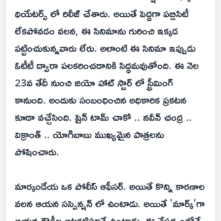
థియేటర్స్ లో రిలీజ్ చేశారు. అయితే పెద్దగా పబ్లిసిటీ
లేకపోవడం వలన, ఈ సినిమాను గురించి ఇక్కడ
పట్టించుకున్నవారు లేరు. అలాంటి ఈ సినిమా ఇప్పుడు
ఓటీటీ ద్వారా పలకరించడానికి సిద్ధమవుతోంది. ఈ నెల
23వ తేదీ నుంచి జియో హాట్ స్టార్ లో స్ట్రీమింగ్
కానుంది. అందుకు సంబంధించిన అధికారిక ప్రకటన
కూడా వచ్చేసింది. షైన్ టామ్ చాకో .. నవీన్ చంద్ర ..
విక్రాంత్ .. యోగిబాబు ముఖ్యమైన పాత్రలను
పోషించారు.
మార్కండేయ ఒక పోలీస్ ఆఫీసర్. అయితే కొన్ని కారణాల
వలన ఆయన సస్పెన్షన్ లో ఉంటాడు. అయితే 'మార్క్'గా
ఆయన రౌడీల ఆటకట్టిస్తూనే ఉంటాడు. ఈ నేపథ్యంలోనే