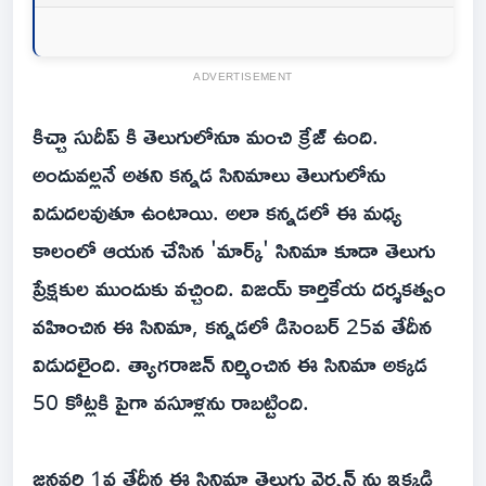
ADVERTISEMENT
కిచ్చా సుదీప్ కి తెలుగులోనూ మంచి క్రేజ్ ఉంది.
అందువల్లనే అతని కన్నడ సినిమాలు తెలుగులోను
విడుదలవుతూ ఉంటాయి. అలా కన్నడలో ఈ మధ్య
కాలంలో ఆయన చేసిన 'మార్క్' సినిమా కూడా తెలుగు
ప్రేక్షకుల ముందుకు వచ్చింది. విజయ్ కార్తికేయ దర్శకత్వం
వహించిన ఈ సినిమా, కన్నడలో డిసెంబర్ 25వ తేదీన
విడుదలైంది. త్యాగరాజన్ నిర్మించిన ఈ సినిమా అక్కడ
50 కోట్లకి పైగా వసూళ్లను రాబట్టింది.
జనవరి 1వ తేదీన ఈ సినిమా తెలుగు వెర్షన్ ను ఇక్కడి