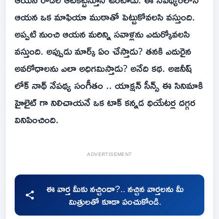
ఆయన ఒక మాఫియా ముఠాతో పెట్టుకోవలసి వస్తుంది.
అప్పటి నుంచి ఆయన మరిన్ని సవాళ్లను ఎదుర్కోవలసి
వస్తుంది. అప్పుడు మార్క్ ఏం చేస్తాడు? తనకి ఎదురైన
అవరోధాలను ఎలా అధిగమిస్తాడు? అనేది కథ. అజనీష్
లోక్ నాథ్ నేపథ్య సంగీతం .. యాక్షన్ సీన్స్ ఈ సినిమాకి
హైలైట్ గా నిలిచాయనే ఒక టాక్ కన్నడ థియేటర్ల దగ్గర
వినిపించింది.
ADVERTISEMENT
ఈ వార్త మీకు నచ్చిందా?.. నచ్చిన వార్తలను మీ
మిత్రులతో కూడా పంచుకోండి.