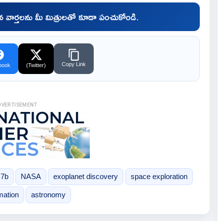
చిన వార్తలను మీ మిత్రులతో కూడా పంచుకోండి.
Copy Link
book
(Twitter)
DVERTISEMENT
7b
NASA
exoplanet discovery
space exploration
mation
astronomy