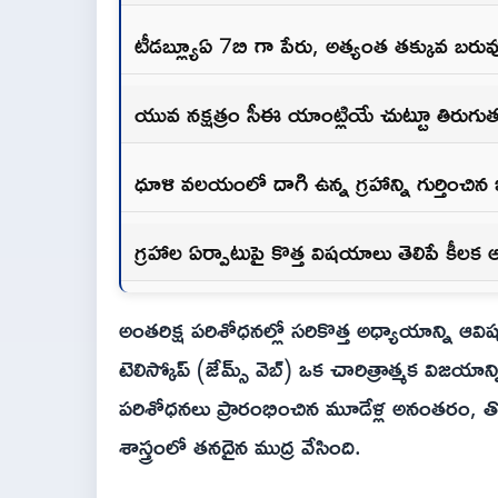
టీడబ్ల్యూఏ 7బి గా పేరు, అత్యంత తక్కువ బరువ
యువ నక్షత్రం సీఈ యాంట్లియే చుట్టూ తిరుగుత
ధూళి వలయంలో దాగి ఉన్న గ్రహాన్ని గుర్తించిన ఇన
గ్రహాల ఏర్పాటుపై కొత్త విషయాలు తెలిపే కీలక 
అంతరిక్ష పరిశోధనల్లో సరికొత్త అధ్యాయాన్ని ఆవిష్క
టెలిస్కోప్ (జేమ్స్‌ వెబ్‌) ఒక చారిత్రాత్మక వి
పరిశోధనలు ప్రారంభించిన మూడేళ్ల అనంతరం, తొలిస
శాస్త్రంలో తనదైన ముద్ర వేసింది.