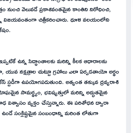
రం నుంచి వెలువడే ప్రకాశవంతమైన కాంతిని నిరోధించి,
ాన్ని విజయవంతంగా చిత్రీకరించారు. ధూళి వలయంలోని
శేషం.
ప్పటికే ఉన్న సిద్ధాంతాలకు మరిన్ని కీలక ఆధారాలను
ఖ్యంగా, యువ నక్షత్రాల చుట్టూ గ్రహాలు ఎలా ఏర్పడతాయో అర్థం
కేస్ స్టడీగా ఉపయోగపడుతుంది. అత్యంత తక్కువ ద్రవ్యరాశి
మోఘమైన సామర్థ్యం, భవిష్యత్తులో మరిన్ని అద్భుతమైన
ఢ విశ్వాసం వ్యక్తం చేస్తున్నారు. ఈ పరిశోధన ద్వారా
ఉండే సంక్లిష్టమైన సంబంధాన్ని మరింత లోతుగా