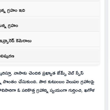
ున్న గ్రహం ఇది
ున్న గ్రహం
్ఫ్రారెడ్ కెమెరాలు
ఆవిష్కరణ
రిస్తూ, నాసాకు చెందిన ప్రఖ్యాత జేమ్స్ వెబ్ స్పేస్
జయాన్ని సొంతం చేసుకుంది. సౌర కుటుంబం వెలుపల గ్రహాలపై
ారిగా ఓ సరికొత్త గ్రహాన్ని స్వయంగా గుర్తించి, ఖగోళ