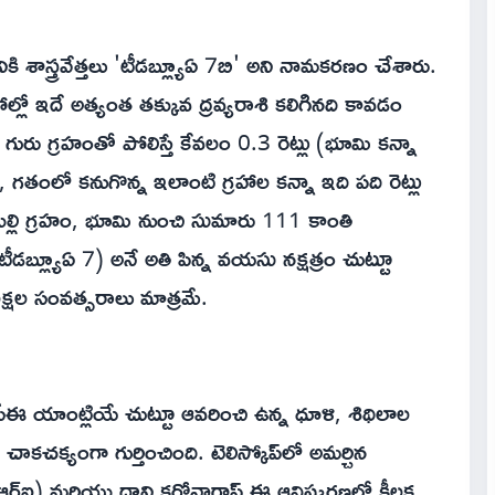
కి శాస్త్రవేత్తలు 'టీడబ్ల్యూఏ 7బి' అని నామకరణం చేశారు.
రహాల్లో ఇదే అత్యంత తక్కువ ద్రవ్యరాశి కలిగినది కావడం
రు గ్రహంతో పోలిస్తే కేవలం 0.3 రెట్లు (భూమి కన్నా
 గతంలో కనుగొన్న ఇలాంటి గ్రహాల కన్నా ఇది పది రెట్లు
 ఈ బుల్లి గ్రహం, భూమి నుంచి సుమారు 111 కాంతి
బ్ల్యూఏ 7) అనే అతి పిన్న వయసు నక్షత్రం చుట్టూ
క్షల సంవత్సరాలు మాత్రమే.
ైన సీఈ యాంట్లియే చుట్టూ ఆవరించి ఉన్న ధూళి, శిథిలాల
చక్యంగా గుర్తించింది. టెలిస్కోప్‌లో అమర్చిన
 (ఎంఐఆర్ఐ) మరియు దాని కరోనాగ్రాఫ్ ఈ ఆవిష్కరణలో కీలక