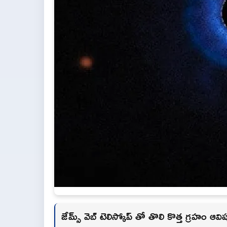
జేమ్స్ వెబ్ టెలిస్కోప్ తో తొలి కొత్త గ్రహం ఆవి