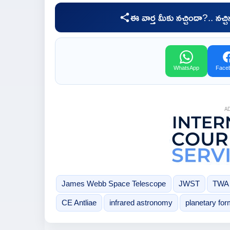
ఈ వార్త మీకు నచ్చిందా?.. నచ్
WhatsApp
Face
A
James Webb Space Telescope
JWST
TWA 
CE Antliae
infrared astronomy
planetary for