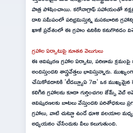
పాత్ర పోషించాయి. కరోనాగ్రాఫ్ సహాయంతో నక్షత్
దాని సమీపంలో పరిభ్రమిస్తున్న మసకబారిన గ్రహ
ఖాళీ ప్రదేశంలో ఈ గ్రహం ఉనికిని కనుగొనడం వి
గ్రహాల ఏర్పాటుపై నూతన వెలుగులు
ఈ ఆవిష్కరణ గ్రహాల ఏర్పాటు, పరిణామ క్రమంపై ఇ
అందిస్తుందని శాస్త్రవేత్తలు భావిస్తున్నారు. ము
చేసుకోవడానికి 'టీడబ్ల్యూఏ 7బి' ఒక ముఖ్యమైన 
కలిగిన గ్రహాలను కూడా గుర్తించగల జేమ్స్ వెబ్ అ
ఆవిష్కరణలకు బాటలు వేస్తుందని పరిశోధకులు ప్రగా
గ్రహాలు, వాటి చుట్టూ ఉండే ధూళి వలయాల మధ్య 
అధ్యయనం చేసేందుకు వీలు కలుగుతుంది.