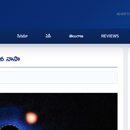
ADVERT
సినిమా
ఏపీ
తెలంగాణ
REVIEWS
చిన నాసా