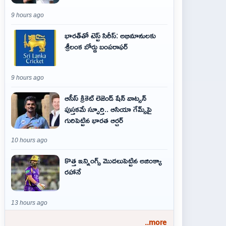
9 hours ago
భారత్‌తో టెస్ట్ సిరీస్: అభిమానులకు
శ్రీలంక బోర్డు బంపరాఫర్
9 hours ago
ఆసీస్ క్రికెట్ లెజెండ్ షేన్ వాట్సన్
పుస్తకమే స్ఫూర్తి.. ఆసియా గేమ్స్‌పై
గురిపెట్టిన భారత ఆర్చర్
10 hours ago
కొత్త ఇన్నింగ్స్ మొదలుపెట్టిన అజింక్యా
రహానే
13 hours ago
..more