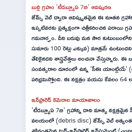
బుల్లి గ్రహం 'టీడబ్ల్యూఏ 7బి' ఆవిష్కరణ
జేమ్స్ వెబ్ ద్వారా ఆవిష్కృతమైన ఈ నూతన గ్రహాని
ఇప్పటివరకు ప్రత్యక్షంగా చిత్రీకరించిన పరాయి గ్
గమనార్హం. దీని బరువు మన సౌర కుటుంబంలోని గు
సుమారు 100 రెట్లు ఎక్కువ) మాత్రమే ఉంటుందని,
తేలికైనదని శాస్త్రవేత్తలు అంచనా వేస్తున్నారు.
సంవత్సరాల దూరంలో ఉన్న 'సీఈ యాంట్లియే' (టీడ
పరిభ్రమిస్తోంది. ఈ నక్షత్రం వయసు కేవలం 64 ల
ఇన్‌ఫ్రారెడ్ కెమెరాల మాయాజాలం
'టీడబ్ల్యూఏ 7బి' గ్రహాన్ని దాని మాతృ నక్షత్రమ
వలయంలో (debris disc) జేమ్స్ వెబ్ అత్యంత చాక
శక్తివంతమైన మిడ్-ఇన్‌ఫ్రారెడ్ ఇన్‌స్ట్రుమెంట్