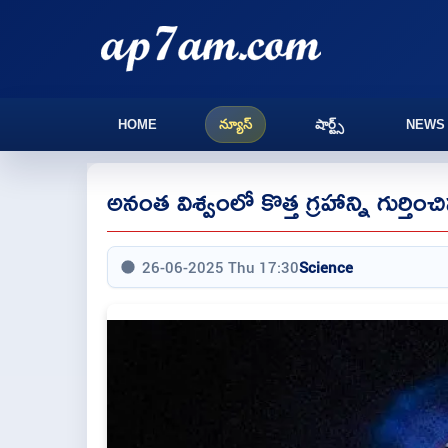
HOME
న్యూస్
షార్ట్స్
NEWS
అనంత విశ్వంలో కొత్త గ్రహాన్ని గుర్తిం
26-06-2025 Thu 17:30
Science