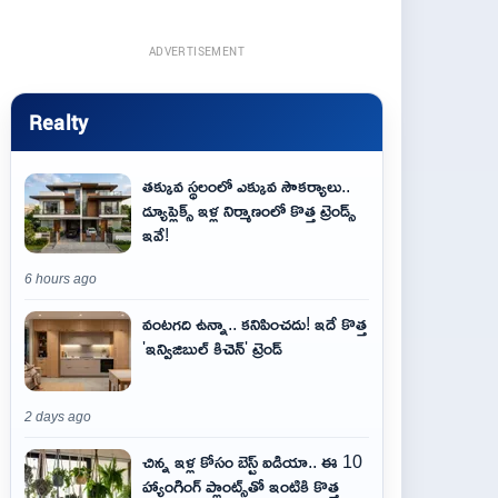
ADVERTISEMENT
Realty
తక్కువ స్థలంలో ఎక్కువ సౌకర్యాలు..
డ్యూప్లెక్స్ ఇళ్ల నిర్మాణంలో కొత్త ట్రెండ్స్
ఇవే!
6 hours ago
వంటగది ఉన్నా.. కనిపించదు! ఇదే కొత్త
'ఇన్విజిబుల్ కిచెన్' ట్రెండ్
2 days ago
చిన్న ఇళ్ల కోసం బెస్ట్ ఐడియా.. ఈ 10
హ్యాంగింగ్ ప్లాంట్స్‌తో ఇంటికి కొత్త