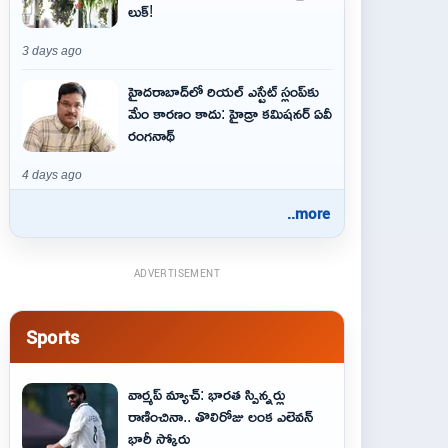
లుక్!
3 days ago
హైదరాబాద్‌లో రియల్ ఎస్టేట్ స్లంప్‌కు
మేం కారణం కాదు: హైడ్రా కమిషనర్ ఏవీ
రంగనాథ్
4 days ago
..more
ADVERTISEMENT
Sports
వార్మప్ మ్యాచ్: భారత స్పిన్నర్లు
రాణించినా.. తొలిరోజు లంక ఎలెవన్
భారీ స్కోరు