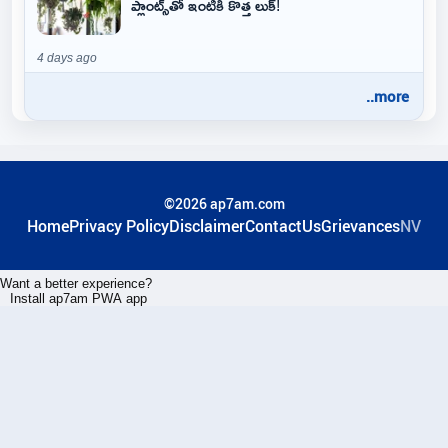
ప్లాంట్స్‌తో ఇంటికి కొత్త లుక్!
4 days ago
..more
©2026 ap7am.com
Home
Privacy Policy
Disclaimer
ContactUs
Grievances
NV
Want a better experience?
Install ap7am PWA app