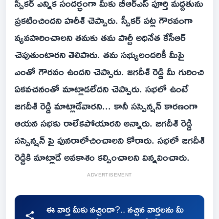
స్పీకర్ ఎన్నిక సందర్భంగా మీకు బీఆర్ఎస్ పూర్తి మద్దతును
ప్రకటించిందని హరీశ్ చెప్పారు. స్పీకర్ పట్ల గౌరవంగా
వ్యవహరించాలని తమకు తమ పార్టీ అధినేత కేసీఆర్
చెపుతుంటారని తెలిపారు. తమ సభ్యులందరికీ మీపై
ఎంతో గౌరవం ఉందని చెప్పారు. జగదీశ్ రెడ్డి మీ గురించి
ఏకవచనంతో మాట్లాడలేదని చెప్పారు. సభలో ఉంటే
జగదీశ్ రెడ్డి మాట్లాడేవారని... కానీ సస్పెన్షన్ కారణంగా
ఆయన సభకు రాలేకపోయారని అన్నారు. జగదీశ్ రెడ్డి
సస్పెన్షన్ పై పునరాలోచించాలని కోరారు. సభలో జగదీశ్
రెడ్డికి మాట్లాడే అవకాశం కల్పించాలని విన్నవించారు.
ADVERTISEMENT
ఈ వార్త మీకు నచ్చిందా?.. నచ్చిన వార్తలను మీ