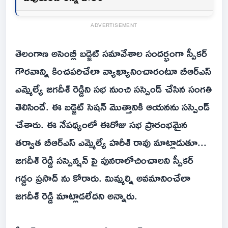
ADVERTISEMENT
తెలంగాణ అసెంబ్లీ బడ్జెట్ సమావేశాల సందర్భంగా స్పీకర్
గౌరవాన్ని కించపరిచేలా వ్యాఖ్యానించారంటూ బీఆర్ఎస్
ఎమ్మెల్యే జగదీశ్ రెడ్డిని సభ నుంచి సస్పెండ్ చేసిన సంగతి
తెలిసిందే. ఈ బడ్జెట్ సెషన్ మొత్తానికి ఆయనను సస్పెండ్
చేశారు. ఈ నేపథ్యంలో ఈరోజు సభ ప్రారంభమైన
తర్వాత బీఆర్ఎస్ ఎమ్మెల్యే హరీశ్ రావు మాట్లాడుతూ...
జగదీశ్ రెడ్డి సస్పెన్షన్ పై పునరాలోచించాలని స్పీకర్
గడ్డం ప్రసాద్ ను కోరారు. మిమ్మల్ని అవమానించేలా
జగదీశ్ రెడ్డి మాట్లాడలేదని అన్నారు.