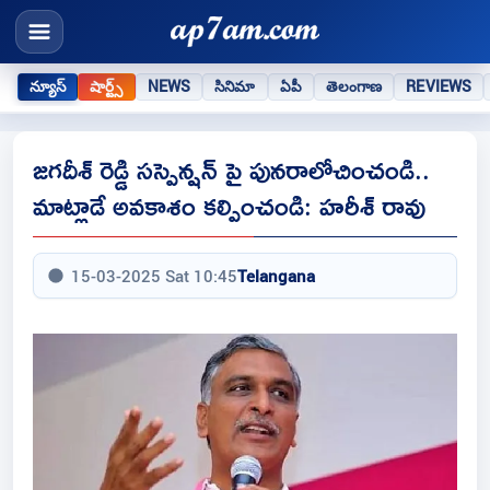
న్యూస్
షార్ట్స్
NEWS
సినిమా
ఏపీ
తెలంగాణ
REVIEWS
జగదీశ్ రెడ్డి సస్పెన్షన్ పై పునరాలోచించండి..
మాట్లాడే అవకాశం కల్పించండి: హరీశ్ రావు
15-03-2025 Sat 10:45
Telangana