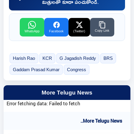
మిత్రులతో కూడా పంచుకోండి.
Copy Link
WhatsApp
Facebook
(Twitter)
Harish Rao
KCR
G Jagadish Reddy
BRS
Gaddam Prasad Kumar
Congress
More Telugu News
Error fetching data: Failed to fetch
..More Telugu News