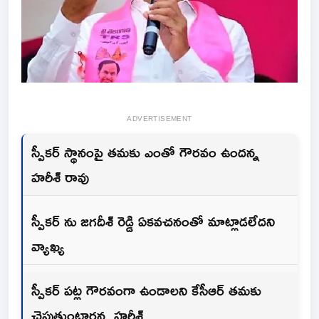
ADVERTISEMENT
స్పీకర్ స్థానంపై తమకు ఎంతో గౌరవం ఉందన్న
హరీశ్ రావు
స్పీకర్ ను జగదీశ్ రెడ్డి ఏకవచనంతో మాట్లాడలేదని
వ్యాఖ్య
స్పీకర్ పట్ల గౌరవంగా ఉండాలని కేసీఆర్ తమకు
చెపుతుంటారన్న హరీశ్