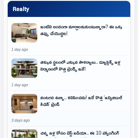
Realty
ఇంటిని అందంగా మార్చాలనుకుంటున్నారా? ఈ ఒక్క
తప్పు చేయొద్దట!
1 day ago
తక్కువ స్థలంలో ఎక్కువ సౌకర్యాలు.. డ్యూప్లెక్స్ ఇళ్ల
నిర్మాణంలో కొత్త ట్రెండ్స్ ఇవే!
1 day ago
వంటగది ఉన్నా.. కనిపించదు! ఇదే కొత్త 'ఇన్విజిబుల్
కిచెన్' ట్రెండ్
3 days ago
చిన్న ఇళ్ల కోసం బెస్ట్ ఐడియా.. ఈ 10 హ్యాంగింగ్