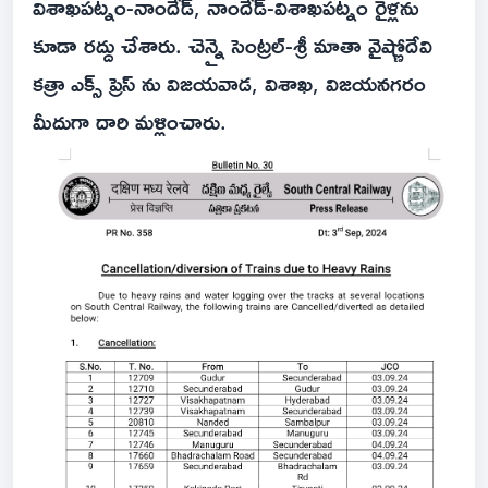
విశాఖపట్నం-నాందేడ్, నాందేడ్-విశాఖపట్నం రైళ్లను
కూడా రద్దు చేశారు. చెన్నై సెంట్రల్-శ్రీ మాతా వైష్ణోదేవి
కత్రా ఎక్స్ ప్రెస్ ను విజయవాడ, విశాఖ, విజయనగరం
మీదుగా దారి మళ్లించారు.