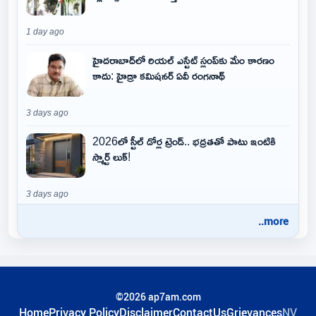
1 day ago
హైదరాబాద్‌లో రియల్ ఎస్టేట్ స్లంప్‌కు మేం కారణం
కాదు: హైడ్రా కమిషనర్ ఏవీ రంగనాథ్
3 days ago
2026లో స్టీల్ డోర్ల ట్రెండ్.. భద్రతతో పాటు ఇంటికి
స్మార్ట్ లుక్!
3 days ago
..more
©2026 ap7am.com
Home
Privacy Policy
Disclaimer
ContactUs
Grievances
NV