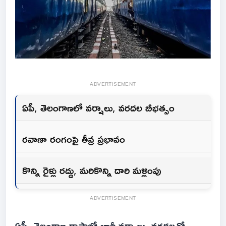
ADVERTISEMENT
ఏపీ, తెలంగాణలో వర్షాలు, వరదల బీభత్సం
రవాణా రంగంపై తీవ్ర ప్రభావం
కొన్ని రైళ్లు రద్దు, మరికొన్ని దారి మళ్లింపు
ADVERTISEMENT
ఏపీ, తెలంగాణ రాష్ట్రాల్లో భారీ వర్షాలు, వరదలతో