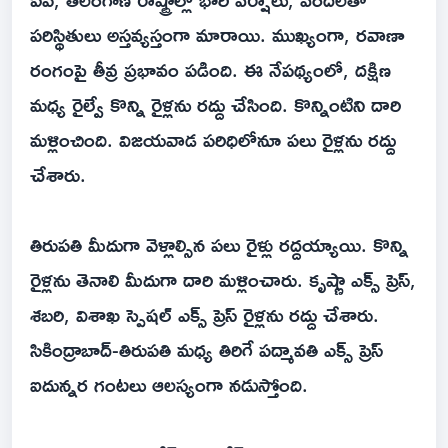
పరిస్థితులు అస్తవ్యస్తంగా మారాయి. ముఖ్యంగా, రవాణా
రంగంపై తీవ్ర ప్రభావం పడింది. ఈ నేపథ్యంలో, దక్షిణ
మధ్య రైల్వే కొన్ని రైళ్లను రద్దు చేసింది. కొన్నింటిని దారి
మళ్లించింది. విజయవాడ పరిధిలోనూ పలు రైళ్లను రద్దు
చేశారు.
తిరుపతి మీదుగా వెళ్లాల్సిన పలు రైళ్లు రద్దయ్యాయి. కొన్ని
రైళ్లను తెనాలి మీదుగా దారి మళ్లించారు. కృష్ణా ఎక్స్ ప్రెస్,
శబరి, విశాఖ స్పెషల్ ఎక్స్ ప్రెస్ రైళ్లను రద్దు చేశారు.
సికింద్రాబాద్-తిరుపతి మధ్య తిరిగే పద్మావతి ఎక్స్ ప్రెస్
ఐదున్నర గంటలు ఆలస్యంగా నడుస్తోంది.