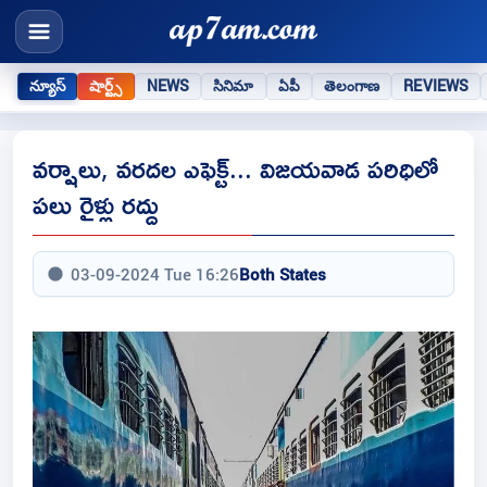
న్యూస్
షార్ట్స్
NEWS
సినిమా
ఏపీ
తెలంగాణ
REVIEWS
వర్షాలు, వరదల ఎఫెక్ట్... విజయవాడ పరిధిలో
పలు రైళ్లు రద్దు
03-09-2024 Tue 16:26
Both States