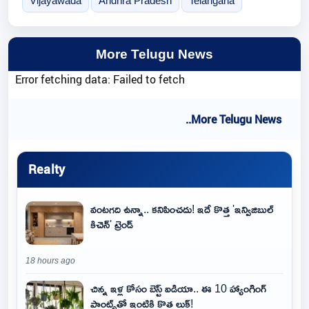
Vijayawada
Andhra Pradesh
Telangana
More Telugu News
Error fetching data: Failed to fetch
..More Telugu News
Realty
వంటగది ఉన్నా.. కనిపించదు! ఇదే కొత్త 'ఇన్విజిబుల్
కిచెన్' ట్రెండ్
18 hours ago
చిన్న ఇళ్ల కోసం బెస్ట్ ఐడియా.. ఈ 10 హ్యాంగింగ్
ప్లాంట్స్‌తో ఇంటికి కొత్త లుక్!