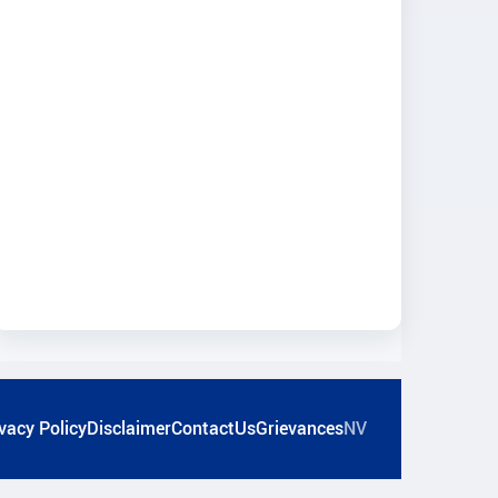
vacy Policy
Disclaimer
ContactUs
Grievances
NV