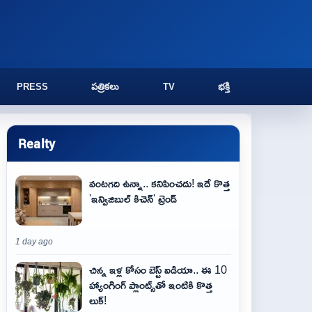
PRESS
పత్రికలు
TV
భక్తి
Realty
వంటగది ఉన్నా.. కనిపించదు! ఇదే కొత్త
'ఇన్విజిబుల్ కిచెన్' ట్రెండ్
1 day ago
చిన్న ఇళ్ల కోసం బెస్ట్ ఐడియా.. ఈ 10
హ్యాంగింగ్ ప్లాంట్స్‌తో ఇంటికి కొత్త
లుక్!