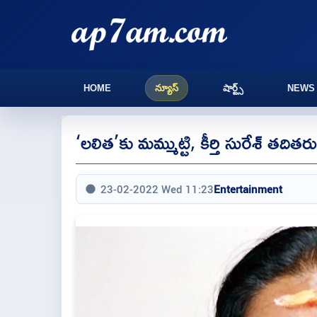
HOME
న్యూస్
షార్ట్స్
NEWS
‘లలిత’కు మమ్ముట్టి, కీర్తి సురేశ్ తదిత
23-02-2022 Wed 11:23
Entertainment