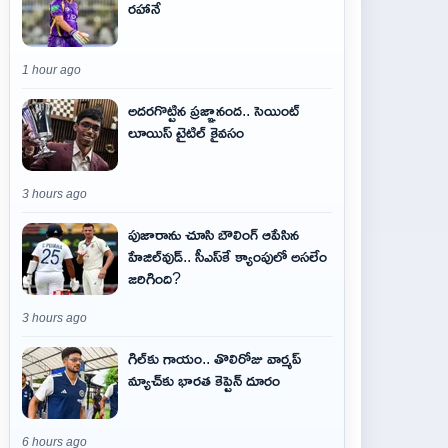
రహానే
1 hour ago
అదరగొట్టిన ప్రజ్ఞానంద.. సెయింట్‌
లూయిస్ టైటిల్‌ కైవసం
3 hours ago
పుజారాను చూసి బౌలింగ్ ఆపేసిన
హేజిల్‌వుడ్.. సీఎస్‌కే క్యాంపులో అసలేం
జరిగింది?
3 hours ago
గిల్‌కు గాయం.. తొలిరోజు వార్మప్‌
మ్యాచ్‌కు భారత కెప్టెన్‌ దూరం
6 hours ago