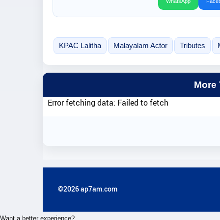
WhatsApp
Face
KPAC Lalitha
Malayalam Actor
Tributes
More
Error fetching data: Failed to fetch
©2026 ap7am.com
Want a better experience?