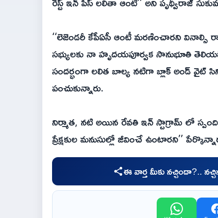
రెస్ట్ ఇన్ పీస్ లలితా ఆంటీ’’ అని పృథ్వీరాజ్ సుకు
‘‘లెజెండరీ కేపీఏసీ ఆంటీ మరణించారని వినాల్సి
సభ్యులకు నా హృదయపూర్వక సానుభూతి తెలియజేస్తున
సందర్భంగా లలిత బాల్య నటిగా బ్లాక్ అండ్ వైట
పంచుకున్నారు.
నిర్మాత, నటి అయిన రేవతి ఇన్ స్టాగ్రామ్ లో స
ప్రేక్షకుల మనుసుల్లో జీవించే ఉంటారని’’ పేర్కొన్నా
ఈ వార్త మీకు నచ్చిందా?.. నచ్