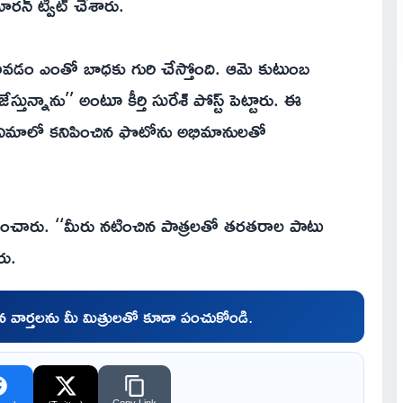
మారన్ ట్వీట్ చేశారు.
 రావడం ఎంతో బాధకు గురి చేస్తోంది. ఆమె కుటుంబ
్నాను’’ అంటూ కీర్తి సురేశ్ పోస్ట్ పెట్టారు. ఈ
్ సినిమాలో కనిపించిన ఫొటోను అభిమానులతో
్పందించారు. ‘‘మీరు నటించిన పాత్రలతో తరతరాల పాటు
రు.
చిన వార్తలను మీ మిత్రులతో కూడా పంచుకోండి.
Copy Link