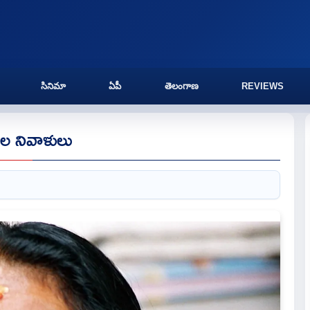
సినిమా
ఏపీ
తెలంగాణ
REVIEWS
రుల నివాళులు