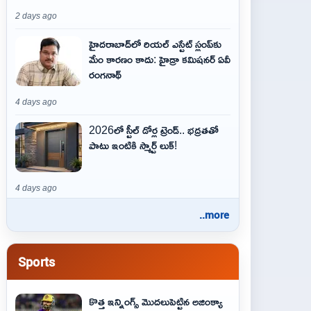
2 days ago
హైదరాబాద్‌లో రియల్ ఎస్టేట్ స్లంప్‌కు
మేం కారణం కాదు: హైడ్రా కమిషనర్ ఏవీ
రంగనాథ్
4 days ago
2026లో స్టీల్ డోర్ల ట్రెండ్.. భద్రతతో
పాటు ఇంటికి స్మార్ట్ లుక్!
4 days ago
..more
Sports
కొత్త ఇన్నింగ్స్ మొదలుపెట్టిన అజింక్యా