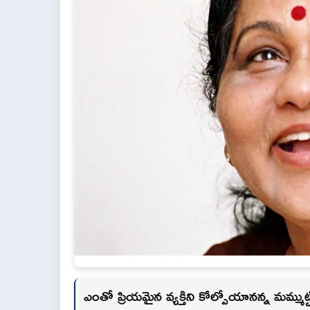
ఎంతో ప్రియమైన వ్యక్తిని కోల్పోయానన్న మమ్ముట్