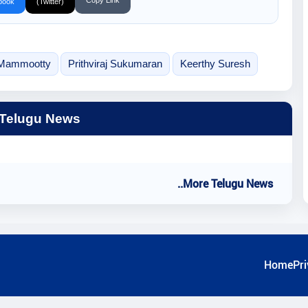
book
(Twitter)
Mammootty
Prithviraj Sukumaran
Keerthy Suresh
 Telugu News
..More Telugu News
Home
Pri