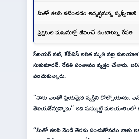
మీతో కలసి నటించడం అదృష్టమన్న పృథ్వీరాజ్
ప్రేక్షకుల మనుసుల్లో జీవించే ఉంటారన్న రేవతి
సీనియర్ నటి, కేపీఏసీ లలిత మృతి పట్ల మలయాళ అగ్
సుకుమారన్, రేవతి సంతాపం వ్యక్తం చేశారు. లలిత
పంచుకున్నారు.
‘‘నాకు ఎంతో ప్రియమైన వ్యక్తిని కోల్పోయాను. 
తెలియజేస్తున్నాను’’ అని మమ్ముట్టి మలయాళంలో ట
‘‘మీతో కలసి వెండి తెరను పంచుకోవడం నాకు లభిం