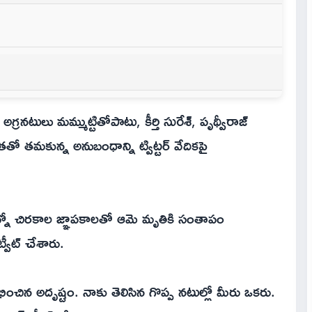
రనటులు మమ్ముట్టితోపాటు, కీర్తి సురేశ్, పృథ్వీరాజ్
తో తమకున్న అనుబంధాన్ని ట్విట్టర్ వేదికపై
ఎన్నో చిరకాల జ్ఞాపకాలతో ఆమె మృతికి సంతాపం
్వీట్ చేశారు.
చిన అదృష్టం. నాకు తెలిసిన గొప్ప నటుల్లో మీరు ఒకరు.