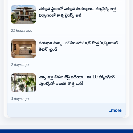
తక్కువ స్థలంలో ఎక్కువ సౌకర్యాలు.. డ్యూప్లెక్స్ ఇళ్ల
నిర్మాణంలో కొత్త ట్రెండ్స్ ఇవే!
21 hours ago
వంటగది ఉన్నా.. కనిపించదు! ఇదే కొత్త 'ఇన్విజిబుల్
కిచెన్' ట్రెండ్
2 days ago
చిన్న ఇళ్ల కోసం బెస్ట్ ఐడియా.. ఈ 10 హ్యాంగింగ్
ప్లాంట్స్‌తో ఇంటికి కొత్త లుక్!
3 days ago
..more