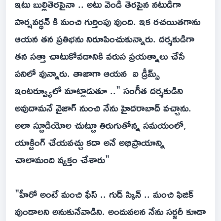
ఇటు బుల్లితెరపైనా .. అటు వెండి తెరపైన నటుడిగా
హర్షవర్ధన్ కి మంచి గుర్తింపు వుంది. ఇక రచయితగాను
ఆయన తన ప్రతిభను నిరూపించుకున్నారు. దర్శకుడిగా
తన సత్తా చాటుకోవడానికి వరుస ప్రయత్నాలు చేసే
పనిలో వున్నారు. తాజాగా ఆయన ఐ డ్రీమ్స్
ఇంటర్వ్యూలో మాట్లాడుతూ .." సంగీత దర్శకుడిని
అవుదామనే వైజాగ్ నుంచి నేను హైదరాబాద్ వచ్చాను.
అలా స్టూడియోల చుట్టూ తిరుగుతోన్న సమయంలో,
యాక్టింగ్ చేయవచ్చు కదా అనే అభిప్రాయాన్ని
చాలామంది వ్యక్తం చేశారు"
"హీరో అంటే మంచి ఫేస్ .. గుడ్ స్కిన్ .. మంచి ఫిజిక్
వుండాలని అనుకునేవాడిని. అందువలన నేను సర్జరీ కూడా