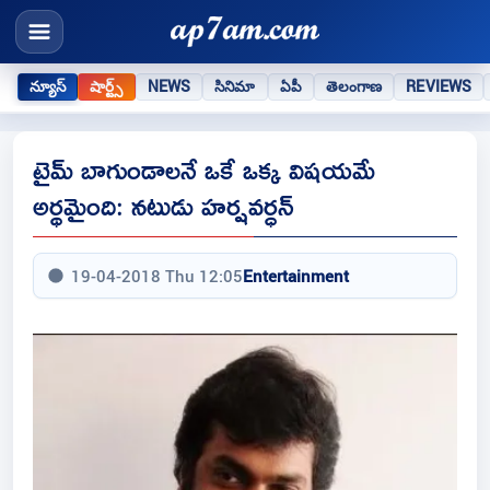
న్యూస్
షార్ట్స్
NEWS
సినిమా
ఏపీ
తెలంగాణ
REVIEWS
టైమ్ బాగుండాలనే ఒకే ఒక్క విషయమే
అర్థమైంది: నటుడు హర్షవర్ధన్
19-04-2018 Thu 12:05
Entertainment