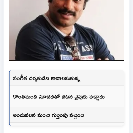
సంగీత దర్శకుడిని కావాలనుకున్న
కొంతమంది సూచనతో నటన వైపుకు వచ్చాను
అందువలన మంచి గుర్తింపు వచ్చింది