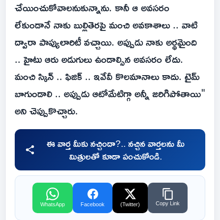
చేయించుకోవాలనుకున్నాను. కానీ ఆ అవసరం
లేకుండానే నాకు బుల్లితెరపై మంచి అవకాశాలు .. వాటి
ద్వారా పాప్యులారిటీ వచ్చాయి. అప్పుడు నాకు అర్థమైంది
.. హైటు ఆరు అడుగులు ఉండాల్సిన అవసరం లేదు.
మంచి స్కిన్ .. ఫిజిక్ .. ఇవేవీ కొలమానాలు కాదు. టైమ్
బాగుండాలి .. అప్పుడు ఆటోమేటిగ్గా అన్నీ జరిగిపోతాయి"
అని చెప్పుకొచ్చారు.
ఈ వార్త మీకు నచ్చిందా?.. నచ్చిన వార్తలను మీ
మిత్రులతో కూడా పంచుకోండి.
Copy Link
WhatsApp
Facebook
(Twitter)