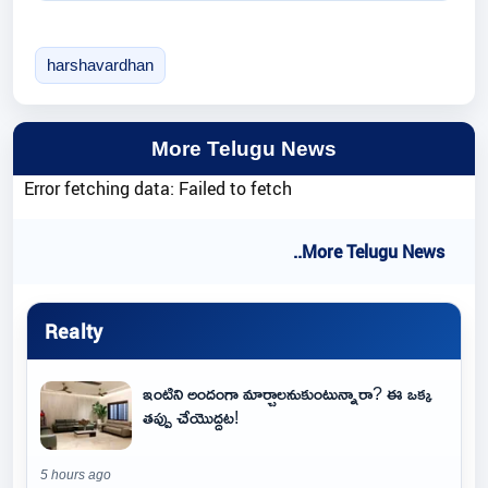
harshavardhan
More Telugu News
Error fetching data: Failed to fetch
..More Telugu News
Realty
ఇంటిని అందంగా మార్చాలనుకుంటున్నారా? ఈ ఒక్క
తప్పు చేయొద్దట!
5 hours ago