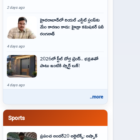
2 days ago
హైదరాబాద్‌లో రియల్ ఎస్టేట్ స్లంప్‌కు
మేం కారణం కాదు: హైడ్రా కమిషనర్ ఏవీ
రంగనాథ్
4 days ago
2026లో స్టీల్ డోర్ల ట్రెండ్.. భద్రతతో
పాటు ఇంటికి స్మార్ట్ లుక్!
4 days ago
..more
Sports
ప్రపంచ అండర్20 అథ్లెటిక్స్: అష్ఫాక్