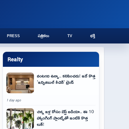
PRESS
పత్రికలు
TV
భక్తి
Realty
వంటగది ఉన్నా.. కనిపించదు! ఇదే కొత్త
'ఇన్విజిబుల్ కిచెన్' ట్రెండ్
1 day ago
చిన్న ఇళ్ల కోసం బెస్ట్ ఐడియా.. ఈ 10
హ్యాంగింగ్ ప్లాంట్స్‌తో ఇంటికి కొత్త
లుక్!