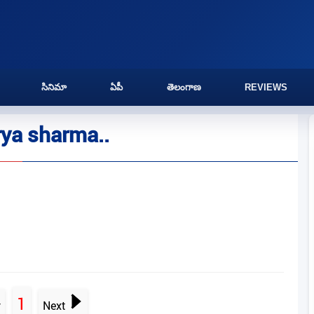
సినిమా
ఏపీ
తెలంగాణ
REVIEWS
ya sharma..
1
v
Next