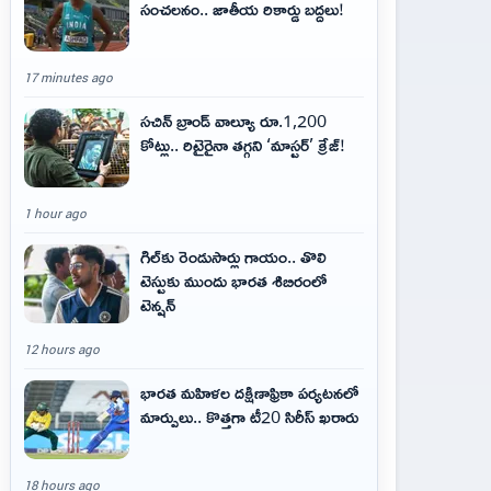
సంచలనం.. జాతీయ రికార్డు బద్దలు!
17 minutes ago
సచిన్ బ్రాండ్ వాల్యూ రూ.1,200
కోట్లు.. రిటైరైనా తగ్గని ‘మాస్టర్’ క్రేజ్!
1 hour ago
గిల్‌కు రెండుసార్లు గాయం.. తొలి
టెస్టుకు ముందు భారత శిబిరంలో
టెన్షన్
12 hours ago
భారత మహిళల దక్షిణాఫ్రికా పర్యటనలో
మార్పులు.. కొత్తగా టీ20 సిరీస్ ఖరారు
18 hours ago