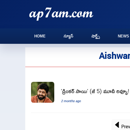
HOME
న్యూస్
షార్ట్స్
NEWS
Aishwar
'డ్రింకర్ సాయి' (జీ 5) మూవీ రివ్యూ!
2 months ago
Pre