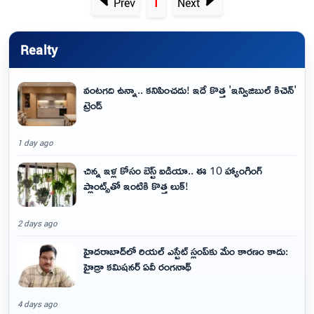
1
Prev
Next
Realty
వంటగది ఉన్నా.. కనిపించదు! ఇదే కొత్త 'ఇన్విజిబుల్ కిచెన్'
ట్రెండ్
1 day ago
చిన్న ఇళ్ల కోసం బెస్ట్ ఐడియా.. ఈ 10 హ్యాంగింగ్
ప్లాంట్స్‌తో ఇంటికి కొత్త లుక్!
2 days ago
హైదరాబాద్‌లో రియల్ ఎస్టేట్ స్లంప్‌కు మేం కారణం కాదు:
హైడ్రా కమిషనర్ ఏవీ రంగనాథ్
4 days ago