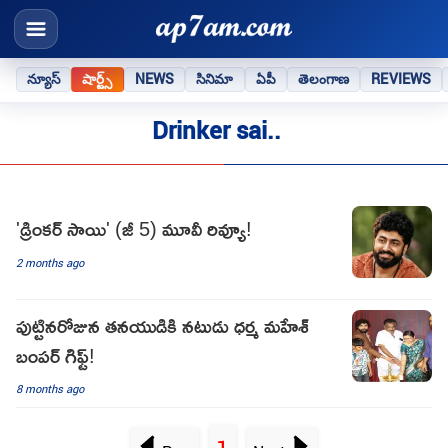
న్యూస్
షార్ట్స్
NEWS
సినిమా
ఏపీ
తెలంగాణ
REVIEWS
Drinker sai..
'డ్రింకర్ సాయి' (జీ 5) మూవీ రివ్యూ!
2 months ago
పుట్టినరోజున తనయుడికి నటుడు ధర్మ మహేశ్
బంపర్ గిఫ్ట్!
8 months ago