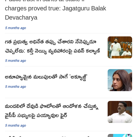
charges proved true: Jagatguru Balak
Devacharya
5 months ago
గత ప్రభుత్వ అధినేత తప్పు చేశారని నేనెప్పుడూ
చెప్పలేదు: కల్తీ నెయ్యి వ్యవహారంపై పవన్ కల్యాణ్
5 months ago
అనూహ్యమైన మలుపులతో సాగే 'అక్యూజ్డ్'
5 months ago
మండలిలో దేవుడి ఫొటోలతో ఆందోళన చేస్తున్న
వైసీపీ సభ్యులపై పయ్యావుల ఫైర్
5 months ago