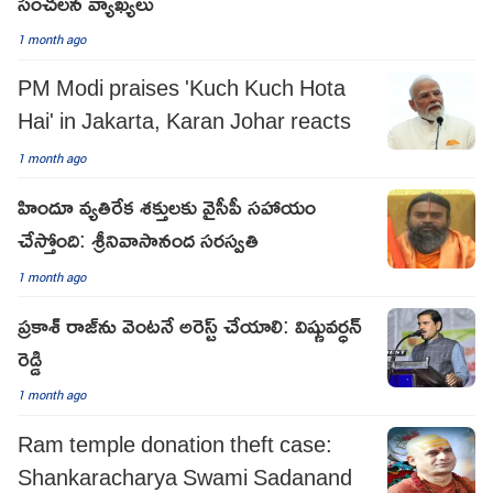
సంచలన వ్యాఖ్యలు
1 month ago
PM Modi praises 'Kuch Kuch Hota
Hai' in Jakarta, Karan Johar reacts
1 month ago
హిందూ వ్యతిరేక శక్తులకు వైసీపీ సహాయం
చేస్తోంది: శ్రీనివాసానంద సరస్వతి
1 month ago
ప్రకాశ్ రాజ్‌ను వెంటనే అరెస్ట్ చేయాలి: విష్ణువర్ధన్
రెడ్డి
1 month ago
Ram temple donation theft case:
Shankaracharya Swami Sadanand