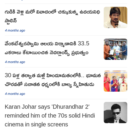
గుడికి వెళ్లి మరో వివాదంలో చిక్కుకున్న ఉదయనిధి
స్టాలిన్
4 months ago
వేంకటేశ్వరస్వామి ఆలయ నిర్మాణానికి 33.5
ఎకరాలు కేటాయించిన నెదర్లాండ్స్ ప్రభుత్వం
4 months ago
30 ఏళ్ల తర్వాత మళ్లీ హిందూమతంలోకి.. భూమన
చొరవతో సనాతన ధర్మంలోకి బాల్య స్నేహితుడు
4 months ago
Karan Johar says 'Dhurandhar 2'
reminded him of the 70s solid Hindi
cinema in single screens