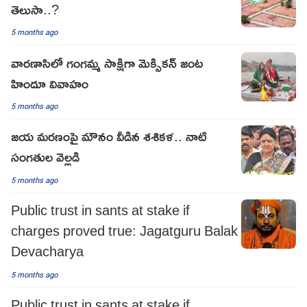
తెలుసా..?
5 months ago
వారణాసిలో గంగమ్మ సాక్షిగా మెక్సికన్ జంట
హిందూ వివాహం
5 months ago
జయ మరణంపై మౌనం వీడిన శశికళ.. నాటి
సంగతుల వెల్లడి
5 months ago
Public trust in sants at stake if
charges proved true: Jagatguru Balak
Devacharya
5 months ago
Public trust in sants at stake if