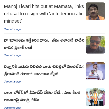
Manoj Tiwari hits out at Mamata, links
refusal to resign with 'anti-democratic
mindset'
3 months ago
నా మాటలను వక్రీకరించారు.. నేను అలాంటి వాడిని
కాదు: ప్రకాశ్ రాజ్
3 months ago
ధర్మానికి ఎదురు నిలిచిన వారు చరిత్రలో నిలవలేదు:
శ్రీరాముడి గురించి నాగబాబు ట్వీట్
3 months ago
నారా లోకేష్‌తో వీహెచ్‌పీ నేతల భేటీ.. పలు కీలక
అంశాలపై మంత్రి హామీ
3 months ago