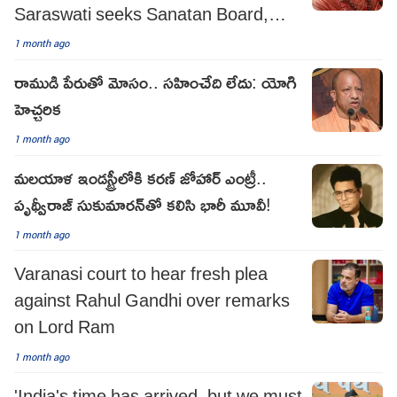
Saraswati seeks Sanatan Board,
impartial probe
1 month ago
రాముడి పేరుతో మోసం.. సహించేది లేదు: యోగి
హెచ్చరిక
1 month ago
మలయాళ ఇండస్ట్రీలోకి కరణ్ జోహార్ ఎంట్రీ..
పృథ్వీరాజ్ సుకుమారన్‌తో కలిసి భారీ మూవీ!
1 month ago
Varanasi court to hear fresh plea
against Rahul Gandhi over remarks
on Lord Ram
1 month ago
'India's time has arrived, but we must