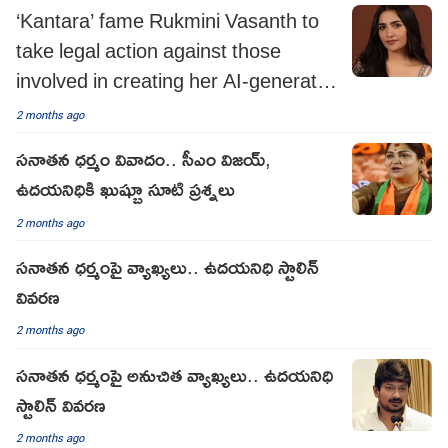
‘Kantara’ fame Rukmini Vasanth to
take legal action against those
involved in creating her AI-generated
fake images
2 months ago
సనాతన ధర్మం వివాదం.. సీఎం విజయ్‌,
ఉదయనిధికి ఖుష్బూ సూటి ప్రశ్నలు
2 months ago
సనాతన ధర్మంపై వ్యాఖ్యలు.. ఉదయనిధి స్టాలిన్
వివరణ
2 months ago
సనాతన ధర్మంపై అనుచిత వ్యాఖ్యలు.. ఉదయనిధి
స్టాలిన్ వివరణ
2 months ago