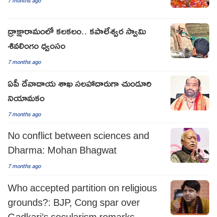
7 months ago
ద్రాక్షారామంలో కలకలం.. కపాలేశ్వర స్వామి
శివలింగం ధ్వంసం
7 months ago
ఏపీ దేవాదాయ శాఖ సలహాదారుగా చుండూరి
నియామకం
7 months ago
No conflict between sciences and
Dharma: Mohan Bhagwat
7 months ago
Who accepted partition on religious
grounds?: BJP, Cong spar over
Gadkari’s secularism remarks