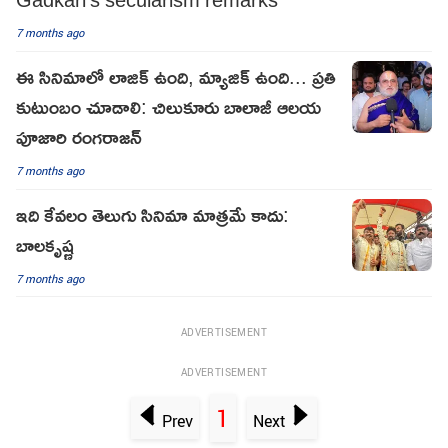
7 months ago
ఈ సినిమాలో లాజిక్ ఉంది, మ్యాజిక్ ఉంది... ప్రతి
కుటుంబం చూడాలి: చిలుకూరు బాలాజీ ఆలయ
పూజారి రంగరాజన్
7 months ago
ఇది కేవలం తెలుగు సినిమా మాత్రమే కాదు:
బాలకృష్ణ
7 months ago
ADVERTISEMENT
ADVERTISEMENT
1
Prev
Next