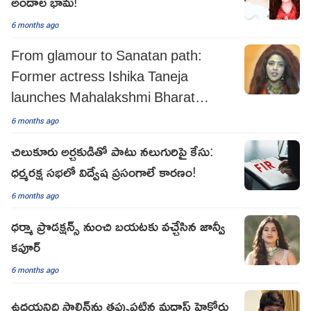
అందాల భామ!
6 months ago
From glamour to Sanatan path:
Former actress Ishika Taneja
launches Mahalakshmi Bharat
Abhiyan
6 months ago
చిలుకూరు అర్చకుడితో పాటు నలుగురిపై కేసు:
ధర్మరక్ష సభలో విద్వేష ప్రసంగాలే కారణం!
6 months ago
ధర్మా ప్రొడక్షన్స్ నుంచి బయటకు వచ్చేసిన జాన్వీ
కపూర్
6 months ago
ఉదయనిధి స్టాలిన్‌ను తప్పుపట్టిన మద్రాస్ హైకోర్టు