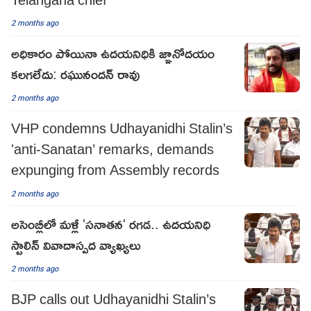
2 months ago
అధికారం పోయినా ఉదయనిధికి జ్ఞానోదయం
కలగలేదు: రఘునందన్ రావు
2 months ago
VHP condemns Udhayanidhi Stalin’s
'anti-Sanatan’ remarks, demands
expunging from Assembly records
2 months ago
అసెంబ్లీలో మళ్లీ 'సనాతన' రగడ.. ఉదయనిధి
స్టాలిన్ వివాదాస్పద వ్యాఖ్యలు
2 months ago
BJP calls out Udhayanidhi Stalin’s