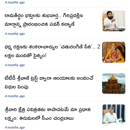
4 months ago
రామతీర్థం భక్తులకు శుభవార్త.. గిరిప్రదక్షిణ
మార్గాన్ని ప్రారంభించిన పవన్ కల్యాణ్
4 months ago
ధర్మ రక్షణకు శంకరాచార్యుల 'చతురంగిణి సేన'.. 2
లక్షల మందితో సైన్యం!
4 months ago
టీటీడీ శ్రీవాణి ట్రస్ట్ ద్వారా ఆలయాలకు అందించే
నిధుల పెంపు
4 months ago
శ్రీవారి క్షేత్ర పవిత్రతను కాపాడటమే మా ప్రధాన
లక్ష్యం: తిరుమలలో సీఎం చంద్రబాబు
4 months ago