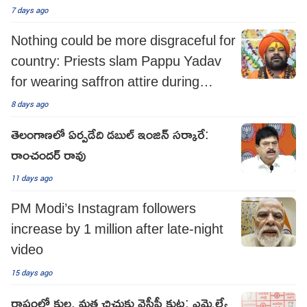
support
7 days ago
Nothing could be more disgraceful for
country: Priests slam Pappu Yadav
for wearing saffron attire during
protest
8 days ago
తెలంగాణలో ఏర్పడేది డబుల్ ఇంజిన్ సర్కారే:
రాంచందర్ రావు
11 days ago
PM Modi’s Instagram followers
increase by 1 million after late-night
video
15 days ago
రాష్ట్రంలో కుల, మత చిచ్చుకు వైసీపీ కుట్ర: ఎమ్మెల్యే