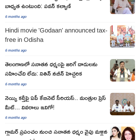
బాధ్యత ఉంటుంది: పవన్ కల్యాణ్
6 months ago
Hindi movie 'Godaan' announced tax-
free in Odisha
6 months ago
తెలంగాణలో సనాతన ధర్మంపై జరిగే దాడులను
సహించేది లేదు: నితిన్ నబీన్ హెచ్చరిక
6 months ago
నెయ్యి కల్తీపై ఏపీ కేబినెట్ సీరియస్.. మంత్రుల ప్రెస్
మీట్... వివరాలు ఇవిగో!
6 months ago
గ్లామర్ ప్రపంచం నుంచి సనాతన ధర్మం వైపు మళ్లిన