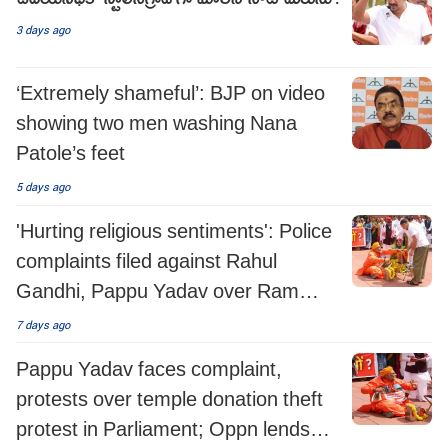
3 days ago
‘Extremely shameful’: BJP on video
showing two men washing Nana
Patole’s feet
5 days ago
'Hurting religious sentiments': Police
complaints filed against Rahul
Gandhi, Pappu Yadav over Ram
Mandir donation theft skit
7 days ago
Pappu Yadav faces complaint,
protests over temple donation theft
protest in Parliament; Oppn lends