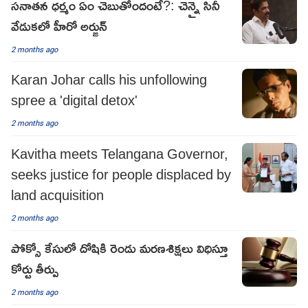
సనాతన ధర్మం ఏం చెబుతోందంటే?: చెన్నై సినీ
వేడుకలో హీరో అర్జున్
2 months ago
Karan Johar calls his unfollowing
spree a 'digital detox'
2 months ago
Kavitha meets Telangana Governor,
seeks justice for people displaced by
land acquisition
2 months ago
పోక్సో కేసులో దోషికి రెండు మరణశిక్షలు విధిస్తూ
కోర్టు తీర్పు
2 months ago