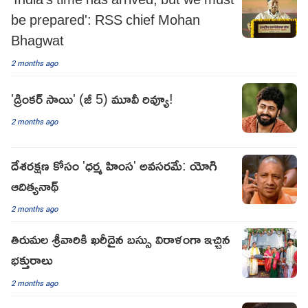
be prepared': RSS chief Mohan
Bhagwat
2 months ago
'డ్రింకర్ సాయి' (జీ 5) మూవీ రివ్యూ!
2 months ago
దేశరక్షణ కోసం 'ధర్మ హింస' అవసరమే: యోగి
ఆదిత్యనాథ్
2 months ago
తిరుమల శ్రీవారికి ఖరీదైన బస్సు విరాళంగా ఇచ్చిన
భక్తురాలు
2 months ago