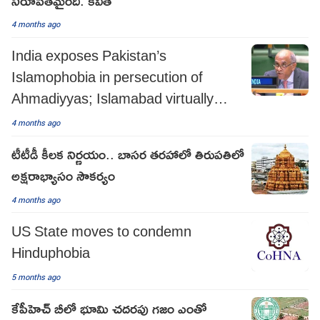
4 months ago
India exposes Pakistan’s
Islamophobia in persecution of
Ahmadiyyas; Islamabad virtually
admits it
4 months ago
టీటీడీ కీలక నిర్ణయం.. బాసర తరహాలో తిరుపతిలో
అక్షరాభ్యాసం సౌకర్యం
4 months ago
US State moves to condemn
Hinduphobia
5 months ago
కేపీహెచ్ బీలో భూమి చదరపు గజం ఎంతో