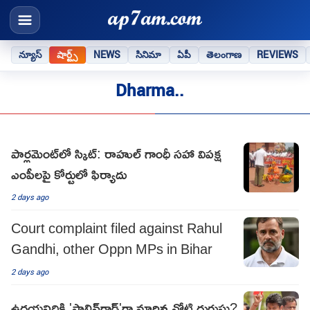
న్యూస్
షార్ట్స్
NEWS
సినిమా
ఏపీ
తెలంగాణ
REVIEWS
Dharma..
పార్లమెంట్‌లో స్కిట్: రాహుల్ గాంధీ సహా విపక్ష
ఎంపీలపై కోర్టులో ఫిర్యాదు
2 days ago
Court complaint filed against Rahul
Gandhi, other Oppn MPs in Bihar
2 days ago
ఉదయనిధికి 'స్టాలిన్‌గ్రాడ్'గా మారిన నోటి దురుసు?