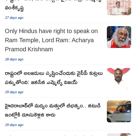
వంశీకృష్ణ
27 days ago
Only Hindus have right to speak on
Ram Temple, Lord Ram: Acharya
Pramod Krishnam
28 days ago
రాష్ట్రంలో అలజడులు సృష్టించేందుకు వైసీపీ కుట్రలు
పన్నుతోంది: జనసేన ఎమ్మెల్యే విజయ్
29 days ago
హైదరాబాద్‌లో మద్యం మత్తులో బీభత్సం.. నటుడి
ఇంట్లోకి దూసుకెళ్లిన కారు
29 days ago