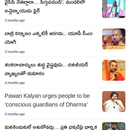
వైసీపీ నేతల్లారా... సిగ్గుపడండి!: మండలిలో
అచ్చెన్నాయుడు ఫైర్
5 months ago
బాబ్రీ నిర్మాణం ఎన్నటికీ జరగదు.. యూపీ సీఎం
యోగి
5 months ago
శంకరాచార్యులు శుద్ధ వైష్ణవుడు.. చినజీయర్
వ్యాఖ్యలతో దుమారం
6 months ago
Pawan Kalyan urges people to be
‘conscious guardians of Dharma’
6 months ago
మనకెందుకులే అనుకోవద్దు... ప్రతి భక్తుడిపై ధార్మిక