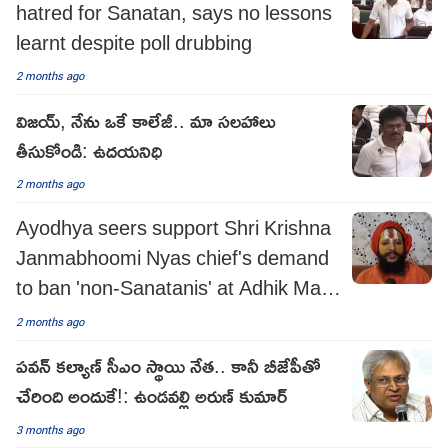
hatred for Sanatan, says no lessons
learnt despite poll drubbing
2 months ago
విజయ్, నేను ఒకే కాలేజీ.. మా సలహాలు
తీసుకోండి: ఉదయనిధి
2 months ago
Ayodhya seers support Shri Krishna
Janmabhoomi Nyas chief's demand
to ban 'non-Sanatanis' at Adhik Maas
fair in Mathura
2 months ago
పవన్ క‌ల్యాణ్ సీఎం స్థాయి నేత.. కానీ బీజేపీతో
చేరింది అందుకే!: ఉండవల్లి అరుణ్ కుమార్
3 months ago