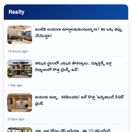
Realty
ఇంటిని అందంగా మార్చాలనుకుంటున్నారా? ఈ ఒక్క తప్పు
చేయొద్దట!
15 hours ago
తక్కువ స్థలంలో ఎక్కువ సౌకర్యాలు.. డ్యూప్లెక్స్ ఇళ్ల
నిర్మాణంలో కొత్త ట్రెండ్స్ ఇవే!
1 day ago
వంటగది ఉన్నా.. కనిపించదు! ఇదే కొత్త 'ఇన్విజిబుల్ కిచెన్'
ట్రెండ్
3 days ago
చిన్న ఇళ్ల కోసం బెస్ట్ ఐడియా.. ఈ 10 హ్యాంగింగ్